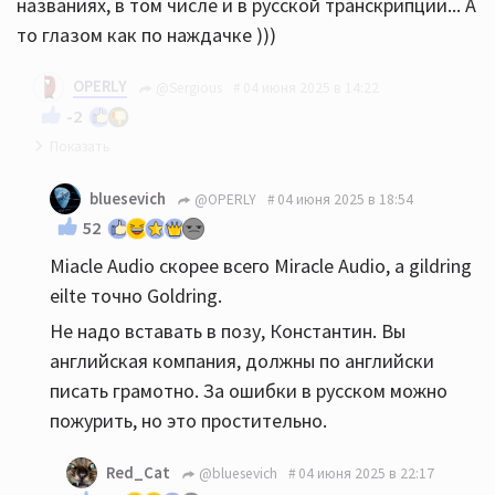
названиях, в том числе и в русской транскрипции... А
то глазом как по наждачке )))
OPERLY
@Sergious
04 июня 2025 в 14:22
-2
если не трудно, покажите, где именно? Названия
bluesevich
@OPERLY
04 июня 2025 в 18:54
оборудования, винил и цифра - честный копипаст
52
от предоставленной стороны. Что прислали, то и
Miacle Audio скорее всего Miracle Audio, а gildring
помещено. Или еще где-то?
eilte точно Goldring.
Не надо вставать в позу, Константин. Вы
английская компания, должны по английски
писать грамотно. За ошибки в русском можно
пожурить, но это простительно.
Red_Cat
@bluesevich
04 июня 2025 в 22:17