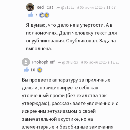
Red_Cat
@a152v
05 июня 2025 в 11:07
7
Я думаю, что дело не в упертости. А в
полномочиях. Дали человеку текст для
опуубликования. Опубликовал. Задача
выполнена.
Prokophieff
@OPERLY
05 июня 2025 в 12:25
10
Вы продаете аппаратуру за приличные
деньги, позиционируете себя как
утонченный профи (без ехидства так
утверждаю), рассказываете увлеченно и с
искренним энтузиазмом о своей
замечательной акустике, но на
элементарные и безобидные замечания