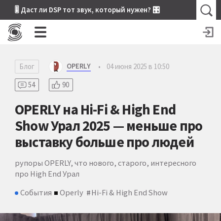
🎚 Даст ли DSP тот звук, который нужен? 🎛
OPERLY
Блог
•
04 июня 2025 в 10:50
54
90
OPERLY на Hi-Fi & High End
Show Урал 2025 — меньше про
выставку больше про людей
рупоры OPERLY, что нового, старого, интересного
про High End Урал
События
Operly
Hi-Fi & High End Show