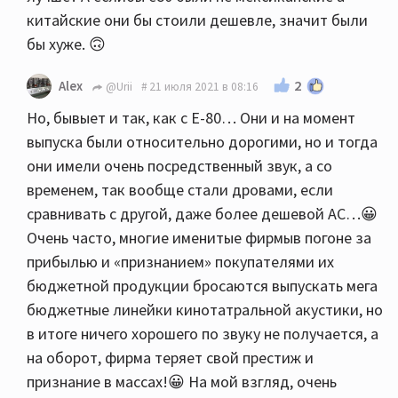
китайские они бы стоили дешевле, значит были
бы хуже. 🙃
2
Alex
@Urii
21 июля 2021 в 08:16
Но, бывыет и так, как с E-80… Они и на момент
выпуска были относительно дорогими, но и тогда
они имели очень посредственный звук, а со
временем, так вообще стали дровами, если
сравнивать с другой, даже более дешевой АС…😀
Очень часто, многие именитые фирмыв погоне за
прибылью и «признанием» покупателями их
бюджетной продукции бросаются выпускать мега
бюджетные линейки кинотатральной акустики, но
в итоге ничего хорошего по звуку не получается, а
на оборот, фирма теряет свой престиж и
признание в массах!😀 На мой взгляд, очень