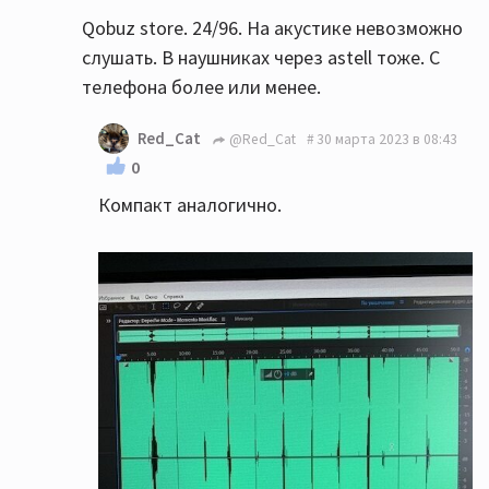
Qobuz store. 24/96. На акустике невозможно
слушать. В наушниках через astell тоже. С
телефона более или менее.
Red_Cat
@Red_Cat
30 марта 2023 в 08:43
0
Компакт аналогично.