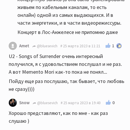
живьем по кабельным каналам, то есть
онлайн) одной из самых выдающихся. И в
части энергетики, и в части видеорежиссуры.
Концерт в Лос-Анжелесе не припомню даже
1
Amet
@bluesevich
25 марта 2023 в 11:21
U2 - Songs of Surrender очень интересный
получился, я с удовольствием послушал и не раз.
А вот Memento Mori как-то пока не понял...
Пойду еще раз послушаю, так бывает, что любовь
не сразу))))
0
Snow
@bluesevich
25 марта 2023 в 19:40
Хорошо представляют, как по мне - как раз
слушаю )