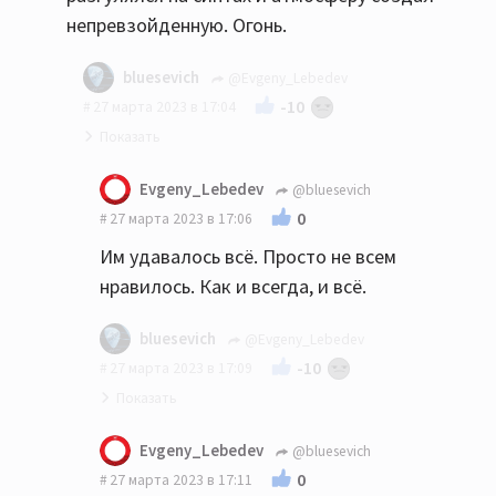
непревзойденную. Огонь.
bluesevich
@Evgeny_Lebedev
-10
27 марта 2023 в 17:04
Ну в том и дело, что это опять не "рок",
Evgeny_Lebedev
@bluesevich
который им никогда не удавался.
0
27 марта 2023 в 17:06
Им удавалось всё. Просто не всем
нравилось. Как и всегда, и всё.
bluesevich
@Evgeny_Lebedev
-10
27 марта 2023 в 17:09
Ну нет, с этим не соглашусь. Вот как
Evgeny_Lebedev
@bluesevich
послушал в 1984- м Some Great Reward ,
0
27 марта 2023 в 17:11
никто меня больше не убедит, что они