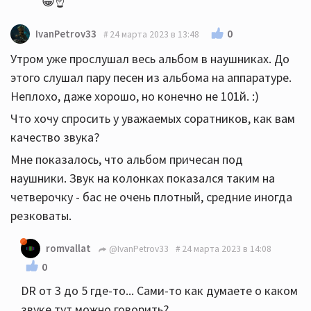
😁☝️
0
IvanPetrov33
24 марта 2023 в 13:48
Утром уже прослушал весь альбом в наушниках. До
этого слушал пару песен из альбома на аппаратуре.
Неплохо, даже хорошо, но конечно не 101й. :)
Что хочу спросить у уважаемых соратников, как вам
качество звука?
Мне показалось, что альбом причесан под
наушники. Звук на колонках показался таким на
четверочку - бас не очень плотный, средние иногда
резковаты.
romvallat
@IvanPetrov33
24 марта 2023 в 14:08
0
DR от 3 до 5 где-то... Сами-то как думаете о каком
звуке тут можно говорить?