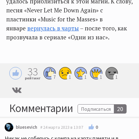
удалось приблизиться к этой магии. К слову,
песня «Never Let Me Down Again» с
пластинки «Music for the Masses» в
январе
вернулась в чарты
– после того, как
прозвучала в сериале «Одни из нас».
33
7
1
1
1
1
рейтинг
Комментарии
20
Подписаться
0
bluesevich
24 марта 2023 в 13:07
Никак не соберусь с компа на карту памяти и в