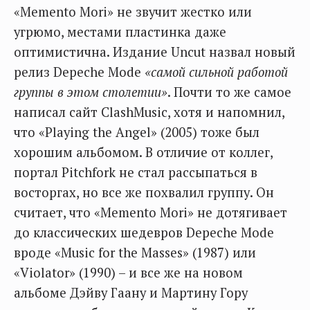
«Memento Mori» не звучит жестко или
угрюмо, местами пластинка даже
оптимистична. Издание Uncut назвал новый
релиз Depeche Mode
«самой сильной работой
группы в этом столетии»
. Почти то же самое
написал сайт ClashMusic, хотя и напомнил,
что «Playing the Angel» (2005) тоже был
хорошим альбомом. В отличие от коллег,
портал Pitchfork не стал рассыпаться в
восторгах, но все же похвалил группу. Он
считает, что «Memento Mori» не дотягивает
до классических шедевров Depeche Mode
вроде «Music for the Masses» (1987) или
«Violator» (1990) – и все же на новом
альбоме Дэйву Гаану и Мартину Гору