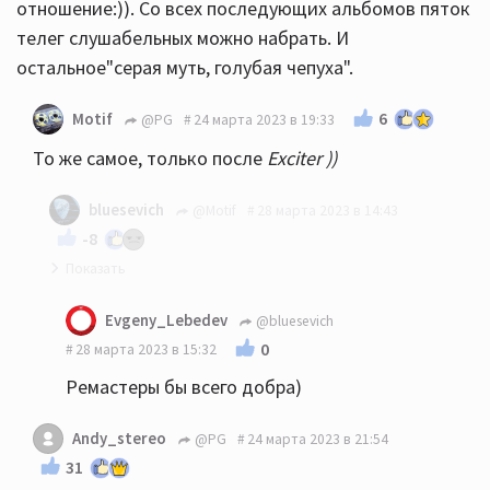
отношение:)). Со всех последующих альбомов пяток
телег слушабельных можно набрать. И
остальное"серая муть, голубая чепуха".
6
Motif
@PG
24 марта 2023 в 19:33
То же самое, только после
Exciter ))
bluesevich
@Motif
28 марта 2023 в 14:43
-8
Согласен
Evgeny_Lebedev
@bluesevich
0
28 марта 2023 в 15:32
Ремастеры бы всего добра)
Andy_stereo
@PG
24 марта 2023 в 21:54
31