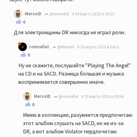
MersoID
@romvallat
24 марта 2023 в 20:19
0
Для электронщины DR никогда не играл роли.
romvallat
@MersoID
25 марта 2023 в 04:51
0
Ну не скажите, послушайте "Playing The Angel"
на CD и на SACD. Разница большая и музыка
воспринимается совершенно иначе.
MersoID
@romvallat
25 марта 2023 в 09:56
0
Имею в коллекции, разумеется предпочитаю
этот альбом слушать на SACD, но не из-за
DR, а вот альбом Violator пердпочитаю