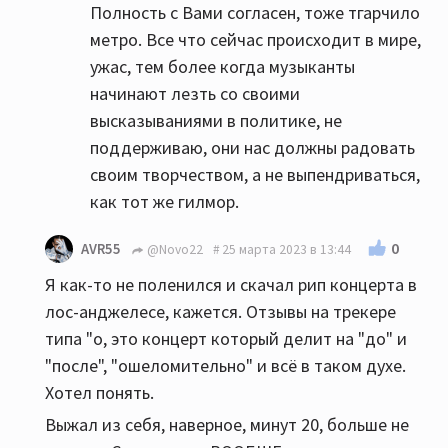
Полность с Вами согласен, тоже тгарчило
какой группе. Если сравнить U2 с
метро. Все что сейчас происходит в мире,
депешами, то это небо и земля, депешей я
ужас, тем более когда музыканты
тоже люблю и слушаю. PS. Звук в лужниках
начинают лезть со своими
испортили звукорежисеры) перестарались
высказываниями в политике, не
с басом)))
поддерживаю, они нас должны радовать
своим творчеством, а не выпендриваться,
как тот же гилмор.
0
AVR55
@Novo22
25 марта 2023 в 13:44
Я как-то не поленился и скачал рип концерта в
лос-анджелесе, кажется. Отзывы на трекере
типа "о, это концерт который делит на "до" и
"после", "ошеломительно" и всё в таком духе.
Хотел понять.
Выжал из себя, наверное, минут 20, больше не