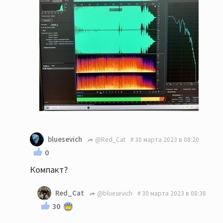
bluesevich
@Red_Cat
30 марта 2023 в 08:20
0
Компакт?
Red_Cat
@bluesevich
30 марта 2023 в 08:38
30