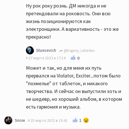
Ну рок року рознь. ДМ никогда и не
таки могут с фузами и дисторшном
претендовали на роковость. Они всю
рокешник лабать😁
жизнь позиционируются как
электронщики. А вариативность - это же
прекрасно!
bluesevich
@Evgeny_Lebedev
0
27 марта 2023 в 17:14
Может и так, но для меня их путь
прервался на Violator, Exciter...потом было
"похмелье" от таблеток, и никакого
творчества. И сейчас он выпустили хоть и
не шедевр, но хороший альбом, в котором
есть гармония и музыка.
1
Snow
25 марта 2023 в 19:41