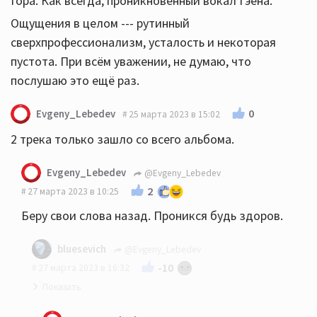
Гора. Как всегда, проникновенный вокал Гэена.
Ощущения в целом --- рутинный
сверхпрофессионализм, усталость и некоторая
пустота. При всём уважении, не думаю, что
послушаю это ещё раз.
0
Evgeny_Lebedev
25 марта 2023 в 15:02
2 трека только зашло со всего альбома.
Evgeny_Lebedev
@Evgeny_Lebedev
2
27 марта 2023 в 10:25
Беру свои слова назад. Проникся будь здоров.
bluesevich
@Evgeny_Lebedev
-10
27 марта 2023 в 16:32
☝️