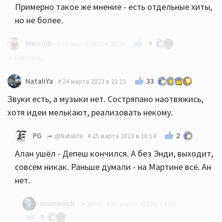
Примерно такое же мнение - есть отдельные хиты,
но не более.
-9
MersoID
24 марта 2023 в 20:14
Альбом слушабелен и оставит обязательно
33
NataliYa
24 марта 2023 в 21:15
приятное впечатление. Но по звуку он конечно без
Звуки есть, а музыки нет. Состряпано наотвяжись,
изысков и поисков как у них было в 80-ых и 90-х.
хотя идеи мелькают, реализовать некому.
2
PG
@NataliYa
25 марта 2023 в 10:14
Алан ушёл - Депеш кончился. А без Энди, выходит,
совсем никак. Раньше думали - на Мартине всё. Ан
нет.
bluesevich
@PG
28 марта 2023 в 14:42
-9