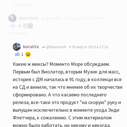
Да и без Винса ДМ стал другим:)) У них так
bluesevich
@NataliYa
28 марта 2023 в 14:40
всегда было - уходят люди и меняется стиль.
-9
Подчас не в лучшую сторону.
Ну если слушать ДМ в "миксах", то конечно музыки
NataliYa
@bluesevich
28 марта 2023 в 17:18
там не будет... Какой первый альбом ДМ вам
1
понравился?
Какие ж миксы? Моменто Море обсуждаем.
Первым был Виолатор, вторым Музик для масс,
история с ДМ началась в 91 году, в коллекци все
на СД и виниле, так что мнение об их творчестве
сформировано. А что касаемо последнего
релиза, все-таки это продукт "на скорую" руку и
выпущен исключительно в моменте ухода Энди
Флетчера, к сожалению. С этим материалом
можно было работать, но некому и некогда.