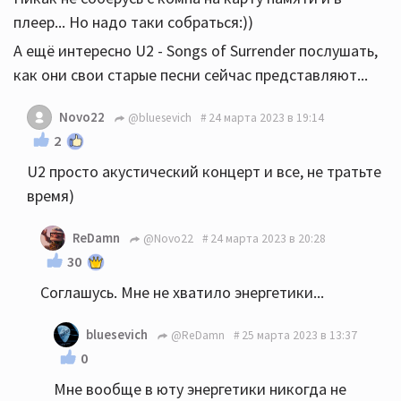
плеер... Но надо таки собраться:))
А ещё интересно U2 - Songs of Surrender послушать,
как они свои старые песни сейчас представляют...
Novo22
@bluesevich
24 марта 2023 в 19:14
2
U2 просто акустический концерт и все, не тратьте
время)
ReDamn
@Novo22
24 марта 2023 в 20:28
30
Соглашусь. Мне не хватило энергетики...
bluesevich
@ReDamn
25 марта 2023 в 13:37
0
Мне вообще в юту энергетики никогда не