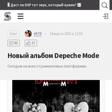
🎚 Даст ли DSP тот звук, который нужен? 🎛
vh70
Блог
•
24 марта 2023 в 12:59
80
33
Новый альбом Depeche Mode
Сегодня на всех стриминговых платформах