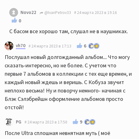
Novo22
@IvanPetrov33
24 марта 2023 в 19:16
0
С басом все хорошо там, слушал не в наушниках.
vh70
6
24 марта 2023 в 17:13
Послушал новый долгожданный альбом... Что могу
сказать-интересно, но не более. С учетом что
первые 7 альбомов в коллекции с тех еще времен, и
каждый новый ждешь и веришь. С Кобуза звучит
неплохо весьма! Ну и поворчу немного- начиная с
Блэк Сэлэбрейшн оформление альбомов просто
отстой!
9
PG
24 марта 2023 в 17:50
После Ultra сплошная невнятная муть ( моё