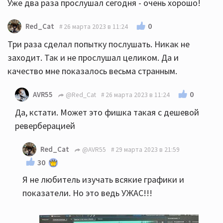
Уже два раза прослушал сегодня - очень хорошо!
0
Red_Cat
26 марта 2023 в 11:24
Три раза сделал попытку послушать. Никак не
заходит. Так и не прослушал целиком. Да и
качество мне показалось весьма странным.
0
AVR55
@Red_Cat
26 марта 2023 в 11:24
Да, кстати. Может это фишка такая с дешевой
реверберацией
Red_Cat
@AVR55
29 марта 2023 в 21:59
30
Я не любитель изучать всякие графики и
показатели. Но это ведь УЖАС!!!