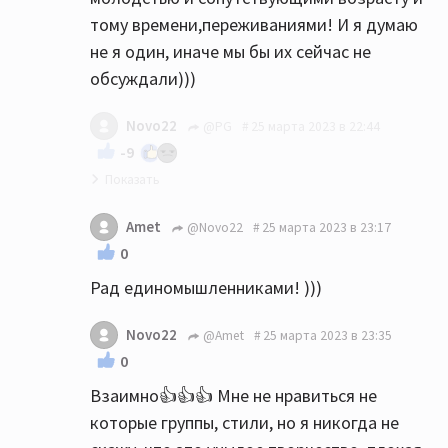
тому времени,переживаниями! И я думаю
не я один, иначе мы бы их сейчас не
обсуждали)))
Novo22
@PG
25 марта 2023 в 22:44
-9
Ну на вкус и цвет как говориться)))
Amet
@Novo22
25 марта 2023 в 23:17
Позвольте не согласиться с Вами. Но
0
говорить про легендарную группу
Рад единомышленниками! )))
уходяшего века, как их назвали в 2000 году
на грэмми, как то не уважительно мягко
Novo22
@Amet
25 марта 2023 в 23:35
говоря. Новый альбом, хотя альбомом это
0
сложно назвать, просто старые песни
Взаимно👍👍👍 Мне не нравиться не
перепеты в акустической версии под
которые группы, стили, но я никогда не
гитару и фортепиано и все. Сам не смог