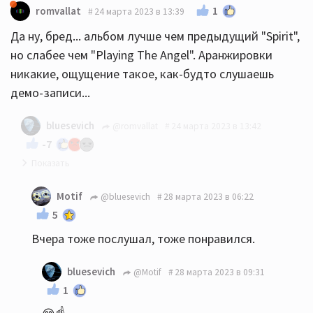
1
romvallat
24 марта 2023 в 13:39
Да ну, бред... альбом лучше чем предыдущий "Spirit",
но слабее чем "Playing The Angel". Аранжировки
никакие, ощущение такое, как-будто слушаешь
демо-записи...
bluesevich
@romvallat
24 марта 2023 в 13:42
-7
Я вот пока слушаю, сподобился всё же скачать
Motif
@bluesevich
28 марта 2023 в 06:22
файл на карту памяти... Мне нравится. А бред...у
5
каждого свой вкус и свои предпочтения. Мне не
Вчера тоже послушал, тоже понравился.
"Spirit", ни "Playing The Angel" вообще не зашли,
вот как раз вашими словами - экспериментальные
bluesevich
@Motif
28 марта 2023 в 09:31
демо-записи.
1