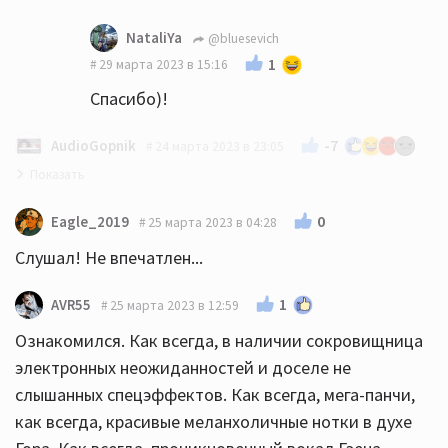
Рано конечно😁 Тем более девушкам, как
NataliYa
@bluesevich
известно, всегда 18☝️
1
29 марта 2023 в 15:16
Спасибо)!
-7
AudioGopnik
24 марта 2023 в 23:05
Депеша - красавцы! 👍👍👍
0
Eagle_2019
25 марта 2023 в 04:28
Слушал! Не впечатлен...
1
AVR55
25 марта 2023 в 12:59
Ознакомился. Как всегда, в наличии сокровищница
электронных неожиданностей и доселе не
слышанных спецэффектов. Как всегда, мега-панчи,
как всегда, красивые меланхоличные нотки в духе