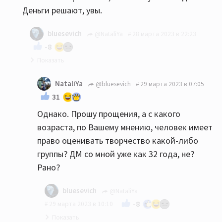
Деньги решают, увы.
bluesevich
@NataliYa
28 марта 2023 в 22:23
-8
У вас в профиле😁
NataliYa
@bluesevich
29 марта 2023 в 07:05
ПС уж извините, но вы слишком молоды,
31
чтобы оценивать группу, которая существует
Однако. Прошу прощения, а с какого
более, чем вы живёте на свете. Не сочтите за
возраста, по Вашему мнению, человек имеет
грубость.
право оценивать творчество какой-либо
группы? ДМ со мной уже как 32 года, не?
Рано?
bluesevich
@NataliYa
-8
29 марта 2023 в 10:10