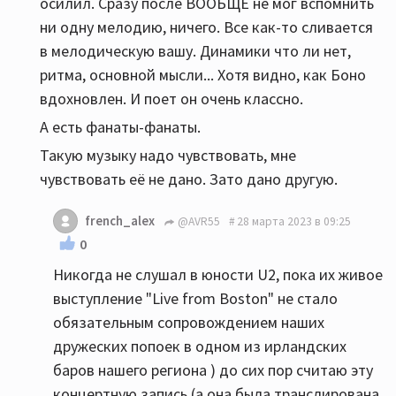
осилил. Сразу после ВООБЩЕ не мог вспомнить
ни одну мелодию, ничего. Все как-то сливается
в мелодическую вашу. Динамики что ли нет,
ритма, основной мысли... Хотя видно, как Боно
вдохновлен. И поет он очень классно.
А есть фанаты-фанаты.
Такую музыку надо чувствовать, мне
чувствовать её не дано. Зато дано другую.
french_alex
@AVR55
28 марта 2023 в 09:25
0
Никогда не слушал в юности U2, пока их живое
выступление "Live from Boston" не стало
обязательным сопровождением наших
дружеских попоек в одном из ирландских
баров нашего региона ) до сих пор считаю эту
концертную запись (а она была транслирована