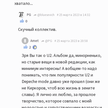
хватало...
PG
@bluesevich
25 марта 2023 в 14:32
0
Скучный коллектив.
Amet
@PG
25 марта 2023 в 20:58
2
Зря Вы так о U2. Альбом да, минорненько,
но старые вещи в новой редакции, как
минимум интересны! А вобщем-то надо
понимать, что пик популярности U2 и
Depeche mode давно уже прошел (они же
не Киркоров, чтоб всю жизнь в зените
славы). Я лично их люблю, за прошлое
творчество, которое совпало с моей
молодстью и сопутствующими возрасту и