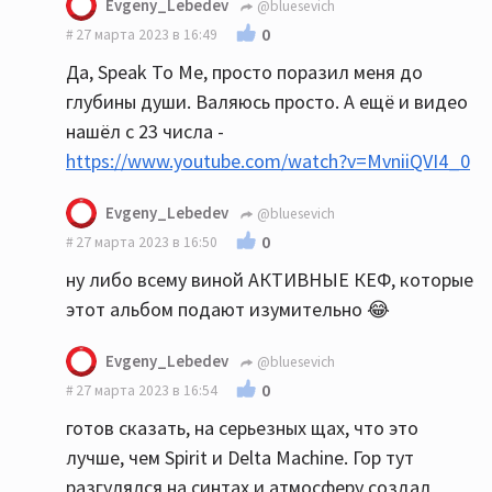
Evgeny_Lebedev
@bluesevich
0
27 марта 2023 в 16:49
Да, Speak To Me, просто поразил меня до
глубины души. Валяюсь просто. А ещё и видео
нашёл с 23 числа -
https://www.youtube.com/watch?v=MvniiQVI4_0
Evgeny_Lebedev
@bluesevich
0
27 марта 2023 в 16:50
ну либо всему виной АКТИВНЫЕ КЕФ, которые
этот альбом подают изумительно 😂
Evgeny_Lebedev
@bluesevich
0
27 марта 2023 в 16:54
готов сказать, на серьезных щах, что это
лучше, чем Spirit и Delta Machine. Гор тут
разгулялся на синтах и атмосферу создал