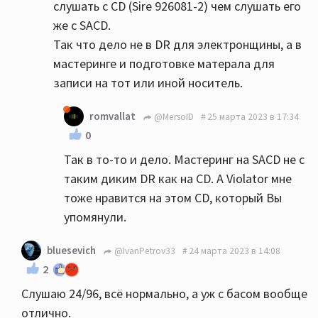
слушать с CD (Sire 926081-2) чем слушать его
же с SACD.
Так что дело не в DR для электронщины, а в
мастеринге и подготовке матерала для
записи на тот или иной носитель.
romvallat
@MersoID
25 марта 2023 в 17:34
0
Так в то-то и дело. Мастеринг на SACD не с
таким диким DR как на CD. А Violator мне
тоже нравится на этом CD, который Вы
упомянули.
bluesevich
@IvanPetrov33
24 марта 2023 в 14:08
2
Слушаю 24/96, всё нормально, а уж с басом вообще
отлично.