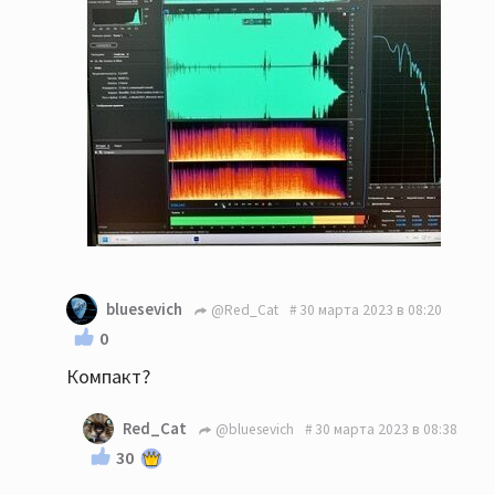
bluesevich
@Red_Cat
30 марта 2023 в 08:20
0
Компакт?
Red_Cat
@bluesevich
30 марта 2023 в 08:38
30