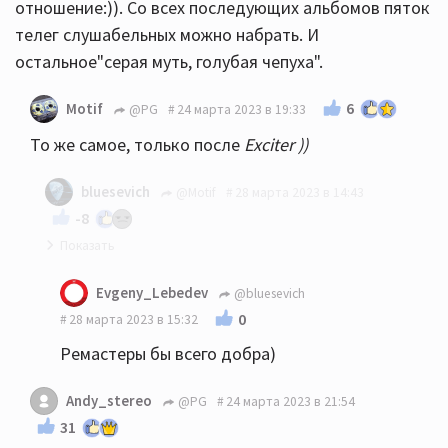
отношение:)). Со всех последующих альбомов пяток
телег слушабельных можно набрать. И
остальное"серая муть, голубая чепуха".
6
Motif
@PG
24 марта 2023 в 19:33
То же самое, только после
Exciter ))
bluesevich
@Motif
28 марта 2023 в 14:43
-8
Согласен
Evgeny_Lebedev
@bluesevich
0
28 марта 2023 в 15:32
Ремастеры бы всего добра)
Andy_stereo
@PG
24 марта 2023 в 21:54
31