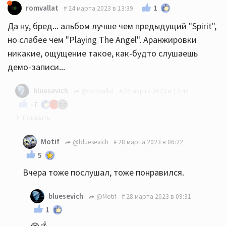
1
romvallat
24 марта 2023 в 13:39
Да ну, бред... альбом лучше чем предыдущий "Spirit",
но слабее чем "Playing The Angel". Аранжировки
никакие, ощущение такое, как-будто слушаешь
демо-записи...
bluesevich
@romvallat
24 марта 2023 в 13:42
-7
Я вот пока слушаю, сподобился всё же скачать
Motif
@bluesevich
28 марта 2023 в 06:22
файл на карту памяти... Мне нравится. А бред...у
5
каждого свой вкус и свои предпочтения. Мне не
Вчера тоже послушал, тоже понравился.
"Spirit", ни "Playing The Angel" вообще не зашли,
вот как раз вашими словами - экспериментальные
bluesevich
@Motif
28 марта 2023 в 09:31
демо-записи.
1