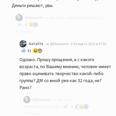
Деньги решают, увы.
bluesevich
@NataliYa
28 марта 2023 в 22:23
-8
У вас в профиле😁
NataliYa
@bluesevich
29 марта 2023 в 07:05
ПС уж извините, но вы слишком молоды,
31
чтобы оценивать группу, которая существует
Однако. Прошу прощения, а с какого
более, чем вы живёте на свете. Не сочтите за
возраста, по Вашему мнению, человек имеет
грубость.
право оценивать творчество какой-либо
группы? ДМ со мной уже как 32 года, не?
Рано?
bluesevich
@NataliYa
-8
29 марта 2023 в 10:10