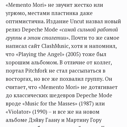
«Memento Mori» не звучит жестко или
угрюмо, местами пластинка даже
оптимистична. Издание Uncut назвал новый
релиз Depeche Mode
«самой сильной работой
группы в этом столетии»
. Почти то же самое
написал сайт ClashMusic, хотя и напомнил,
что «Playing the Angel» (2005) тоже был
хорошим альбомом. В отличие от коллег,
портал Pitchfork не стал рассыпаться в
восторгах, но все же похвалил группу. Он
считает, что «Memento Mori» не дотягивает
до классических шедевров Depeche Mode
вроде «Music for the Masses» (1987) или
«Violator» (1990) – и все же на новом
альбоме Дэйву Гаану и Мартину Гору