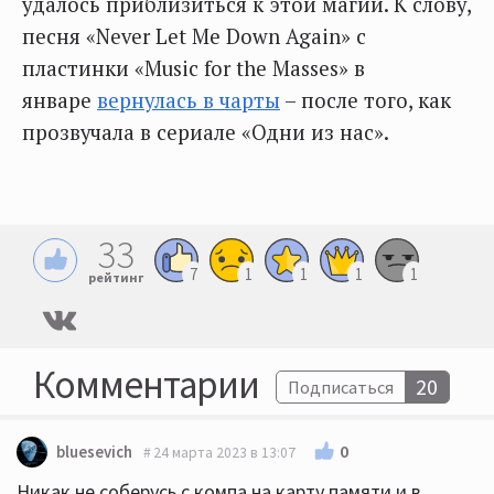
удалось приблизиться к этой магии. К слову,
песня «Never Let Me Down Again» с
пластинки «Music for the Masses» в
январе
вернулась в чарты
– после того, как
прозвучала в сериале «Одни из нас».
33
7
1
1
1
1
рейтинг
Комментарии
20
Подписаться
0
bluesevich
24 марта 2023 в 13:07
Никак не соберусь с компа на карту памяти и в