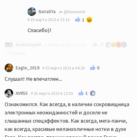
Рано конечно😁 Тем более девушкам, как
NataliYa
@bluesevich
известно, всегда 18☝️
1
29 марта 2023 в 15:16
Спасибо)!
-7
AudioGopnik
24 марта 2023 в 23:05
Депеша - красавцы! 👍👍👍
0
Eagle_2019
25 марта 2023 в 04:28
Слушал! Не впечатлен...
1
AVR55
25 марта 2023 в 12:59
Ознакомился. Как всегда, в наличии сокровищница
электронных неожиданностей и доселе не
слышанных спецэффектов. Как всегда, мега-панчи,
как всегда, красивые меланхоличные нотки в духе