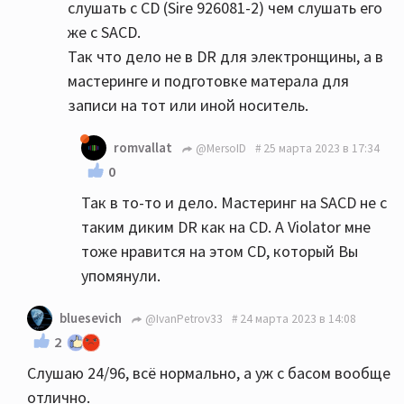
слушать с CD (Sire 926081-2) чем слушать его
же с SACD.
Так что дело не в DR для электронщины, а в
мастеринге и подготовке матерала для
записи на тот или иной носитель.
romvallat
@MersoID
25 марта 2023 в 17:34
0
Так в то-то и дело. Мастеринг на SACD не с
таким диким DR как на CD. А Violator мне
тоже нравится на этом CD, который Вы
упомянули.
bluesevich
@IvanPetrov33
24 марта 2023 в 14:08
2
Слушаю 24/96, всё нормально, а уж с басом вообще
отлично.