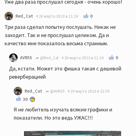
Уже два раза прослушал сегодня - очень хорошо!
0
Red_Cat
26 марта 2023 в 11:24
Три раза сделал попытку послушать. Никак не
заходит. Так и не прослушал целиком. Да и
качество мне показалось весьма странным.
0
AVR55
@Red_Cat
26 марта 2023 в 11:24
Да, кстати. Может это фишка такая с дешевой
реверберацией
Red_Cat
@AVR55
29 марта 2023 в 21:59
30
Я не любитель изучать всякие графики и
показатели. Но это ведь УЖАС!!!