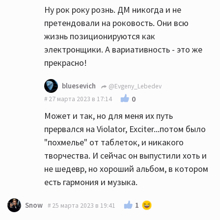
Ну рок року рознь. ДМ никогда и не
таки могут с фузами и дисторшном
претендовали на роковость. Они всю
рокешник лабать😁
жизнь позиционируются как
электронщики. А вариативность - это же
прекрасно!
bluesevich
@Evgeny_Lebedev
0
27 марта 2023 в 17:14
Может и так, но для меня их путь
прервался на Violator, Exciter...потом было
"похмелье" от таблеток, и никакого
творчества. И сейчас он выпустили хоть и
не шедевр, но хороший альбом, в котором
есть гармония и музыка.
1
Snow
25 марта 2023 в 19:41