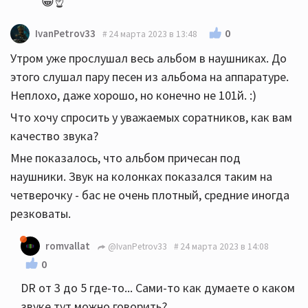
😁☝️
0
IvanPetrov33
24 марта 2023 в 13:48
Утром уже прослушал весь альбом в наушниках. До
этого слушал пару песен из альбома на аппаратуре.
Неплохо, даже хорошо, но конечно не 101й. :)
Что хочу спросить у уважаемых соратников, как вам
качество звука?
Мне показалось, что альбом причесан под
наушники. Звук на колонках показался таким на
четверочку - бас не очень плотный, средние иногда
резковаты.
romvallat
@IvanPetrov33
24 марта 2023 в 14:08
0
DR от 3 до 5 где-то... Сами-то как думаете о каком
звуке тут можно говорить?