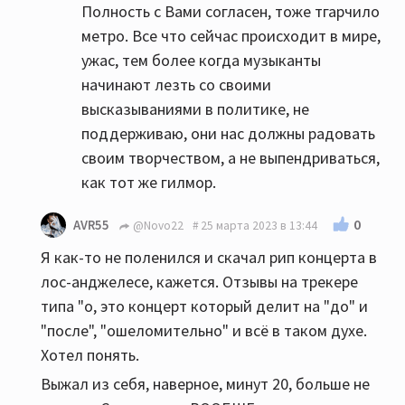
Полность с Вами согласен, тоже тгарчило
какой группе. Если сравнить U2 с
метро. Все что сейчас происходит в мире,
депешами, то это небо и земля, депешей я
ужас, тем более когда музыканты
тоже люблю и слушаю. PS. Звук в лужниках
начинают лезть со своими
испортили звукорежисеры) перестарались
высказываниями в политике, не
с басом)))
поддерживаю, они нас должны радовать
своим творчеством, а не выпендриваться,
как тот же гилмор.
0
AVR55
@Novo22
25 марта 2023 в 13:44
Я как-то не поленился и скачал рип концерта в
лос-анджелесе, кажется. Отзывы на трекере
типа "о, это концерт который делит на "до" и
"после", "ошеломительно" и всё в таком духе.
Хотел понять.
Выжал из себя, наверное, минут 20, больше не