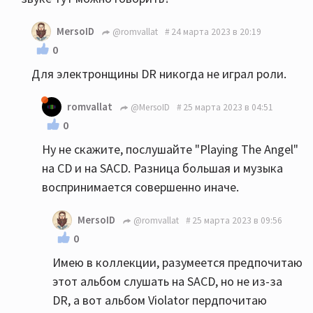
MersoID
@romvallat
24 марта 2023 в 20:19
0
Для электронщины DR никогда не играл роли.
romvallat
@MersoID
25 марта 2023 в 04:51
0
Ну не скажите, послушайте "Playing The Angel"
на CD и на SACD. Разница большая и музыка
воспринимается совершенно иначе.
MersoID
@romvallat
25 марта 2023 в 09:56
0
Имею в коллекции, разумеется предпочитаю
этот альбом слушать на SACD, но не из-за
DR, а вот альбом Violator пердпочитаю