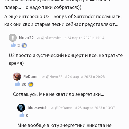
плеер... Но надо таки собраться:))
А ещё интересно U2 - Songs of Surrender послушать,
как они свои старые песни сейчас представляют...
Novo22
@bluesevich
24 марта 2023 в 19:14
2
U2 просто акустический концерт и все, не тратьте
время)
ReDamn
@Novo22
24 марта 2023 в 20:28
30
Соглашусь. Мне не хватило энергетики...
bluesevich
@ReDamn
25 марта 2023 в 13:37
0
Мне вообще в юту энергетики никогда не