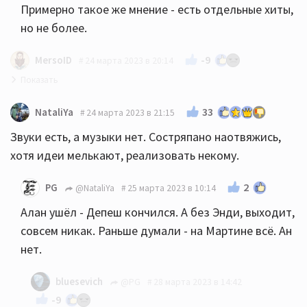
Примерно такое же мнение - есть отдельные хиты,
но не более.
-9
MersoID
24 марта 2023 в 20:14
Альбом слушабелен и оставит обязательно
33
NataliYa
24 марта 2023 в 21:15
приятное впечатление. Но по звуку он конечно без
Звуки есть, а музыки нет. Состряпано наотвяжись,
изысков и поисков как у них было в 80-ых и 90-х.
хотя идеи мелькают, реализовать некому.
2
PG
@NataliYa
25 марта 2023 в 10:14
Алан ушёл - Депеш кончился. А без Энди, выходит,
совсем никак. Раньше думали - на Мартине всё. Ан
нет.
bluesevich
@PG
28 марта 2023 в 14:42
-9