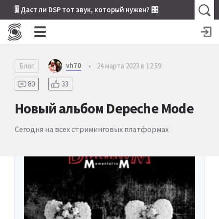
🎚 Даст ли DSP тот звук, который нужен? 🎛
vh70
Блог
•
24 марта 2023 в 12:59
80
33
Новый альбом Depeche Mode
Сегодня на всех стриминговых платформах