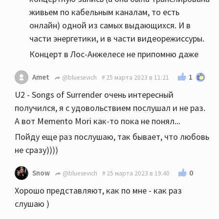
живьем по кабельным каналам, то есть
онлайн) одной из самых выдающихся. И в
части энергетики, и в части видеорежиссуры.
Концерт в Лос-Анжелесе не припомню даже
1
Amet
@bluesevich
25 марта 2023 в 11:21
U2 - Songs of Surrender очень интересный
получился, я с удовольствием послушал и не раз.
А вот Memento Mori как-то пока не понял...
Пойду еще раз послушаю, так бывает, что любовь
не сразу))))
0
Snow
@bluesevich
25 марта 2023 в 19:40
Хорошо представляют, как по мне - как раз
слушаю )