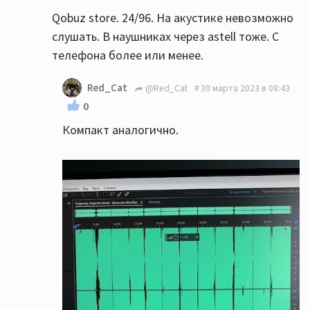
Qobuz store. 24/96. На акустике невозможно
слушать. В наушниках через astell тоже. С
телефона более или менее.
Red_Cat
@Red_Cat
30 марта 2023 в 08:43
0
Компакт аналогично.