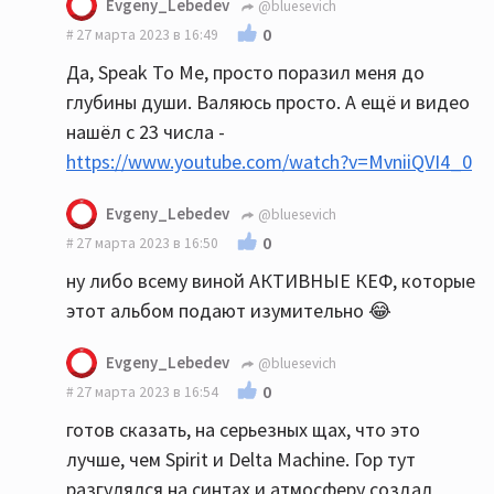
Evgeny_Lebedev
@bluesevich
0
27 марта 2023 в 16:49
Да, Speak To Me, просто поразил меня до
глубины души. Валяюсь просто. А ещё и видео
нашёл с 23 числа -
https://www.youtube.com/watch?v=MvniiQVI4_0
Evgeny_Lebedev
@bluesevich
0
27 марта 2023 в 16:50
ну либо всему виной АКТИВНЫЕ КЕФ, которые
этот альбом подают изумительно 😂
Evgeny_Lebedev
@bluesevich
0
27 марта 2023 в 16:54
готов сказать, на серьезных щах, что это
лучше, чем Spirit и Delta Machine. Гор тут
разгулялся на синтах и атмосферу создал