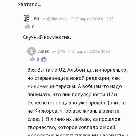
хватало...
PG
@bluesevich
25 марта 2023 в 14:32
0
Скучный коллектив.
Amet
@PG
25 марта 2023 в 20:58
2
Зря Вы так о U2. Альбом да, минорненько,
но старые вещи в новой редакции, как
минимум интересны! А вобщем-то надо
понимать, что пик популярности U2 и
Depeche mode давно уже прошел (они же
не Киркоров, чтоб всю жизнь в зените
славы). Я лично их люблю, за прошлое
творчество, которое совпало с моей
молодстью и сопутствующими возрасту и