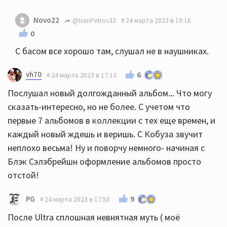
Novo22
@IvanPetrov33
24 марта 2023 в 19:16
0
С басом все хорошо там, слушал не в наушниках.
vh70
6
24 марта 2023 в 17:13
Послушал новый долгожданный альбом... Что могу
сказать-интересно, но не более. С учетом что
первые 7 альбомов в коллекции с тех еще времен, и
каждый новый ждешь и веришь. С Кобуза звучит
неплохо весьма! Ну и поворчу немного- начиная с
Блэк Сэлэбрейшн оформление альбомов просто
отстой!
9
PG
24 марта 2023 в 17:50
После Ultra сплошная невнятная муть ( моё