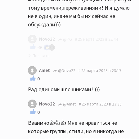
тому времени,переживаниями! И я думаю
не я один, иначе мы бы их сейчас не
обсуждали)))
Novo22
@PG
25 марта 2023 в 22:44
-9
Ну на вкус и цвет как говориться)))
Amet
@Novo22
25 марта 2023 в 23:17
Позвольте не согласиться с Вами. Но
0
говорить про легендарную группу
Рад единомышленниками! )))
уходяшего века, как их назвали в 2000 году
на грэмми, как то не уважительно мягко
Novo22
@Amet
25 марта 2023 в 23:35
говоря. Новый альбом, хотя альбомом это
0
сложно назвать, просто старые песни
Взаимно👍👍👍 Мне не нравиться не
перепеты в акустической версии под
которые группы, стили, но я никогда не
гитару и фортепиано и все. Сам не смог