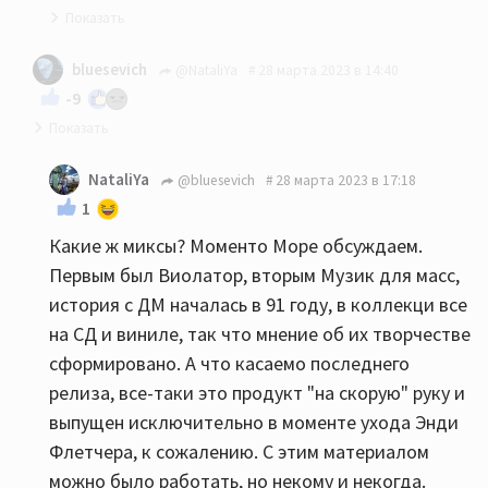
Да и без Винса ДМ стал другим:)) У них так
bluesevich
@NataliYa
28 марта 2023 в 14:40
всегда было - уходят люди и меняется стиль.
-9
Подчас не в лучшую сторону.
Ну если слушать ДМ в "миксах", то конечно музыки
NataliYa
@bluesevich
28 марта 2023 в 17:18
там не будет... Какой первый альбом ДМ вам
1
понравился?
Какие ж миксы? Моменто Море обсуждаем.
Первым был Виолатор, вторым Музик для масс,
история с ДМ началась в 91 году, в коллекци все
на СД и виниле, так что мнение об их творчестве
сформировано. А что касаемо последнего
релиза, все-таки это продукт "на скорую" руку и
выпущен исключительно в моменте ухода Энди
Флетчера, к сожалению. С этим материалом
можно было работать, но некому и некогда.