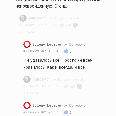
непревзойденную. Огонь.
bluesevich
@Evgeny_Lebedev
-10
27 марта 2023 в 17:04
Ну в том и дело, что это опять не "рок",
Evgeny_Lebedev
@bluesevich
который им никогда не удавался.
0
27 марта 2023 в 17:06
Им удавалось всё. Просто не всем
нравилось. Как и всегда, и всё.
bluesevich
@Evgeny_Lebedev
-10
27 марта 2023 в 17:09
Ну нет, с этим не соглашусь. Вот как
Evgeny_Lebedev
@bluesevich
послушал в 1984- м Some Great Reward ,
0
27 марта 2023 в 17:11
никто меня больше не убедит, что они