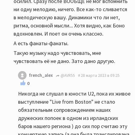
осилил. Сразу после ВООБЩЕ не мог вспомнить
ни одну мелодию, ничего. Все как-то сливается
в мелодическую вашу. Динамики что ли нет,
ритма, основной мысли... Хотя видно, как Боно
вдохновлен. И поет он очень классно.
А есть фанаты-фанаты.
Такую музыку надо чувствовать, мне
чувствовать её не дано. Зато дано другую.
french_alex
@AVR55
28 марта 2023 в 09:25
0
Никогда не слушал в юности U2, пока их живое
выступление "Live from Boston" не стало
обязательным сопровождением наших
дружеских попоек в одном из ирландских
баров нашего региона ) до сих пор считаю эту
концертную запись (а она была транслирована