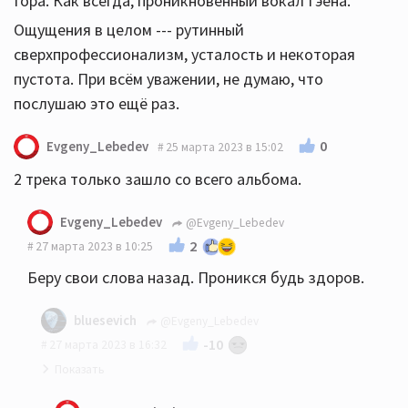
Гора. Как всегда, проникновенный вокал Гэена.
Ощущения в целом --- рутинный
сверхпрофессионализм, усталость и некоторая
пустота. При всём уважении, не думаю, что
послушаю это ещё раз.
0
Evgeny_Lebedev
25 марта 2023 в 15:02
2 трека только зашло со всего альбома.
Evgeny_Lebedev
@Evgeny_Lebedev
2
27 марта 2023 в 10:25
Беру свои слова назад. Проникся будь здоров.
bluesevich
@Evgeny_Lebedev
-10
27 марта 2023 в 16:32
☝️