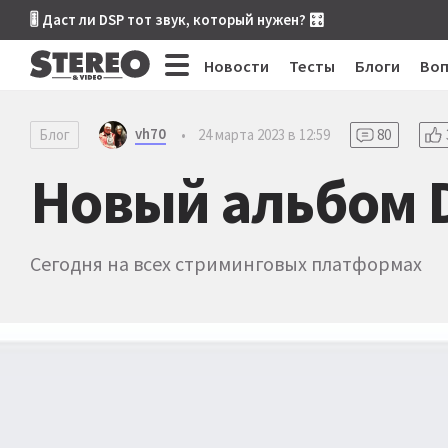
🎚 Даст ли DSP тот звук, который нужен? 🎛
Новости
Тесты
Блоги
Во
vh70
Блог
•
24 марта 2023 в 12:59
80
Новый альбом 
Сегодня на всех стриминговых платформах