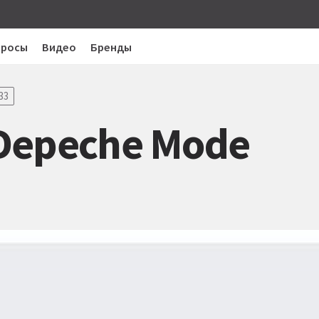
просы
Видео
Бренды
33
Depeche Mode