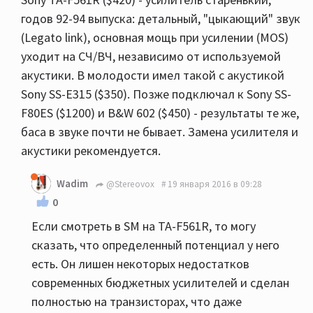
годов 92-94 выпуска: детальный, "цыкающий" звук
(Legato link), основная мощь при усилении (MOS)
уходит на СЧ/ВЧ, независимо от используемой
акустики. В молодости имел такой с акустикой
Sony SS-Е315 ($350). Позже подключал к Sony SS-
F80ES ($1200) и B&W 602 ($450) - результаты те же,
баса в звуке почти не бывает. Замена усилителя и
акустики рекомендуется.
Wadim
@Stereovox
19 января 2016 в 09:28
0
Если смотреть в SM на TA-F561R, то могу
сказать, что определенный потенциал у него
есть. Он лишен некоторых недостатков
современных бюджетных усилителей и сделан
полностью на транзисторах, что даже