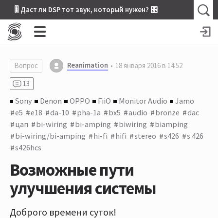
🎚 Даст ли DSP тот звук, который нужен? 🎛
Reanimation
Вопрос
18 января 2016 в 14:52
13
Sony
Denon
OPPO
FiiO
Monitor Audio
Jamo
e5
e18
da-10
pha-1a
bx5
audio
bronze
dac
цап
bi-wiring
bi-amping
biwiring
biamping
bi-wiring/bi-amping
hi-fi
hifi
stereo
s426
s 426
s426hcs
Возможные пути
улучшения системы
Доброго времени суток!