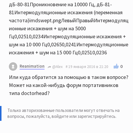
дБ-80-81Проникновение на 10000 Гц, дБ-81-
81Интермодуляционные искажения (переменная
частота)imdswept.pngЛевыйПравыйИнтермодуляц
ионные искажения + шум на 5000
Гц0,02510,0234Интермодуляционные искажения +
шум на 10 000 Гц0,02650,0241Интермодуляционные
искажения + шум на 15 000 Гц0,02510,0236
Reanimation
0
@Alex
19 января 2016 в 21:20
Или куда обратится за помощью в таком вопросе?
Может на какой-нибудь форум портативников
типа doctorhead?
Только авторизованные пользователи могут отвечать на
вопросы, пожалуйста,
войдите или зарегистрируйтесь
.