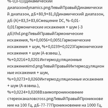
%-0,0-0,0Динамический
диапазонdynamics.pngЛевыйПравыйДинамически
й диапазон, дБ+80,9+81,0Динамический диапазон,
дБ (А)+83,5+83,6Смещение DC, %-0,01-
0,01Гармонические искажения + шум (-3
дБ)thd.pngЛевыйПравыйГармонические
искажения, %+0,0056+0,0051Гармонические
искажения + шум, %+0,0239+0,0223Гармонические
искажения + шум (A-взвеш.),
%+0,0216+0,0201Интермодуляционные
искаженияimd.pngЛевыйПравыйИнтермодуляцион
ные искажения + шум,
%+0,0273+0,0260Интермодуляционные искажения
+ шум (A-взвеш.),
%+0,0224+0,0208Взаимопроникновение
стереоканаловcross.pngЛевыйПравыйПроникнове
ние на 100 Гц, дБ-77-77Проникновение на 1000 Гц,