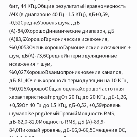
бит, 44 КГц.Общие результатыНеравномерность
АЧХ (в диапазоне 40 Гц - 15 КГц), дБ+0,59,
-0,52СреднеУровень шума, дБ
(А)-84,0ХорошоДинамические диапазон, дБ
(А)83,6ХорошоГармонические искажения,
%0,0053Очень хорошоГармонические искажения +
шум, дБ(A)-73,6СреднеИнтермодуляционные
искажения + шум,
%0,027ХорошоВзаимопроникновение каналов,
дБ-81,4Очень хорошоИнтермодуляции на 10 КГц,
%0,025ХорошоОбщая оценкаХорошоЧастотная
характеристикаfr.pngОт 20 Гц до 20 КГц, дБ-1,26,
+0,59От 40 Гц до 15 КГц, дБ-0,52, +0,59Уровень
шумаnoise.pngЛевыйПравыйМощность RMS,
дБ-82,0-82,0Мощность RMS, дБ (A)-83,9-
84,0Пиковый уровень, дБ-66,9-66,5Смещение DC,