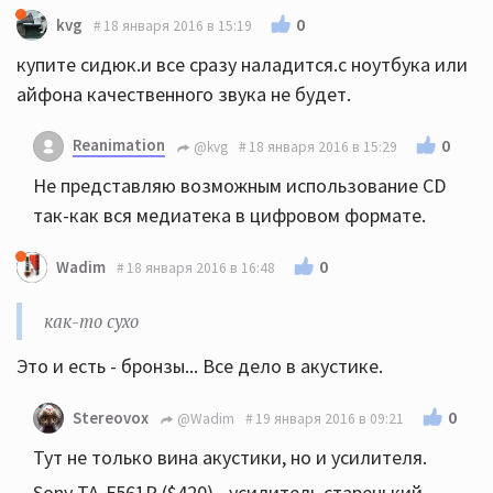
0
kvg
18 января 2016 в 15:19
купите сидюк.и все сразу наладится.с ноутбука или
айфона качественного звука не будет.
Reanimation
0
@kvg
18 января 2016 в 15:29
Не представляю возможным использование CD
так-как вся медиатека в цифровом формате.
0
Wadim
18 января 2016 в 16:48
как-то сухо
Это и есть - бронзы... Все дело в акустике.
0
Stereovox
@Wadim
19 января 2016 в 09:21
Тут не только вина акустики, но и усилителя.
Sony TA-F561R ($420) - усилитель старенький,