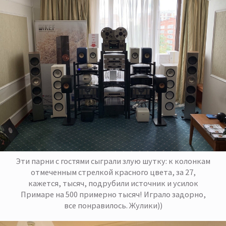
Эти парни с гостями сыграли злую шутку: к колонкам
отмеченным стрелкой красного цвета, за 27,
кажется, тысяч, подрубили источник и усилок
Примаре на 500 примерно тысяч! Играло задорно,
все понравилось. Жулики))