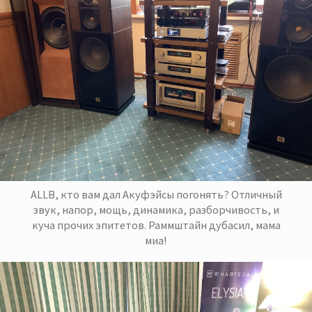
ALLB, кто вам дал Акуфэйсы погонять? Отличный
звук, напор, мощь, динамика, разборчивость, и
куча прочих эпитетов. Раммштайн дубасил, мама
миа!