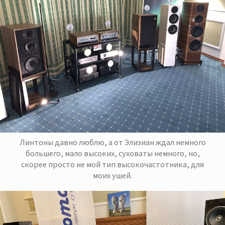
Линтоны давно люблю, а от Элизиан ждал немного
большего, мало высоких, суховаты немного, но,
скорее просто не мой тип высокочастотника, для
моих ушей.