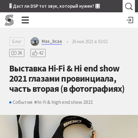
🎚 Даст ли DSP тот звук, который нужен? 🎛
Max_bcaa
Блог
•
26 мая 2021 в 02:02
26
42
Выставка Hi-Fi & Hi end show
2021 глазами провинциала,
часть вторая (в фотографиях)
События
hi-fi & high end show 2021