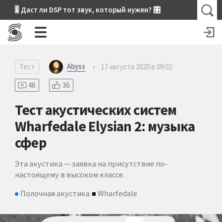
🎚 Даст ли DSP тот звук, который нужен? 🎛
Abyss
Тест
•
17 августа 2020 в 09:02
46
36
Тест акустических систем
Wharfedale Elysian 2: музыка
сфер
Эта акустика — заявка на присутствие по-
настоящему в высоком классе.
Полочная акустика
Wharfedale