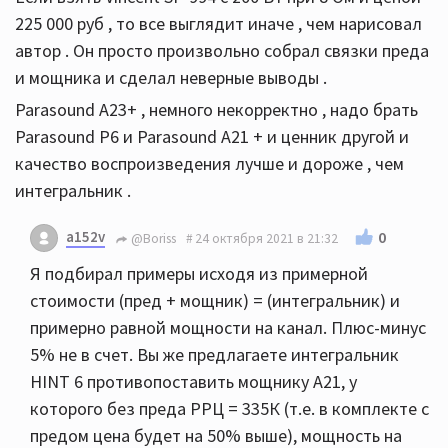
225 000 руб , то все выглядит иначе , чем нарисовал
автор . Он просто произвольно собрал связки преда
и мощника и сделал неверные выводы .
Parasound А23+ , немного некорректно , надо брать
Parasound P6 и Parasound A21 + и ценник другой и
качество воспроизведения лучше и дороже , чем
интегральник .
a152v
0
@Boriss
24 октября 2021 в 21:32
Я подбирал примеры исходя из примерной
стоимости (пред + мощник) = (интегральник) и
примерно равной мощности на канал. Плюс-минус
5% не в счет. Вы же предлагаете интегральник
HINT 6 противопоставить мощнику А21, у
которого без преда РРЦ = 335К (т.е. в комплекте с
предом цена будет на 50% выше), мощность на