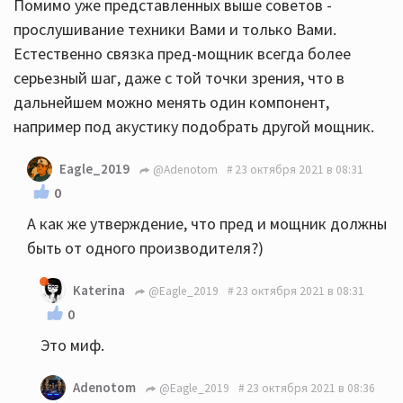
Помимо уже представленных выше советов -
прослушивание техники Вами и только Вами.
Естественно связка пред-мощник всегда более
серьезный шаг, даже с той точки зрения, что в
дальнейшем можно менять один компонент,
например под акустику подобрать другой мощник.
Eagle_2019
@Adenotom
23 октября 2021 в 08:31
0
А как же утверждение, что пред и мощник должны
быть от одного производителя?)
Katerina
@Eagle_2019
23 октября 2021 в 08:31
0
Это миф.
Adenotom
@Eagle_2019
23 октября 2021 в 08:36