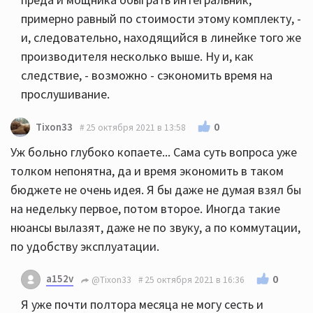
примерно равный по стоимости этому комплекту, -
и, следовательно, находящийся в линейке того же
производителя несколько выше. Ну и, как
следствие, - возможно - сэкономить время на
прослушивание.
0
Tixon33
25 октября 2021 в 13:58
Уж больно глубоко копаете... Сама суть вопроса уже
толком непонятна, да и время экономить в таком
бюджете не очень идея. Я бы даже не думая взял бы
на недельку первое, потом второе. Иногда такие
нюансы вылазят, даже не по звуку, а по коммутации,
по удобству эксплуатации.
a152v
0
@Tixon33
25 октября 2021 в 16:36
Я уже почти полтора месяца не могу сесть и