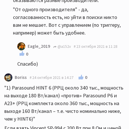
оказываются разные производители.
"От одного производителя" - да,
согласованность есть, но уйти в поиски никто
вам не мешает. Вот с управлением (по триггеру,
например) может быть удобнее.
Eagle_2019
@a152v
23 октября 2021 в 11:28
0
Спасибо)
0
Boriss
24 октября 2021 в 14:27
"1) Parasound HINT 6 (РРЦ около 340 тыс., мощность
на выходе 180 Вт/канал) «против» Parasound P6 и
А23+ (РРЦ комплекта около 360 тыс., мощность на
выходе 160 Вт/канал – т.е. чисто номинально ниже,
чем у HINT6)"
Если взять Vincent SP-994 с 200 Вт при 8 Ом и ценой