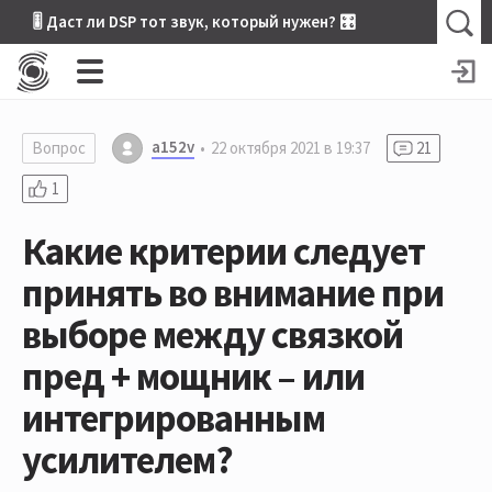
🎚 Даст ли DSP тот звук, который нужен? 🎛
a152v
Вопрос
22 октября 2021 в 19:37
21
1
Какие критерии следует
принять во внимание при
выборе между связкой
пред + мощник – или
интегрированным
усилителем?