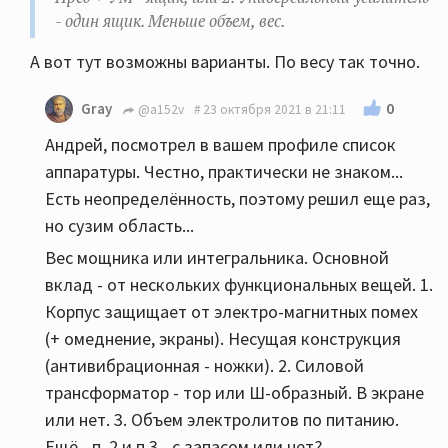
- один ящик. Меньше объем, вес.
А вот тут возможны варианты. По весу так точно.
0
Gray
@a152v
23 октября 2021 в 21:11
Андрей, посмотрел в вашем профиле список
аппаратуры. Честно, практически не знаком...
Есть неопределённость, поэтому решил еще раз,
но сузим область...
Вес мощника или интегральника. Основной
вклад - от нескольких функциональных вещей. 1.
Корпус защищает от электро-магнитных помех
(+ омеднение, экраны). Несущая конструкция
(антивибрационная - ножки). 2. Силовой
трансформатор - тор или Ш-образный. В экране
или нет. 3. Объем электролитов по питанию.
Ещё - п. 2 и п.3 - с запасом или нет?