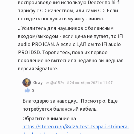
воспроизведения использую Deezer по hi-fi
тарифу с CD-качеством, или сами CD. Если
посидеть послушать музыку - винил.
...Усилитель для наушников с балансным
входом/выходом - если цена не пугает, то iFi
audio PRO iCAN. А если с ЦАП'ом то iFi audio
PRO iDSD. Торопитесь, пока их первое
поколение не вытеснила недавно вышедшая
версия Signature.
Gray
@a152v
24 октября 2021 в 11:07
0
Благодарю за наводку... Посмотрю. Еще
потребуется балансный кабель.
Обратите внимание на
https://stereo.ru/p/i8dz6-test-tsapa-i-strimera-