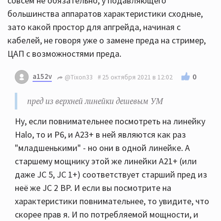
совсем не обязательно, у подавляющего
большинства аппаратов характеристики сходные,
зато какой простор для апгрейда, начиная с
кабелей, не говоря уже о замене преда на стример,
ЦАП с возможностями преда.
a152v
0
@Tixon33
25 октября 2021 в 12:02
пред из верхней линейки дешевым УМ
Ну, если повнимательнее посмотреть на линейку
Halo, то и Р6, и А23+ в ней являются как раз
"младшенькими" - но они в одной линейке. А
старшему мощнику этой же линейки А21+ (или
даже JC 5, JC 1+) соответствует старший пред из
неё же JC 2 BP. И если вы посмотрите на
характеристики повнимательнее, то увидите, что
скорее прав я. И по потребляемой мощности, и