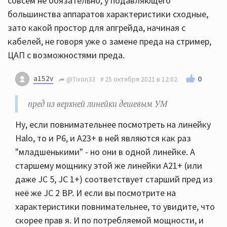
совсем не обязательно, у подавляющего
большинства аппаратов характеристики сходные,
зато какой простор для апгрейда, начиная с
кабелей, не говоря уже о замене преда на стример,
ЦАП с возможностями преда.
a152v
0
@Tixon33
25 октября 2021 в 12:02
пред из верхней линейки дешевым УМ
Ну, если повнимательнее посмотреть на линейку
Halo, то и Р6, и А23+ в ней являются как раз
"младшенькими" - но они в одной линейке. А
старшему мощнику этой же линейки А21+ (или
даже JC 5, JC 1+) соответствует старший пред из
неё же JC 2 BP. И если вы посмотрите на
характеристики повнимательнее, то увидите, что
скорее прав я. И по потребляемой мощности, и