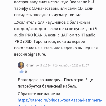
воспроизведения использую Deezer по hi-fi
тарифу с CD-качеством, или сами CD. Если
посидеть послушать музыку - винил.
...Усилитель для наушников с балансным
входом/выходом - если цена не пугает, то iFi
audio PRO iCAN. А если с ЦАП'ом то iFi audio
PRO iDSD. Торопитесь, пока их первое
поколение не вытеснила недавно вышедшая
версия Signature.
Gray
@a152v
24 октября 2021 в 11:07
0
Благодарю за наводку... Посмотрю. Еще
потребуется балансный кабель.
Обратите внимание на
https://stereo.ru/p/i8dz6-test-tsapa-i-strimera-