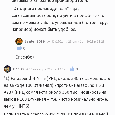
оказываются разные производители.
"От одного производителя" - да,
согласованность есть, но уйти в поиски никто
вам не мешает. Вот с управлением (по триггеру,
например) может быть удобнее.
Eagle_2019
@a152v
23 октября 2021 в 11:28
0
Спасибо)
0
Boriss
24 октября 2021 в 14:27
"1) Parasound HINT 6 (РРЦ около 340 тыс., мощность
на выходе 180 Вт/канал) «против» Parasound P6 и
А23+ (РРЦ комплекта около 360 тыс., мощность на
выходе 160 Вт/канал – т.е. чисто номинально ниже,
чем у HINT6)"
Если взять Vincent SP-994 с 200 Вт при 8 Ом и ценой