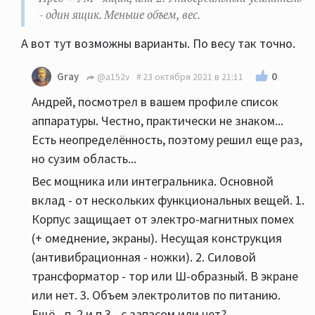
- один ящик. Меньше объем, вес.
А вот тут возможны варианты. По весу так точно.
0
Gray
@a152v
23 октября 2021 в 21:11
Андрей, посмотрел в вашем профиле список
аппаратуры. Честно, практически не знаком...
Есть неопределённость, поэтому решил еще раз,
но сузим область...
Вес мощника или интегральника. Основной
вклад - от нескольких функциональных вещей. 1.
Корпус защищает от электро-магнитных помех
(+ омеднение, экраны). Несущая конструкция
(антивибрационная - ножки). 2. Силовой
трансформатор - тор или Ш-образный. В экране
или нет. 3. Объем электролитов по питанию.
Ещё - п. 2 и п.3 - с запасом или нет?