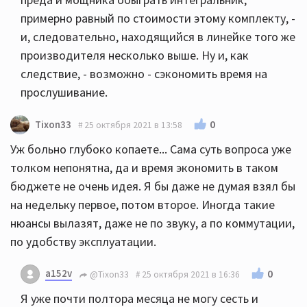
примерно равный по стоимости этому комплекту, -
и, следовательно, находящийся в линейке того же
производителя несколько выше. Ну и, как
следствие, - возможно - сэкономить время на
прослушивание.
0
Tixon33
25 октября 2021 в 13:58
Уж больно глубоко копаете... Сама суть вопроса уже
толком непонятна, да и время экономить в таком
бюджете не очень идея. Я бы даже не думая взял бы
на недельку первое, потом второе. Иногда такие
нюансы вылазят, даже не по звуку, а по коммутации,
по удобству эксплуатации.
a152v
0
@Tixon33
25 октября 2021 в 16:36
Я уже почти полтора месяца не могу сесть и