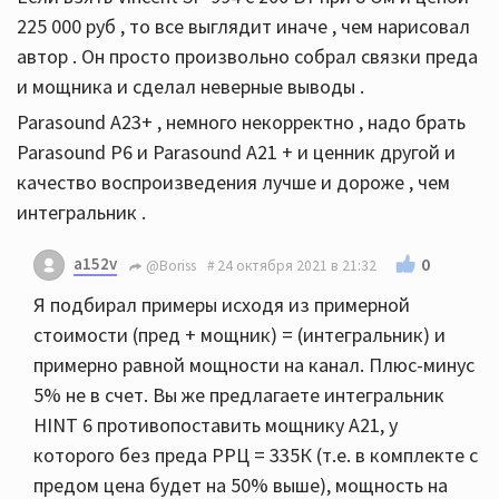
225 000 руб , то все выглядит иначе , чем нарисовал
автор . Он просто произвольно собрал связки преда
и мощника и сделал неверные выводы .
Parasound А23+ , немного некорректно , надо брать
Parasound P6 и Parasound A21 + и ценник другой и
качество воспроизведения лучше и дороже , чем
интегральник .
a152v
0
@Boriss
24 октября 2021 в 21:32
Я подбирал примеры исходя из примерной
стоимости (пред + мощник) = (интегральник) и
примерно равной мощности на канал. Плюс-минус
5% не в счет. Вы же предлагаете интегральник
HINT 6 противопоставить мощнику А21, у
которого без преда РРЦ = 335К (т.е. в комплекте с
предом цена будет на 50% выше), мощность на