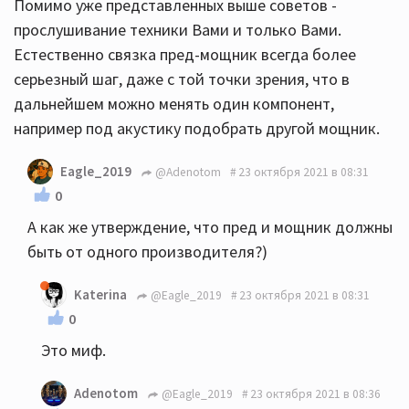
Помимо уже представленных выше советов -
прослушивание техники Вами и только Вами.
Естественно связка пред-мощник всегда более
серьезный шаг, даже с той точки зрения, что в
дальнейшем можно менять один компонент,
например под акустику подобрать другой мощник.
Eagle_2019
@Adenotom
23 октября 2021 в 08:31
0
А как же утверждение, что пред и мощник должны
быть от одного производителя?)
Katerina
@Eagle_2019
23 октября 2021 в 08:31
0
Это миф.
Adenotom
@Eagle_2019
23 октября 2021 в 08:36