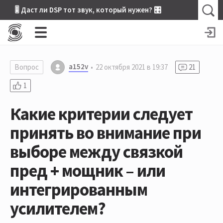
🎚 Даст ли DSP тот звук, который нужен? 🎛
a152v
Вопрос
22 октября 2021 в 19:37
21
1
Какие критерии следует
принять во внимание при
выборе между связкой
пред + мощник – или
интегрированным
усилителем?