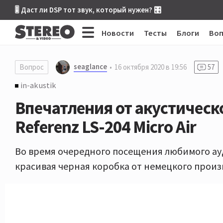
🎚 Даст ли DSP тот звук, который нужен? 🎛
Новости
Тесты
Блоги
Во
seaglance
Вопрос
16 октября 2020 в 19:56
57
in-akustik
Впечатления от акустическо
Referenz LS-204 Micro Air
Во время очередного посещения любимого ауд
красивая черная коробка от немецкого произво