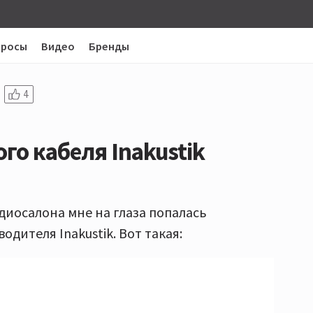
просы
Видео
Бренды
4
го кабеля Inakustik
иосалона мне на глаза попалась
дителя Inakustik. Вот такая: