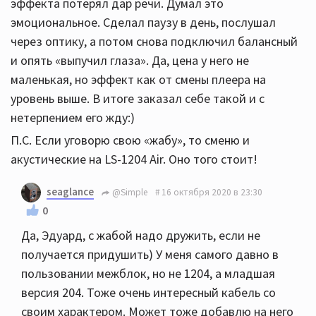
эффекта потерял дар речи. Думал это
эмоциональное. Сделал паузу в день, послушал
через оптику, а потом снова подключил балансный
и опять «выпучил глаза». Да, цена у него не
маленькая, но эффект как от смены плеера на
уровень выше. В итоге заказал себе такой и с
нетерпением его жду:)
П.С. Если уговорю свою «жабу», то сменю и
акустические на LS-1204 Air. Оно того стоит!
seaglance
@Simple
16 октября 2020 в 23:30
0
Да, Эдуард, с жабой надо дружить, если не
получается придушить) У меня самого давно в
пользовании межблок, но не 1204, а младшая
версия 204. Тоже очень интересный кабель со
своим характером. Может тоже добавлю на него