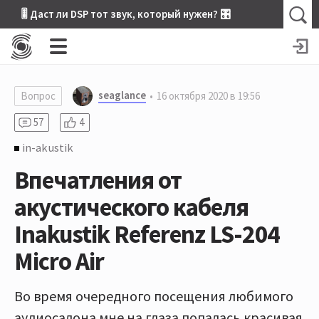
🎚 Даст ли DSP тот звук, который нужен? 🎛
seaglance
Вопрос
16 октября 2020 в 19:56
57
4
in-akustik
Впечатления от
акустического кабеля
Inakustik Referenz LS-204
Micro Air
Во время очередного посещения любимого
аудиосалона мне на глаза попалась красивая