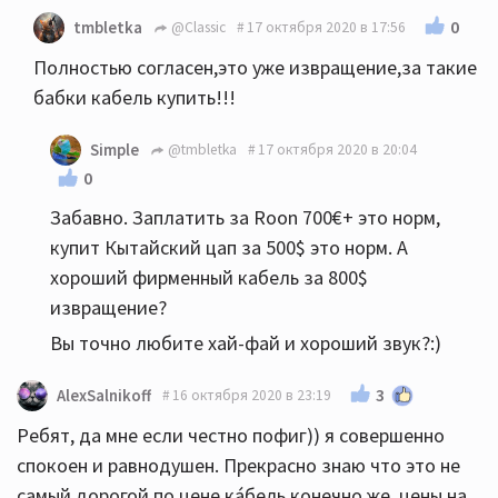
0
tmbletka
@Classic
17 октября 2020 в 17:56
Полностью согласен,это уже извращение,за такие
бабки кабель купить!!!
Simple
@tmbletka
17 октября 2020 в 20:04
0
Забавно. Заплатить за Roon 700€+ это норм,
купит Кытайский цап за 500$ это норм. А
хороший фирменный кабель за 800$
извращение?
Вы точно любите хай-фай и хороший звук?:)
3
AlexSalnikoff
16 октября 2020 в 23:19
Ребят, да мне если честно пофиг)) я совершенно
спокоен и равнодушен. Прекрасно знаю что это не
самый дорогой по цене ка́бель конечно же, цены на