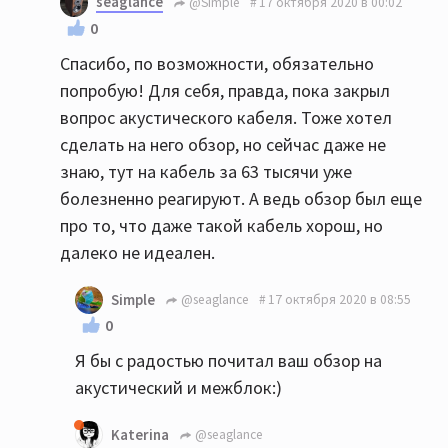
seaglance
@Simple
17 октября 2020 в 00:02
0
Спасибо, по возможности, обязательно
попробую! Для себя, правда, пока закрыл
вопрос акустического кабеля. Тоже хотел
сделать на него обзор, но сейчас даже не
знаю, тут на кабель за 63 тысячи уже
болезненно реагируют. А ведь обзор был еще
про то, что даже такой кабель хорош, но
далеко не идеален.
Simple
@seaglance
17 октября 2020 в 08:55
0
Я бы с радостью почитал ваш обзор на
акустический и межблок:)
Katerina
@seaglance