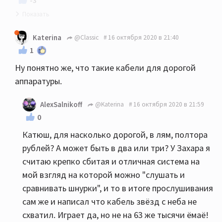
-3
Поддерживаю! +100500
Katerina
@Classic
16 октября 2020 в 21:40
1
Ну понятно же, что такие кабели для дорогой
аппаратуры.
AlexSalnikoff
@Katerina
16 октября 2020 в 21:59
0
Катюш, для насколько дорогой, в лям, полтора
рублей? А может быть в два или три? У Захара я
считаю крепко сбитая и отличная система на
мой взгляд на которой можно "слушать и
сравнивать шнурки", и то в итоге прослушивания
сам же и написал что кабель звёзд с неба не
схватил. Играет да, но не на 63 же тысячи ёмаё!