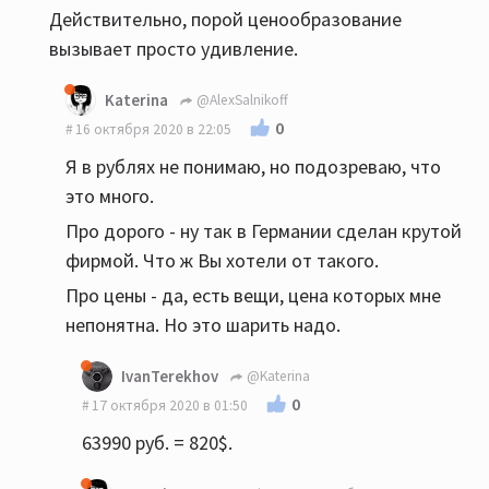
Действительно, порой ценообразование
вызывает просто удивление.
Katerina
@AlexSalnikoff
0
16 октября 2020 в 22:05
Я в рублях не понимаю, но подозреваю, что
это много.
Про дорого - ну так в Германии сделан крутой
фирмой. Что ж Вы хотели от такого.
Про цены - да, есть вещи, цена которых мне
непонятна. Но это шарить надо.
IvanTerekhov
@Katerina
0
17 октября 2020 в 01:50
63990 руб. = 820$.