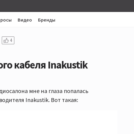
просы
Видео
Бренды
4
го кабеля Inakustik
иосалона мне на глаза попалась
дителя Inakustik. Вот такая: