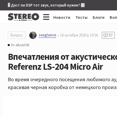
🎚 Даст ли DSP тот звук, который нужен? 🎛
Новости
Тесты
Блоги
Во
seaglance
Вопрос
16 октября 2020 в 19:56
57
in-akustik
Впечатления от акустическо
Referenz LS-204 Micro Air
Во время очередного посещения любимого ауд
красивая черная коробка от немецкого произво