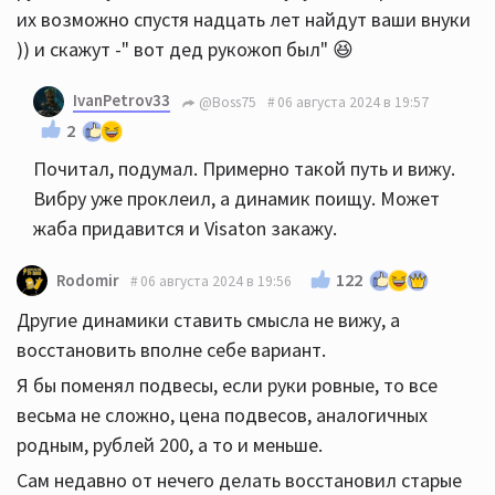
их возможно спустя надцать лет найдут ваши внуки
)) и скажут -" вот дед рукожоп был" 😆
IvanPetrov33
@Boss75
06 августа 2024 в 19:57
2
Почитал, подумал. Примерно такой путь и вижу.
Вибру уже проклеил, а динамик поищу. Может
жаба придавится и Visaton закажу.
122
Rodomir
06 августа 2024 в 19:56
Другие динамики ставить смысла не вижу, а
восстановить вполне себе вариант.
Я бы поменял подвесы, если руки ровные, то все
весьма не сложно, цена подвесов, аналогичных
родным, рублей 200, а то и меньше.
Сам недавно от нечего делать восстановил старые