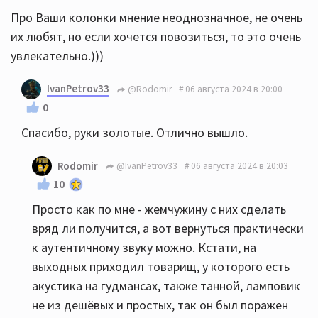
Про Ваши колонки мнение неоднозначное, не очень
их любят, но если хочется повозиться, то это очень
увлекательно.)))
IvanPetrov33
@Rodomir
06 августа 2024 в 20:00
0
Спасибо, руки золотые. Отлично вышло.
Rodomir
@IvanPetrov33
06 августа 2024 в 20:03
10
Просто как по мне - жемчужину с них сделать
вряд ли получится, а вот вернуться практически
к аутентичному звуку можно. Кстати, на
выходных приходил товарищ, у которого есть
акустика на гудмансах, также танной, ламповик
не из дешёвых и простых, так он был поражен