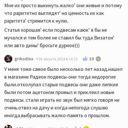
Мне их просто выкинуть жалко' они живые и потому
что раритетно выглядят' но ценность их как
раритета' стремится к нулю.
Статья хорошая' если подвесам каюк' я бы не
мучался и тем более не ставил бы туда Визатон'
или авто дины' бросьте дурное)))
10
grikodina
06 августа 2024 в 16:15
У меня тоже самое было несколько лет назад.нашел
в магазине Радеон подвесы-они тогда недорогие
были.отколупал старые подвесы они даже липкие
были потом ацетоном промыл и приклеил новые
подвесы. стали играть но звук был мягко говоря не
очень.отвез на дачу и когда непогода слушаю
иногда.выбрасывать жалко-память о прошлом.