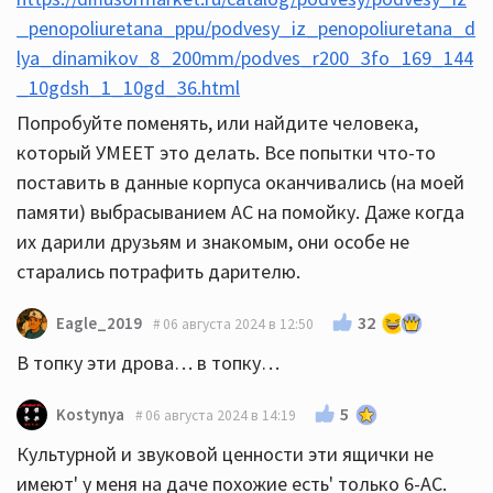
_penopoliuretana_ppu/podvesy_iz_penopoliuretana_d
lya_dinamikov_8_200mm/podves_r200_3fo_169_144
_10gdsh_1_10gd_36.html
Попробуйте поменять, или найдите человека,
который УМЕЕТ это делать. Все попытки что-то
поставить в данные корпуса оканчивались (на моей
памяти) выбрасыванием АС на помойку. Даже когда
их дарили друзьям и знакомым, они особе не
старались потрафить дарителю.
32
Eagle_2019
06 августа 2024 в 12:50
В топку эти дрова… в топку…
5
Kostynya
06 августа 2024 в 14:19
Культурной и звуковой ценности эти ящички не
имеют' у меня на даче похожие есть' только 6-АС.