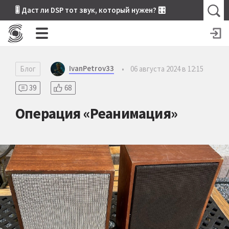
🎚 Даст ли DSP тот звук, который нужен? 🎛
IvanPetrov33
Блог
•
06 августа 2024 в 12:15
39
68
Операция «Реанимация»