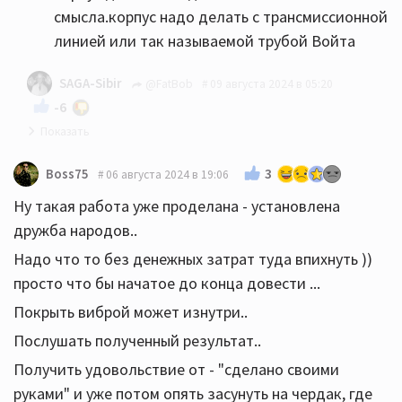
смысла.корпус надо делать с трансмиссионной
линией или так называемой трубой Войта
SAGA-Sibir
@FatBob
09 августа 2024 в 05:20
-6
А вот то что у вас это дрова.
3
Boss75
06 августа 2024 в 19:06
Ну такая работа уже проделана - установлена
А "RCA, Lowther, Voxactiv, Feastrex, Eclipse и прочие
дружба народов..
разные интересные" - импортные дрова.
Надо что то без денежных затрат туда впихнуть ))
просто что бы начатое до конца довести ...
Покрыть виброй может изнутри..
Послушать полученный результат..
Получить удовольствие от - "сделано своими
руками" и уже потом опять засунуть на чердак, где