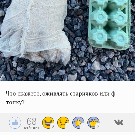
Что скажете, оживлять старичков или ф
топку?
68
2
1
1
2
рейтинг