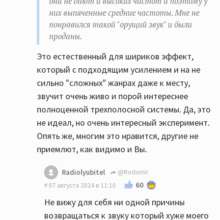
они не дают и высоких частот и поэтому у
них выпяченные средние частоты. Мне не
понравился такой "орущий звук" и были
проданы.
Это естественный для шириков эффект,
который с подходящим усилением и на не
сильно "сложных" жанрах даже к месту,
звучит очень живо и порой интереснее
полноценной трехполосной системы. Да, это
не идеал, но очень интересный эксперимент.
Опять же, многим это нравится, другие не
приемлют, как видимо и Вы.
Radiolyubitel
@Rodomir
60
07 августа 2024 в 11:10
Не вижу для себя ни одной причины
возвращаться к звуку который хуже моего