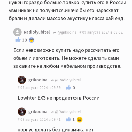
нужен гораздо больше.только купить его в России
увы никак не получится.иначе бы его нарасхват
брали и делали массово акустику класса хай енд.
Radiolyubitel
@grikodina
09 августа 2024 в 08:02
30
Если невозможно купить надо рассчитать его
обьем и изготовить. Не можете сделать сами
закажите на любом мебельном производстве.
grikodina
@Radiolyubitel
0
09 августа 2024 в 09:39
Lowhter EX3 не продается в России
grikodina
@Radiolyubitel
1
09 августа 2024 в 09:41
корпус делать без динамика нет