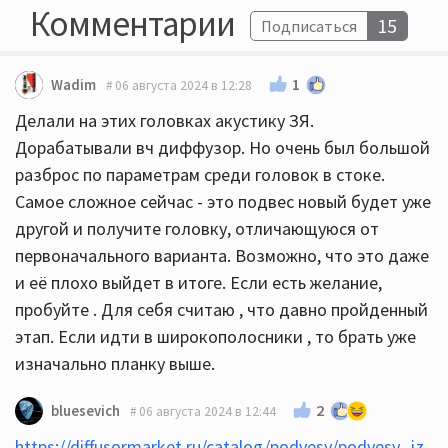
Комментарии
15
Подписаться
1
Wadim
06 августа 2024 в 12:28
Делали на этих головках акустику ЗЯ.
Дорабатывали вч диффузор. Но очень был большой
разброс по параметрам среди головок в стоке.
Самое сложное сейчас - это подвес новый будет уже
другой и получите головку, отличающуюся от
первоначального варианта. Возможно, что это даже
и её плохо выйдет в итоге. Если есть желание,
пробуйте . Для себя считаю , что давно пройденный
этап. Если идти в широкополосники , то брать уже
изначально планку выше.
2
bluesevich
06 августа 2024 в 12:44
https://diffusormarket.ru/catalog/podvesy/podvesy_iz