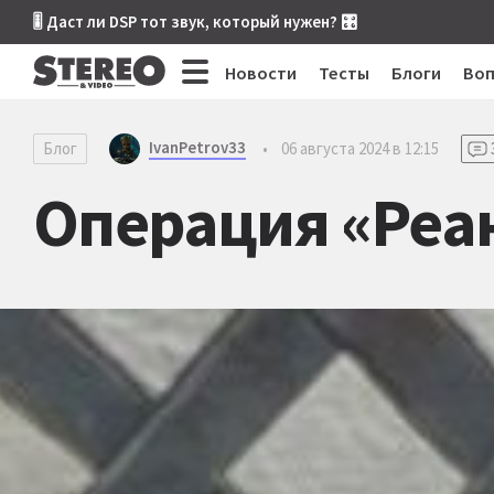
🎚 Даст ли DSP тот звук, который нужен? 🎛
Новости
Тесты
Блоги
Во
IvanPetrov33
Блог
•
06 августа 2024 в 12:15
Операция «Реа