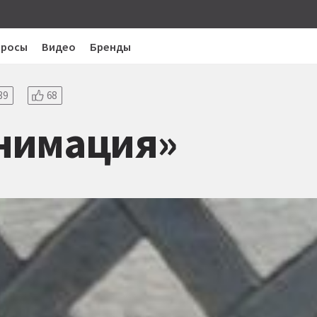
просы
Видео
Бренды
39
68
нимация»