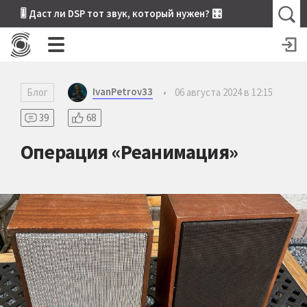
🎚 Даст ли DSP тот звук, который нужен? 🎛
IvanPetrov33
Блог
•
06 августа 2024 в 12:15
39
68
Операция «Реанимация»