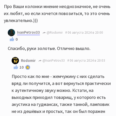
Про Ваши колонки мнение неоднозначное, не очень
их любят, но если хочется повозиться, то это очень
увлекательно.)))
IvanPetrov33
@Rodomir
06 августа 2024 в 20:00
0
Спасибо, руки золотые. Отлично вышло.
Rodomir
@IvanPetrov33
06 августа 2024 в 20:03
10
Просто как по мне - жемчужину с них сделать
вряд ли получится, а вот вернуться практически
к аутентичному звуку можно. Кстати, на
выходных приходил товарищ, у которого есть
акустика на гудмансах, также танной, ламповик
не из дешёвых и простых, так он был поражен