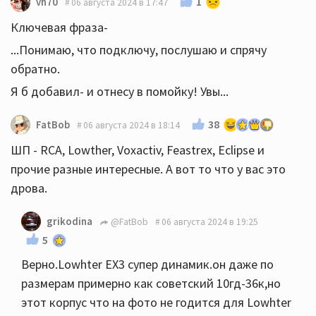
1
vh70
06 августа 2024 в 17:47
Ключевая фраза-
...Понимаю, что подключу, послушаю и спрячу
обратно.
Я б добавил- и отнесу в помойку! Увы...
38
FatBob
06 августа 2024 в 18:14
ШП - RCA, Lowther, Voxactiv, Feastrex, Eclipse и
прочие разные интересные. А вот то что у вас это
дрова.
grikodina
@FatBob
06 августа 2024 в 19:25
5
Верно.Lowhter EX3 супер динамик.он даже по
размерам примерно как советский 10гд-36к,но
этот корпус что на фото не годится для Lowhter