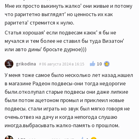
Мне их просто выкинуть жалко' они живые и потому
что раритетно выглядят' но ценность их как
раритета' стремится к нулю.
Статья хорошая' если подвесам каюк' я бы не
мучался и тем более не ставил бы туда Визатон'
или авто дины' бросьте дурное)))
10
grikodina
06 августа 2024 в 16:15
У меня тоже самое было несколько лет назад.нашел
в магазине Радеон подвесы-они тогда недорогие
были.отколупал старые подвесы они даже липкие
были потом ацетоном промыл и приклеил новые
подвесы. стали играть но звук был мягко говоря не
очень.отвез на дачу и когда непогода слушаю
иногда.выбрасывать жалко-память о прошлом.