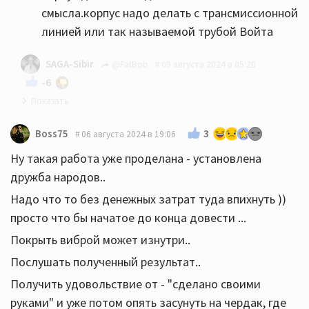
смысла.корпус надо делать с трансмиссионной
линией или так называемой трубой Войта
SAGA-Sibir
@FatBob
09 августа 2024 в 05:20
-6
А вот то что у вас это дрова.
3
Boss75
06 августа 2024 в 19:06
Ну такая работа уже проделана - установлена
А "RCA, Lowther, Voxactiv, Feastrex, Eclipse и прочие
дружба народов..
разные интересные" - импортные дрова.
Надо что то без денежных затрат туда впихнуть ))
просто что бы начатое до конца довести ...
Покрыть виброй может изнутри..
Послушать полученный результат..
Получить удовольствие от - "сделано своими
руками" и уже потом опять засунуть на чердак, где