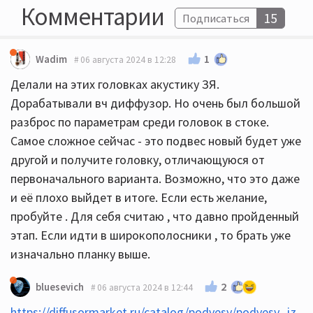
Комментарии
15
Подписаться
1
Wadim
06 августа 2024 в 12:28
Делали на этих головках акустику ЗЯ.
Дорабатывали вч диффузор. Но очень был большой
разброс по параметрам среди головок в стоке.
Самое сложное сейчас - это подвес новый будет уже
другой и получите головку, отличающуюся от
первоначального варианта. Возможно, что это даже
и её плохо выйдет в итоге. Если есть желание,
пробуйте . Для себя считаю , что давно пройденный
этап. Если идти в широкополосники , то брать уже
изначально планку выше.
2
bluesevich
06 августа 2024 в 12:44
https://diffusormarket.ru/catalog/podvesy/podvesy_iz