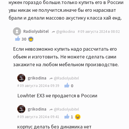
нужен гораздо больше.только купить его в России
увы никак не получится.иначе бы его нарасхват
брали и делали массово акустику класса хай енд.
Radiolyubitel
@grikodina
09 августа 2024 в 08:02
30
Если невозможно купить надо рассчитать его
обьем и изготовить. Не можете сделать сами
закажите на любом мебельном производстве.
grikodina
@Radiolyubitel
0
09 августа 2024 в 09:39
Lowhter EX3 не продается в России
grikodina
@Radiolyubitel
1
09 августа 2024 в 09:41
корпус делать без динамика нет