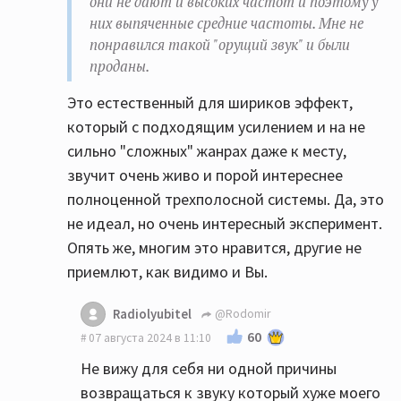
они не дают и высоких частот и поэтому у
них выпяченные средние частоты. Мне не
понравился такой "орущий звук" и были
проданы.
Это естественный для шириков эффект,
который с подходящим усилением и на не
сильно "сложных" жанрах даже к месту,
звучит очень живо и порой интереснее
полноценной трехполосной системы. Да, это
не идеал, но очень интересный эксперимент.
Опять же, многим это нравится, другие не
приемлют, как видимо и Вы.
Radiolyubitel
@Rodomir
60
07 августа 2024 в 11:10
Не вижу для себя ни одной причины
возвращаться к звуку который хуже моего