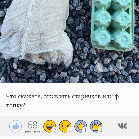
Что скажете, оживлять старичков или ф
топку?
68
2
1
1
2
рейтинг