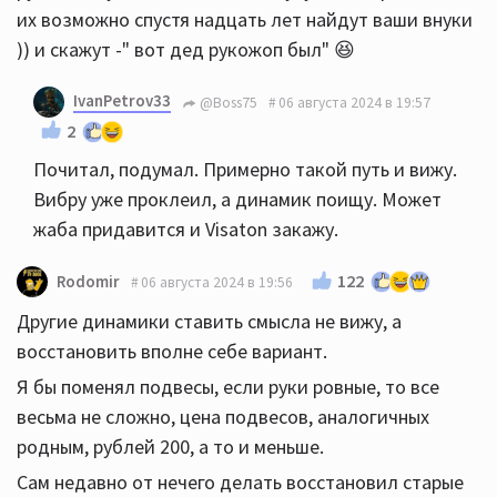
их возможно спустя надцать лет найдут ваши внуки
)) и скажут -" вот дед рукожоп был" 😆
IvanPetrov33
@Boss75
06 августа 2024 в 19:57
2
Почитал, подумал. Примерно такой путь и вижу.
Вибру уже проклеил, а динамик поищу. Может
жаба придавится и Visaton закажу.
122
Rodomir
06 августа 2024 в 19:56
Другие динамики ставить смысла не вижу, а
восстановить вполне себе вариант.
Я бы поменял подвесы, если руки ровные, то все
весьма не сложно, цена подвесов, аналогичных
родным, рублей 200, а то и меньше.
Сам недавно от нечего делать восстановил старые