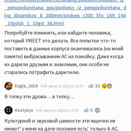
_penopoliuretana_ppu/podvesy_iz_penopoliuretana_d
lya_dinamikov_8_200mm/podves_r200_3fo_169_144
_10gdsh_1_10gd_36.html
Попробуйте поменять, или найдите человека,
который УМЕЕТ это делать. Все попытки что-то
поставить в данные корпуса оканчивались (на моей
памяти) выбрасыванием АС на помойку. Даже когда
их дарили друзьям и знакомым, они особе не
старались потрафить дарителю.
32
Eagle_2019
06 августа 2024 в 12:50
В топку эти дрова… в топку…
5
Kostynya
06 августа 2024 в 14:19
Культурной и звуковой ценности эти ящички не
имеют' у меня на даче похожие есть' только 6-АС.