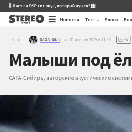
🎚 Даст ли DSP тот звук, который нужен? 🎛
Новости
Тесты
Блоги
Во
SAGA-Sibir
Блог
•
01 января 2025 в 11:58
67
Малыши под ёл
САГА-Сибирь, авторские акустические систем