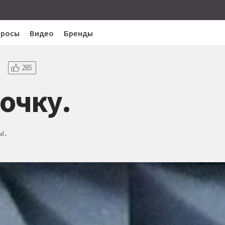
просы
Видео
Бренды
285
очку.
ы.