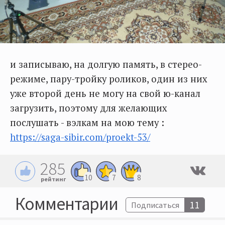
и записываю, на долгую память, в стерео-
режиме, пару-тройку роликов, один из них
уже второй день не могу на свой ю-канал
загрузить, поэтому для желающих
послушать - вэлкам на мою тему :
https://saga-sibir.com/proekt-53/
285
10
7
8
рейтинг
Комментарии
11
Подписаться