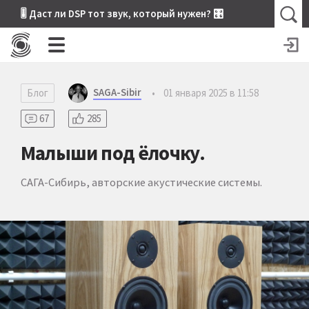
🎚 Даст ли DSP тот звук, который нужен? 🎛
SAGA-Sibir
Блог
•
01 января 2025 в 11:58
67
285
Малыши под ёлочку.
САГА-Сибирь, авторские акустические системы.