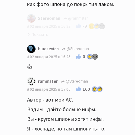
как фото шпона до покрытия лаком.
Stereoman
@rammster
-9
02 января 2025 в 16:23
Если вы их продаете, то так бы открыто
bluesevich
@Stereoman
и указывали бы на коммерческую
0
02 января 2025 в 16:25
составляющую.
👍
А если он не хочет открыто указывать на
rammster
@Stereoman
коммерческую составляющую ? Ну нет у
160
02 января 2025 в 17:06
него такого желания ! Поделиться с
единомышленниками радостью от новых
Автор - вот мои АС.
АС - есть желание. А открыто указывать на
Вадим - дайте больше инфы.
коммерческую составляющую - нет...
Вы - кругом шпионы хотят инфы.
Может её там вообще нет , коммерческой
Я - хоспаде, чо там шпионить-то.
составляющей - чего в этом копаться , это