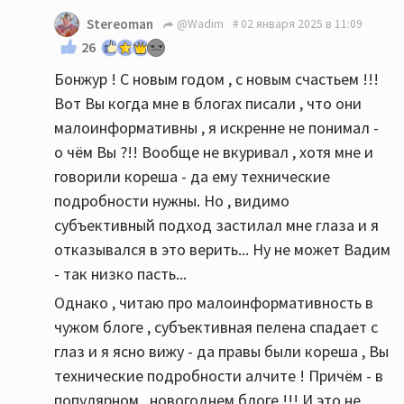
Stereoman
@Wadim
02 января 2025 в 11:09
26
Бонжур ! С новым годом , с новым счастьем !!!
Вот Вы когда мне в блогах писали , что они
малоинформативны , я искренне не понимал -
о чём Вы ?!! Вообще не вкуривал , хотя мне и
говорили кореша - да ему технические
подробности нужны. Но , видимо
субъективный подход застилал мне глаза и я
отказывался в это верить... Ну не может Вадим
- так низко пасть...
Однако , читаю про малоинформативность в
чужом блоге , субъективная пелена спадает с
глаз и я ясно вижу - да правы были кореша , Вы
технические подробности алчите ! Причём - в
популярном , новогоднем блоге !!! И это не