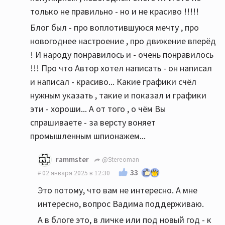
только не правильно - но и не красиво !!!!!
Блог был - про воплотившуюся мечту , про
новогоднее настроение , про движение вперёд
! И народу понравилось и - очень понравилось
!!! Про что Автор хотел написать - он написал
и написал - красиво... Какие графики счёл
нужным указать , такие и показал и графики
эти - хороши... А от того , о чём Вы
спрашиваете - за версту воняет
промышленным шпионажем...
rammster
@Stereoman
33
02 января 2025 в 12:30
Это потому, что вам не интересно. А мне
интересно, вопрос Вадима поддерживаю.
А в блоге это, в личке или под новый год - к