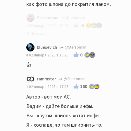
как фото шпона до покрытия лаком.
Stereoman
@rammster
-9
02 января 2025 в 16:23
Если вы их продаете, то так бы открыто
bluesevich
@Stereoman
и указывали бы на коммерческую
0
02 января 2025 в 16:25
составляющую.
👍
А если он не хочет открыто указывать на
rammster
@Stereoman
коммерческую составляющую ? Ну нет у
160
02 января 2025 в 17:06
него такого желания ! Поделиться с
единомышленниками радостью от новых
Автор - вот мои АС.
АС - есть желание. А открыто указывать на
Вадим - дайте больше инфы.
коммерческую составляющую - нет...
Вы - кругом шпионы хотят инфы.
Может её там вообще нет , коммерческой
Я - хоспаде, чо там шпионить-то.
составляющей - чего в этом копаться , это