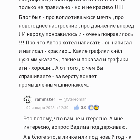
только не правильно - но и не красиво !!!!!
Блог был - про воплотившуюся мечту , про
новогоднее настроение , про движение вперёд
! И народу понравилось и - очень понравилось
!!! Про что Автор хотел написать - он написал
и написал - красиво... Какие графики счёл
нужным указать , такие и показал и графики
эти - хороши... А от того , о чём Вы
спрашиваете - за версту воняет
промышленным шпионажем...
rammster
@Stereoman
33
02 января 2025 в 12:30
Это потому, что вам не интересно. А мне
интересно, вопрос Вадима поддерживаю.
А в блоге это, в личке или под новый год - к