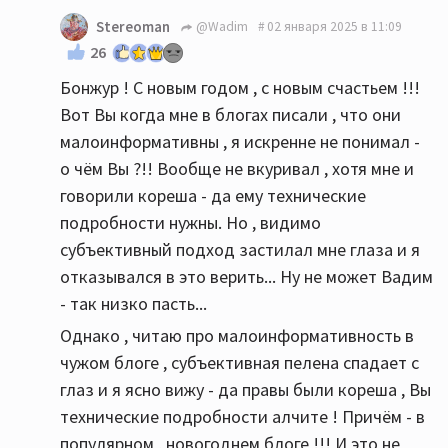
Stereoman
@Wadim
02 января 2025 в 11:09
26
Бонжур ! С новым годом , с новым счастьем !!!
Вот Вы когда мне в блогах писали , что они
малоинформативны , я искренне не понимал -
о чём Вы ?!! Вообще не вкуривал , хотя мне и
говорили кореша - да ему технические
подробности нужны. Но , видимо
субъективный подход застилал мне глаза и я
отказывался в это верить... Ну не может Вадим
- так низко пасть...
Однако , читаю про малоинформативность в
чужом блоге , субъективная пелена спадает с
глаз и я ясно вижу - да правы были кореша , Вы
технические подробности алчите ! Причём - в
популярном , новогоднем блоге !!! И это не