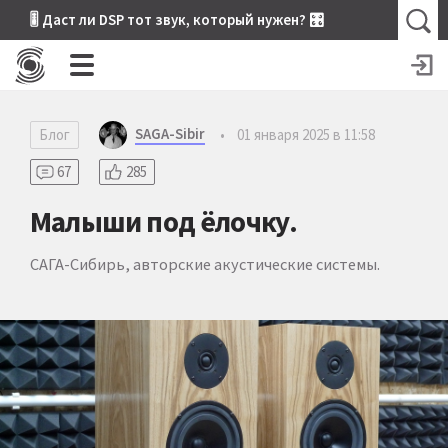
🎚 Даст ли DSP тот звук, который нужен? 🎛
SAGA-Sibir
Блог
•
01 января 2025 в 11:58
67
285
Малыши под ёлочку.
САГА-Сибирь, авторские акустические системы.