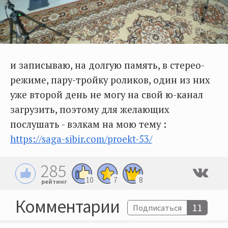
и записываю, на долгую память, в стерео-
режиме, пару-тройку роликов, один из них
уже второй день не могу на свой ю-канал
загрузить, поэтому для желающих
послушать - вэлкам на мою тему :
https://saga-sibir.com/proekt-53/
285
10
7
8
рейтинг
Комментарии
11
Подписаться