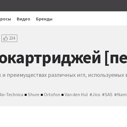
просы
Видео
Бренды
234
окартриджей [пе
х и преимуществах различных игл, используемых 
io-Technica
Shure
Ortofon
Van den Hul
Jico
SAS
Nami