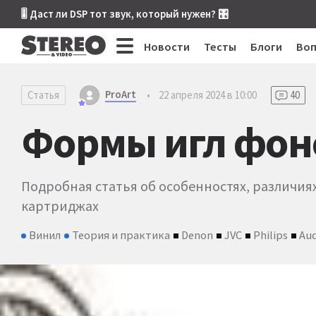
🎚 Даст ли DSP тот звук, который нужен? 🎛
Новости
Тесты
Блоги
Во
ProArt
Статья
•
22 апреля 2024 в 10:00
40
Формы игл фон
Подробная статья об особенностях, различия
картриджах
Винил
Теория и практика
Denon
JVC
Philips
Aud