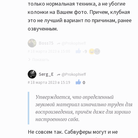
только нормальная техника, а не убогие
колонки на Вашем фото. Причем, клубная
это не лучший вариант по причинам, ранее
озвученным.
Boss75
@Prokophieff
-9
18 марта 2023 в 15:00
осуществимо ли скорректировать
Serg_E
@Prokophieff
действующий сетап таким образом,
0
18 марта 2023 в 15:19
чтобы я мог слушать на желаемом уровне
громкости эти треки без подобных
Утверждается, что определенный
искажений?
звуковой материал изначально труден для
воспроизведения, причём даже для хорошо
Да
настроенного саба.
Вот :
Не совсем так. Сабвуферы могут и не
Перестать одновременно
выкручивать