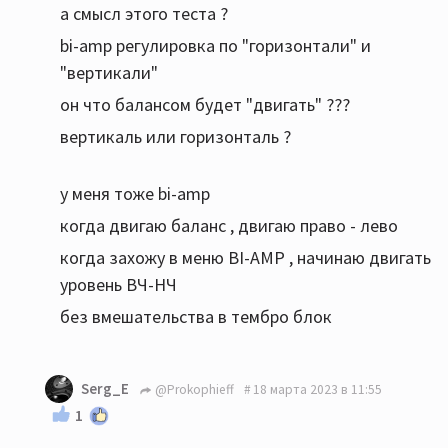
а смысл этого теста ?
bi-amp регулировка по "горизонтали" и
"вертикали"
он что балансом будет "двигать" ???
вертикаль или горизонталь ?
у меня тоже bi-amp
когда двигаю баланс , двигаю право - лево
когда захожу в меню BI-AMP , начинаю двигать
уровень ВЧ-НЧ
без вмешательства в тембро блок
Serg_E
@Prokophieff
18 марта 2023 в 11:55
1