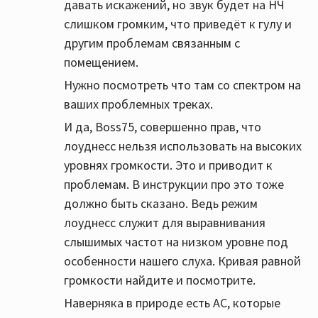
давать искажений, но звук будет на НЧ
громкость на номинальную мощность
слишком громким, что приведёт к гулу и
усилителя + loudness + выкручивать басы
другим проблемам связанным с
на темброблоке
помещением.
Нужно посмотреть что там со спектром на
И все будет 👌
ваших проблемных треках.
И да, Boss75, совершенно прав, что
Вы такой фанат долбежки - добавьте два
лоуднесс нельзя использовать на высоких
саба и будет вам счастье
уровнях громкости. Это и приводит к
Два
MJ Acoustics Reference 400 SR
проблемам. В инструкции про это тоже
Ну или хотя бы два
MJ Acoustics Reference
должно быть сказано. Ведь режим
200 SR
лоуднесс служит для выравнивания
слышимых частот на низком уровне под
Или :
особенности нашего слуха. Кривая равной
Два
REL T9i
громкости найдите и посмотрите.
Или хотя бы два
REL T5i
Наверняка в природе есть АС, которые