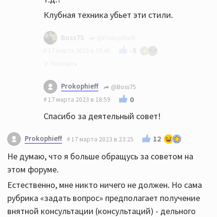
Клубная техника убьет эти стили.
Boss75
@Prokophieff
-5
17 марта 2023 в 18:46
Это да
Prokophieff
@Boss75
Короче, не насилуйте свою аппаратуру
0
17 марта 2023 в 18:59
Купите пару сабов REL, MJ или SVS,
Спасибо за деятельный совет!
подключите их по высокому уровню к
усилителю
Prokophieff
12
17 марта 2023 в 23:25
Не думаю, что я больше обращусь за советом на
этом форуме.
Естественно, мне никто ничего не должен. Но сама
рубрика «задать вопрос» предполагает получение
внятной консультации (консультаций) - дельного