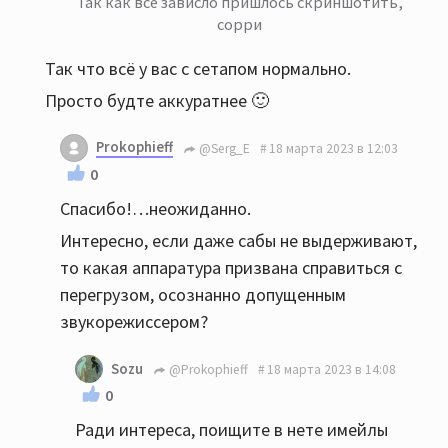
Так как всё зависло пришлось скриншотить,
сорри
Так что всё у вас с сетапом нормально.
Просто будте аккуратнее 🙂
Prokophieff
@Serg_E
18 марта 2023 в 12:03
0
Спасибо!…неожиданно.
Интересно, если даже сабы не выдерживают,
то какая аппаратура призвана справиться с
перегрузом, осознанно допущенным
звукорежиссером?
Sozu
@Prokophieff
18 марта 2023 в 14:08
0
Ради интереса, поищите в нете имейлы