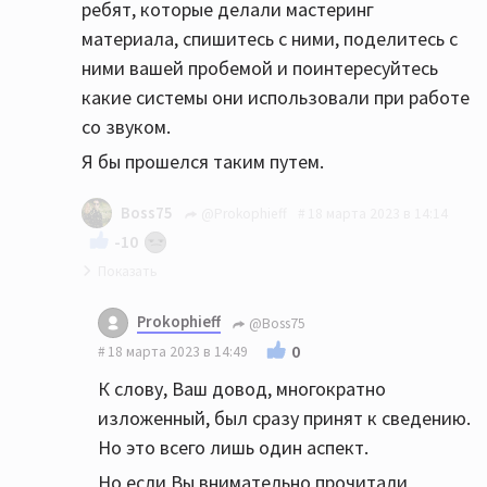
ребят, которые делали мастеринг
материала, спишитесь с ними, поделитесь с
ними вашей пробемой и поинтересуйтесь
какие системы они использовали при работе
со звуком.
Я бы прошелся таким путем.
Boss75
@Prokophieff
18 марта 2023 в 14:14
-10
Как вы не поймёте - никакого перегруза на
Prokophieff
@Boss75
НЧ бы у вас НЕ БЫЛО, если бы вы не
0
18 марта 2023 в 14:49
занимались такой ерундой как
К слову, Ваш довод, многократно
одновременное выкручивания громкости на
изложенный, был сразу принят к сведению.
номинальную мощность усилителя +
Но это всего лишь один аспект.
loudness + выкручивания басов на
темброблоке 🤦🤷
Но если Вы внимательно прочитали