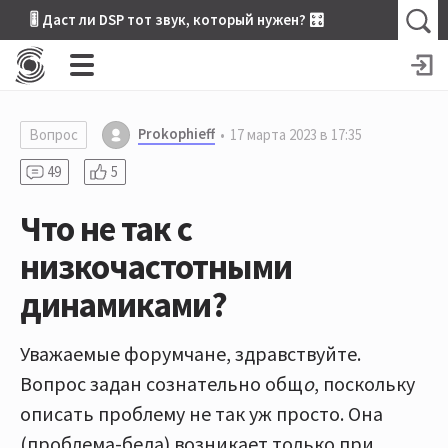
🎚 Даст ли DSP тот звук, который нужен? 🎛
Prokophieff
Вопрос
17 марта 2023 в 17:35
49
5
Что не так с
низкочастотными
динамиками?
Уважаемые форумчане, здравствуйте.
Вопрос задан сознательно общ
о
, поскольку
описать проблему не так уж просто. Она
(проблема-беда) возникает только при