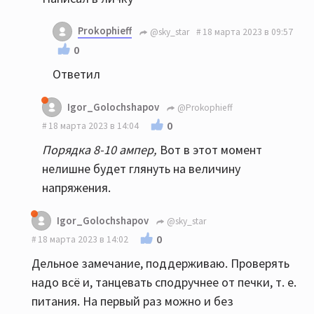
Prokophieff
@sky_star
18 марта 2023 в 09:57
0
Ответил
Igor_Golochshapov
@Prokophieff
0
18 марта 2023 в 14:04
Порядка 8-10 ампер,
Вот в этот момент
нелишне будет глянуть на величину
напряжения.
Igor_Golochshapov
@sky_star
0
18 марта 2023 в 14:02
Дельное замечание, поддерживаю. Проверять
надо всё и, танцевать сподручнее от печки, т. е.
питания. На первый раз можно и без