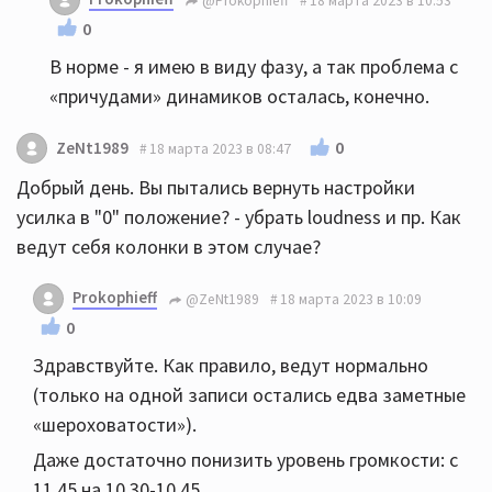
@Prokophieff
18 марта 2023 в 10:53
0
В норме - я имею в виду фазу, а так проблема с
«причудами» динамиков осталась, конечно.
0
ZeNt1989
18 марта 2023 в 08:47
Добрый день. Вы пытались вернуть настройки
усилка в "0" положение? - убрать loudness и пр. Как
ведут себя колонки в этом случае?
Prokophieff
@ZeNt1989
18 марта 2023 в 10:09
0
Здравствуйте. Как правило, ведут нормально
(только на одной записи остались едва заметные
«шероховатости»).
Даже достаточно понизить уровень громкости: с
11.45 на 10.30-10.45.