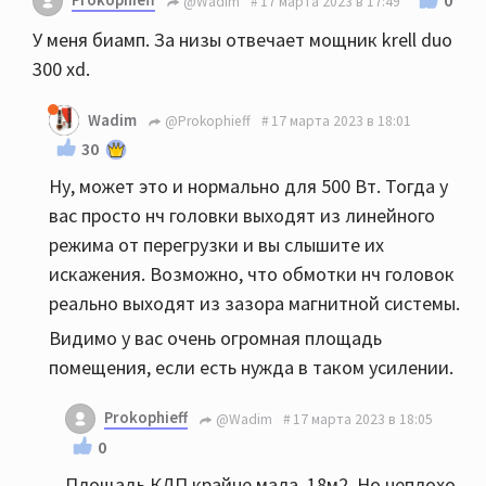
0
@Wadim
17 марта 2023 в 17:49
У меня биамп. За низы отвечает мощник krell duo
300 xd.
Wadim
@Prokophieff
17 марта 2023 в 18:01
30
Ну, может это и нормально для 500 Вт. Тогда у
вас просто нч головки выходят из линейного
режима от перегрузки и вы слышите их
искажения. Возможно, что обмотки нч головок
реально выходят из зазора магнитной системы.
Видимо у вас очень огромная площадь
помещения, если есть нужда в таком усилении.
Prokophieff
@Wadim
17 марта 2023 в 18:05
0
Площадь КДП крайне мала. 18м2. Но неплохо