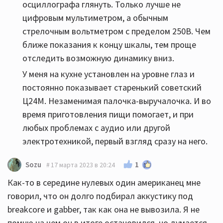
осциллографа глянуть. Только лучше не
цифровым мультиметром, а обычным
стрелочным вольтметром с пределом 250В. Чем
ближе показания к концу шкалы, тем проще
отследить возможную динамику вниз.
У меня на кухне установлен на уровне глаз и
постоянно показывает старенький советский
Ц24М. Незаменимая палочка-выручалочка. И во
время приготовления пищи помогает, и при
любых проблемах с аудио или другой
электротехникой, первый взгляд сразу на него.
1
Sozu
17 марта 2023 в 20:24
Как-то в середине нулевых один американец мне
говорил, что он долго подбирал аккустику под
breakcore и gabber, так как она не вывозила. Я не
помню на чем он в итоге остановился, но думается