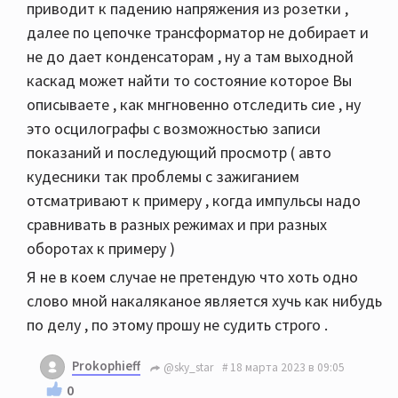
приводит к падению напряжения из розетки ,
далее по цепочке трансформатор не добирает и
не до дает конденсаторам , ну а там выходной
каскад может найти то состояние которое Вы
описываете , как мнгновенно отследить сие , ну
это осцилографы с возможностью записи
показаний и последующий просмотр ( авто
кудесники так проблемы с зажиганием
отсматривают к примеру , когда импульсы надо
сравнивать в разных режимах и при разных
оборотах к примеру )
Я не в коем случае не претендую что хоть одно
слово мной накаляканое является хучь как нибудь
по делу , по этому прошу не судить строго .
Prokophieff
@sky_star
18 марта 2023 в 09:05
0