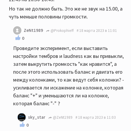
Но так не должно быть. Это же не звук на 15.00, а
чуть меньше половины громкости.
ZeNt1989
@Prokophieff
18 марта 2023 в 11:01
0
Проведите эксперимент, если выставить
настройки тембров и laudness как вы привыкли,
затем выкрутить громкость "как нравится", а
после этого использовать баланс и двигать его
между колонками, то как ведут себя колонки? -
усиливается ли искажение на колонке, которая
баланс "+" и уменьшаются ли на колонке,
которая баланс "-" ?
sky_star
@ZeNt1989
18 марта 2023 в 11:03
0