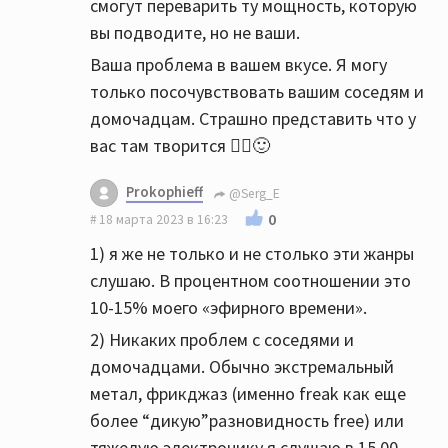
смогут переварить ту мощность, которую
вы подводите, но не ваши.
Ваша проблема в вашем вкусе. Я могу
только посочувствовать вашим соседям и
домочадцам. Страшно представить что у
вас там творится 🤦‍♂️🙂
Prokophieff
@Serg_E
0
18 марта 2023 в 16:23
1) я же не только и не столько эти жанры
слушаю. В процентном соотношении это
10-15% моего «эфирного времени».
2) Никаких проблем с соседями и
домочадцами. Обычно экстремальный
метал, фрикджаз (именно freak как еще
более “дикую”разновидность free) или
тяжелую электронику я слушаю в 15.00