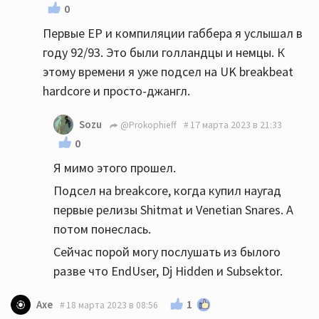
0
Первые EP и компиляции габбера я услышал в
году 92/93. Это были голландцы и немцы. К
этому времени я уже подсел на UK breakbeat
hardcore и просто-джангл.
Sozu
@Prokophieff
17 марта 2023 в 21:33
0
Я мимо этого прошел.
Подсел на breakcore, когда купил наугад
первые релизы Shitmat и Venetian Snares. А
потом понеслась.
Сейчас порой могу послушать из былого
разве что EndUser, Dj Hidden и Subsektor.
1
Axe
18 марта 2023 в 08:56