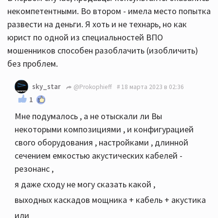
некомпетентными. Во втором - имела место попытка
развести на деньги. Я хоть и не технарь, но как
юрист по одной из специальностей ВПО
мошенников способен разоблачить (изобличить)
без проблем.
sky_star
@Prokophieff
18 марта 2023 в 02:36
1
Мне подумалось , а не отыскали ли Вы
некоторыми композициями , и конфигурацией
свого оборудования , настройками , длинной
сечением емкостью акустических кабелей -
резонанс ,
я даже сходу не могу сказать какой ,
выходных каскадов мощника + кабель + акустика
или