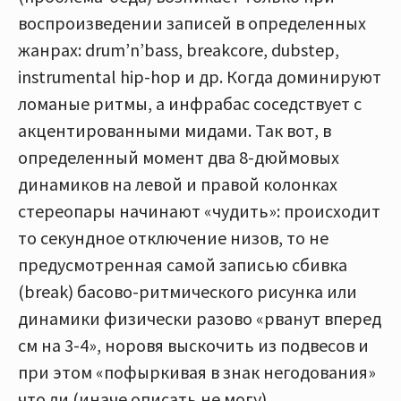
воспроизведении записей в определенных
жанрах: drum’n’bass, breakcore, dubstep,
instrumental hip-hop и др. Когда доминируют
ломаные ритмы, а инфрабас соседствует с
акцентированными мидами. Так вот, в
определенный момент два 8-дюймовых
динамиков на левой и правой колонках
стереопары начинают «чудить»: происходит
то секундное отключение низов, то не
предусмотренная самой записью сбивка
(break) басово-ритмического рисунка или
динамики физически разово «рванут вперед
см на 3-4», норовя выскочить из подвесов и
при этом «пофыркивая в знак негодования»
что ли (иначе описать не могу).