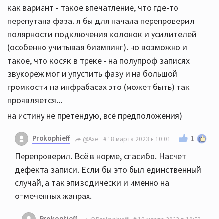
как вариант - такое впечатление, что где-то
перепутана фаза. я бы для начала перепроверил
полярности подключения колонок и усилителей
(особенно учитывая биампинг). но возможно и
такое, что косяк в треке - на полупроф записях
звукореж мог и упустить фазу и на большой
громкости на инфрабасах это (может быть) так
проявляется...
на истину не претендую, всё предположения)
Prokophieff
1
@Axe
18 марта 2023 в 10:01
Перепроверил. Всё в норме, спасибо. Насчет
дефекта записи. Если бы это был единственный
случай, а так эпизодически и именно на
отмеченных жанрах.
Prokophieff