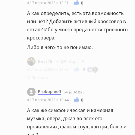
0
17 марта 2023 в 18:31
А как определить, есть эта возможность
или нет? Добавить активный кроссовер в
сетап? Ибо у моего преда нет встроенного
кроссовера.
Либо я чего-то не понимаю.
Boss75
@Prokophieff
-9
17 марта 2023 в 18:33
Ваш дорогой и высококачественный сетап
Prokophieff
@Boss75
не про это
0
17 марта 2023 в 18:44
Может вам стоит продать это все и просто
А как же симфоническая и камерная
купить мощного клубного оборудования ?
музыка, опера, джаз во всех его
И все будет 👌
проявлениях, фанк и соул, кантри, блюз и
т.д.?