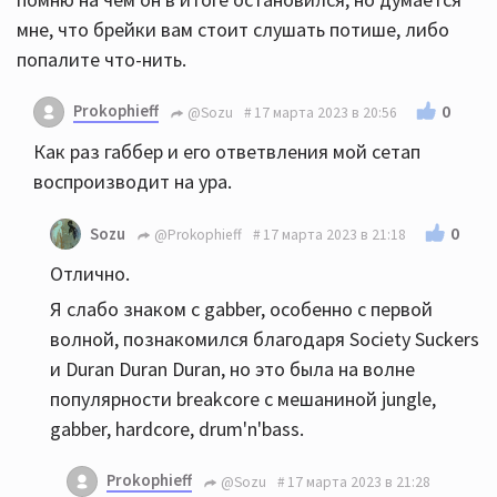
мне, что брейки вам стоит слушать потише, либо
попалите что-нить.
Prokophieff
0
@Sozu
17 марта 2023 в 20:56
Как раз габбер и его ответвления мой сетап
воспроизводит на ура.
0
Sozu
@Prokophieff
17 марта 2023 в 21:18
Отлично.
Я слабо знаком с gabber, особенно с первой
волной, познакомился благодаря Society Suckers
и Duran Duran Duran, но это была на волне
популярности breakcore с мешаниной jungle,
gabber, hardcore, drum'n'bass.
Prokophieff
@Sozu
17 марта 2023 в 21:28