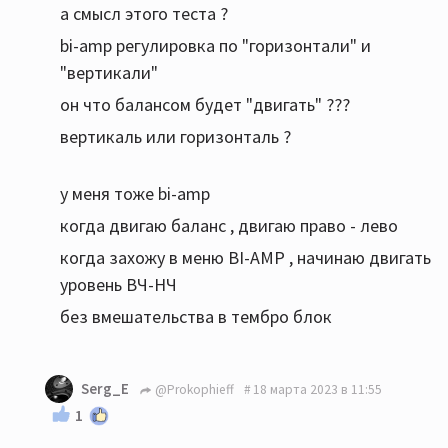
а смысл этого теста ?
bi-amp регулировка по "горизонтали" и
"вертикали"
он что балансом будет "двигать" ???
вертикаль или горизонталь ?
у меня тоже bi-amp
когда двигаю баланс , двигаю право - лево
когда захожу в меню BI-AMP , начинаю двигать
уровень ВЧ-НЧ
без вмешательства в тембро блок
Serg_E
@Prokophieff
18 марта 2023 в 11:55
1