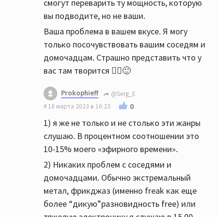
смогут переварить ту мощность, которую
вы подводите, но не ваши.
Ваша проблема в вашем вкусе. Я могу
только посочувствовать вашим соседям и
домочадцам. Страшно представить что у
вас там творится 🤦‍♂️🙂
Prokophieff
@Serg_E
0
18 марта 2023 в 16:23
1) я же не только и не столько эти жанры
слушаю. В процентном соотношении это
10-15% моего «эфирного времени».
2) Никаких проблем с соседями и
домочадцами. Обычно экстремальный
метал, фрикджаз (именно freak как еще
более “дикую”разновидность free) или
тяжелую электронику я слушаю в 15.00