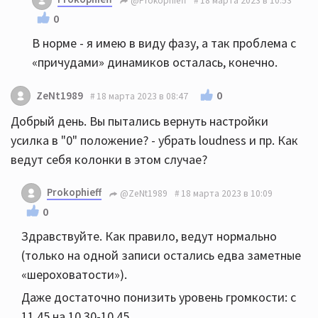
@Prokophieff
18 марта 2023 в 10:53
0
В норме - я имею в виду фазу, а так проблема с
«причудами» динамиков осталась, конечно.
0
ZeNt1989
18 марта 2023 в 08:47
Добрый день. Вы пытались вернуть настройки
усилка в "0" положение? - убрать loudness и пр. Как
ведут себя колонки в этом случае?
Prokophieff
@ZeNt1989
18 марта 2023 в 10:09
0
Здравствуйте. Как правило, ведут нормально
(только на одной записи остались едва заметные
«шероховатости»).
Даже достаточно понизить уровень громкости: с
11.45 на 10.30-10.45.