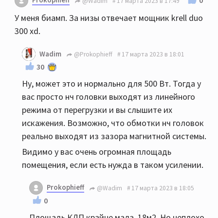
0
@Wadim
17 марта 2023 в 17:49
У меня биамп. За низы отвечает мощник krell duo
300 xd.
Wadim
@Prokophieff
17 марта 2023 в 18:01
30
Ну, может это и нормально для 500 Вт. Тогда у
вас просто нч головки выходят из линейного
режима от перегрузки и вы слышите их
искажения. Возможно, что обмотки нч головок
реально выходят из зазора магнитной системы.
Видимо у вас очень огромная площадь
помещения, если есть нужда в таком усилении.
Prokophieff
@Wadim
17 марта 2023 в 18:05
0
Площадь КДП крайне мала. 18м2. Но неплохо