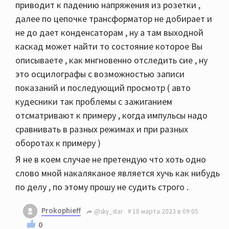
приводит к падению напряжения из розетки ,
далее по цепочке трансформатор не добирает и
не до дает конденсаторам , ну а там выходной
каскад может найти то состояние которое Вы
описываете , как мнгновенно отследить сие , ну
это осцилографы с возможностью записи
показаний и последующий просмотр ( авто
кудесники так проблемы с зажиганием
отсматривают к примеру , когда импульсы надо
сравнивать в разных режимах и при разных
оборотах к примеру )
Я не в коем случае не претендую что хоть одно
слово мной накаляканое является хучь как нибудь
по делу , по этому прошу не судить строго .
Prokophieff
@sky_star
18 марта 2023 в 09:05
0