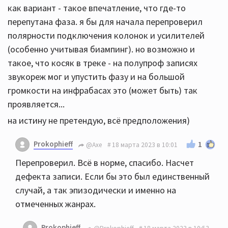
как вариант - такое впечатление, что где-то
перепутана фаза. я бы для начала перепроверил
полярности подключения колонок и усилителей
(особенно учитывая биампинг). но возможно и
такое, что косяк в треке - на полупроф записях
звукореж мог и упустить фазу и на большой
громкости на инфрабасах это (может быть) так
проявляется...
на истину не претендую, всё предположения)
Prokophieff
1
@Axe
18 марта 2023 в 10:01
Перепроверил. Всё в норме, спасибо. Насчет
дефекта записи. Если бы это был единственный
случай, а так эпизодически и именно на
отмеченных жанрах.
Prokophieff