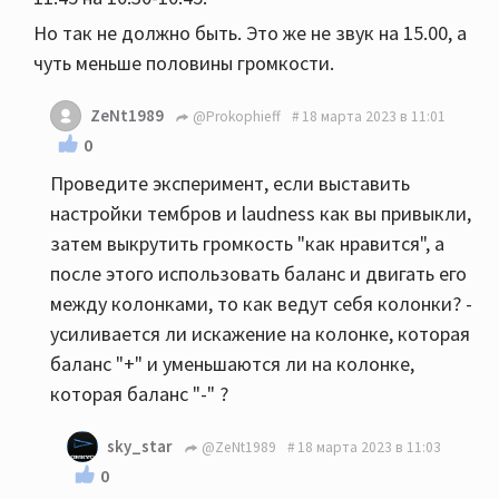
Но так не должно быть. Это же не звук на 15.00, а
чуть меньше половины громкости.
ZeNt1989
@Prokophieff
18 марта 2023 в 11:01
0
Проведите эксперимент, если выставить
настройки тембров и laudness как вы привыкли,
затем выкрутить громкость "как нравится", а
после этого использовать баланс и двигать его
между колонками, то как ведут себя колонки? -
усиливается ли искажение на колонке, которая
баланс "+" и уменьшаются ли на колонке,
которая баланс "-" ?
sky_star
@ZeNt1989
18 марта 2023 в 11:03
0