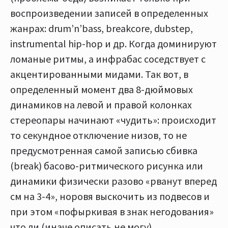
воспроизведении записей в определенных
жанрах: drum’n’bass, breakcore, dubstep,
instrumental hip-hop и др. Когда доминируют
ломаные ритмы, а инфрабас соседствует с
акцентированными мидами. Так вот, в
определенный момент два 8-дюймовых
динамиков на левой и правой колонках
стереопары начинают «чудить»: происходит
то секундное отключение низов, то не
предусмотренная самой записью сбивка
(break) басово-ритмического рисунка или
динамики физически разово «рванут вперед
см на 3-4», норовя выскочить из подвесов и
при этом «пофыркивая в знак негодования»
что ли (иначе описать не могу).