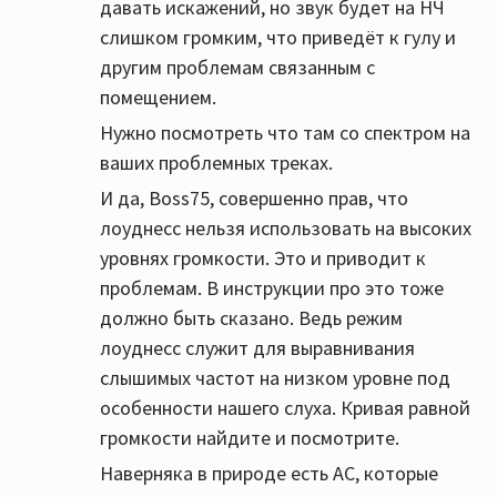
давать искажений, но звук будет на НЧ
громкость на номинальную мощность
слишком громким, что приведёт к гулу и
усилителя + loudness + выкручивать басы
другим проблемам связанным с
на темброблоке
помещением.
Нужно посмотреть что там со спектром на
И все будет 👌
ваших проблемных треках.
И да, Boss75, совершенно прав, что
Вы такой фанат долбежки - добавьте два
лоуднесс нельзя использовать на высоких
саба и будет вам счастье
уровнях громкости. Это и приводит к
Два
MJ Acoustics Reference 400 SR
проблемам. В инструкции про это тоже
Ну или хотя бы два
MJ Acoustics Reference
должно быть сказано. Ведь режим
200 SR
лоуднесс служит для выравнивания
слышимых частот на низком уровне под
Или :
особенности нашего слуха. Кривая равной
Два
REL T9i
громкости найдите и посмотрите.
Или хотя бы два
REL T5i
Наверняка в природе есть АС, которые