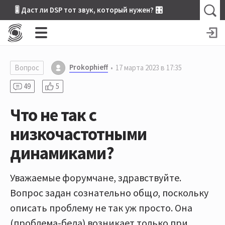
🎚 Даст ли DSP тот звук, который нужен? 🎛
Prokophieff
Вопрос
17 марта 2023 в 17:35
49
5
Что не так с
низкочастотными
динамиками?
Уважаемые форумчане, здравствуйте.
Вопрос задан сознательно общ
о
, поскольку
описать проблему не так уж просто. Она
(проблема-беда) возникает только при