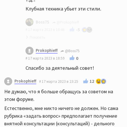
Клубная техника убьет эти стили.
Boss75
@Prokophieff
-5
17 марта 2023 в 18:46
Это да
Prokophieff
@Boss75
Короче, не насилуйте свою аппаратуру
0
17 марта 2023 в 18:59
Купите пару сабов REL, MJ или SVS,
Спасибо за деятельный совет!
подключите их по высокому уровню к
усилителю
Prokophieff
12
17 марта 2023 в 23:25
Не думаю, что я больше обращусь за советом на
этом форуме.
Естественно, мне никто ничего не должен. Но сама
рубрика «задать вопрос» предполагает получение
внятной консультации (консультаций) - дельного