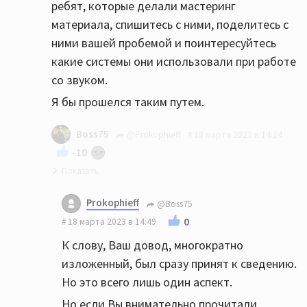
ребят, которые делали мастеринг
материала, спишитесь с ними, поделитесь с
ними вашей пробемой и поинтересуйтесь
какие системы они использовали при работе
со звуком.
Я бы прошелся таким путем.
Boss75
@Prokophieff
18 марта 2023 в 14:14
-10
Как вы не поймёте - никакого перегруза на
Prokophieff
@Boss75
НЧ бы у вас НЕ БЫЛО, если бы вы не
0
18 марта 2023 в 14:49
занимались такой ерундой как
К слову, Ваш довод, многократно
одновременное выкручивания громкости на
изложенный, был сразу принят к сведению.
номинальную мощность усилителя +
Но это всего лишь один аспект.
loudness + выкручивания басов на
темброблоке 🤦🤷
Но если Вы внимательно прочитали