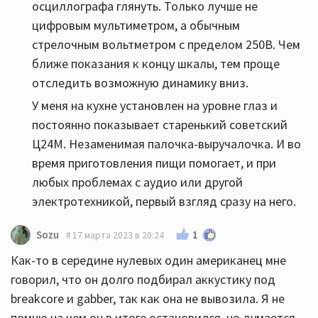
осциллографа глянуть. Только лучше не
цифровым мультиметром, а обычным
стрелочным вольтметром с пределом 250В. Чем
ближе показания к концу шкалы, тем проще
отследить возможную динамику вниз.
У меня на кухне установлен на уровне глаз и
постоянно показывает старенький советский
Ц24М. Незаменимая палочка-выручалочка. И во
время приготовления пищи помогает, и при
любых проблемах с аудио или другой
электротехникой, первый взгляд сразу на него.
1
Sozu
17 марта 2023 в 20:24
Как-то в середине нулевых один американец мне
говорил, что он долго подбирал аккустику под
breakcore и gabber, так как она не вывозила. Я не
помню на чем он в итоге остановился, но думается