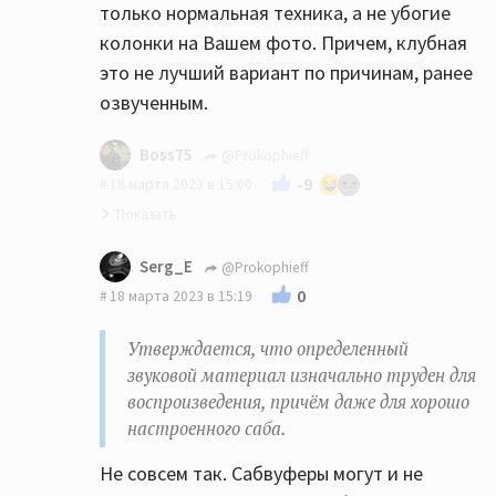
только нормальная техника, а не убогие
колонки на Вашем фото. Причем, клубная
это не лучший вариант по причинам, ранее
озвученным.
Boss75
@Prokophieff
-9
18 марта 2023 в 15:00
осуществимо ли скорректировать
Serg_E
@Prokophieff
действующий сетап таким образом,
0
18 марта 2023 в 15:19
чтобы я мог слушать на желаемом уровне
громкости эти треки без подобных
Утверждается, что определенный
искажений?
звуковой материал изначально труден для
воспроизведения, причём даже для хорошо
Да
настроенного саба.
Вот :
Не совсем так. Сабвуферы могут и не
Перестать одновременно
выкручивать