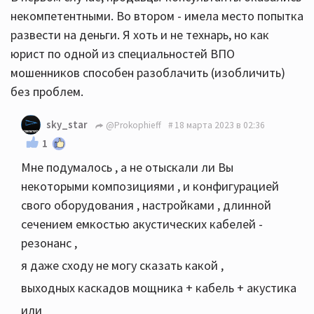
некомпетентными. Во втором - имела место попытка
развести на деньги. Я хоть и не технарь, но как
юрист по одной из специальностей ВПО
мошенников способен разоблачить (изобличить)
без проблем.
sky_star
@Prokophieff
18 марта 2023 в 02:36
1
Мне подумалось , а не отыскали ли Вы
некоторыми композициями , и конфигурацией
свого оборудования , настройками , длинной
сечением емкостью акустических кабелей -
резонанс ,
я даже сходу не могу сказать какой ,
выходных каскадов мощника + кабель + акустика
или