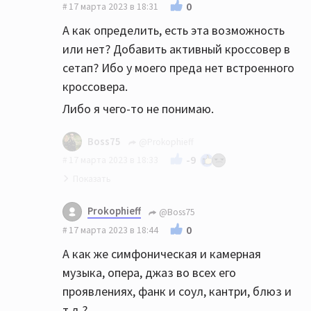
0
17 марта 2023 в 18:31
А как определить, есть эта возможность
или нет? Добавить активный кроссовер в
сетап? Ибо у моего преда нет встроенного
кроссовера.
Либо я чего-то не понимаю.
Boss75
@Prokophieff
-9
17 марта 2023 в 18:33
Ваш дорогой и высококачественный сетап
Prokophieff
@Boss75
не про это
0
17 марта 2023 в 18:44
Может вам стоит продать это все и просто
А как же симфоническая и камерная
купить мощного клубного оборудования ?
музыка, опера, джаз во всех его
И все будет 👌
проявлениях, фанк и соул, кантри, блюз и
т.д.?