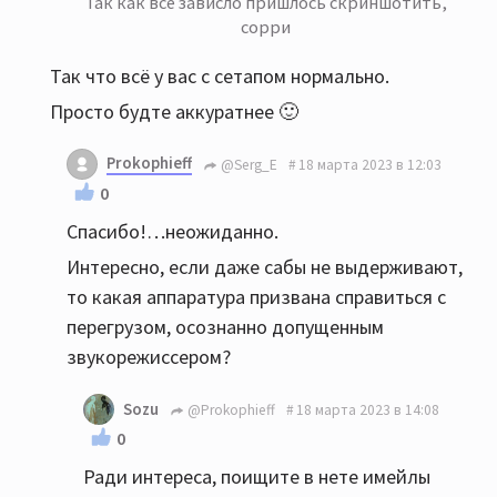
Так как всё зависло пришлось скриншотить,
сорри
Так что всё у вас с сетапом нормально.
Просто будте аккуратнее 🙂
Prokophieff
@Serg_E
18 марта 2023 в 12:03
0
Спасибо!…неожиданно.
Интересно, если даже сабы не выдерживают,
то какая аппаратура призвана справиться с
перегрузом, осознанно допущенным
звукорежиссером?
Sozu
@Prokophieff
18 марта 2023 в 14:08
0
Ради интереса, поищите в нете имейлы