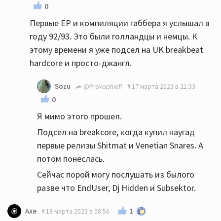
0
Первые EP и компиляции габбера я услышал в
году 92/93. Это были голландцы и немцы. К
этому времени я уже подсел на UK breakbeat
hardcore и просто-джангл.
Sozu
@Prokophieff
17 марта 2023 в 21:33
0
Я мимо этого прошел.
Подсел на breakcore, когда купил наугад
первые релизы Shitmat и Venetian Snares. А
потом понеслась.
Сейчас порой могу послушать из былого
разве что EndUser, Dj Hidden и Subsektor.
1
Axe
18 марта 2023 в 08:56