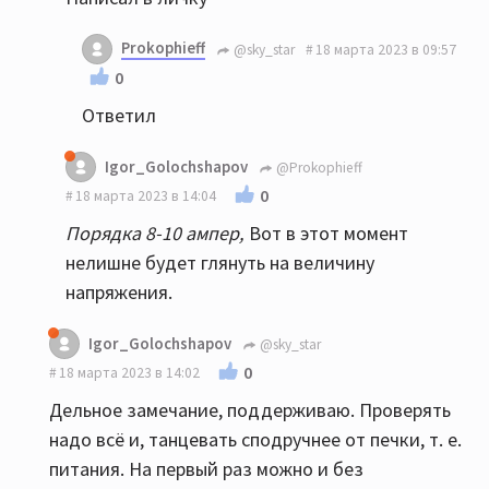
Prokophieff
@sky_star
18 марта 2023 в 09:57
0
Ответил
Igor_Golochshapov
@Prokophieff
0
18 марта 2023 в 14:04
Порядка 8-10 ампер,
Вот в этот момент
нелишне будет глянуть на величину
напряжения.
Igor_Golochshapov
@sky_star
0
18 марта 2023 в 14:02
Дельное замечание, поддерживаю. Проверять
надо всё и, танцевать сподручнее от печки, т. е.
питания. На первый раз можно и без