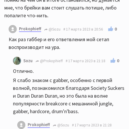
мне, что брейки вам стоит слушать потише, либо
попалите что-нить.
Prokophieff
0
@Sozu
17 марта 2023 в 20:56
Как раз габбер и его ответвления мой сетап
воспроизводит на ура.
0
Sozu
@Prokophieff
17 марта 2023 в 21:18
Отлично.
Я слабо знаком с gabber, особенно с первой
волной, познакомился благодаря Society Suckers
и Duran Duran Duran, но это была на волне
популярности breakcore с мешаниной jungle,
gabber, hardcore, drum'n'bass.
Prokophieff
@Sozu
17 марта 2023 в 21:28