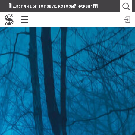
🎚 Даст ли DSP тот звук, который нужен? 🎛