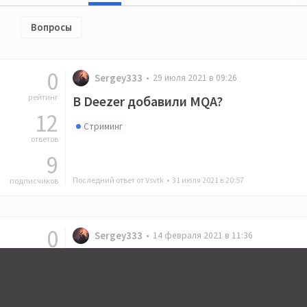
Вопросы
0
Sergey333
29 июля 2021 в 09:26
рейтинг
В Deezer добавили MQA?
12
Стриминг
ответов
9
Последний ответ от Vsvtk •
31 июля 2021 в 20:57
подписчиков
0
Sergey333
14 февраля 2021 в 11:36
рейтинг
Помогите определиться с выбором
52
усилителя под еще не купленные
полочники (до 100 т.р.)
ответа