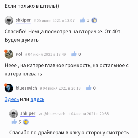
Если только в штиль))
shkiper
1
05 июня 2021 в 13:07
Спасибо! Немца посмотрел на вторичке. От 40т.
Будем думать
0
Pol
04 июня 2021 в 18:49
Неее , на катере главное громкость, на остальное с
катера плевать
0
bluesevich
04 июня 2021 в 20:19
Здесь
или
здесь
shkiper
@bluesevich
04 июня 2021 в 20:55
5
Спасибо по драйверам в какую сторону смотреть