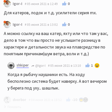
0
Igor-I
05 июня 2021 в 12:49
Для катеров, лодок и т.д. усилители серия mx.
0
Igor-I
05 июня 2021 в 13:02
А можно ссылку на ваш катер, яхту или что там у вас,
дело в том что вы просто не услышите разницу в
характере и детальности звука на плавсредстве по
понятным причинам(шум ветра, волн и т.д.)
shkiper
1
@Igor-I
05 июня 2021 в 13:10
Когда я рыбачу наушники есть. На ходу
бесполезно система будет наверху. А вот вечером
у берега под уху.. шашлык.
-10
dvorbor
04 июня 2021 в 18:52