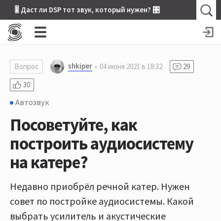
🎚 Даст ли DSP тот звук, который нужен? 🎛
shkiper
Вопрос
04 июня 2021 в 18:32
29
30
Автозвук
Посоветуйте, как
построить аудиосистему
на катере?
Недавно приобрёл речной катер. Нужен
совет по постройке аудиосистемы. Какой
выбрать усилитель и акустические