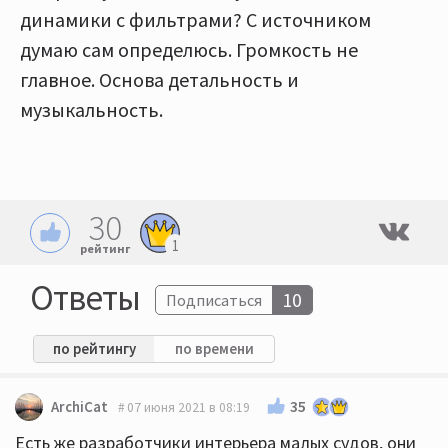
динамики с фильтрами? С источником
думаю сам определюсь. Громкость не
главное. Основа детальность и
музыкальность.
30
1
рейтинг
Ответы
10
Подписаться
по рейтингу
по времени
35
ArchiCat
07 июня 2021 в 08:19
Есть же разработчики интерьера малых судов, они