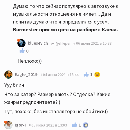
Думаю то что сейчас популярно в автозвуке к
музыкальности отношееия не имеет... Да и
почитав думаю что я определился с усем.
Burmester присмотрел на разборе с Каена.
bluesevich
@shkiper
06 июня 2021 в 15:38
0
Неплохо:))
1
Eagle_2019
04 июня 2021 в 18:44
Ууу блин!
Что за катер? Размер каюты? Отделка? Какие
жанры предпочитаете? )
Тут, похоже, без инсталлятора не обойтись))
1
Igor-I
05 июня 2021 в 13:03