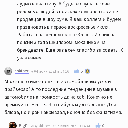
аудио в квартиру. А будете слушать советы
реальных людей в поисках компонентов а не
продавцов в шоу руме. Я ваш коллега и будем
праздновать в первое воскресенье июля.
Работаю на речном флоте 35 лет. Из них на
пенсии 3 года шкипером- механиком на
брандвахте. Еще раз всем спасибо за советы. С
уважением.
shkiper
5
04 июня 2021 в 19:16
Может кто имеет опыт в автомобильных усях и
драйверах? А то последние тенденции в музыке в
автомобиле на громкость да на саб. Конечно не
премиум сегменте.. Что нибудь музыкальное. Для
блюза, но и рок накрываал, конечно без фанатизма.
0
BigD
@shkiper
05 июня 2021 в 14:41