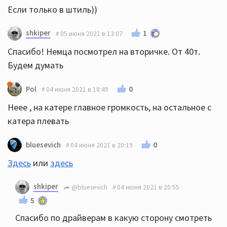
Если только в штиль))
shkiper
1
05 июня 2021 в 13:07
Спасибо! Немца посмотрел на вторичке. От 40т.
Будем думать
0
Pol
04 июня 2021 в 18:49
Неее , на катере главное громкость, на остальное с
катера плевать
0
bluesevich
04 июня 2021 в 20:19
Здесь
или
здесь
shkiper
@bluesevich
04 июня 2021 в 20:55
5
Спасибо по драйверам в какую сторону смотреть