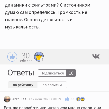
динамики с фильтрами? С источником
думаю сам определюсь. Громкость не
главное. Основа детальность и
музыкальность.
30
1
рейтинг
Ответы
10
Подписаться
по рейтингу
по времени
35
ArchiCat
07 июня 2021 в 08:19
Есть же разработчики интерьера малых судов, они