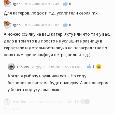
0
Igor-I
05 июня 2021 в 12:49
Для катеров, лодок и т.д. усилители серия mx.
0
Igor-I
05 июня 2021 в 13:02
А можно ссылку на ваш катер, яхту или что там у вас,
дело в том что вы просто не услышите разницу в
характере и детальности звука на плавсредстве по
понятным причинам(шум ветра, волн и т.д.)
shkiper
1
@Igor-I
05 июня 2021 в 13:10
Когда я рыбачу наушники есть. На ходу
бесполезно система будет наверху. А вот вечером
у берега под уху.. шашлык.
-10
dvorbor
04 июня 2021 в 18:52