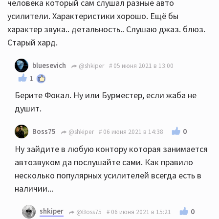
человека который сам слушал разные авто
усилители. Характеристики хорошо. Ещё бы
характер звука.. детальность.. Слушаю джаз. блюз.
Старый хард.
bluesevich
@shkiper
05 июня 2021 в 13:00
1
Берите Фокал. Ну или Бурместер, если жаба не
душит.
0
Boss75
@shkiper
06 июня 2021 в 14:38
Ну зайдите в любую контору которая занимается
автозвуком да послушайте сами. Как правило
несколько популярных усилителей всегда есть в
наличии...
shkiper
0
@Boss75
06 июня 2021 в 15:21