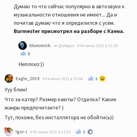
Думаю то что сейчас популярно в автозвуке к
музыкальности отношееия не имеет... Да и
почитав думаю что я определился с усем.
Burmester присмотрел на разборе с Каена.
bluesevich
@shkiper
06 июня 2021 в 15:38
0
Неплохо:))
1
Eagle_2019
04 июня 2021 в 18:44
Ууу блин!
Что за катер? Размер каюты? Отделка? Какие
жанры предпочитаете? )
Тут, похоже, без инсталлятора не обойтись))
1
Igor-I
05 июня 2021 в 13:03