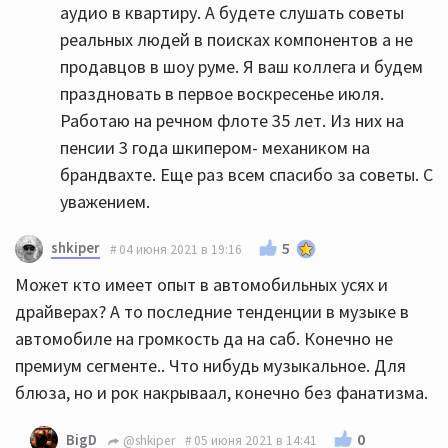
аудио в квартиру. А будете слушать советы
реальных людей в поисках компонентов а не
продавцов в шоу руме. Я ваш коллега и будем
праздновать в первое воскресенье июля.
Работаю на речном флоте 35 лет. Из них на
пенсии 3 года шкипером- механиком на
брандвахте. Еще раз всем спасибо за советы. С
уважением.
shkiper
5
04 июня 2021 в 19:16
Может кто имеет опыт в автомобильных усях и
драйверах? А то последние тенденции в музыке в
автомобиле на громкость да на саб. Конечно не
премиум сегменте.. Что нибудь музыкальное. Для
блюза, но и рок накрываал, конечно без фанатизма.
0
BigD
@shkiper
05 июня 2021 в 14:41