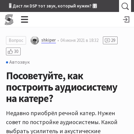
🎚 Даст ли DSP тот звук, который нужен? 🎛
shkiper
Вопрос
04 июня 2021 в 18:32
29
30
Автозвук
Посоветуйте, как
построить аудиосистему
на катере?
Недавно приобрёл речной катер. Нужен
совет по постройке аудиосистемы. Какой
выбрать усилитель и акустические