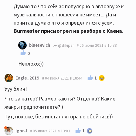
Думаю то что сейчас популярно в автозвуке к
музыкальности отношееия не имеет... Да и
почитав думаю что я определился с усем.
Burmester присмотрел на разборе с Каена.
bluesevich
@shkiper
06 июня 2021 в 15:38
0
Неплохо:))
1
Eagle_2019
04 июня 2021 в 18:44
Ууу блин!
Что за катер? Размер каюты? Отделка? Какие
жанры предпочитаете? )
Тут, похоже, без инсталлятора не обойтись))
1
Igor-I
05 июня 2021 в 13:03