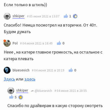
Если только в штиль))
shkiper
1
05 июня 2021 в 13:07
Спасибо! Немца посмотрел на вторичке. От 40т.
Будем думать
0
Pol
04 июня 2021 в 18:49
Неее , на катере главное громкость, на остальное с
катера плевать
0
bluesevich
04 июня 2021 в 20:19
Здесь
или
здесь
shkiper
@bluesevich
04 июня 2021 в 20:55
5
Спасибо по драйверам в какую сторону смотреть