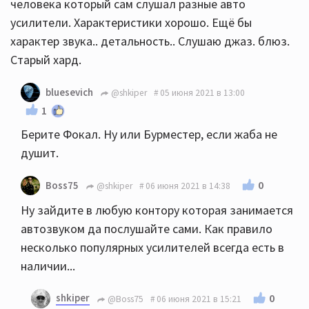
человека который сам слушал разные авто
усилители. Характеристики хорошо. Ещё бы
характер звука.. детальность.. Слушаю джаз. блюз.
Старый хард.
bluesevich
@shkiper
05 июня 2021 в 13:00
1
Берите Фокал. Ну или Бурместер, если жаба не
душит.
0
Boss75
@shkiper
06 июня 2021 в 14:38
Ну зайдите в любую контору которая занимается
автозвуком да послушайте сами. Как правило
несколько популярных усилителей всегда есть в
наличии...
shkiper
0
@Boss75
06 июня 2021 в 15:21