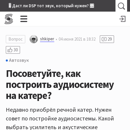
🎚 Даст ли DSP тот звук, который нужен? 🎛
shkiper
Вопрос
04 июня 2021 в 18:32
29
30
Автозвук
Посоветуйте, как
построить аудиосистему
на катере?
Недавно приобрёл речной катер. Нужен
совет по постройке аудиосистемы. Какой
выбрать усилитель и акустические