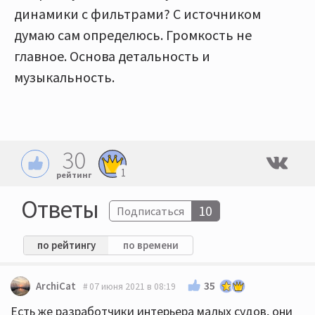
динамики с фильтрами? С источником
думаю сам определюсь. Громкость не
главное. Основа детальность и
музыкальность.
30
1
рейтинг
Ответы
10
Подписаться
по рейтингу
по времени
35
ArchiCat
07 июня 2021 в 08:19
Есть же разработчики интерьера малых судов, они