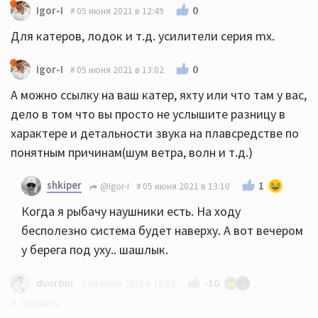
0
Igor-I
05 июня 2021 в 12:49
Для катеров, лодок и т.д. усилители серия mx.
0
Igor-I
05 июня 2021 в 13:02
А можно ссылку на ваш катер, яхту или что там у вас,
дело в том что вы просто не услышите разницу в
характере и детальности звука на плавсредстве по
понятным причинам(шум ветра, волн и т.д.)
shkiper
1
@Igor-I
05 июня 2021 в 13:10
Когда я рыбачу наушники есть. На ходу
бесполезно система будет наверху. А вот вечером
у берега под уху.. шашлык.
-10
dvorbor
04 июня 2021 в 18:52