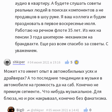
аудио в квартиру. А будете слушать советы
реальных людей в поисках компонентов а не
продавцов в шоу руме. Я ваш коллега и будем
праздновать в первое воскресенье июля.
Работаю на речном флоте 35 лет. Из них на
пенсии 3 года шкипером- механиком на
брандвахте. Еще раз всем спасибо за советы. С
уважением.
shkiper
5
04 июня 2021 в 19:16
Может кто имеет опыт в автомобильных усях и
драйверах? А то последние тенденции в музыке в
автомобиле на громкость да на саб. Конечно не
премиум сегменте.. Что нибудь музыкальное. Для
блюза, но и рок накрываал, конечно без фанатизма.
0
BigD
@shkiper
05 июня 2021 в 14:41