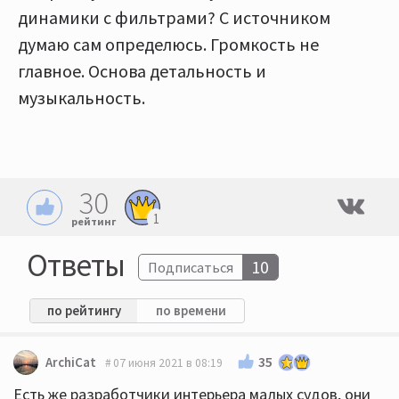
динамики с фильтрами? С источником
думаю сам определюсь. Громкость не
главное. Основа детальность и
музыкальность.
30
1
рейтинг
Ответы
10
Подписаться
по рейтингу
по времени
35
ArchiCat
07 июня 2021 в 08:19
Есть же разработчики интерьера малых судов, они