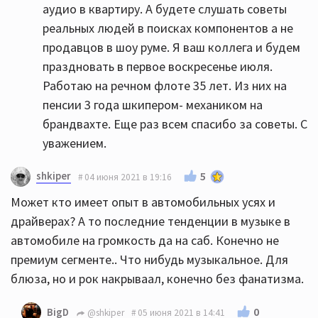
аудио в квартиру. А будете слушать советы
реальных людей в поисках компонентов а не
продавцов в шоу руме. Я ваш коллега и будем
праздновать в первое воскресенье июля.
Работаю на речном флоте 35 лет. Из них на
пенсии 3 года шкипером- механиком на
брандвахте. Еще раз всем спасибо за советы. С
уважением.
shkiper
5
04 июня 2021 в 19:16
Может кто имеет опыт в автомобильных усях и
драйверах? А то последние тенденции в музыке в
автомобиле на громкость да на саб. Конечно не
премиум сегменте.. Что нибудь музыкальное. Для
блюза, но и рок накрываал, конечно без фанатизма.
0
BigD
@shkiper
05 июня 2021 в 14:41