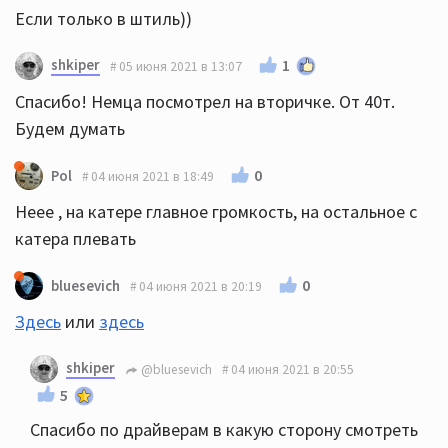
Если только в штиль))
shkiper
1
05 июня 2021 в 13:07
Спасибо! Немца посмотрел на вторичке. От 40т.
Будем думать
0
Pol
04 июня 2021 в 18:49
Неее , на катере главное громкость, на остальное с
катера плевать
0
bluesevich
04 июня 2021 в 20:19
Здесь
или
здесь
shkiper
@bluesevich
04 июня 2021 в 20:55
5
Спасибо по драйверам в какую сторону смотреть