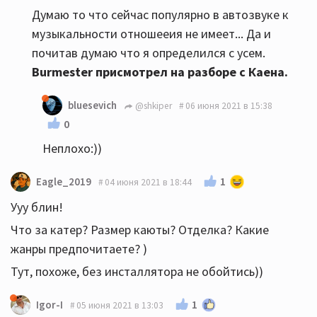
Думаю то что сейчас популярно в автозвуке к
музыкальности отношееия не имеет... Да и
почитав думаю что я определился с усем.
Burmester присмотрел на разборе с Каена.
bluesevich
@shkiper
06 июня 2021 в 15:38
0
Неплохо:))
1
Eagle_2019
04 июня 2021 в 18:44
Ууу блин!
Что за катер? Размер каюты? Отделка? Какие
жанры предпочитаете? )
Тут, похоже, без инсталлятора не обойтись))
1
Igor-I
05 июня 2021 в 13:03