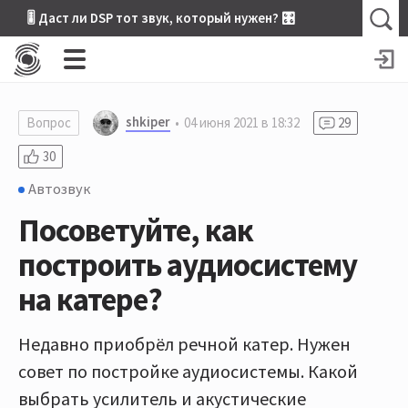
🎚 Даст ли DSP тот звук, который нужен? 🎛
shkiper
Вопрос
04 июня 2021 в 18:32
29
30
Автозвук
Посоветуйте, как
построить аудиосистему
на катере?
Недавно приобрёл речной катер. Нужен
совет по постройке аудиосистемы. Какой
выбрать усилитель и акустические