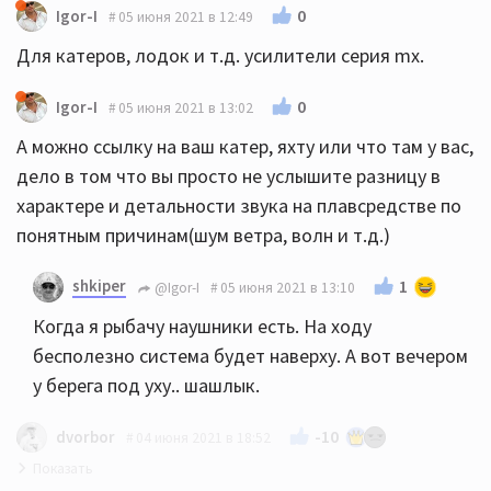
0
Igor-I
05 июня 2021 в 12:49
Для катеров, лодок и т.д. усилители серия mx.
0
Igor-I
05 июня 2021 в 13:02
А можно ссылку на ваш катер, яхту или что там у вас,
дело в том что вы просто не услышите разницу в
характере и детальности звука на плавсредстве по
понятным причинам(шум ветра, волн и т.д.)
shkiper
1
@Igor-I
05 июня 2021 в 13:10
Когда я рыбачу наушники есть. На ходу
бесполезно система будет наверху. А вот вечером
у берега под уху.. шашлык.
-10
dvorbor
04 июня 2021 в 18:52