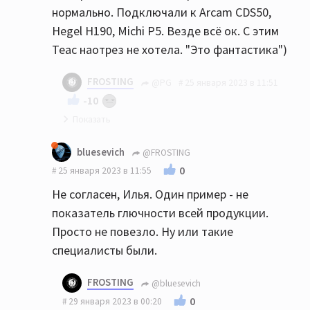
нормально. Подключали к Arcam CDS50,
дисков и это на новом демо аппарате ценой
Hegel H190, Michi P5. Везде всё ок. С этим
более 200 тыс. руб.
Teac наотрез не хотела. "Это фантастика")
FROSTING
@PG
25 января 2023 в 11:51
-10
Да, странное дело
bluesevich
@FROSTING
0
25 января 2023 в 11:55
Не согласен, Илья. Один пример - не
показатель глючности всей продукции.
Просто не повезло. Ну или такие
специалисты были.
FROSTING
@bluesevich
0
29 января 2023 в 00:20