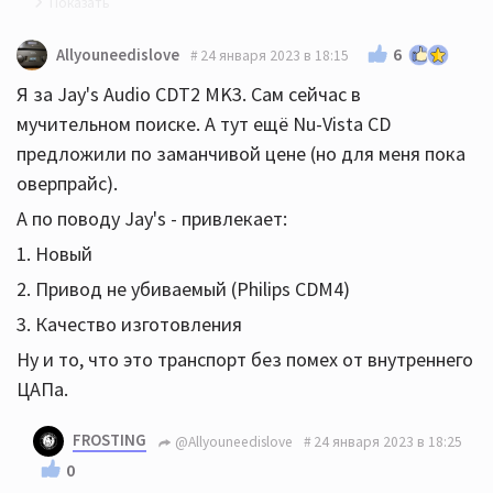
51xr ый новый один есть за вменяемые деньги, но
6
Allyouneedislove
24 января 2023 в 18:15
отзывы по ним больно уж противоречивые
Я за Jay's Audio CDT2 MK3. Сам сейчас в
мучительном поиске. А тут ещё Nu-Vista CD
предложили по заманчивой цене (но для меня пока
оверпрайс).
А по поводу Jay's - привлекает:
1. Новый
2. Привод не убиваемый (Philips CDM4)
3. Качество изготовления
Ну и то, что это транспорт без помех от внутреннего
ЦАПа.
FROSTING
@Allyouneedislove
24 января 2023 в 18:25
0