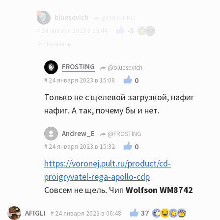
bluesevich
@FROSTING
-5
24 января 2023 в 13:44
Вот даже странно... В какой-то статье об
FROSTING
@bluesevich
ЕСМ было упомянуто, что у них как раз
0
24 января 2023 в 15:08
используются аппараты Примаре для
Только не с щелевой загрузкой, нафиг
отслушивания результата.
нафиг. А так, почему бы и нет.
Andrew_E
@FROSTING
0
24 января 2023 в 15:32
https://voronej.pult.ru/product/cd-
proigryvatel-rega-apollo-cdp
Совсем не щель. Чип
Wolfson WM8742
37
AFIGLI
24 января 2023 в 06:48