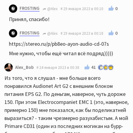
FROSTING
0
@Alex
29 января 2023 в 00:10
Принял, спасибо!
FROSTING
0
@Alex
29 января 2023 в 00:18
https://stereo.ru/p/pb8eo-ayon-audio-cd-07s
Мне нужно, чтобы ещё читал всё подряд)))))
41
Alex_Bob
24 января 2023 в 00:38
Из того, что я слушал - мне больше всего
понравился Audionet Art G2 с внешним блоком
питания EPS G2. По деньгам, наверное, чуть дороже
150. При этом Electrocompaniet EMC 1 (это, наверное,
примерно 150) мне показался, как бы поделикатней
выразиться? - таким чрезмерно разухабистым. А мой
Primare CD31 (один из последних могикан на бурр-