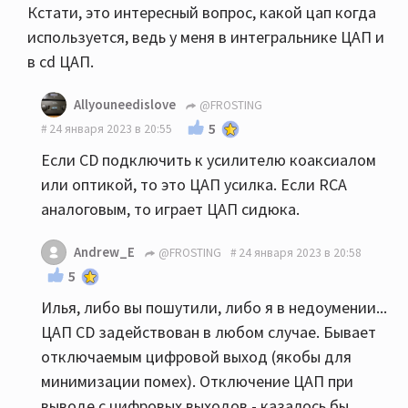
Кстати, это интересный вопрос, какой цап когда
используется, ведь у меня в интегральнике ЦАП и
в cd ЦАП.
Allyouneedislove
@FROSTING
5
24 января 2023 в 20:55
Если CD подключить к усилителю коаксиалом
или оптикой, то это ЦАП усилка. Если RCA
аналоговым, то играет ЦАП сидюка.
Andrew_E
@FROSTING
24 января 2023 в 20:58
5
Илья, либо вы пошутили, либо я в недоумении...
ЦАП CD задействован в любом случае. Бывает
отключаемым цифровой выход (якобы для
минимизации помех). Отключение ЦАП при
выводе с цифровых выходов - казалось бы,