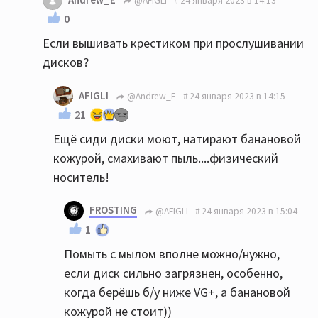
@AFIGLI
24 января 2023 в 14:13
0
Если вышивать крестиком при прослушивании
дисков?
AFIGLI
@Andrew_E
24 января 2023 в 14:15
21
Ещё сиди диски моют, натирают банановой
кожурой, смахивают пыль....физический
носитель!
FROSTING
@AFIGLI
24 января 2023 в 15:04
1
Помыть с мылом вполне можно/нужно,
если диск сильно загрязнен, особенно,
когда берёшь б/у ниже VG+, а банановой
кожурой не стоит))