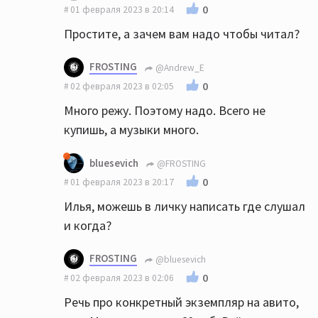
0
01 февраля 2023 в 20:14
Простите, а зачем вам надо чтобы читал?
FROSTING
@Andrew_E
0
02 февраля 2023 в 02:05
Много режу. Поэтому надо. Всего не
купишь, а музыки много.
bluesevich
@FROSTING
0
01 февраля 2023 в 20:17
Илья, можешь в личку написать где слушал
и когда?
FROSTING
@bluesevich
0
02 февраля 2023 в 02:06
Речь про конкретный экземпляр на авито,