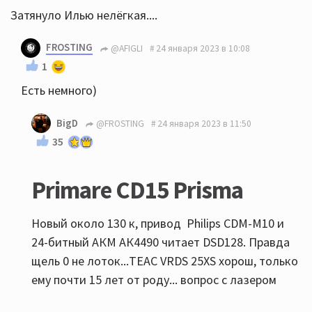
Затянуло Илью нелёгкая....
FROSTING
@AFIGLI
24 января 2023 в 10:08
1
Есть немного)
BigD
@FROSTING
24 января 2023 в 11:50
35
Primare CD15 Prisma
Новый около 130 к, привод Philips CDM-M10 и
24-битный АКМ АК4490 читает DSD128. Правда
щель 0 не лоток...TEAC VRDS 25XS хорош, только
ему почти 15 лет от роду... вопрос с лазером