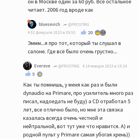
он в Москве один за 60 руб. Всё остальное
читает. 2006 год вроде как
bluesevich
@FROSTING
20
02 февраля 2023 в 09:55
Эммм...я про тот, который ты слушал в
салоне. Где всё было очень грустно...
Evereve
@FROSTING
24 января 2023 в 10:24
5
Как ты помнишь, у меня как раз и были
dynaudio на Primare, про усилитель много раз
писал, надоедать не буду) а CD отработал 5
лет, все отлично было, но мне эта связка
казалась всегда очень честной и
нейтральной, вот тут уже что нравится. А) и
родной пульт у Primare самая убогая хрень))