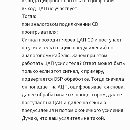
вывода цифрового потока на цифровой
по цифре) попадает на ЦАП усилителя и с
выход ЦАП не участвует.
вероятностью 100% также обрабатывается
Тогда:
ЦАПом самого плеера ибо это не транспорт, а
при аналоговом подключении CD
плеер.
проигрывателя:
Чисто практически разница между аналогом и
Сигнал проходит через ЦАП CD и поступает
toslink есть и её слышно на моей аппаратуре.
на усилитель (секцию предусиления) по
аналоговому кабелю. Зачем при этом
работать ЦАП усилителя? Ответ может быть
только если этот сигнал, к примеру,
подвергается DSP обработке. Тогда сначала
он попадает на АЦП, оцифровывается снова,
далее обрабатывается процессором, далее
поступает на ЦАП и далее на секцию
предусиления и потом оконечного усиления.
Думаю, что ваш усилитель не такой.