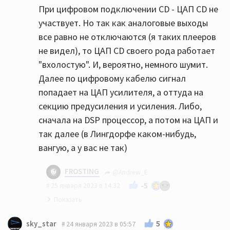
При цифровом подключении CD - ЦАП CD не
участвует. Но так как аналоговые выходы
все равно не отключаются (я таких плееров
не видел), то ЦАП CD своего рода работает
"вхолостую". И, вероятно, немного шумит.
Далее по цифровому кабелю сигнал
попадает на ЦАП усилителя, а оттуда на
секцию предусиления и усиления. Либо,
сначала на DSP процессор, а потом на ЦАП и
так далее (в Лингдорфе каком-нибудь,
вангую, а у вас не так)
FROSTING
@Andrew_E
-5
25 января 2023 в 14:32
Предельно понятно! Отлично 👍🏻
5
sky_star
24 января 2023 в 05:57