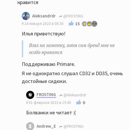
нравится
Aleksandrdr
@FROSTING
15
24 января 2023 в 08:30
Илья приветствую!
Взял на заметку, хотя сам бренд мне не
особо нравится
Поддерживаю Primare.
Я не однократно слушал CD32 и DD35, очень
достойные сидюки.
FROSTING
@Aleksandrdr
0
01 февраля 2023 в 19:45
Болванки не читает :(
Andrew_E
@FROSTING