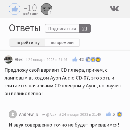
-10
1
рейтинг
Ответы
21
Подписаться
по рейтингу
по времени
42
Alex
24 января 2023 в 21:46
Предложу свой вариант CD плеера, причем, с
ламповым выходом Ayon Audio CD-07, это хоть и
считается начальным CD плеером у Ayon, но звучит
он великолепно!
5
Andrew_E
@Alex
24 января 2023 в 21:49
И звук совершенно точно не будет приевшимся!