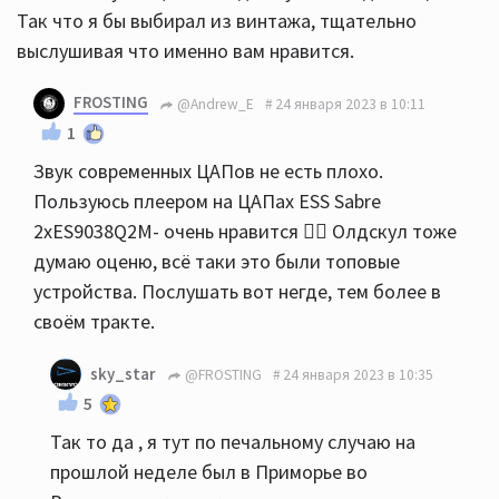
Так что я бы выбирал из винтажа, тщательно
выслушивая что именно вам нравится.
FROSTING
@Andrew_E
24 января 2023 в 10:11
1
Звук современных ЦАПов не есть плохо.
Пользуюсь плеером на ЦАПах ESS Sabre
2хES9038Q2M- очень нравится 👍🏻 Олдскул тоже
думаю оценю, всё таки это были топовые
устройства. Послушать вот негде, тем более в
своём тракте.
sky_star
@FROSTING
24 января 2023 в 10:35
5
Так то да , я тут по печальному случаю на
прошлой неделе был в Приморье во