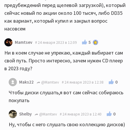
предубеждений перед щелевой загрузкой), который
сейчас новый по акции около 100 тысяч, либо DD35
как вариант, который купил и закрыл вопрос
насовсем
5
Mamtsev
24 января 2023 в 12:09
Ни в коем случае не упрекаю, каждый выбирает сам
свой путь. Просто интересно, зачем нужен CD плеер
в 2023 году?
0
Maks22
@Mamtsev
24 января 2023 в 12:38
Чтобы диски слушать,я вот сам сейчас собираюсь
покупать
0
Shelby
@Mamtsev
24 января 2023 в 12:40
Ну, чтобы с него слушать свою коллекцию дисков)