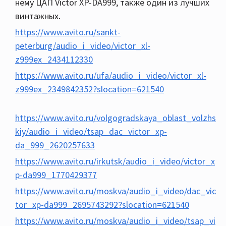
нему ЦАП Victor XP-DA999, также один из лучших
винтажных.
https://www.avito.ru/sankt-
peterburg/audio_i_video/victor_xl-
z999ex_2434112330
https://www.avito.ru/ufa/audio_i_video/victor_xl-
z999ex_2349842352?slocation=621540
https://www.avito.ru/volgogradskaya_oblast_volzhs
kiy/audio_i_video/tsap_dac_victor_xp-
da_999_2620257633
https://www.avito.ru/irkutsk/audio_i_video/victor_x
p-da999_1770429377
https://www.avito.ru/moskva/audio_i_video/dac_vic
tor_xp-da999_2695743292?slocation=621540
https://www.avito.ru/moskva/audio_i_video/tsap_vi