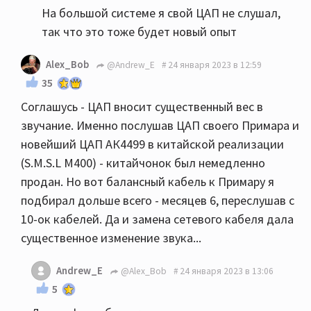
На большой системе я свой ЦАП не слушал,
так что это тоже будет новый опыт
Alex_Bob
@Andrew_E
24 января 2023 в 12:59
35
Соглашусь - ЦАП вносит существенный вес в
звучание. Именно послушав ЦАП своего Примара и
новейший ЦАП АК4499 в китайской реализации
(S.M.S.L M400) - китайчонок был немедленно
продан. Но вот балансный кабель к Примару я
подбирал дольше всего - месяцев 6, переслушав с
10-ок кабелей. Да и замена сетевого кабеля дала
существенное изменение звука...
Andrew_E
@Alex_Bob
24 января 2023 в 13:06
5