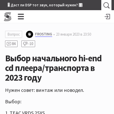
🎚 Даст ли DSP тот звук, который нужен? 🎛
FROSTING
Вопрос
23 января 2023 в 23:50
84
-10
Выбор начального hi-end
cd плеера/транспорта в
2023 году
Нужен совет: винтаж или новодел.
Выбор:
1. TEAC VRDS 25XS