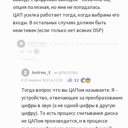
опция полезная, но мне не попадалась.
ЦАП усилка работает тогда, когда выбраны его
входы. В остальных случаях должен быть
неактивен (если только нет всяких DSP)
FROSTING
@Andrew_E
25 января 2023 в 11:43
-10
ЦАП усилителя получается тогда всегда
Andrew_E
@FROSTING
работает и ЦАП CD тоже. Что оказывает
32
25 января 2023 в 12:08
конечное влияние на звук? Вообще не шутил,
Тогда вопрос что вы ЦАПом называете. Я -
т.к. вопрос не такой уж тривиальный, как
устройство, отвечающее за преобразование
может показаться на первый взгляд.
цифры в звук (а не одной цифры в другую
ОлЮнидИзЛав хорошо написал, но почему так
цифру). То есть процесс считывания диска
происходит (если действительно так) для
не ЦАПом производится, и в процессе
меня неочевидно. Сигнал (что по аналогу, что