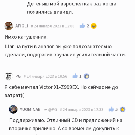
Детёныш мой взрослел как раз когда
появились дивиди.
2
AFIGLI
24 января 2023 в 12:00
Имхо катушечник.
Шаг на пути в аналог вы уже подсознательно
сделали, подкрасив звучание усилительной части.
1
PG
24 января 2023 в 10:56
Я себе мечтал Victor XL-Z999EX. Но сейчас не до
затрат((
5
YUOMINAE
@PG
24 января 2023 в 12:33
Поддерживаю. Отличный CD и предложений на
вторичке прилично. А со временем докупить к