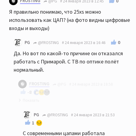
FROSTING
0
@PG
24 января 2023 в 12:45
Я правильно понимаю, что 25xs можно
использовать как ЦАП? (на фото видны цифровые
входы и выходы)
0
PG
@FROSTING
24 января 2023 в 16:46
Да. Но вот по какой-то причине он отказался
работать с Примарой. С ТВ по оптике полёт
нормальный.
FROSTING
@PG
24 января 2023 в 18:58
-8
Примар глючные аппараты выпускает вот и всё
PG
@FROSTING
24 января 2023 в 21:53
объяснение. Поэтому не Примар. Когда
1
тестировал Primare CD35 Prisma были
С современными цапами работала
проблемы с чтением cd, стримингом, загрузкой