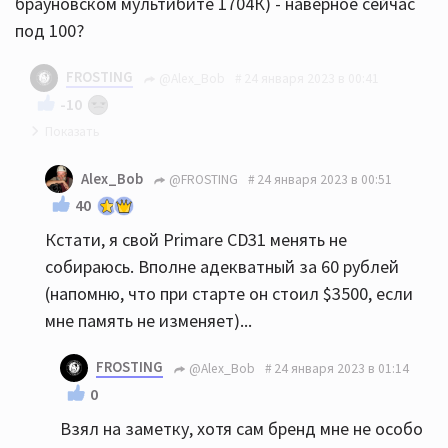
брауновском мультибите 1704К) - наверное сейчас
под 100?
FROSTING
@Alex_Bob
24 января 2023 в 00:41
-10
Примар 31ый висит один за 60 рублей
Alex_Bob
@FROSTING
24 января 2023 в 00:51
40
Кстати, я свой Primare CD31 менять не
собираюсь. Вполне адекватный за 60 рублей
(напомню, что при старте он стоил $3500, если
мне память не изменяет)...
FROSTING
@Alex_Bob
24 января 2023 в 01:14
0
Взял на заметку, хотя сам бренд мне не особо