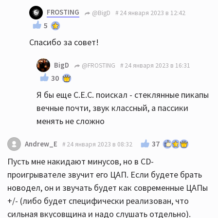
FROSTING
@BigD
24 января 2023 в 12:42
5
Спасибо за совет!
BigD
@FROSTING
24 января 2023 в 16:31
30
Я бы еще C.E.C. поискал - стеклянные пикапы
вечные почти, звук классный, а пассики
менять не сложно
37
Andrew_E
24 января 2023 в 08:32
Пусть мне накидают минусов, но в CD-
проигрывателе звучит его ЦАП. Если будете брать
новодел, он и звучать будет как современные ЦАПы
+/- (либо будет специфически реализован, что
сильная вкусовщина и надо слушать отдельно).