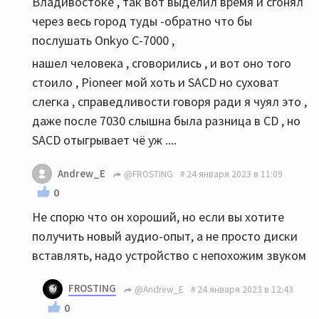
Владивостоке , так вот выделил время и сгонял
через весь город туды -обратно что бы
послушать Onkyo C-7000 ,
нашел человека , сговорились , и вот оно того
стоило , Pioneer мой хоть и SACD но суховат
слегка , справедливости говоря ради я чуял это ,
даже после 7030 слышна была разница в CD , но
SACD отыгрывает чё уж ....
Andrew_E
@FROSTING
24 января 2023 в 11:09
0
Не спорю что он хороший, но если вы хотите
получить новый аудио-опыт, а не просто диски
вставлять, надо устройство с непохожим звуком
FROSTING
@Andrew_E
24 января 2023 в 12:43
0