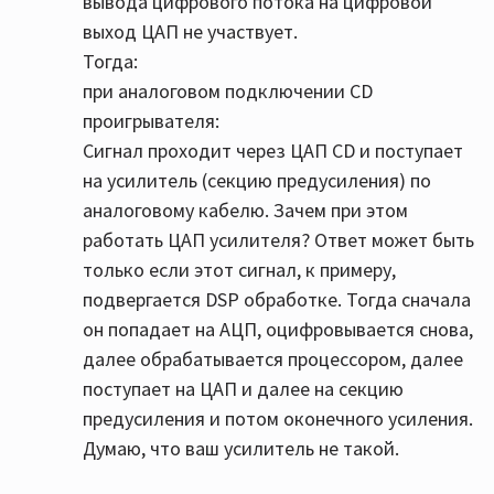
вывода цифрового потока на цифровой
по цифре) попадает на ЦАП усилителя и с
выход ЦАП не участвует.
вероятностью 100% также обрабатывается
Тогда:
ЦАПом самого плеера ибо это не транспорт, а
при аналоговом подключении CD
плеер.
проигрывателя:
Чисто практически разница между аналогом и
Сигнал проходит через ЦАП CD и поступает
toslink есть и её слышно на моей аппаратуре.
на усилитель (секцию предусиления) по
аналоговому кабелю. Зачем при этом
работать ЦАП усилителя? Ответ может быть
только если этот сигнал, к примеру,
подвергается DSP обработке. Тогда сначала
он попадает на АЦП, оцифровывается снова,
далее обрабатывается процессором, далее
поступает на ЦАП и далее на секцию
предусиления и потом оконечного усиления.
Думаю, что ваш усилитель не такой.