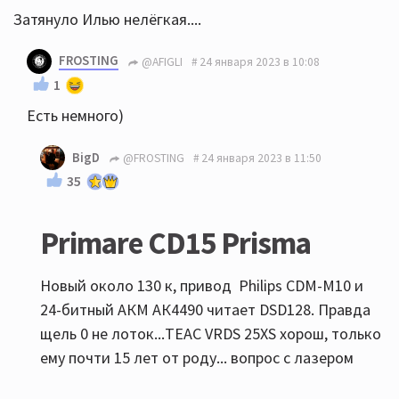
Затянуло Илью нелёгкая....
FROSTING
@AFIGLI
24 января 2023 в 10:08
1
Есть немного)
BigD
@FROSTING
24 января 2023 в 11:50
35
Primare CD15 Prisma
Новый около 130 к, привод Philips CDM-M10 и
24-битный АКМ АК4490 читает DSD128. Правда
щель 0 не лоток...TEAC VRDS 25XS хорош, только
ему почти 15 лет от роду... вопрос с лазером