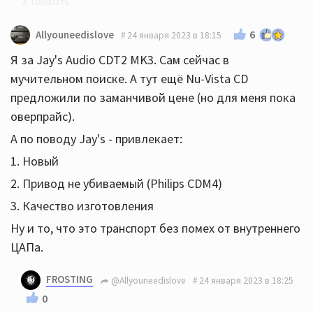
51xr ый новый один есть за вменяемые деньги, но
6
Allyouneedislove
24 января 2023 в 18:15
отзывы по ним больно уж противоречивые
Я за Jay's Audio CDT2 MK3. Сам сейчас в
мучительном поиске. А тут ещё Nu-Vista CD
предложили по заманчивой цене (но для меня пока
оверпрайс).
А по поводу Jay's - привлекает:
1. Новый
2. Привод не убиваемый (Philips CDM4)
3. Качество изготовления
Ну и то, что это транспорт без помех от внутреннего
ЦАПа.
FROSTING
@Allyouneedislove
24 января 2023 в 18:25
0