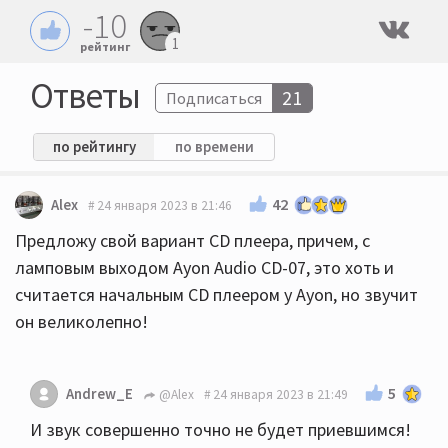
-10
1
рейтинг
Ответы
21
Подписаться
по рейтингу
по времени
42
Alex
24 января 2023 в 21:46
Предложу свой вариант CD плеера, причем, с
ламповым выходом Ayon Audio CD-07, это хоть и
считается начальным CD плеером у Ayon, но звучит
он великолепно!
5
Andrew_E
@Alex
24 января 2023 в 21:49
И звук совершенно точно не будет приевшимся!