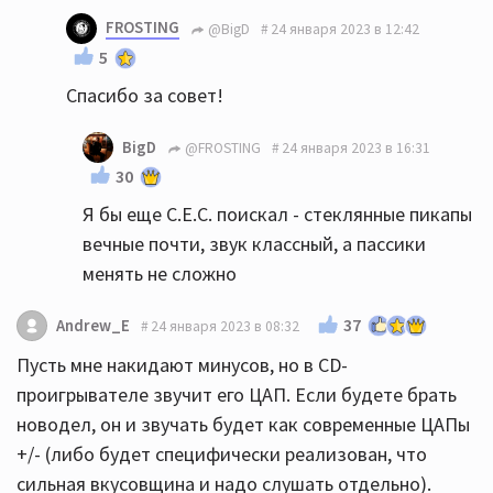
FROSTING
@BigD
24 января 2023 в 12:42
5
Спасибо за совет!
BigD
@FROSTING
24 января 2023 в 16:31
30
Я бы еще C.E.C. поискал - стеклянные пикапы
вечные почти, звук классный, а пассики
менять не сложно
37
Andrew_E
24 января 2023 в 08:32
Пусть мне накидают минусов, но в CD-
проигрывателе звучит его ЦАП. Если будете брать
новодел, он и звучать будет как современные ЦАПы
+/- (либо будет специфически реализован, что
сильная вкусовщина и надо слушать отдельно).