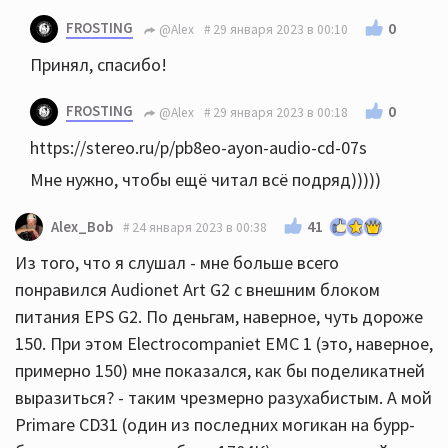
FROSTING
0
@Alex
29 января 2023 в 00:10
Принял, спасибо!
FROSTING
0
@Alex
29 января 2023 в 00:18
https://stereo.ru/p/pb8eo-ayon-audio-cd-07s
Мне нужно, чтобы ещё читал всё подряд)))))
41
Alex_Bob
24 января 2023 в 00:38
Из того, что я слушал - мне больше всего
понравился Audionet Art G2 с внешним блоком
питания EPS G2. По деньгам, наверное, чуть дороже
150. При этом Electrocompaniet EMC 1 (это, наверное,
примерно 150) мне показался, как бы поделикатней
выразиться? - таким чрезмерно разухабистым. А мой
Primare CD31 (один из последних могикан на бурр-