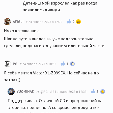
Детёныш мой взрослел как раз когда
появились дивиди.
2
AFIGLI
24 января 2023 в 12:00
Имхо катушечник.
Шаг на пути в аналог вы уже подсознательно
сделали, подкрасив звучание усилительной части.
1
PG
24 января 2023 в 10:56
Я себе мечтал Victor XL-Z999EX. Но сейчас не до
затрат((
5
YUOMINAE
@PG
24 января 2023 в 12:33
Поддерживаю. Отличный CD и предложений на
вторичке прилично. А со временем докупить к