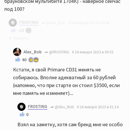
брауновском мультибите 1704К) - наверное сейчас
под 100?
FROSTING
@Alex_Bob
24 января 2023 в 00:41
-10
Примар 31ый висит один за 60 рублей
Alex_Bob
@FROSTING
24 января 2023 в 00:51
40
Кстати, я свой Primare CD31 менять не
собираюсь. Вполне адекватный за 60 рублей
(напомню, что при старте он стоил $3500, если
мне память не изменяет)...
FROSTING
@Alex_Bob
24 января 2023 в 01:14
0
Взял на заметку, хотя сам бренд мне не особо