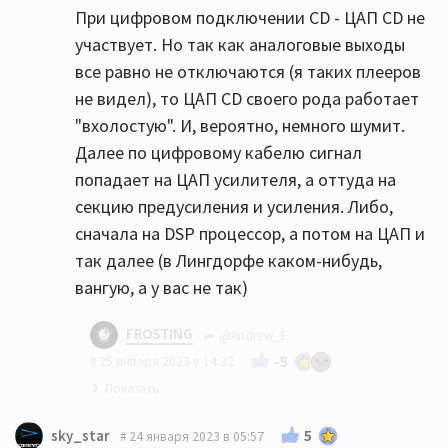
При цифровом подключении CD - ЦАП CD не
участвует. Но так как аналоговые выходы
все равно не отключаются (я таких плееров
не видел), то ЦАП CD своего рода работает
"вхолостую". И, вероятно, немного шумит.
Далее по цифровому кабелю сигнал
попадает на ЦАП усилителя, а оттуда на
секцию предусиления и усиления. Либо,
сначала на DSP процессор, а потом на ЦАП и
так далее (в Лингдорфе каком-нибудь,
вангую, а у вас не так)
FROSTING
@Andrew_E
-5
25 января 2023 в 14:32
Предельно понятно! Отлично 👍🏻
5
sky_star
24 января 2023 в 05:57