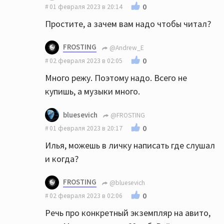
0
01 февраля 2023 в 20:14
Простите, а зачем вам надо чтобы читал?
FROSTING
@Andrew_E
0
02 февраля 2023 в 02:05
Много режу. Поэтому надо. Всего не
купишь, а музыки много.
bluesevich
@FROSTING
0
01 февраля 2023 в 20:17
Илья, можешь в личку написать где слушал
и когда?
FROSTING
@bluesevich
0
02 февраля 2023 в 02:06
Речь про конкретный экземпляр на авито,