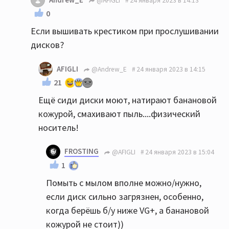
@AFIGLI
24 января 2023 в 14:13
0
Если вышивать крестиком при прослушивании
дисков?
AFIGLI
@Andrew_E
24 января 2023 в 14:15
21
Ещё сиди диски моют, натирают банановой
кожурой, смахивают пыль....физический
носитель!
FROSTING
@AFIGLI
24 января 2023 в 15:04
1
Помыть с мылом вполне можно/нужно,
если диск сильно загрязнен, особенно,
когда берёшь б/у ниже VG+, а банановой
кожурой не стоит))