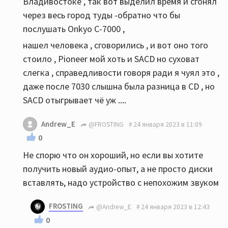
Владивостоке , так вот выделил время и сгонял
через весь город туды -обратно что бы
послушать Onkyo C-7000 ,
нашел человека , сговорились , и вот оно того
стоило , Pioneer мой хоть и SACD но суховат
слегка , справедливости говоря ради я чуял это ,
даже после 7030 слышна была разница в CD , но
SACD отыгрывает чё уж ....
Andrew_E
@FROSTING
24 января 2023 в 11:09
0
Не спорю что он хороший, но если вы хотите
получить новый аудио-опыт, а не просто диски
вставлять, надо устройство с непохожим звуком
FROSTING
@Andrew_E
24 января 2023 в 12:43
0