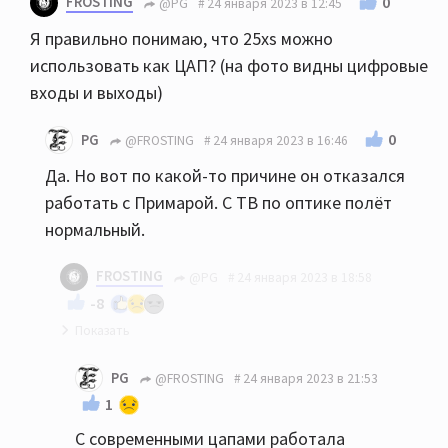
FROSTING
0
@PG
24 января 2023 в 12:45
Я правильно понимаю, что 25xs можно
использовать как ЦАП? (на фото видны цифровые
входы и выходы)
0
PG
@FROSTING
24 января 2023 в 16:46
Да. Но вот по какой-то причине он отказался
работать с Примарой. С ТВ по оптике полёт
нормальный.
FROSTING
@PG
24 января 2023 в 18:58
-8
Примар глючные аппараты выпускает вот и всё
PG
@FROSTING
24 января 2023 в 21:53
объяснение. Поэтому не Примар. Когда
1
тестировал Primare CD35 Prisma были
С современными цапами работала
проблемы с чтением cd, стримингом, загрузкой