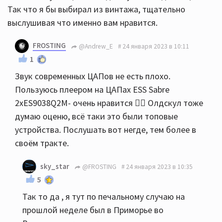
Так что я бы выбирал из винтажа, тщательно
выслушивая что именно вам нравится.
FROSTING
@Andrew_E
24 января 2023 в 10:11
1
Звук современных ЦАПов не есть плохо.
Пользуюсь плеером на ЦАПах ESS Sabre
2хES9038Q2M- очень нравится 👍🏻 Олдскул тоже
думаю оценю, всё таки это были топовые
устройства. Послушать вот негде, тем более в
своём тракте.
sky_star
@FROSTING
24 января 2023 в 10:35
5
Так то да , я тут по печальному случаю на
прошлой неделе был в Приморье во