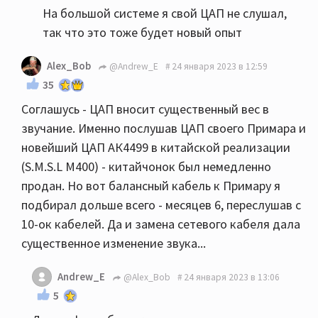
На большой системе я свой ЦАП не слушал,
так что это тоже будет новый опыт
Alex_Bob
@Andrew_E
24 января 2023 в 12:59
35
Соглашусь - ЦАП вносит существенный вес в
звучание. Именно послушав ЦАП своего Примара и
новейший ЦАП АК4499 в китайской реализации
(S.M.S.L M400) - китайчонок был немедленно
продан. Но вот балансный кабель к Примару я
подбирал дольше всего - месяцев 6, переслушав с
10-ок кабелей. Да и замена сетевого кабеля дала
существенное изменение звука...
Andrew_E
@Alex_Bob
24 января 2023 в 13:06
5