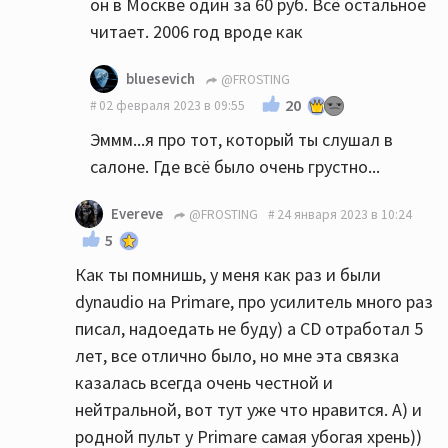
он в Москве один за 60 руб. Всё остальное
читает. 2006 год вроде как
bluesevich
@FROSTING
20
02 февраля 2023 в 09:55
Эммм...я про тот, который ты слушал в
салоне. Где всё было очень грустно...
Evereve
@FROSTING
24 января 2023 в 10:24
5
Как ты помнишь, у меня как раз и были
dynaudio на Primare, про усилитель много раз
писал, надоедать не буду) а CD отработал 5
лет, все отлично было, но мне эта связка
казалась всегда очень честной и
нейтральной, вот тут уже что нравится. А) и
родной пульт у Primare самая убогая хрень))