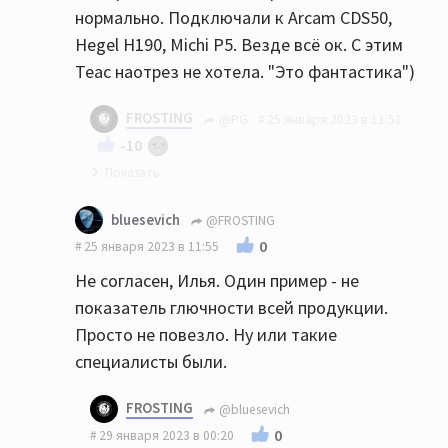
нормально. Подключали к Arcam CDS50,
дисков и это на новом демо аппарате ценой
Hegel H190, Michi P5. Везде всё ок. С этим
более 200 тыс. руб.
Teac наотрез не хотела. "Это фантастика")
FROSTING
@PG
25 января 2023 в 11:51
-10
Да, странное дело
bluesevich
@FROSTING
0
25 января 2023 в 11:55
Не согласен, Илья. Один пример - не
показатель глючности всей продукции.
Просто не повезло. Ну или такие
специалисты были.
FROSTING
@bluesevich
0
29 января 2023 в 00:20