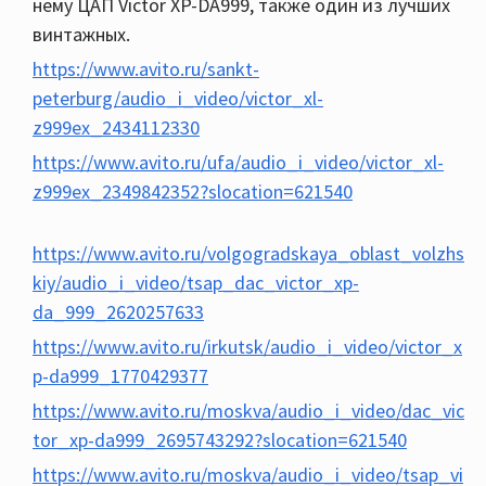
нему ЦАП Victor XP-DA999, также один из лучших
винтажных.
https://www.avito.ru/sankt-
peterburg/audio_i_video/victor_xl-
z999ex_2434112330
https://www.avito.ru/ufa/audio_i_video/victor_xl-
z999ex_2349842352?slocation=621540
https://www.avito.ru/volgogradskaya_oblast_volzhs
kiy/audio_i_video/tsap_dac_victor_xp-
da_999_2620257633
https://www.avito.ru/irkutsk/audio_i_video/victor_x
p-da999_1770429377
https://www.avito.ru/moskva/audio_i_video/dac_vic
tor_xp-da999_2695743292?slocation=621540
https://www.avito.ru/moskva/audio_i_video/tsap_vi