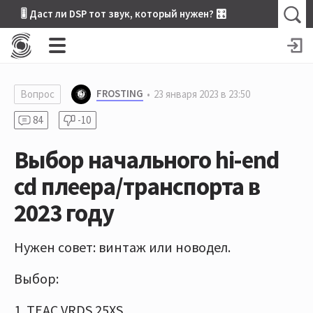
🎚 Даст ли DSP тот звук, который нужен? 🎛
FROSTING
Вопрос
23 января 2023 в 23:50
84
-10
Выбор начального hi-end
cd плеера/транспорта в
2023 году
Нужен совет: винтаж или новодел.
Выбор:
1. TEAC VRDS 25XS