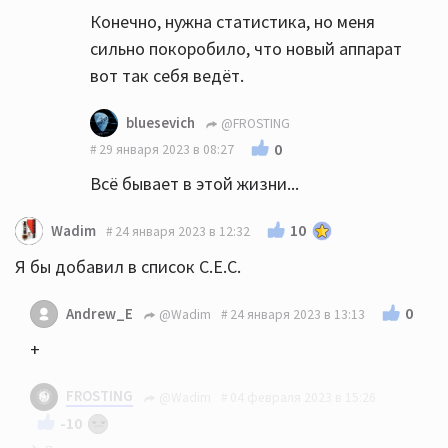
Конечно, нужна статистика, но меня
сильно покоробило, что новый аппарат
вот так себя ведёт.
bluesevich
@FROSTING
0
29 января 2023 в 08:27
Всё бывает в этой жизни...
10
Wadim
24 января 2023 в 12:32
Я бы добавил в список C.E.C.
0
Andrew_E
@Wadim
24 января 2023 в 13:13
+
FROSTING
@Wadim
04 февраля 2023 в 15:26
-10