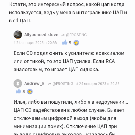
Кстати, это интересный вопрос, какой цап когда
используется, ведь у меня в интегральнике ЦАП и
в cd ЦАП.
Allyouneedislove
@FROSTING
5
24 января 2023 в 20:55
Если CD подключить к усилителю коаксиалом
или оптикой, то это ЦАП усилка. Если RCA
аналоговым, то играет ЦАП сидюка.
Andrew_E
@FROSTING
24 января 2023 в 20:58
5
Илья, либо вы пошутили, либо я в недоумении...
ЦАП CD задействован в любом случае. Бывает
отключаемым цифровой выход (якобы для
минимизации помех). Отключение ЦАП при
выводе с цифровых выходов - казалось бы,