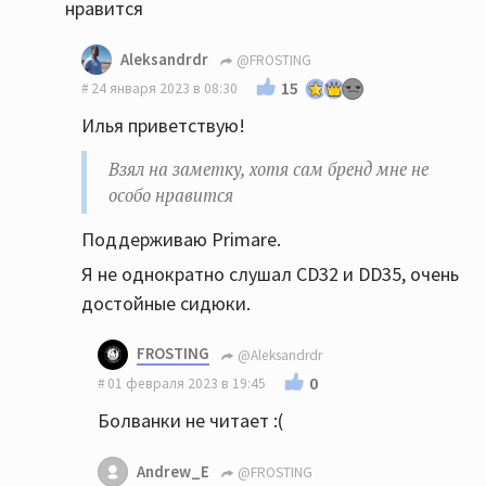
нравится
Aleksandrdr
@FROSTING
15
24 января 2023 в 08:30
Илья приветствую!
Взял на заметку, хотя сам бренд мне не
особо нравится
Поддерживаю Primare.
Я не однократно слушал CD32 и DD35, очень
достойные сидюки.
FROSTING
@Aleksandrdr
0
01 февраля 2023 в 19:45
Болванки не читает :(
Andrew_E
@FROSTING