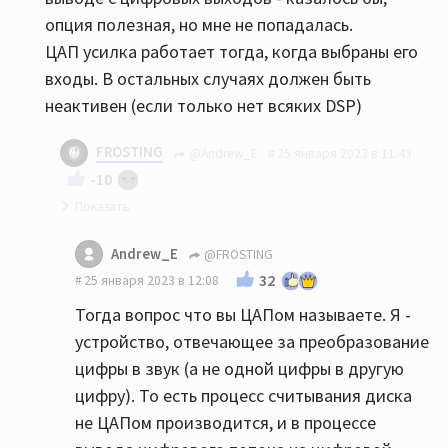
опция полезная, но мне не попадалась.
ЦАП усилка работает тогда, когда выбраны его
входы. В остальных случаях должен быть
неактивен (если только нет всяких DSP)
FROSTING
@Andrew_E
25 января 2023 в 11:43
-10
ЦАП усилителя получается тогда всегда
Andrew_E
@FROSTING
работает и ЦАП CD тоже. Что оказывает
32
25 января 2023 в 12:08
конечное влияние на звук? Вообще не шутил,
Тогда вопрос что вы ЦАПом называете. Я -
т.к. вопрос не такой уж тривиальный, как
устройство, отвечающее за преобразование
может показаться на первый взгляд.
цифры в звук (а не одной цифры в другую
ОлЮнидИзЛав хорошо написал, но почему так
цифру). То есть процесс считывания диска
происходит (если действительно так) для
не ЦАПом производится, и в процессе
меня неочевидно. Сигнал (что по аналогу, что