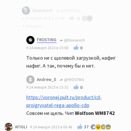
bluesevich
@FROSTING
-5
24 января 2023 в 13:44
Вот даже странно... В какой-то статье об
FROSTING
@bluesevich
ЕСМ было упомянуто, что у них как раз
0
24 января 2023 в 15:08
используются аппараты Примаре для
Только не с щелевой загрузкой, нафиг
отслушивания результата.
нафиг. А так, почему бы и нет.
Andrew_E
@FROSTING
0
24 января 2023 в 15:32
https://voronej.pult.ru/product/cd-
proigryvatel-rega-apollo-cdp
Совсем не щель. Чип
Wolfson WM8742
37
AFIGLI
24 января 2023 в 06:48