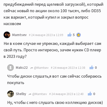
предубеждений перед щелевой загрузкой), который
сейчас новый по акции около 100 тысяч, либо DD35
как вариант, который купил и закрыл вопрос
насовсем
5
Mamtsev
24 января 2023 в 12:09
Ни в коем случае не упрекаю, каждый выбирает сам
свой путь. Просто интересно, зачем нужен CD плеер
в 2023 году?
0
Maks22
@Mamtsev
24 января 2023 в 12:38
Чтобы диски слушать,я вот сам сейчас собираюсь
покупать
0
Shelby
@Mamtsev
24 января 2023 в 12:40
Ну, чтобы с него слушать свою коллекцию дисков)