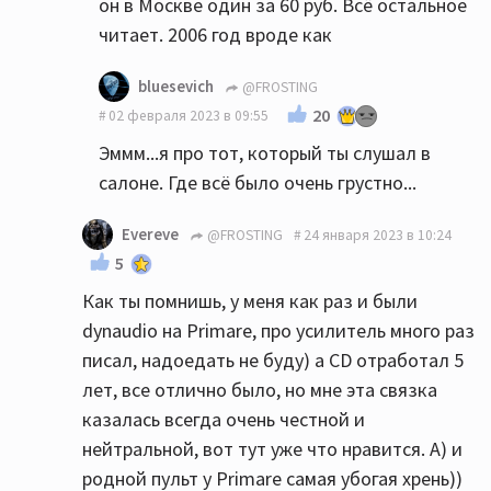
он в Москве один за 60 руб. Всё остальное
читает. 2006 год вроде как
bluesevich
@FROSTING
20
02 февраля 2023 в 09:55
Эммм...я про тот, который ты слушал в
салоне. Где всё было очень грустно...
Evereve
@FROSTING
24 января 2023 в 10:24
5
Как ты помнишь, у меня как раз и были
dynaudio на Primare, про усилитель много раз
писал, надоедать не буду) а CD отработал 5
лет, все отлично было, но мне эта связка
казалась всегда очень честной и
нейтральной, вот тут уже что нравится. А) и
родной пульт у Primare самая убогая хрень))