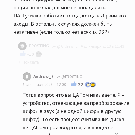
опция полезная, но мне не попадалась.
ЦАП усилка работает тогда, когда выбраны его
входы. В остальных случаях должен быть
неактивен (если только нет всяких DSP)
FROSTING
@Andrew_E
25 января 2023 в 11:43
-10
ЦАП усилителя получается тогда всегда
Andrew_E
@FROSTING
работает и ЦАП CD тоже. Что оказывает
32
25 января 2023 в 12:08
конечное влияние на звук? Вообще не шутил,
Тогда вопрос что вы ЦАПом называете. Я -
т.к. вопрос не такой уж тривиальный, как
устройство, отвечающее за преобразование
может показаться на первый взгляд.
цифры в звук (а не одной цифры в другую
ОлЮнидИзЛав хорошо написал, но почему так
цифру). То есть процесс считывания диска
происходит (если действительно так) для
не ЦАПом производится, и в процессе
меня неочевидно. Сигнал (что по аналогу, что