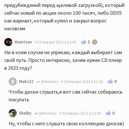
предубеждений перед щелевой загрузкой), который
сейчас новый по акции около 100 тысяч, либо DD35
как вариант, который купил и закрыл вопрос
насовсем
5
Mamtsev
24 января 2023 в 12:09
Ни в коем случае не упрекаю, каждый выбирает сам
свой путь. Просто интересно, зачем нужен CD плеер
в 2023 году?
0
Maks22
@Mamtsev
24 января 2023 в 12:38
Чтобы диски слушать,я вот сам сейчас собираюсь
покупать
0
Shelby
@Mamtsev
24 января 2023 в 12:40
Ну, чтобы с него слушать свою коллекцию дисков)