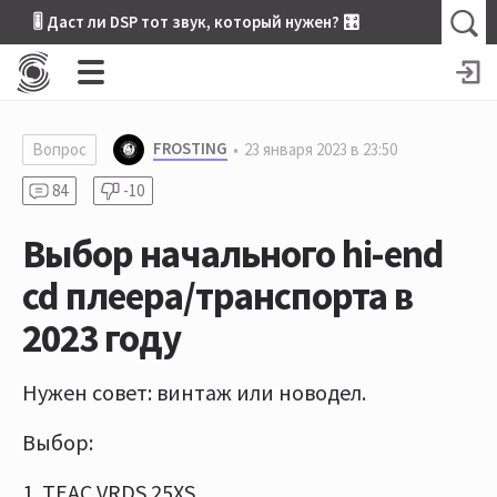
🎚 Даст ли DSP тот звук, который нужен? 🎛
FROSTING
Вопрос
23 января 2023 в 23:50
84
-10
Выбор начального hi-end
cd плеера/транспорта в
2023 году
Нужен совет: винтаж или новодел.
Выбор:
1. TEAC VRDS 25XS