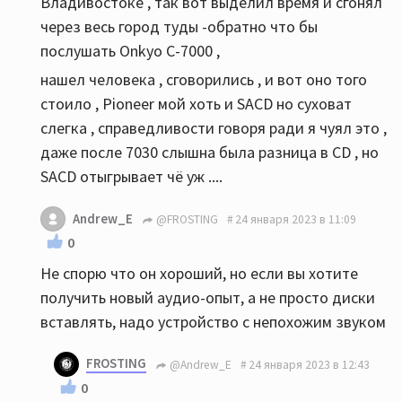
Владивостоке , так вот выделил время и сгонял
через весь город туды -обратно что бы
послушать Onkyo C-7000 ,
нашел человека , сговорились , и вот оно того
стоило , Pioneer мой хоть и SACD но суховат
слегка , справедливости говоря ради я чуял это ,
даже после 7030 слышна была разница в CD , но
SACD отыгрывает чё уж ....
Andrew_E
@FROSTING
24 января 2023 в 11:09
0
Не спорю что он хороший, но если вы хотите
получить новый аудио-опыт, а не просто диски
вставлять, надо устройство с непохожим звуком
FROSTING
@Andrew_E
24 января 2023 в 12:43
0