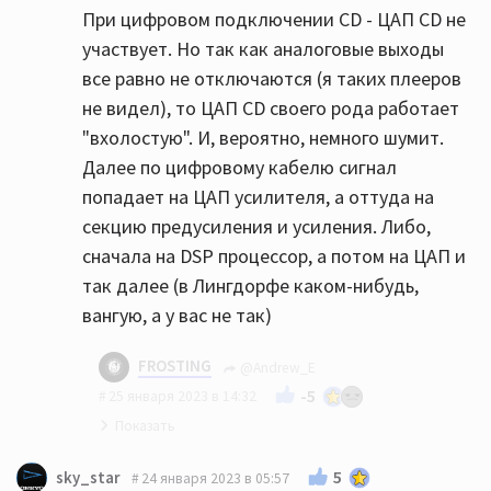
При цифровом подключении CD - ЦАП CD не
участвует. Но так как аналоговые выходы
все равно не отключаются (я таких плееров
не видел), то ЦАП CD своего рода работает
"вхолостую". И, вероятно, немного шумит.
Далее по цифровому кабелю сигнал
попадает на ЦАП усилителя, а оттуда на
секцию предусиления и усиления. Либо,
сначала на DSP процессор, а потом на ЦАП и
так далее (в Лингдорфе каком-нибудь,
вангую, а у вас не так)
FROSTING
@Andrew_E
-5
25 января 2023 в 14:32
Предельно понятно! Отлично 👍🏻
5
sky_star
24 января 2023 в 05:57