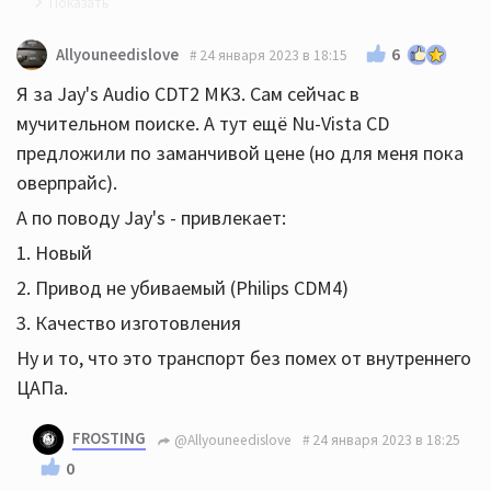
51xr ый новый один есть за вменяемые деньги, но
6
Allyouneedislove
24 января 2023 в 18:15
отзывы по ним больно уж противоречивые
Я за Jay's Audio CDT2 MK3. Сам сейчас в
мучительном поиске. А тут ещё Nu-Vista CD
предложили по заманчивой цене (но для меня пока
оверпрайс).
А по поводу Jay's - привлекает:
1. Новый
2. Привод не убиваемый (Philips CDM4)
3. Качество изготовления
Ну и то, что это транспорт без помех от внутреннего
ЦАПа.
FROSTING
@Allyouneedislove
24 января 2023 в 18:25
0