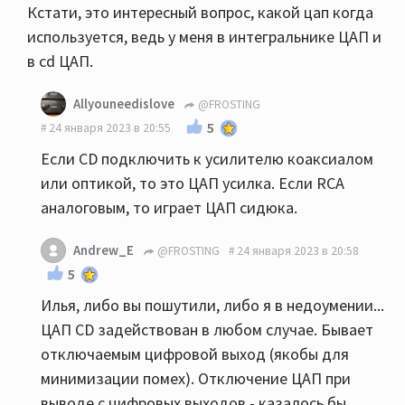
Кстати, это интересный вопрос, какой цап когда
используется, ведь у меня в интегральнике ЦАП и
в cd ЦАП.
Allyouneedislove
@FROSTING
5
24 января 2023 в 20:55
Если CD подключить к усилителю коаксиалом
или оптикой, то это ЦАП усилка. Если RCA
аналоговым, то играет ЦАП сидюка.
Andrew_E
@FROSTING
24 января 2023 в 20:58
5
Илья, либо вы пошутили, либо я в недоумении...
ЦАП CD задействован в любом случае. Бывает
отключаемым цифровой выход (якобы для
минимизации помех). Отключение ЦАП при
выводе с цифровых выходов - казалось бы,