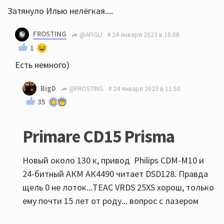
Затянуло Илью нелёгкая....
FROSTING
@AFIGLI
24 января 2023 в 10:08
1
Есть немного)
BigD
@FROSTING
24 января 2023 в 11:50
35
Primare CD15 Prisma
Новый около 130 к, привод Philips CDM-M10 и
24-битный АКМ АК4490 читает DSD128. Правда
щель 0 не лоток...TEAC VRDS 25XS хорош, только
ему почти 15 лет от роду... вопрос с лазером