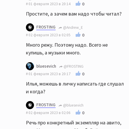
0
01 февраля 2023 в 20:14
Простите, а зачем вам надо чтобы читал?
FROSTING
@Andrew_E
0
02 февраля 2023 в 02:05
Много режу. Поэтому надо. Всего не
купишь, а музыки много.
bluesevich
@FROSTING
0
01 февраля 2023 в 20:17
Илья, можешь в личку написать где слушал
и когда?
FROSTING
@bluesevich
0
02 февраля 2023 в 02:06
Речь про конкретный экземпляр на авито,