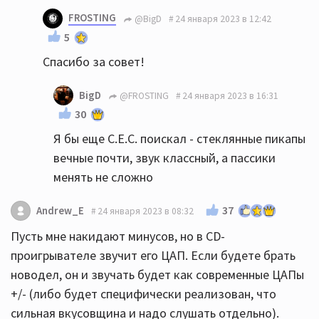
FROSTING
@BigD
24 января 2023 в 12:42
5
Спасибо за совет!
BigD
@FROSTING
24 января 2023 в 16:31
30
Я бы еще C.E.C. поискал - стеклянные пикапы
вечные почти, звук классный, а пассики
менять не сложно
37
Andrew_E
24 января 2023 в 08:32
Пусть мне накидают минусов, но в CD-
проигрывателе звучит его ЦАП. Если будете брать
новодел, он и звучать будет как современные ЦАПы
+/- (либо будет специфически реализован, что
сильная вкусовщина и надо слушать отдельно).