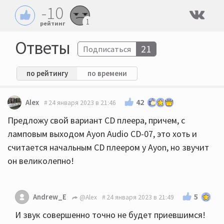
-10
1
рейтинг
Ответы
21
Подписаться
по рейтингу
по времени
42
Alex
24 января 2023 в 21:46
Предложу свой вариант CD плеера, причем, с
ламповым выходом Ayon Audio CD-07, это хоть и
считается начальным CD плеером у Ayon, но звучит
он великолепно!
5
Andrew_E
@Alex
24 января 2023 в 21:49
И звук совершенно точно не будет приевшимся!