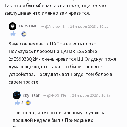
Так что я бы выбирал из винтажа, тщательно
выслушивая что именно вам нравится.
FROSTING
@Andrew_E
24 января 2023 в 10:11
1
Звук современных ЦАПов не есть плохо.
Пользуюсь плеером на ЦАПах ESS Sabre
2хES9038Q2M- очень нравится 👍🏻 Олдскул тоже
думаю оценю, всё таки это были топовые
устройства. Послушать вот негде, тем более в
своём тракте.
sky_star
@FROSTING
24 января 2023 в 10:35
5
Так то да , я тут по печальному случаю на
прошлой неделе был в Приморье во