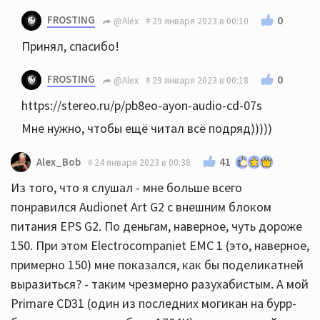
FROSTING
0
@Alex
29 января 2023 в 00:10
Принял, спасибо!
FROSTING
0
@Alex
29 января 2023 в 00:18
https://stereo.ru/p/pb8eo-ayon-audio-cd-07s
Мне нужно, чтобы ещё читал всё подряд)))))
41
Alex_Bob
24 января 2023 в 00:38
Из того, что я слушал - мне больше всего
понравился Audionet Art G2 с внешним блоком
питания EPS G2. По деньгам, наверное, чуть дороже
150. При этом Electrocompaniet EMC 1 (это, наверное,
примерно 150) мне показался, как бы поделикатней
выразиться? - таким чрезмерно разухабистым. А мой
Primare CD31 (один из последних могикан на бурр-