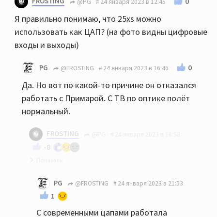
FROSTING
0
@PG
24 января 2023 в 12:45
Я правильно понимаю, что 25xs можно
использовать как ЦАП? (на фото видны цифровые
входы и выходы)
0
PG
@FROSTING
24 января 2023 в 16:46
Да. Но вот по какой-то причине он отказался
работать с Примарой. С ТВ по оптике полёт
нормальный.
FROSTING
@PG
24 января 2023 в 18:58
-8
Примар глючные аппараты выпускает вот и всё
PG
@FROSTING
24 января 2023 в 21:53
объяснение. Поэтому не Примар. Когда
1
тестировал Primare CD35 Prisma были
С современными цапами работала
проблемы с чтением cd, стримингом, загрузкой