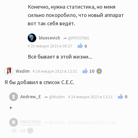
Конечно, нужна статистика, но меня
сильно покоробило, что новый аппарат
вот так себя ведёт.
bluesevich
@FROSTING
0
29 января 2023 в 08:27
Всё бывает в этой жизни...
10
Wadim
24 января 2023 в 12:32
Я бы добавил в список C.E.C.
0
Andrew_E
@Wadim
24 января 2023 в 13:13
+
FROSTING
@Wadim
04 февраля 2023 в 15:26
-10