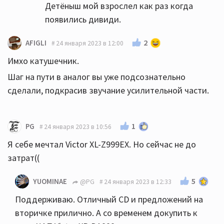
Детёныш мой взрослел как раз когда
появились дивиди.
2
AFIGLI
24 января 2023 в 12:00
Имхо катушечник.
Шаг на пути в аналог вы уже подсознательно
сделали, подкрасив звучание усилительной части.
1
PG
24 января 2023 в 10:56
Я себе мечтал Victor XL-Z999EX. Но сейчас не до
затрат((
5
YUOMINAE
@PG
24 января 2023 в 12:33
Поддерживаю. Отличный CD и предложений на
вторичке прилично. А со временем докупить к