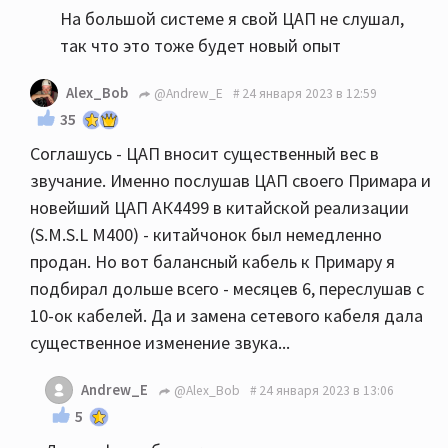
На большой системе я свой ЦАП не слушал,
так что это тоже будет новый опыт
Alex_Bob
@Andrew_E
24 января 2023 в 12:59
35
Соглашусь - ЦАП вносит существенный вес в
звучание. Именно послушав ЦАП своего Примара и
новейший ЦАП АК4499 в китайской реализации
(S.M.S.L M400) - китайчонок был немедленно
продан. Но вот балансный кабель к Примару я
подбирал дольше всего - месяцев 6, переслушав с
10-ок кабелей. Да и замена сетевого кабеля дала
существенное изменение звука...
Andrew_E
@Alex_Bob
24 января 2023 в 13:06
5