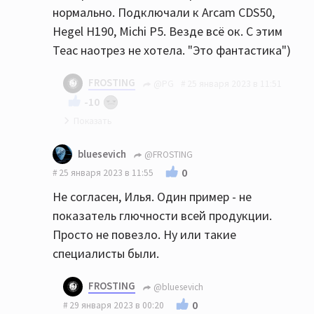
нормально. Подключали к Arcam CDS50,
дисков и это на новом демо аппарате ценой
Hegel H190, Michi P5. Везде всё ок. С этим
более 200 тыс. руб.
Teac наотрез не хотела. "Это фантастика")
FROSTING
@PG
25 января 2023 в 11:51
-10
Да, странное дело
bluesevich
@FROSTING
0
25 января 2023 в 11:55
Не согласен, Илья. Один пример - не
показатель глючности всей продукции.
Просто не повезло. Ну или такие
специалисты были.
FROSTING
@bluesevich
0
29 января 2023 в 00:20