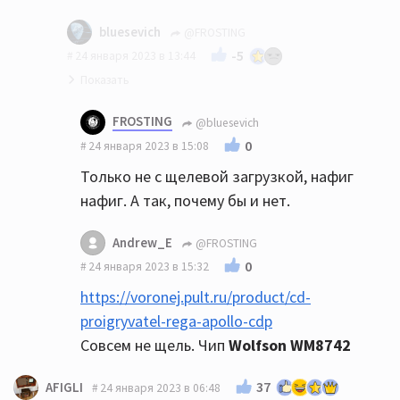
bluesevich
@FROSTING
-5
24 января 2023 в 13:44
Вот даже странно... В какой-то статье об
FROSTING
@bluesevich
ЕСМ было упомянуто, что у них как раз
0
24 января 2023 в 15:08
используются аппараты Примаре для
Только не с щелевой загрузкой, нафиг
отслушивания результата.
нафиг. А так, почему бы и нет.
Andrew_E
@FROSTING
0
24 января 2023 в 15:32
https://voronej.pult.ru/product/cd-
proigryvatel-rega-apollo-cdp
Совсем не щель. Чип
Wolfson WM8742
37
AFIGLI
24 января 2023 в 06:48