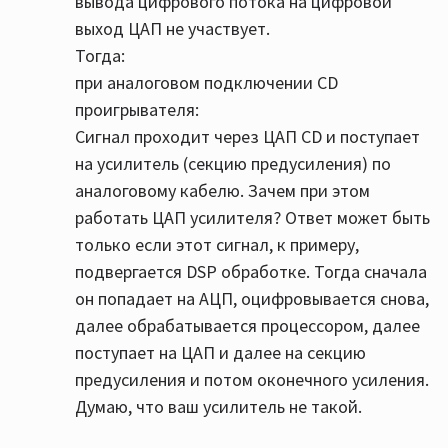
вывода цифрового потока на цифровой
по цифре) попадает на ЦАП усилителя и с
выход ЦАП не участвует.
вероятностью 100% также обрабатывается
Тогда:
ЦАПом самого плеера ибо это не транспорт, а
при аналоговом подключении CD
плеер.
проигрывателя:
Чисто практически разница между аналогом и
Сигнал проходит через ЦАП CD и поступает
toslink есть и её слышно на моей аппаратуре.
на усилитель (секцию предусиления) по
аналоговому кабелю. Зачем при этом
работать ЦАП усилителя? Ответ может быть
только если этот сигнал, к примеру,
подвергается DSP обработке. Тогда сначала
он попадает на АЦП, оцифровывается снова,
далее обрабатывается процессором, далее
поступает на ЦАП и далее на секцию
предусиления и потом оконечного усиления.
Думаю, что ваш усилитель не такой.