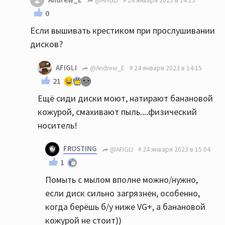
@AFIGLI
24 января 2023 в 14:13
0
Если вышивать крестиком при прослушивании
дисков?
AFIGLI
@Andrew_E
24 января 2023 в 14:15
21
Ещё сиди диски моют, натирают банановой
кожурой, смахивают пыль....физический
носитель!
FROSTING
@AFIGLI
24 января 2023 в 15:04
1
Помыть с мылом вполне можно/нужно,
если диск сильно загрязнен, особенно,
когда берёшь б/у ниже VG+, а банановой
кожурой не стоит))