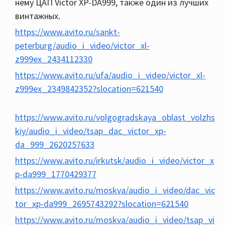
нему ЦАП Victor XP-DA999, также один из лучших
винтажных.
https://www.avito.ru/sankt-
peterburg/audio_i_video/victor_xl-
z999ex_2434112330
https://www.avito.ru/ufa/audio_i_video/victor_xl-
z999ex_2349842352?slocation=621540
https://www.avito.ru/volgogradskaya_oblast_volzhs
kiy/audio_i_video/tsap_dac_victor_xp-
da_999_2620257633
https://www.avito.ru/irkutsk/audio_i_video/victor_x
p-da999_1770429377
https://www.avito.ru/moskva/audio_i_video/dac_vic
tor_xp-da999_2695743292?slocation=621540
https://www.avito.ru/moskva/audio_i_video/tsap_vi