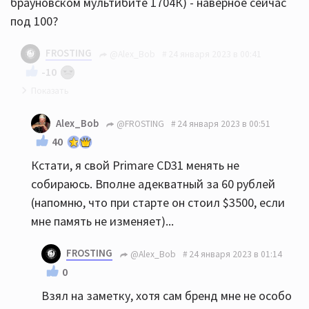
брауновском мультибите 1704К) - наверное сейчас
под 100?
FROSTING
@Alex_Bob
24 января 2023 в 00:41
-10
Примар 31ый висит один за 60 рублей
Alex_Bob
@FROSTING
24 января 2023 в 00:51
40
Кстати, я свой Primare CD31 менять не
собираюсь. Вполне адекватный за 60 рублей
(напомню, что при старте он стоил $3500, если
мне память не изменяет)...
FROSTING
@Alex_Bob
24 января 2023 в 01:14
0
Взял на заметку, хотя сам бренд мне не особо