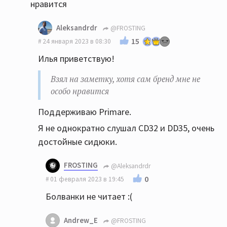
нравится
Aleksandrdr
@FROSTING
15
24 января 2023 в 08:30
Илья приветствую!
Взял на заметку, хотя сам бренд мне не
особо нравится
Поддерживаю Primare.
Я не однократно слушал CD32 и DD35, очень
достойные сидюки.
FROSTING
@Aleksandrdr
0
01 февраля 2023 в 19:45
Болванки не читает :(
Andrew_E
@FROSTING