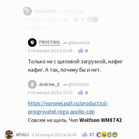
bluesevich
@FROSTING
-5
24 января 2023 в 13:44
Вот даже странно... В какой-то статье об
FROSTING
@bluesevich
ЕСМ было упомянуто, что у них как раз
0
24 января 2023 в 15:08
используются аппараты Примаре для
Только не с щелевой загрузкой, нафиг
отслушивания результата.
нафиг. А так, почему бы и нет.
Andrew_E
@FROSTING
0
24 января 2023 в 15:32
https://voronej.pult.ru/product/cd-
proigryvatel-rega-apollo-cdp
Совсем не щель. Чип
Wolfson WM8742
37
AFIGLI
24 января 2023 в 06:48