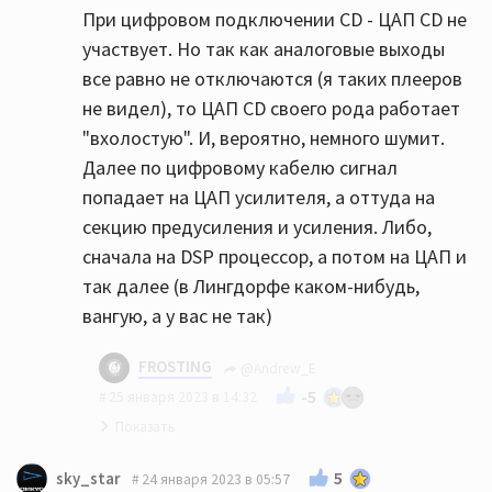
При цифровом подключении CD - ЦАП CD не
участвует. Но так как аналоговые выходы
все равно не отключаются (я таких плееров
не видел), то ЦАП CD своего рода работает
"вхолостую". И, вероятно, немного шумит.
Далее по цифровому кабелю сигнал
попадает на ЦАП усилителя, а оттуда на
секцию предусиления и усиления. Либо,
сначала на DSP процессор, а потом на ЦАП и
так далее (в Лингдорфе каком-нибудь,
вангую, а у вас не так)
FROSTING
@Andrew_E
-5
25 января 2023 в 14:32
Предельно понятно! Отлично 👍🏻
5
sky_star
24 января 2023 в 05:57