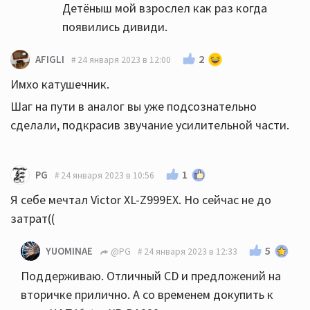
Детёныш мой взрослел как раз когда
появились дивиди.
2
AFIGLI
24 января 2023 в 12:00
Имхо катушечник.
Шаг на пути в аналог вы уже подсознательно
сделали, подкрасив звучание усилительной части.
1
PG
24 января 2023 в 10:56
Я себе мечтал Victor XL-Z999EX. Но сейчас не до
затрат((
5
YUOMINAE
@PG
24 января 2023 в 12:33
Поддерживаю. Отличный CD и предложений на
вторичке прилично. А со временем докупить к