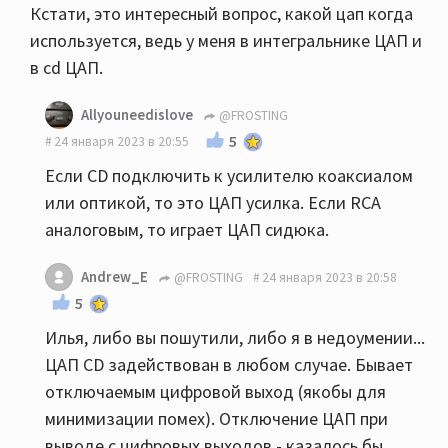
Кстати, это интересный вопрос, какой цап когда
используется, ведь у меня в интегральнике ЦАП и
в cd ЦАП.
Allyouneedislove
@FROSTING
5
24 января 2023 в 20:55
Если CD подключить к усилителю коаксиалом
или оптикой, то это ЦАП усилка. Если RCA
аналоговым, то играет ЦАП сидюка.
Andrew_E
@FROSTING
24 января 2023 в 20:58
5
Илья, либо вы пошутили, либо я в недоумении...
ЦАП CD задействован в любом случае. Бывает
отключаемым цифровой выход (якобы для
минимизации помех). Отключение ЦАП при
выводе с цифровых выходов - казалось бы,