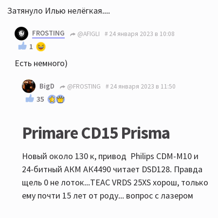
Затянуло Илью нелёгкая....
FROSTING
@AFIGLI
24 января 2023 в 10:08
1
Есть немного)
BigD
@FROSTING
24 января 2023 в 11:50
35
Primare CD15 Prisma
Новый около 130 к, привод Philips CDM-M10 и
24-битный АКМ АК4490 читает DSD128. Правда
щель 0 не лоток...TEAC VRDS 25XS хорош, только
ему почти 15 лет от роду... вопрос с лазером