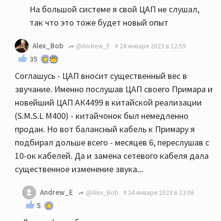
На большой системе я свой ЦАП не слушал,
так что это тоже будет новый опыт
Alex_Bob
@Andrew_E
24 января 2023 в 12:59
35
Соглашусь - ЦАП вносит существенный вес в
звучание. Именно послушав ЦАП своего Примара и
новейший ЦАП АК4499 в китайской реализации
(S.M.S.L M400) - китайчонок был немедленно
продан. Но вот балансный кабель к Примару я
подбирал дольше всего - месяцев 6, переслушав с
10-ок кабелей. Да и замена сетевого кабеля дала
существенное изменение звука...
Andrew_E
@Alex_Bob
24 января 2023 в 13:06
5