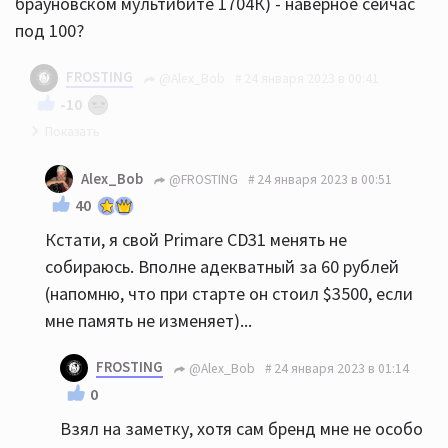
брауновском мультибите 1704К) - наверное сейчас
под 100?
FROSTING
@Alex_Bob
24 января 2023 в 00:41
-10
Примар 31ый висит один за 60 рублей
Alex_Bob
@FROSTING
24 января 2023 в 00:51
40
Кстати, я свой Primare CD31 менять не
собираюсь. Вполне адекватный за 60 рублей
(напомню, что при старте он стоил $3500, если
мне память не изменяет)...
FROSTING
@Alex_Bob
24 января 2023 в 01:14
0
Взял на заметку, хотя сам бренд мне не особо