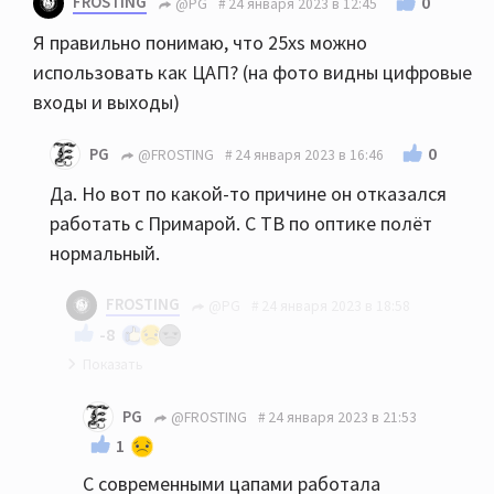
FROSTING
0
@PG
24 января 2023 в 12:45
Я правильно понимаю, что 25xs можно
использовать как ЦАП? (на фото видны цифровые
входы и выходы)
0
PG
@FROSTING
24 января 2023 в 16:46
Да. Но вот по какой-то причине он отказался
работать с Примарой. С ТВ по оптике полёт
нормальный.
FROSTING
@PG
24 января 2023 в 18:58
-8
Примар глючные аппараты выпускает вот и всё
PG
@FROSTING
24 января 2023 в 21:53
объяснение. Поэтому не Примар. Когда
1
тестировал Primare CD35 Prisma были
С современными цапами работала
проблемы с чтением cd, стримингом, загрузкой