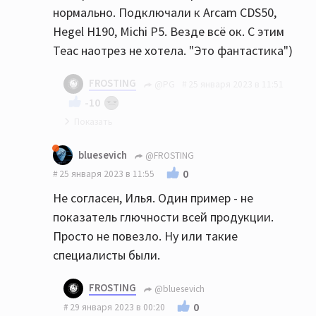
нормально. Подключали к Arcam CDS50,
дисков и это на новом демо аппарате ценой
Hegel H190, Michi P5. Везде всё ок. С этим
более 200 тыс. руб.
Teac наотрез не хотела. "Это фантастика")
FROSTING
@PG
25 января 2023 в 11:51
-10
Да, странное дело
bluesevich
@FROSTING
0
25 января 2023 в 11:55
Не согласен, Илья. Один пример - не
показатель глючности всей продукции.
Просто не повезло. Ну или такие
специалисты были.
FROSTING
@bluesevich
0
29 января 2023 в 00:20