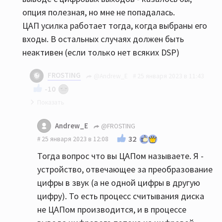
опция полезная, но мне не попадалась.
ЦАП усилка работает тогда, когда выбраны его
входы. В остальных случаях должен быть
неактивен (если только нет всяких DSP)
FROSTING
@Andrew_E
25 января 2023 в 11:43
-10
ЦАП усилителя получается тогда всегда
Andrew_E
@FROSTING
работает и ЦАП CD тоже. Что оказывает
32
25 января 2023 в 12:08
конечное влияние на звук? Вообще не шутил,
Тогда вопрос что вы ЦАПом называете. Я -
т.к. вопрос не такой уж тривиальный, как
устройство, отвечающее за преобразование
может показаться на первый взгляд.
цифры в звук (а не одной цифры в другую
ОлЮнидИзЛав хорошо написал, но почему так
цифру). То есть процесс считывания диска
происходит (если действительно так) для
не ЦАПом производится, и в процессе
меня неочевидно. Сигнал (что по аналогу, что