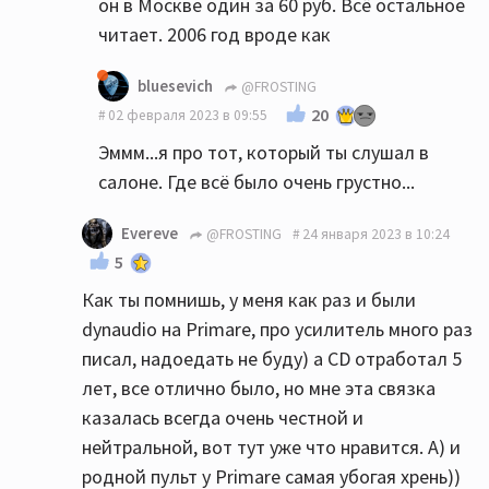
он в Москве один за 60 руб. Всё остальное
читает. 2006 год вроде как
bluesevich
@FROSTING
20
02 февраля 2023 в 09:55
Эммм...я про тот, который ты слушал в
салоне. Где всё было очень грустно...
Evereve
@FROSTING
24 января 2023 в 10:24
5
Как ты помнишь, у меня как раз и были
dynaudio на Primare, про усилитель много раз
писал, надоедать не буду) а CD отработал 5
лет, все отлично было, но мне эта связка
казалась всегда очень честной и
нейтральной, вот тут уже что нравится. А) и
родной пульт у Primare самая убогая хрень))