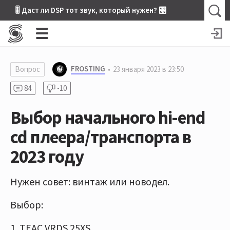
🎚 Даст ли DSP тот звук, который нужен? 🎛
FROSTING
Вопрос
23 января 2023 в 23:50
84
-10
Выбор начального hi-end
cd плеера/транспорта в
2023 году
Нужен совет: винтаж или новодел.
Выбор:
1. TEAC VRDS 25XS