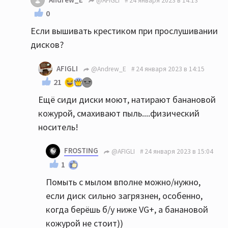
@AFIGLI
24 января 2023 в 14:13
0
Если вышивать крестиком при прослушивании
дисков?
AFIGLI
@Andrew_E
24 января 2023 в 14:15
21
Ещё сиди диски моют, натирают банановой
кожурой, смахивают пыль....физический
носитель!
FROSTING
@AFIGLI
24 января 2023 в 15:04
1
Помыть с мылом вполне можно/нужно,
если диск сильно загрязнен, особенно,
когда берёшь б/у ниже VG+, а банановой
кожурой не стоит))