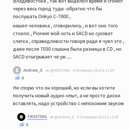
Владивостоке , так вот выделил время и сгонял
через весь город туды -обратно что бы
послушать Onkyo C-7000 ,
нашел человека , сговорились , и вот оно того
стоило , Pioneer мой хоть и SACD но суховат
слегка , справедливости говоря ради я чуял это ,
даже после 7030 слышна была разница в CD , но
SACD отыгрывает чё уж ....
Andrew_E
@FROSTING
24 января 2023 в 11:09
0
Не спорю что он хороший, но если вы хотите
получить новый аудио-опыт, а не просто диски
вставлять, надо устройство с непохожим звуком
FROSTING
@Andrew_E
24 января 2023 в 12:43
0