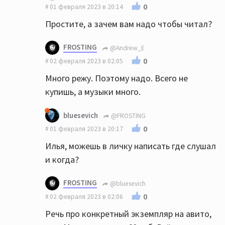
0
01 февраля 2023 в 20:14
Простите, а зачем вам надо чтобы читал?
FROSTING
@Andrew_E
0
02 февраля 2023 в 02:05
Много режу. Поэтому надо. Всего не
купишь, а музыки много.
bluesevich
@FROSTING
0
01 февраля 2023 в 20:17
Илья, можешь в личку написать где слушал
и когда?
FROSTING
@bluesevich
0
02 февраля 2023 в 02:06
Речь про конкретный экземпляр на авито,