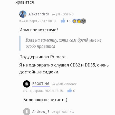
нравится
Aleksandrdr
@FROSTING
15
24 января 2023 в 08:30
Илья приветствую!
Взял на заметку, хотя сам бренд мне не
особо нравится
Поддерживаю Primare.
Я не однократно слушал CD32 и DD35, очень
достойные сидюки.
FROSTING
@Aleksandrdr
0
01 февраля 2023 в 19:45
Болванки не читает :(
Andrew_E
@FROSTING