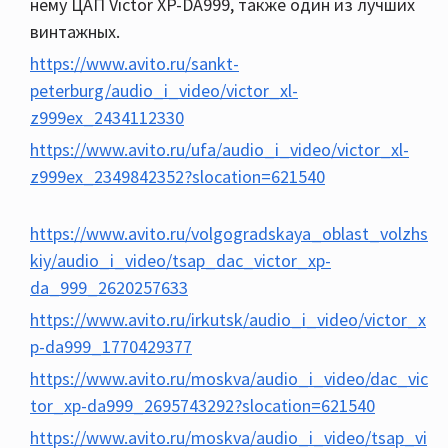
нему ЦАП Victor XP-DA999, также один из лучших
винтажных.
https://www.avito.ru/sankt-
peterburg/audio_i_video/victor_xl-
z999ex_2434112330
https://www.avito.ru/ufa/audio_i_video/victor_xl-
z999ex_2349842352?slocation=621540
https://www.avito.ru/volgogradskaya_oblast_volzhs
kiy/audio_i_video/tsap_dac_victor_xp-
da_999_2620257633
https://www.avito.ru/irkutsk/audio_i_video/victor_x
p-da999_1770429377
https://www.avito.ru/moskva/audio_i_video/dac_vic
tor_xp-da999_2695743292?slocation=621540
https://www.avito.ru/moskva/audio_i_video/tsap_vi