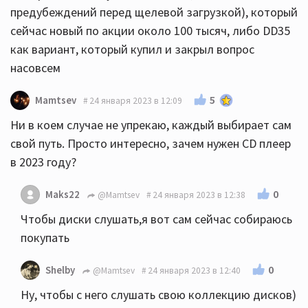
предубеждений перед щелевой загрузкой), который
сейчас новый по акции около 100 тысяч, либо DD35
как вариант, который купил и закрыл вопрос
насовсем
5
Mamtsev
24 января 2023 в 12:09
Ни в коем случае не упрекаю, каждый выбирает сам
свой путь. Просто интересно, зачем нужен CD плеер
в 2023 году?
0
Maks22
@Mamtsev
24 января 2023 в 12:38
Чтобы диски слушать,я вот сам сейчас собираюсь
покупать
0
Shelby
@Mamtsev
24 января 2023 в 12:40
Ну, чтобы с него слушать свою коллекцию дисков)