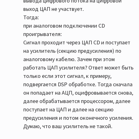
вывода цифрового потока на цифровой
по цифре) попадает на ЦАП усилителя и с
выход ЦАП не участвует.
вероятностью 100% также обрабатывается
Тогда:
ЦАПом самого плеера ибо это не транспорт, а
при аналоговом подключении CD
плеер.
проигрывателя:
Чисто практически разница между аналогом и
Сигнал проходит через ЦАП CD и поступает
toslink есть и её слышно на моей аппаратуре.
на усилитель (секцию предусиления) по
аналоговому кабелю. Зачем при этом
работать ЦАП усилителя? Ответ может быть
только если этот сигнал, к примеру,
подвергается DSP обработке. Тогда сначала
он попадает на АЦП, оцифровывается снова,
далее обрабатывается процессором, далее
поступает на ЦАП и далее на секцию
предусиления и потом оконечного усиления.
Думаю, что ваш усилитель не такой.