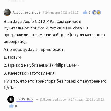
51xr ый новый один есть за вменяемые деньги, но
6
Allyouneedislove
24 января 2023 в 18:15
отзывы по ним больно уж противоречивые
Я за Jay's Audio CDT2 MK3. Сам сейчас в
мучительном поиске. А тут ещё Nu-Vista CD
предложили по заманчивой цене (но для меня пока
оверпрайс).
А по поводу Jay's - привлекает:
1. Новый
2. Привод не убиваемый (Philips CDM4)
3. Качество изготовления
Ну и то, что это транспорт без помех от внутреннего
ЦАПа.
FROSTING
@Allyouneedislove
24 января 2023 в 18:25
0