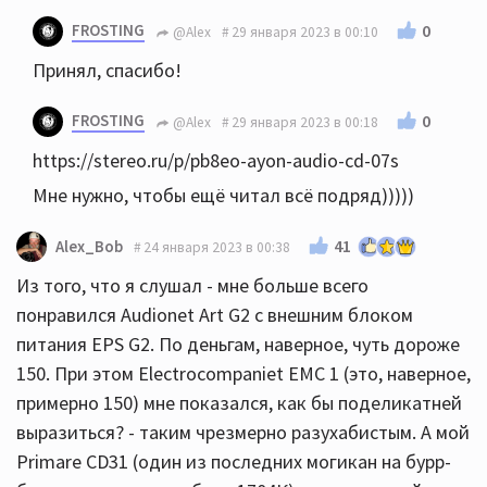
FROSTING
0
@Alex
29 января 2023 в 00:10
Принял, спасибо!
FROSTING
0
@Alex
29 января 2023 в 00:18
https://stereo.ru/p/pb8eo-ayon-audio-cd-07s
Мне нужно, чтобы ещё читал всё подряд)))))
41
Alex_Bob
24 января 2023 в 00:38
Из того, что я слушал - мне больше всего
понравился Audionet Art G2 с внешним блоком
питания EPS G2. По деньгам, наверное, чуть дороже
150. При этом Electrocompaniet EMC 1 (это, наверное,
примерно 150) мне показался, как бы поделикатней
выразиться? - таким чрезмерно разухабистым. А мой
Primare CD31 (один из последних могикан на бурр-