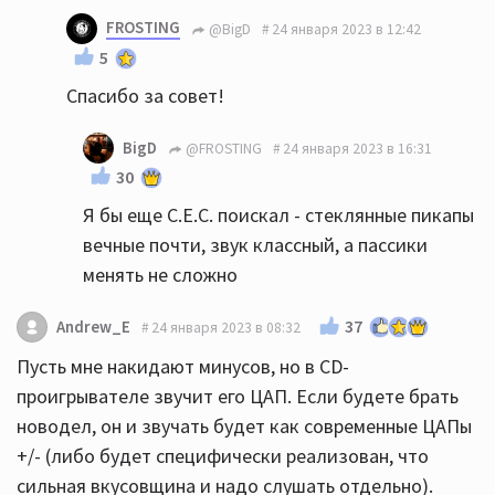
FROSTING
@BigD
24 января 2023 в 12:42
5
Спасибо за совет!
BigD
@FROSTING
24 января 2023 в 16:31
30
Я бы еще C.E.C. поискал - стеклянные пикапы
вечные почти, звук классный, а пассики
менять не сложно
37
Andrew_E
24 января 2023 в 08:32
Пусть мне накидают минусов, но в CD-
проигрывателе звучит его ЦАП. Если будете брать
новодел, он и звучать будет как современные ЦАПы
+/- (либо будет специфически реализован, что
сильная вкусовщина и надо слушать отдельно).