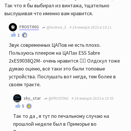
Так что я бы выбирал из винтажа, тщательно
выслушивая что именно вам нравится.
FROSTING
@Andrew_E
24 января 2023 в 10:11
1
Звук современных ЦАПов не есть плохо.
Пользуюсь плеером на ЦАПах ESS Sabre
2хES9038Q2M- очень нравится 👍🏻 Олдскул тоже
думаю оценю, всё таки это были топовые
устройства. Послушать вот негде, тем более в
своём тракте.
sky_star
@FROSTING
24 января 2023 в 10:35
5
Так то да , я тут по печальному случаю на
прошлой неделе был в Приморье во