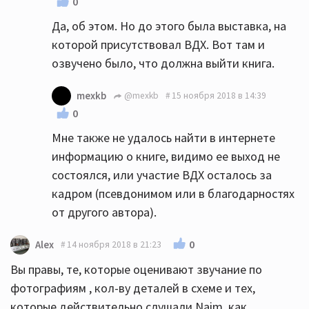
0
Да, об этом. Но до этого была выставка, на
которой присутствовал ВДХ. Вот там и
озвучено было, что должна выйти книга.
mexkb
@mexkb
15 ноября 2018 в 14:39
0
Мне также не удалось найти в интернете
информацию о книге, видимо ее выход не
состоялся, или участие ВДХ осталось за
кадром (псевдонимом или в благодарностях
от другого автора).
0
Alex
14 ноября 2018 в 21:23
Вы правы, те, которые оценивают звучание по
фотографиям , кол-ву деталей в схеме и тех,
которые действительно слушали Naim, как