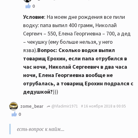
0
Условие
: На моем дне рождения все пили
водку: папа выпил 400 грамм, Николай
Сергеич – 550, Елена Георгиевна – 700, а дед
– чекушку (ему больше нельзя, у него
язва).
Вопрос
: Сколько водки выпил
товарищ Ерохин, если папа отрубился в
час ночи, Николай Сергеевич в два часа
ночи, Елена Георгиевна вообще не
отрубалась, а товарищ Ерохин подрался с
дедушкой?
)))
zome_bear
@Vladimir1971
16 ноября 2018 в 00:05
0
есть вопрос к найм...