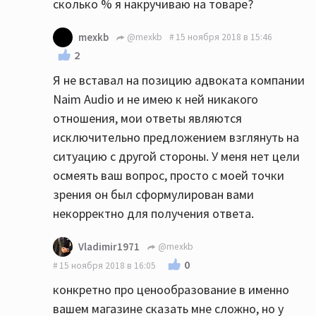
сколько % я накручиваю на товаре?
позицию адвоката компании найм? вам
хочеться представить мой вопрос смешным,
mexkb
@mexkb
15 ноября 2018 в 15:46
сделать из меня шута горохового, что б у
2
читающих данную тему, мой вопрос вызывал
Я не вставал на позицию адвоката компании
смех а не заставлял задуматься о сути
Naim Audio и не имею к ней никакого
происходящего? не думаю что это
отношения, мои ответы являются
получиться, отстаивать вашу точку зрения
исключительно предложением взглянуть на
конечно станут продавцы техники коих тут
ситуацию с другой стороны. У меня нет цели
большинство, но простому обывателю не
осмеять ваш вопрос, просто с моей точки
получающему дохода от продаж
зрения он был сформулирован вами
аудиотехники мой интерес к данной теме
некорректно для получения ответа.
вполне понятен, и вот им как как и мне
честный ответ на поставленный вопрос как
Vladimir1971
@mexkb
раз таки интересен
0
15 ноября 2018 в 16:05
конкретно про ценообразование в именно
вашем магазине сказать мне сложно, но у