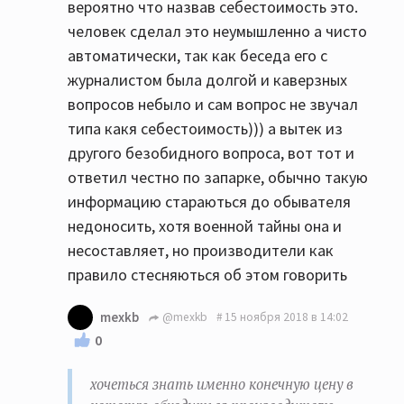
вероятно что назвав себестоимость это.
человек сделал это неумышленно а чисто
автоматически, так как беседа его с
журналистом была долгой и каверзных
вопросов небыло и сам вопрос не звучал
типа какя себестоимость))) а вытек из
другого безобидного вопроса, вот тот и
ответил честно по запарке, обычно такую
информацию стараються до обывателя
недоносить, хотя военной тайны она и
несоставляет, но производители как
правило стесняються об этом говорить
mexkb
@mexkb
15 ноября 2018 в 14:02
0
хочеться знать именно конечную цену в