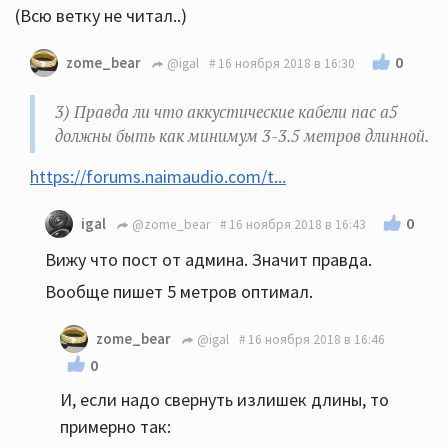
(Всю ветку не читал..)
0
zome_bear
@igal
16 ноября 2018 в 16:30
3) Правда ли что аккустические кабели nac a5
должны быть как минимум 3-3.5 метров длинной.
https://forums.naimaudio.com/t...
0
igal
@zome_bear
16 ноября 2018 в 16:43
Вижу что пост от админа. Значит правда.
Вообще пишет 5 метров оптимал.
zome_bear
@igal
16 ноября 2018 в 16:46
0
И, если надо свернуть излишек длины, то
примерно так: