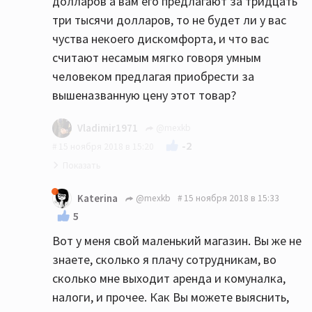
долларов а вам его предлагают за тридцать
три тысячи долларов, то не будет ли у вас
чуства некоего дискомфорта, и что вас
считают несамым мягко говоря умным
человеком предлагая приобрести за
вышеназванную цену этот товар?
Vladimir1971
@mexkb
-2
15 ноября 2018 в 15:20
ваша позиция мне ясна, все ваши ответы
Katerina
@mexkb
15 ноября 2018 в 15:33
направленны на забалтывание и отвлечение
5
внимания от конкретно заданного вопроса в
Вот у меня свой маленький магазин. Вы же не
котором никакого подвоха нет, и на который
знаете, сколько я плачу сотрудникам, во
вполне можно ответить прямо, правда мой
сколько мне выходит аренда и комуналка,
вопрос адресован не вам и мне не очень
налоги, и прочее. Как Вы можете выяснить,
понятно почему именно вы встаете в