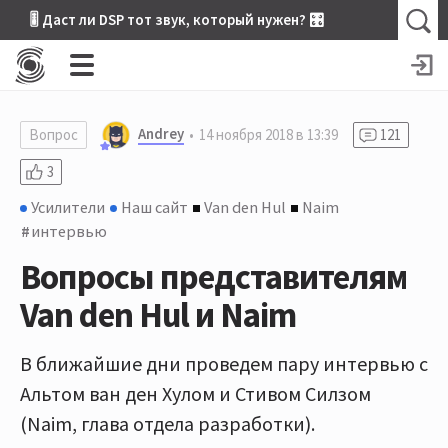
🎚 Даст ли DSP тот звук, который нужен? 🎛
Andrey
Вопрос
14 ноября 2018 в 13:39
121
3
Усилители
Наш сайт
Van den Hul
Naim
интервью
Вопросы представителям
Van den Hul и Naim
В ближайшие дни проведем пару интервью с
Альтом ван ден Хулом и Стивом Силзом
(Naim, глава отдела разработки).