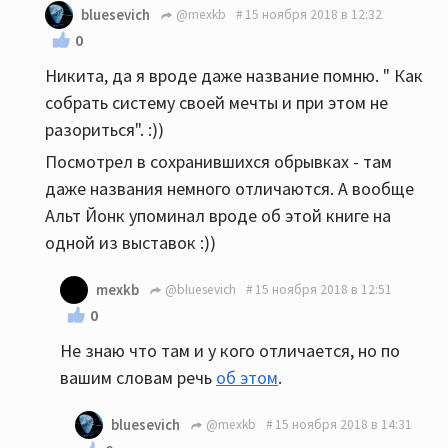
bluesevich
@mexkb
15 ноября 2018 в 12:32
0
Никита, да я вроде даже название помню. " Как
собрать систему своей мечты и при этом не
разориться". :))
Посмотрел в сохранившихся обрывках - там
даже названия немного отличаются. А вообще
Альт Йонк упоминал вроде об этой книге на
одной из выставок :))
mexkb
@bluesevich
15 ноября 2018 в 12:51
0
Не знаю что там и у кого отличается, но по
вашим словам речь
об этом
.
bluesevich
@mexkb
15 ноября 2018 в 14:31