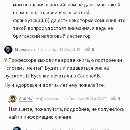
мои познания в английском не дают мне такой
возможности, извиняюсь за свой
французский,))) да есть некоторые сомнения что
такой вопрос удостоят внимания, я ведь не
британский налоговый инспектор
0
bluesevich
14 ноября 2018 в 18:49
У Профессора выходила вроде книга, о построении
"системы мечты". Будет ли издаваться она на
русском:-)? Кусочки печатали в СалонеАВ.
Ну и здоровья и долгих лет ему пожелайте.
Andrey
0
@bluesevich
14 ноября 2018 в 22:37
Напишите, пожалуйста, подробнее, не получилось
найти информацию о книге