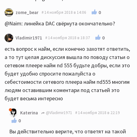
0
zome_bear
14 ноября 2018 в 14:06
@Naim: линейка DAC свёрнута окончательно?
0
Vladimir1971
14 ноября 2018 в 18:37
есть вопрос к найм, если конечно захотят ответить,
а то тут целая дискуссия вышла по поводу статьи о
сетевом плеере найм nd 555 будьте добры, если это
будет удобно спросите пожалуйста о
себестоимости сетевого плеера найм nd555 многим
людям оставившим коментари под статьей это
будет весьма интересно
Katerina
@Vladimir1971
14 ноября 2018 в 22:19
0
Вы действительно верите, что ответят на такой