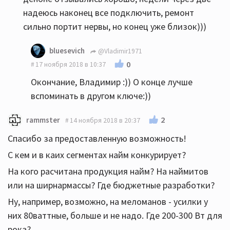
надеюсь наконец все подключить, ремонт
сильно портит нервы, но конец уже близок)))
bluesevich
@Vladimir1971
0
17 ноября 2018 в 10:37
Окончание, Владимир :)) О конце лучше
вспоминать в другом ключе:))
2
rammster
14 ноября 2018 в 20:37
Спасибо за предоставленную возможность!
С кем и в каих сегментах найм конкурирует?
На кого расчитана продукция найм? На наймитов
или на ширнармассы? Где бюджетные разработки?
Ну, например, возможно, на меломанов - усилки у
них 80ваттные, больше и не надо. Где 200-300 Вт для
рока?