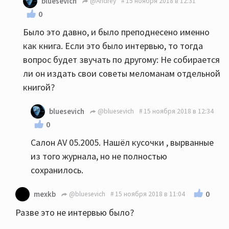
bluesevich
@Andrey
15 ноября 2018 в 12:31
0
Было это давно, и было преподнесено именно
как книга. Если это было интервью, то тогда
вопрос будет звучать по другому: Не собирается
ли он издать свои советы меломанам отдельной
книгой?
bluesevich
@bluesevich
15 ноября 2018 в 12:34
0
Салон AV 05.2005. Нашёл кусочки , вырванные
из того журнала, но не полностью
сохранилось.
0
mexkb
@bluesevich
15 ноября 2018 в 11:04
Разве это не интервью было?