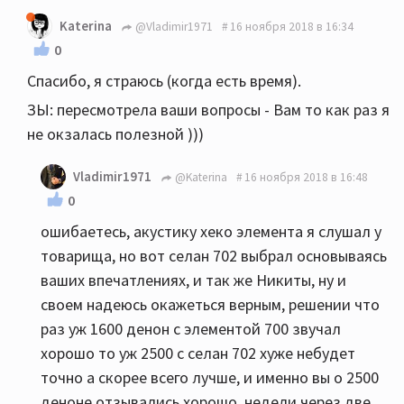
Katerina
@Vladimir1971
16 ноября 2018 в 16:34
0
Спасибо, я страюсь (когда есть время).
ЗЫ: пересмотрела ваши вопросы - Вам то как раз я
не окзалась полезной )))
Vladimir1971
@Katerina
16 ноября 2018 в 16:48
0
ошибаетесь, акустику хеко элемента я слушал у
товарища, но вот селан 702 выбрал основываясь
ваших впечатлениях, и так же Никиты, ну и
своем надеюсь окажеться верным, решении что
раз уж 1600 денон с элементой 700 звучал
хорошо то уж 2500 с селан 702 хуже небудет
точно а скорее всего лучше, и именно вы о 2500
деноне отзывались хорошо, недели через две