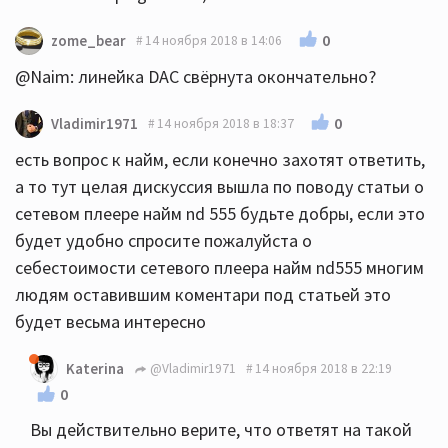
0
zome_bear
14 ноября 2018 в 14:06
@Naim: линейка DAC свёрнута окончательно?
0
Vladimir1971
14 ноября 2018 в 18:37
есть вопрос к найм, если конечно захотят ответить,
а то тут целая дискуссия вышла по поводу статьи о
сетевом плеере найм nd 555 будьте добры, если это
будет удобно спросите пожалуйста о
себестоимости сетевого плеера найм nd555 многим
людям оставившим коментари под статьей это
будет весьма интересно
Katerina
@Vladimir1971
14 ноября 2018 в 22:19
0
Вы действительно верите, что ответят на такой