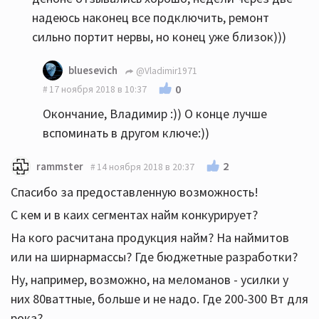
надеюсь наконец все подключить, ремонт
сильно портит нервы, но конец уже близок)))
bluesevich
@Vladimir1971
0
17 ноября 2018 в 10:37
Окончание, Владимир :)) О конце лучше
вспоминать в другом ключе:))
2
rammster
14 ноября 2018 в 20:37
Спасибо за предоставленную возможность!
С кем и в каих сегментах найм конкурирует?
На кого расчитана продукция найм? На наймитов
или на ширнармассы? Где бюджетные разработки?
Ну, например, возможно, на меломанов - усилки у
них 80ваттные, больше и не надо. Где 200-300 Вт для
рока?