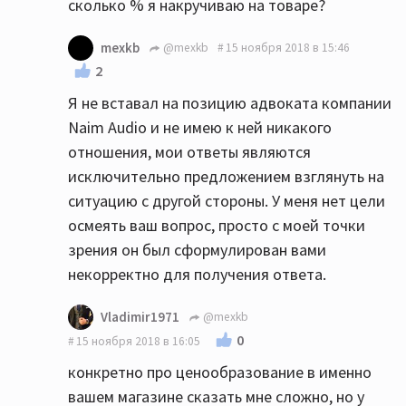
сколько % я накручиваю на товаре?
позицию адвоката компании найм? вам
хочеться представить мой вопрос смешным,
mexkb
@mexkb
15 ноября 2018 в 15:46
сделать из меня шута горохового, что б у
2
читающих данную тему, мой вопрос вызывал
Я не вставал на позицию адвоката компании
смех а не заставлял задуматься о сути
Naim Audio и не имею к ней никакого
происходящего? не думаю что это
отношения, мои ответы являются
получиться, отстаивать вашу точку зрения
исключительно предложением взглянуть на
конечно станут продавцы техники коих тут
ситуацию с другой стороны. У меня нет цели
большинство, но простому обывателю не
осмеять ваш вопрос, просто с моей точки
получающему дохода от продаж
зрения он был сформулирован вами
аудиотехники мой интерес к данной теме
некорректно для получения ответа.
вполне понятен, и вот им как как и мне
честный ответ на поставленный вопрос как
Vladimir1971
@mexkb
раз таки интересен
0
15 ноября 2018 в 16:05
конкретно про ценообразование в именно
вашем магазине сказать мне сложно, но у