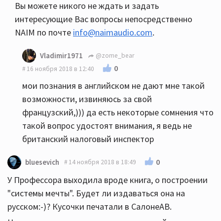
Вы можете никого не ждать и задать
интересующие Вас вопросы непосредственно
NAIM по почте
info@naimaudio.com
.
Vladimir1971
@zome_bear
0
16 ноября 2018 в 12:40
мои познания в английском не дают мне такой
возможности, извиняюсь за свой
французский,))) да есть некоторые сомнения что
такой вопрос удостоят внимания, я ведь не
британский налоговый инспектор
0
bluesevich
14 ноября 2018 в 18:49
У Профессора выходила вроде книга, о построении
"системы мечты". Будет ли издаваться она на
русском:-)? Кусочки печатали в СалонеАВ.