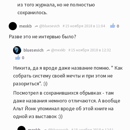
из того журнала, но не полностью
сохранилось.
0
mexkb
@bluesevich
15 ноября 2018 в 11:04
Разве это не интервью было?
bluesevich
@mexkb
15 ноября 2018 в 12:32
0
Никита, да я вроде даже название помню. " Как
собрать систему своей мечты и при этом не
разориться". :))
Посмотрел в сохранившихся обрывках - там
даже названия немного отличаются. А вообще
Альт Йонк упоминал вроде об этой книге на
одной из выставок :))
mexkb
@bluesevich
15 ноября 2018 в 12:51