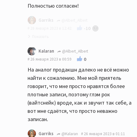
характером, а на Райзинге все куда-то
Полностью согласен!
Самый неудачный по звуку , что на виниле,
провалилось и звук стал плоским
что на компакте - "Граффити".
невыразительным, обозначив эту пагубную
Garriks
@Albert_Albert
тенденцию для следующих их альбомом.
Но, одновременно, оба самые любимые))
-10
26 января 2023 в 12:42
Последующий ремастер на компактах так
же ничего не поправил...
Kalaran
@Albert_Albert
А вот ремастеры трёх в.у. альбомов
🤝
0
26 января 2023 в 00:59
Whitesnake , которые сделал Питер Мью на
На аналог продакшн далеко не всё можно
EMI в 2005-м на мои уши ещё больше
найти к сожалению. Мне мой приятель
улучшили их звучание.
говорит, что мне просто нравятся более
плотные записи, поэтому глэм рок
(вайтснейк) вроде, как и звучит так себе, а
вот мне сдаётся, что просто неважно
записан.
Garriks
@Kalaran
26 января 2023 в 01:11