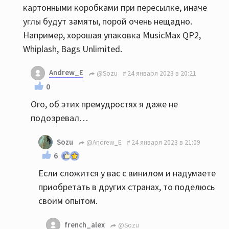
картонными коробками при пересылке, иначе
углы будут замяты, порой очень нещадно.
Например, хорошая упаковка MusicMax QP2,
Whiplash, Bags Unlimited.
Andrew_E
@Sozu
24 января 2023 в 20:21
0
Ого, об этих премудростях я даже не
подозревал…
Sozu
@Andrew_E
24 января 2023 в 21:09
6
Если сложится у вас с винилом и надумаете
приобретать в других странах, то поделюсь
своим опытом.
french_alex
@Sozu