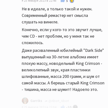
5
25 января 2023 в 22:46
Лучше все деньги, все по максимуму вложить в
Не в идеале, а только такой и нужен.
хороший CD
Современный ремастер нет смысла
слушать на виниле.
🤝
Конечно, если у кого-то это звучит лучше,
чем CD - нет проблем, но у меня так не
сложилось.
Даже расхваленный юбилейный "Dark Side"
выпущенный на 30-летие альбома имеет
плохую массу, новодельный King Crimson -
великолепный звук, края пластинки
шлифованные, масса 200 грамм, и шум от
самой массы. А берешь старый King Crimson
- тишина, масса не шумит! Надоело это.
Garriks
@Albert_Albert
-10
25 января 2023 в 23:04