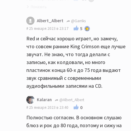
Albert_Albert
@Garriks
Потому я к винилу и не возвращался ни
5
25 января 2023 в 23:17
разу с тех пор как расстался с ним в 91-м
Red и сейчас хорошо играет, но замечу,
после очень долгой и незабываемой
что совсем ранние King Crimson еще лучше
дружбы.
звучат. Не знаю, что тогда делали с
Эх! Как же играл Red, который попал ко
записью, как колдовали, но много
мне в 79-м буквально за неделю до ухода в
пластинок конца 60-х до 75 года выдают
армию))
звук сравнимый с современными
аудиофильными записями на CD.
Kalaran
@Albert_Albert
0
25 января 2023 в 23:40
Полностью согласен. В основном слушаю
блюз и рок до 80 года, поэтому и сижу на