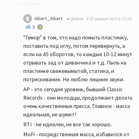
Но, это "гемор", и очень конкретный.
Albert_Albert
@Alexli
25 января 2023 в 22:24
5
А в чём то гемор заключается собственно?
"Гемор" в том, что надо помыть пластинку,
В хорошем тракте новодельный винил только
поставить под иглу, потом перевернуть, а
от аудиофильных контор имеет право на
если на 45 оборотов, то каждые 10-12 минут
жизнь
отрывать зад от диванчика и т.д. Пыль на
Зато как они звучат..... The Doors от AP это
пластинке свежевымытой, статика, и
нечто.
потрескивание. Не люблю лишние звуки.
Да и от обычных контор хватает
AP - это сегодня уровень, бывший Classic
качественного пресса. RTI например...
Records - они молодцы, продолжают делать
очень качественные пресса. Главное - масса
остальное - это "шлак",
идеальная, не шумит!
Старайтесь не покупать винил сделанный в
RTI - не идеален, не все так хорошо.
Чехии и шансов попасть на шлак будет
MoFi - посредственная масса, избавился от