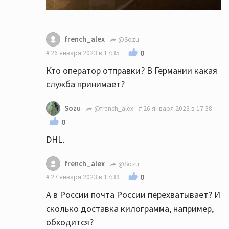
french_alex
@Sozu
0
26 января 2023 в 17:35
Кто оператор отправки? В Германии какая
служба принимает?
Sozu
@french_alex
26 января 2023 в 17:38
0
DHL.
french_alex
@Sozu
0
27 января 2023 в 17:39
А в России почта России перехватывает? И
сколько доставка килограмма, например,
обходится?