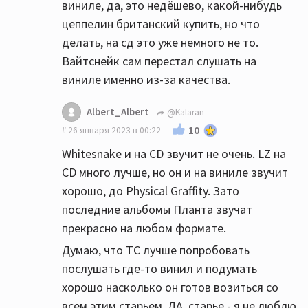
виниле, да, это недёшево, какой-нибудь
цеппелин британский купить, но что
делать, на сд это уже немного не то.
Вайтснейк сам перестал слушать на
виниле именно из-за качества.
Albert_Albert
@Kalaran
10
26 января 2023 в 00:22
Whitesnake и на CD звучит не очень. LZ на
CD много лучше, но он и на виниле звучит
хорошо, до Physical Graffity. Зато
последние альбомы Планта звучат
прекрасно на любом формате.
Думаю, что ТС лучше попробовать
послушать где-то винил и подумать
хорошо насколько он готов возиться со
всем этим старьем. ДА, старье - я не люблю