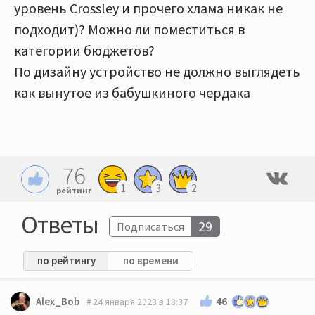
уровень Crossley и прочего хлама никак не
подходит)? Можно ли поместиться в
категории бюджетов?
По дизайну устройство не должно выглядеть
как вынутое из бабушкиного чердака
76
1
3
2
рейтинг
Ответы
29
Подписаться
по рейтингу
по времени
46
Alex_Bob
24 января 2023 в 18:37