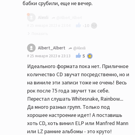
бабки срубили, еще не вечер.
Alexli
@Albert_Albert
-10
25 января 2023 в 23:04
"Гемор" в том, что надо помыть
Albert_Albert
@Alexli
пластинку, поставить под иглу, потом
5
25 января 2023 в 23:13
перевернуть,
Идеального формата пока нет. Приличное
Видимо каждому своё, мне лично нравится
количество CD звучат посредственно, но и
эти процессы )
на виниле эти записи тоже не очень! Весь
рок после 75 года звучит так себе.
Собственно и с СД все не так идеально, у
Перестал слушать Whitesnake, Rainbow...
меня есть куча компактов которые ужасно
Да много разных групп. Только под
звучат.
хорошее настроение идет! А поставишь
чтобы не покупать винил из Чехии надо
хоть CD, хоть винил ELP или Manfred Mann
было пройти определенный путь
или LZ ранние альбомы - это круто!