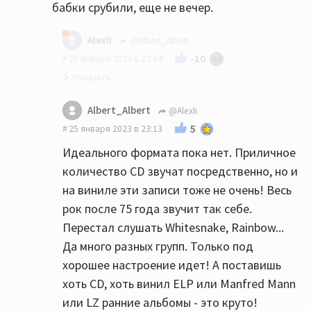
бабки срубили, еще не вечер.
Alexli
@Albert_Albert
-10
25 января 2023 в 23:04
"Гемор" в том, что надо помыть
Albert_Albert
@Alexli
пластинку, поставить под иглу, потом
5
25 января 2023 в 23:13
перевернуть,
Идеального формата пока нет. Приличное
Видимо каждому своё, мне лично нравится
количество CD звучат посредственно, но и
эти процессы )
на виниле эти записи тоже не очень! Весь
рок после 75 года звучит так себе.
Собственно и с СД все не так идеально, у
Перестал слушать Whitesnake, Rainbow...
меня есть куча компактов которые ужасно
Да много разных групп. Только под
звучат.
хорошее настроение идет! А поставишь
чтобы не покупать винил из Чехии надо
хоть CD, хоть винил ELP или Manfred Mann
было пройти определенный путь
или LZ ранние альбомы - это круто!