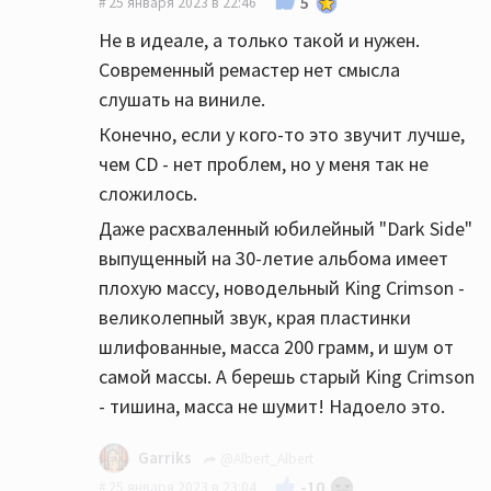
5
25 января 2023 в 22:46
Лучше все деньги, все по максимуму вложить в
Не в идеале, а только такой и нужен.
хороший CD
Современный ремастер нет смысла
слушать на виниле.
🤝
Конечно, если у кого-то это звучит лучше,
чем CD - нет проблем, но у меня так не
сложилось.
Даже расхваленный юбилейный "Dark Side"
выпущенный на 30-летие альбома имеет
плохую массу, новодельный King Crimson -
великолепный звук, края пластинки
шлифованные, масса 200 грамм, и шум от
самой массы. А берешь старый King Crimson
- тишина, масса не шумит! Надоело это.
Garriks
@Albert_Albert
-10
25 января 2023 в 23:04