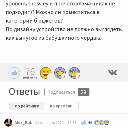
уровень Crossley и прочего хлама никак не
подходит)? Можно ли поместиться в
категории бюджетов?
По дизайну устройство не должно выглядеть
как вынутое из бабушкиного чердака
76
1
3
2
рейтинг
Ответы
29
Подписаться
по рейтингу
по времени
46
Alex_Bob
24 января 2023 в 18:37