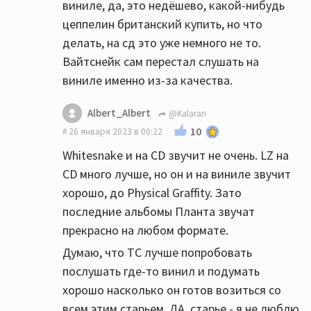
виниле, да, это недёшево, какой-нибудь
цеппелин британский купить, но что
делать, на сд это уже немного не то.
Вайтснейк сам перестал слушать на
виниле именно из-за качества.
Albert_Albert
@Kalaran
10
26 января 2023 в 00:22
Whitesnake и на CD звучит не очень. LZ на
CD много лучше, но он и на виниле звучит
хорошо, до Physical Graffity. Зато
последние альбомы Планта звучат
прекрасно на любом формате.
Думаю, что ТС лучше попробовать
послушать где-то винил и подумать
хорошо насколько он готов возиться со
всем этим старьем. ДА, старье - я не люблю