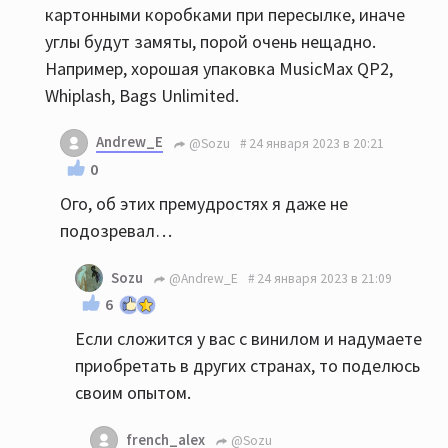
картонными коробками при пересылке, иначе
углы будут замяты, порой очень нещадно.
Например, хорошая упаковка MusicMax QP2,
Whiplash, Bags Unlimited.
Andrew_E
@Sozu
24 января 2023 в 20:21
0
Ого, об этих премудростях я даже не
подозревал…
Sozu
@Andrew_E
24 января 2023 в 21:09
6
Если сложится у вас с винилом и надумаете
приобретать в других странах, то поделюсь
своим опытом.
french_alex
@Sozu