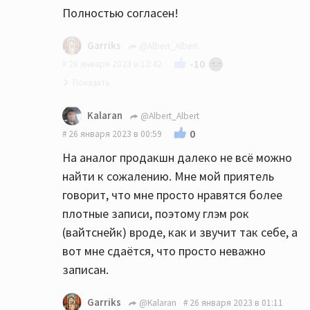
характером, а на Райзинге все куда-то
Полностью согласен!
Самый неудачный по звуку , что на виниле,
провалилось и звук стал плоским
что на компакте - "Граффити".
невыразительным, обозначив эту пагубную
Garriks
@Albert_Albert
тенденцию для следующих их альбомом.
Но, одновременно, оба самые любимые))
-10
26 января 2023 в 12:42
Последующий ремастер на компактах так
же ничего не поправил...
Kalaran
@Albert_Albert
А вот ремастеры трёх в.у. альбомов
🤝
0
26 января 2023 в 00:59
Whitesnake , которые сделал Питер Мью на
На аналог продакшн далеко не всё можно
EMI в 2005-м на мои уши ещё больше
найти к сожалению. Мне мой приятель
улучшили их звучание.
говорит, что мне просто нравятся более
плотные записи, поэтому глэм рок
(вайтснейк) вроде, как и звучит так себе, а
вот мне сдаётся, что просто неважно
записан.
Garriks
@Kalaran
26 января 2023 в 01:11