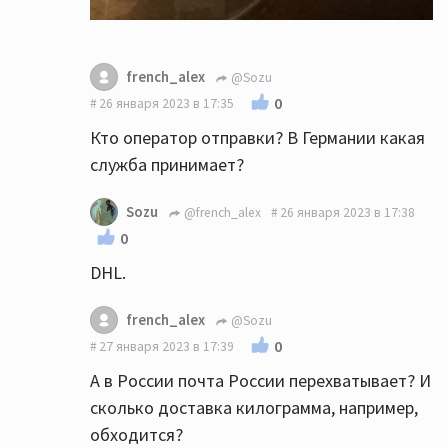
french_alex
@Sozu
0
26 января 2023 в 17:35
Кто оператор отправки? В Германии какая
служба принимает?
Sozu
@french_alex
26 января 2023 в 17:38
0
DHL.
french_alex
@Sozu
0
27 января 2023 в 17:39
А в России почта России перехватывает? И
сколько доставка килограмма, например,
обходится?