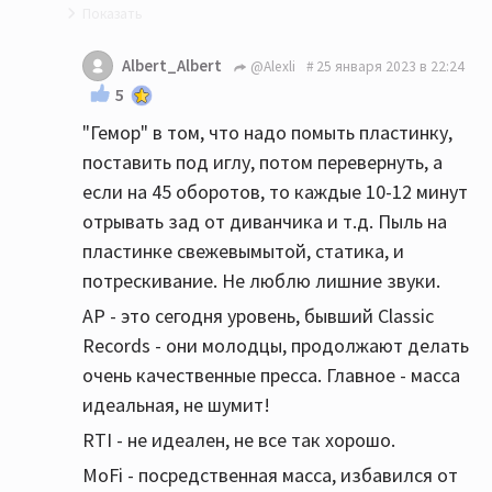
Но, это "гемор", и очень конкретный.
Albert_Albert
@Alexli
25 января 2023 в 22:24
5
А в чём то гемор заключается собственно?
"Гемор" в том, что надо помыть пластинку,
В хорошем тракте новодельный винил только
поставить под иглу, потом перевернуть, а
от аудиофильных контор имеет право на
если на 45 оборотов, то каждые 10-12 минут
жизнь
отрывать зад от диванчика и т.д. Пыль на
Зато как они звучат..... The Doors от AP это
пластинке свежевымытой, статика, и
нечто.
потрескивание. Не люблю лишние звуки.
Да и от обычных контор хватает
AP - это сегодня уровень, бывший Classic
качественного пресса. RTI например...
Records - они молодцы, продолжают делать
очень качественные пресса. Главное - масса
остальное - это "шлак",
идеальная, не шумит!
Старайтесь не покупать винил сделанный в
RTI - не идеален, не все так хорошо.
Чехии и шансов попасть на шлак будет
MoFi - посредственная масса, избавился от