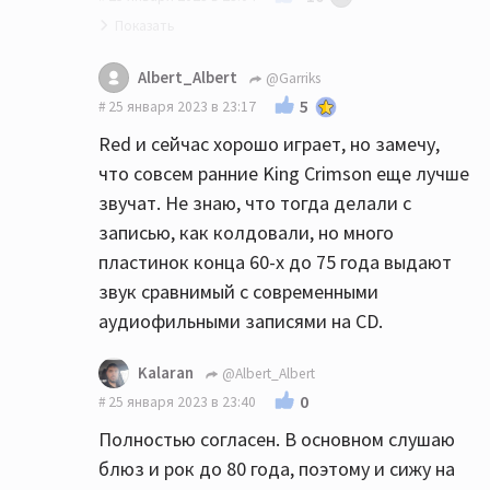
Albert_Albert
@Garriks
Потому я к винилу и не возвращался ни
5
25 января 2023 в 23:17
разу с тех пор как расстался с ним в 91-м
Red и сейчас хорошо играет, но замечу,
после очень долгой и незабываемой
что совсем ранние King Crimson еще лучше
дружбы.
звучат. Не знаю, что тогда делали с
Эх! Как же играл Red, который попал ко
записью, как колдовали, но много
мне в 79-м буквально за неделю до ухода в
пластинок конца 60-х до 75 года выдают
армию))
звук сравнимый с современными
аудиофильными записями на CD.
Kalaran
@Albert_Albert
0
25 января 2023 в 23:40
Полностью согласен. В основном слушаю
блюз и рок до 80 года, поэтому и сижу на