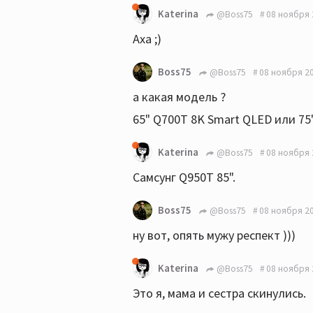
Katerina
@Boss75
08 ноября 
Аха ;)
Boss75
@Boss75
08 ноября 20
а какая модель ?
65" Q700T 8K Smart QLED или 75
Katerina
@Boss75
08 ноября 
Самсунг Q950T 85".
Boss75
@Boss75
08 ноября 20
ну вот, опять мужу респект )))
Katerina
@Boss75
08 ноября 
Это я, мама и сестра скинулись.