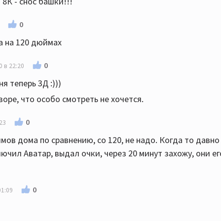
 8К - снос башки!!!
0
а на 120 дюймах
0
 в 22:20
я теперь 3Д :)))
зоре, что особо смотреть не хочется.
0
23
мов дома по сравнению, со 120, не надо. Когда то давно 
ючил Аватар, выдал очки, через 20 минут захожу, они е
0
01:09