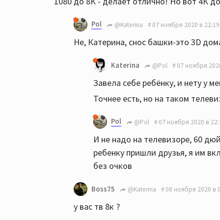
1080 до 8К - делает отлично! Но вот 4К до
Pol
@Katerina
07 ноября 2020 в 22:19
Не, Катерина, снос башки-это 3D дом
Katerina
@Pol
07 ноября 2020
Завела себе ребёнку, и нету у мен
Точнее есть, но на таком телеви
Pol
@Pol
07 ноября 2020 в 22:
И не надо на телевизоре, 60 дюй
ребенку пришли друзья, я им вкл
без очков
Boss75
@Katerina
08 ноября 2020 в 
у вас тв 8к ?