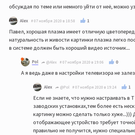
обсуждая по теме или немного уйти от неё, можно у
1
Alex
07 ноября 2020 в 18:58
Павел, хорошая плазма имеет отличную цветопередач
натуральность и живости картинки плазма легко по
в системе должен быть хороший видео источник...
Pol
0
@Alex
07 ноября 2020 в 19:06
А я ведь даже в настройки телевизора не залеза
1
Alex
@Pol
07 ноября 2020 в 19:24
Если не знаете, что нужно настраивать в Т
заводских установках,тем более есть нес
картинку можно сделать только хуже...))
отображающее устройство требует точной
правильно не получится, нужно специальн