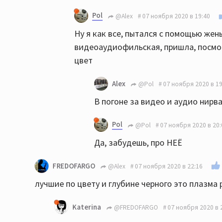
Pol
@Alex
07 ноября 2020 в 19:40
Ну я как все, пытался с помощью жены
видеоаудиофильская, пришла, посмотр
цвет
Alex
@Pol
07 ноября 2020 в 19
В погоне за видео и аудио нирв
Pol
@Pol
07 ноября 2020 в 20:
Да, забудешь, про НЕЁ
FREDOFARGO
@Alex
07 ноября 2020 в 22:16
лучшие по цвету и глубине черного это плазма p
Katerina
@FREDOFARGO
07 ноября 2020 в 