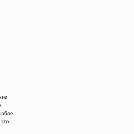
е на
е
любое
 это