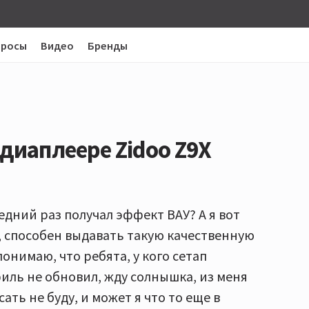
просы
Видео
Бренды
диаплеере Zidoo Z9X
ледний раз получал эффект ВАУ? А я вот
, способен выдавать такую качественную
понимаю, что ребята, у кого сетап
офиль не обновил, жду солнышка, из меня
ать не буду, и может я что то еще в