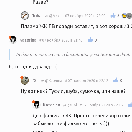
Разве?
5
Goha
@Alex
07 ноября 2020 в 23:00
Плазма ЖК ТВ позади оставит, а вот хороший О
0
Katerina
07 ноября 2020 в 21:46
Ребята, а кто из вас в домашних условиях последни
Я, сегодня, дважды :)
Pol
0
@Katerina
07 ноября 2020 в 22:12
Ну вот как? Туфли, шуба, сумочка, или наше?
Katerina
@Pol
07 ноября 2020 в 22:15
Два фильма в 4К. Просто телевизор отличн
забываю сам фильм смотреть :)))