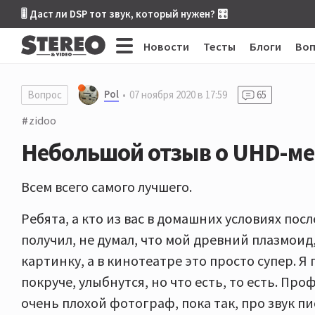
🎚 Даст ли DSP тот звук, который нужен? 🎛
Новости
Тесты
Блоги
Во
Pol
Вопрос
07 ноября 2020 в 17:59
65
zidoo
Небольшой отзыв о UHD-ме
Всем всего самого лучшего.
Ребята, а кто из вас в домашних условиях пос
получил, не думал, что мой древний плазмоид
картинку, а в кинотеатре это просто супер. Я 
покруче, улыбнутся, но что есть, то есть. Пр
очень плохой фотограф, пока так, про звук пис