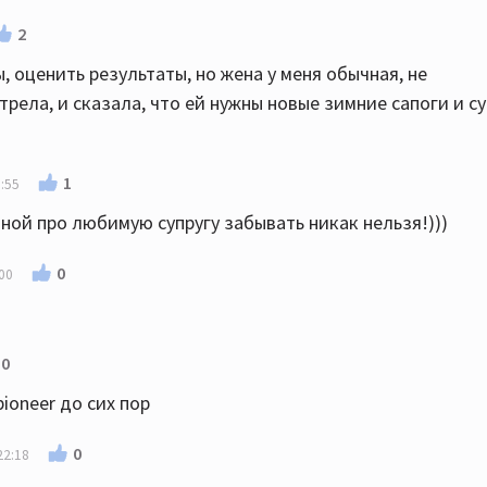
2
, оценить результаты, но жена у меня обычная, не
ела, и сказала, что ей нужны новые зимние сапоги и су
1
:55
аной про любимую супругу забывать никак нельзя!)))
0
00
0
ioneer до сих пор
0
22:18