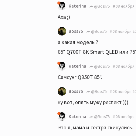
Katerina
@Boss75
08 ноября 
Аха ;)
Boss75
@Boss75
08 ноября 20
а какая модель ?
65" Q700T 8K Smart QLED или 75
Katerina
@Boss75
08 ноября 
Самсунг Q950T 85".
Boss75
@Boss75
08 ноября 20
ну вот, опять мужу респект )))
Katerina
@Boss75
08 ноября 
Это я, мама и сестра скинулись.