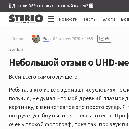
🎚 Даст ли DSP тот звук, который нужен? 🎛
Новости
Тесты
Блоги
Во
Pol
Вопрос
07 ноября 2020 в 17:59
65
zidoo
Небольшой отзыв о UHD-ме
Всем всего самого лучшего.
Ребята, а кто из вас в домашних условиях пос
получил, не думал, что мой древний плазмоид
картинку, а в кинотеатре это просто супер. Я 
покруче, улыбнутся, но что есть, то есть. Пр
очень плохой фотограф, пока так, про звук пис