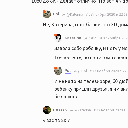
1080 до 8К - делает отлично! Но вот 4К до
Pol
@Katerina
07 ноября 2020 в 22:19
Не, Катерина, снос башки-это 3D дом
Katerina
@Pol
07 ноября 2020
Завела себе ребёнку, и нету у мен
Точнее есть, но на таком телеви
Pol
@Pol
07 ноября 2020 в 22:
И не надо на телевизоре, 60 дюй
ребенку пришли друзья, я им вкл
без очков
Boss75
@Katerina
08 ноября 2020 в 
у вас тв 8к ?