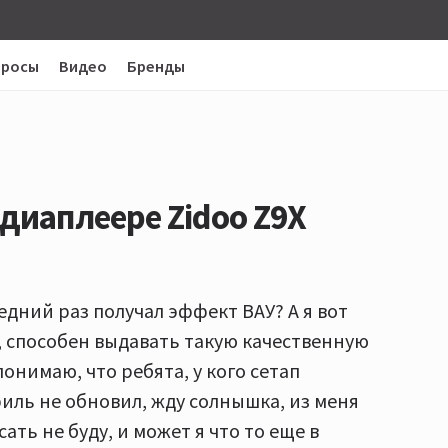
просы
Видео
Бренды
диаплеере Zidoo Z9X
ледний раз получал эффект ВАУ? А я вот
, способен выдавать такую качественную
понимаю, что ребята, у кого сетап
офиль не обновил, жду солнышка, из меня
ать не буду, и может я что то еще в