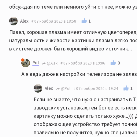
обсуждая по теме или немного уйти от неё, можно у
1
Alex
07 ноября 2020 в 18:58
Павел, хорошая плазма имеет отличную цветопередач
натуральность и живости картинки плазма легко по
в системе должен быть хороший видео источник...
Pol
0
@Alex
07 ноября 2020 в 19:06
А я ведь даже в настройки телевизора не залеза
1
Alex
@Pol
07 ноября 2020 в 19:24
Если не знаете, что нужно настраивать в Т
заводских установках,тем более есть нес
картинку можно сделать только хуже...))
отображающее устройство требует точной
правильно не получится, нужно специальн