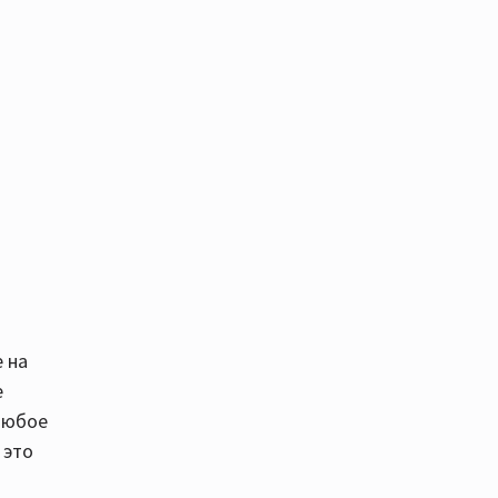
е на
е
любое
 это