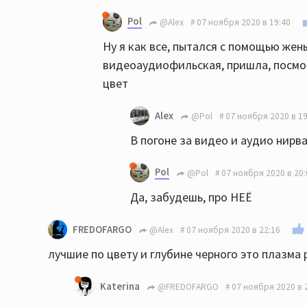
Pol
@Alex
07 ноября 2020 в 19:40
Ну я как все, пытался с помощью жены
видеоаудиофильская, пришла, посмотр
цвет
Alex
@Pol
07 ноября 2020 в 19
В погоне за видео и аудио нирв
Pol
@Pol
07 ноября 2020 в 20:
Да, забудешь, про НЕЁ
FREDOFARGO
@Alex
07 ноября 2020 в 22:16
лучшие по цвету и глубине черного это плазма p
Katerina
@FREDOFARGO
07 ноября 2020 в 