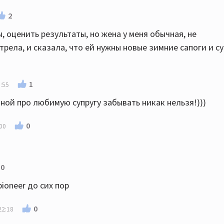
2
, оценить результаты, но жена у меня обычная, не
ела, и сказала, что ей нужны новые зимние сапоги и су
1
:55
аной про любимую супругу забывать никак нельзя!)))
0
00
0
ioneer до сих пор
0
22:18