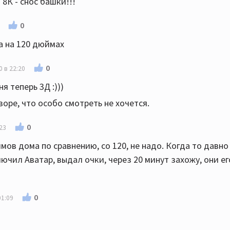
 8К - снос башки!!!
0
а на 120 дюймах
0
 в 22:20
я теперь 3Д :)))
зоре, что особо смотреть не хочется.
0
23
мов дома по сравнению, со 120, не надо. Когда то давно 
ючил Аватар, выдал очки, через 20 минут захожу, они е
0
01:09