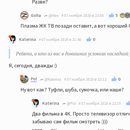
Разве?
5
Goha
@Alex
07 ноября 2020 в 23:00
Плазма ЖК ТВ позади оставит, а вот хороший О
0
Katerina
07 ноября 2020 в 21:46
Ребята, а кто из вас в домашних условиях последни
Я, сегодня, дважды :)
Pol
0
@Katerina
07 ноября 2020 в 22:12
Ну вот как? Туфли, шуба, сумочка, или наше?
Katerina
@Pol
07 ноября 2020 в 22:15
Два фильма в 4К. Просто телевизор отличн
забываю сам фильм смотреть :)))