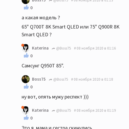
@Boss75
08 ноября 2020 в 01:13
0
а какая модель ?
65" Q700T 8K Smart QLED или 75" Q900R 8K
Smart QLED ?
Katerina
@Boss75
08 ноября 2020 в 01:16
0
Самсунг Q950T 85".
Boss75
@Boss75
08 ноября 2020 в 01:18
0
ну вот, опять мужу респект )))
Katerina
@Boss75
08 ноября 2020 в 01:19
0
Это я, мама и сестра скинулись.