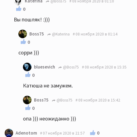
Katerina
@Boss75
08 ноября 2020 в 01:10
0
Вы пошляк! :)))
Boss75
@Katerina
08 ноября 2020 в 01:14
0
сорри )))
bluesevich
@Boss75
08 ноября 2020 в 15:35
0
Катюша не замужем.
Boss75
@Boss75
08 ноября 2020 в 15:42
0
опа ))) неожиданно )))
0
Adenotom
07 ноября 2020 в 21:57