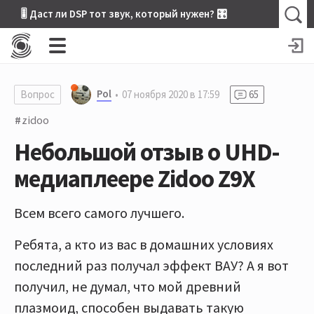
🎚 Даст ли DSP тот звук, который нужен? 🎛
Pol
Вопрос
07 ноября 2020 в 17:59
65
zidoo
Небольшой отзыв о UHD-
медиаплеере Zidoo Z9X
Всем всего самого лучшего.
Ребята, а кто из вас в домашних условиях
последний раз получал эффект ВАУ? А я вот
получил, не думал, что мой древний
плазмоид, способен выдавать такую