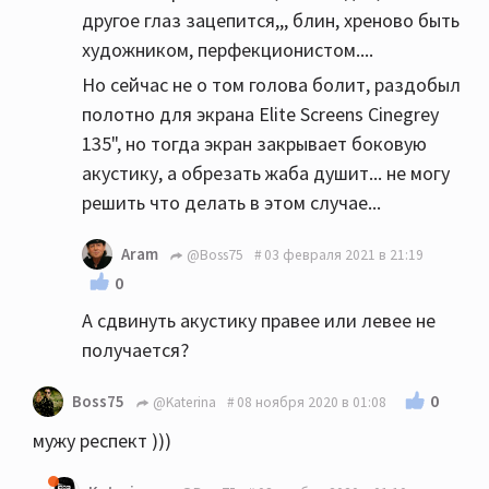
другое глаз зацепится,,, блин, хреново быть
художником, перфекционистом....
Но сейчас не о том голова болит, раздобыл
полотно для экрана Elite Screens Cinegrey
135", но тогда экран закрывает боковую
акустику, а обрезать жаба душит... не могу
решить что делать в этом случае...
Aram
@Boss75
03 февраля 2021 в 21:19
0
А сдвинуть акустику правее или левее не
получается?
0
Boss75
@Katerina
08 ноября 2020 в 01:08
мужу респект )))