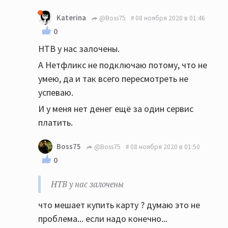
Katerina
@Boss75
08 ноября 2020 в 01:46
0
НТВ у нас залочены.
А Нетфликс не подключаю потому, что не
умею, да и так всего пересмотреть не
успеваю.
И у меня нет денег ещё за один сервис
платить.
Boss75
@Boss75
08 ноября 2020 в 01:50
0
НТВ у нас залочены
что мешает купить карту ? думаю это не
проблема... если надо конечно...