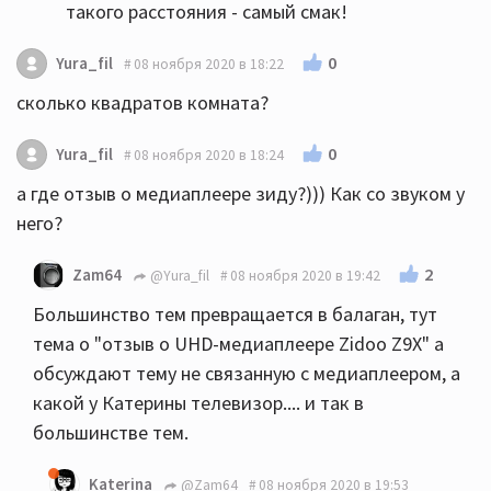
такого расстояния - самый смак!
0
Yura_fil
08 ноября 2020 в 18:22
сколько квадратов комната?
0
Yura_fil
08 ноября 2020 в 18:24
а где отзыв о медиаплеере зиду?))) Как со звуком у
него?
2
Zam64
@Yura_fil
08 ноября 2020 в 19:42
Большинство тем превращается в балаган, тут
тема о "отзыв о UHD-медиаплеере Zidoo Z9X" а
обсуждают тему не связанную с медиаплеером, а
какой у Катерины телевизор.... и так в
большинстве тем.
Katerina
@Zam64
08 ноября 2020 в 19:53