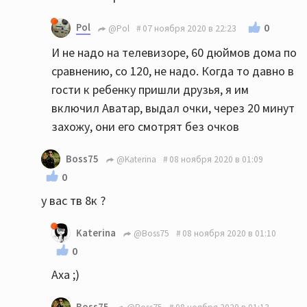
Pol
0
@Pol
07 ноября 2020 в 22:23
И не надо на телевизоре, 60 дюймов дома по
сравнению, со 120, не надо. Когда то давно в
гости к ребенку пришли друзья, я им
включил Аватар, выдал очки, через 20 минут
захожу, они его смотрят без очков
Boss75
@Katerina
08 ноября 2020 в 01:09
0
у вас тв 8к ?
Katerina
@Boss75
08 ноября 2020 в 01:10
0
Аха ;)
Boss75