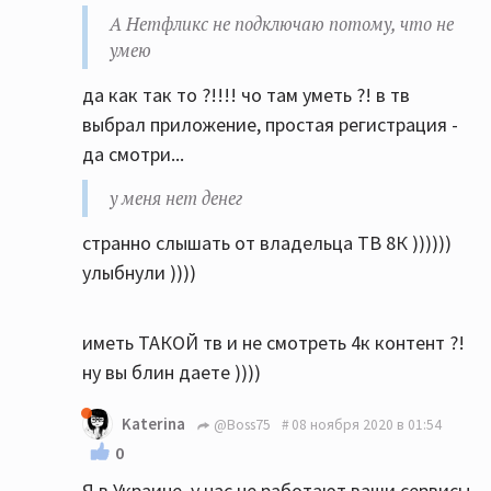
А Нетфликс не подключаю потому, что не
умею
да как так то ?!!!! чо там уметь ?! в тв
выбрал приложение, простая регистрация -
да смотри...
у меня нет денег
странно слышать от владельца ТВ 8К ))))))
улыбнули ))))
иметь ТАКОЙ тв и не смотреть 4к контент ?!
ну вы блин даете ))))
Katerina
@Boss75
08 ноября 2020 в 01:54
0
Я в Украине, у нас не работают ваши сервисы.