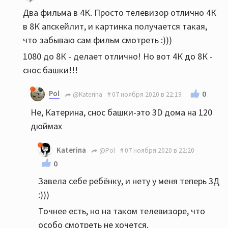
Два фильма в 4К. Просто телевизор отлично 4К
в 8К апскейлит, и картинка получается такая,
что забываю сам фильм смотреть :)))
1080 до 8К - делает отлично! Но вот 4К до 8К -
снос башки!!!
Pol
0
@Katerina
07 ноября 2020 в 22:19
Не, Катерина, снос башки-это 3D дома на 120
дюймах
Katerina
@Pol
07 ноября 2020 в 22:20
0
Завела себе ребёнку, и нету у меня теперь 3Д
:)))
Точнее есть, но на таком телевизоре, что
особо смотреть не хочется.