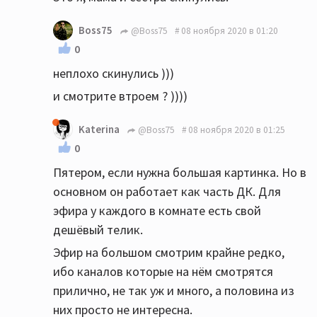
Boss75
@Boss75
08 ноября 2020 в 01:20
0
неплохо скинулись )))
и смотрите втроем ? ))))
Katerina
@Boss75
08 ноября 2020 в 01:25
0
Пятером, если нужна большая картинка. Но в
основном он работает как часть ДК. Для
эфира у каждого в комнате есть свой
дешёвый телик.
Эфир на большом смотрим крайне редко,
ибо каналов которые на нём смотрятся
прилично, не так уж и много, а половина из
них просто не интересна.