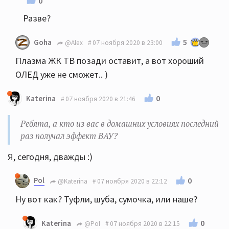
0
Разве?
5
Goha
@Alex
07 ноября 2020 в 23:00
Плазма ЖК ТВ позади оставит, а вот хороший
ОЛЕД уже не сможет.. )
0
Katerina
07 ноября 2020 в 21:46
Ребята, а кто из вас в домашних условиях последний
раз получал эффект ВАУ?
Я, сегодня, дважды :)
Pol
0
@Katerina
07 ноября 2020 в 22:12
Ну вот как? Туфли, шуба, сумочка, или наше?
0
Katerina
@Pol
07 ноября 2020 в 22:15