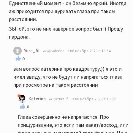
Единственный момент - он безумно яркий. Иногда
аж приходится прищуривать глаза при таком
расстоянии.
ЗЫ: ой, это не мне наверное вопрос был :) Прошу
пардона.
Yura_fil
@Katerina
08 ноября 2020 в 18:54
0
вам вопрос катерина про квадратуру.)) я это и
имел ввиду, что не будут ли напрягаться глаза
при просмотре на таком расстоянии
Katerina
@Yura_fil
08 ноября 2020 в 19:02
0
Глаза совершенно не напрягаются. Про
прищуривание, это если там закат/восход, или
фото вспышка, или прямой свет фар и тд. Но я