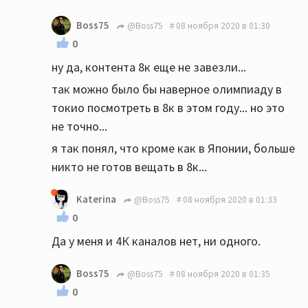
Boss75
@Boss75
08 ноября 2020 в 01:30
0
ну да, контента 8к еще не завезли...
так можно было бы наверное олимпиаду в
токио посмотреть в 8к в этом году... но это
не точно...
я так понял, что кроме как в Японии, больше
никто не готов вещать в 8к...
Katerina
@Boss75
08 ноября 2020 в 01:33
0
Да у меня и 4К каналов нет, ни одного.
Boss75
@Boss75
08 ноября 2020 в 01:35
0