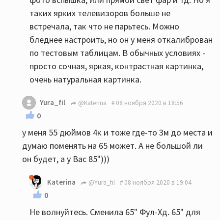
таких ярких телевизоров больше не
встречала, так что не парьтесь. Можно
бледнее настроить, но он у меня откалиброван
по тестовым таблицам. В обычных условиях -
просто сочная, яркая, контрастная картинка,
очень натуральная картинка.
Yura_fil
@Katerina
08 ноября 2020 в 18:56
0
у меня 55 дюймов 4к и тоже где-то 3м до места и
думаю поменять на 65 может. А не большой ли
он будет, а у Вас 85")))
Katerina
@Yura_fil
08 ноября 2020 в 19:04
0
Не волнуйтесь. Сменила 65" Фул-Хд. 65" для