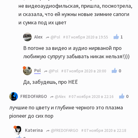
не видеоаудиофильская, пришла, посмотрела,
и сказала, что ей нужны новые зимние сапоги
и сумка под их цвет
1
Alex
@Pol
07 ноября 2020 в 19:55
В погоне за видео и аудио нирваной про
любимую супругу забывать никак нельзя!)))
Pol
0
@Pol
07 ноября 2020 в 20:00
Да, забудешь, про НЕЁ
0
FREDOFARGO
@Alex
07 ноября 2020 в 22:16
лучшие по цвету и глубине черного это плазма
pioneer до сих пор
Katerina
@FREDOFARGO
07 ноября 2020 в 22:18