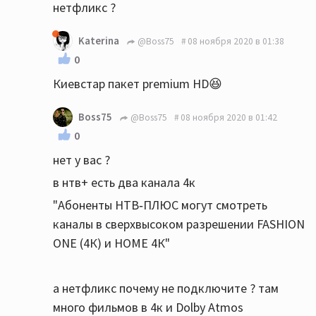
нетфликс ?
Katerina
@Boss75
08 ноября 2020 в 01:38
0
Киевстар пакет premium HD😆
Boss75
@Boss75
08 ноября 2020 в 01:42
0
нет у вас ?
в нтв+ есть два канала 4к
"Абоненты НТВ‑ПЛЮС могут смотреть
каналы в сверхвысоком разрешении FASHION
ONE (4К) и HOME 4К"
а нетфликс почему не подключите ? там
много фильмов в 4к и Dolby Atmos