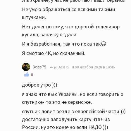
Не умею обращаться со всякими такими
штучками.
Нет денег потому, что дорогой телевизор
купила, заначку отдала.
И я безработная, так что пока так☹️
Я смотрю 4К, но скачанный.
Boss75
@Boss75
08 ноября 2020 в 10:46
0
доброе утро )))
я знаю что вы с Украины. но если говорить о
спутнике- то это не сервис же.
спутник ловит везде в европейской части )))
достаточно заполучить карту нтв+ из
России. ну это конечно если НАДО )))