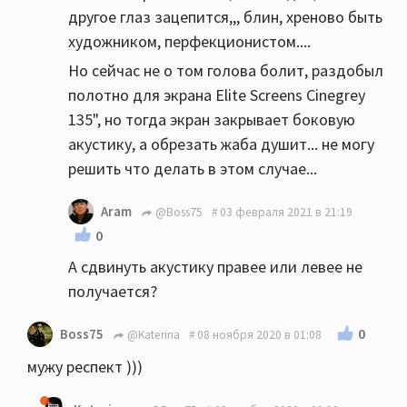
другое глаз зацепится,,, блин, хреново быть
художником, перфекционистом....
Но сейчас не о том голова болит, раздобыл
полотно для экрана Elite Screens Cinegrey
135", но тогда экран закрывает боковую
акустику, а обрезать жаба душит... не могу
решить что делать в этом случае...
Aram
@Boss75
03 февраля 2021 в 21:19
0
А сдвинуть акустику правее или левее не
получается?
0
Boss75
@Katerina
08 ноября 2020 в 01:08
мужу респект )))