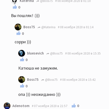
Katerina
@Boss75
08 ноября 2020 в 01:10
0
Вы пошляк! :)))
Boss75
@Katerina
08 ноября 2020 в 01:14
0
сорри )))
bluesevich
@Boss75
08 ноября 2020 в 15:35
0
Катюша не замужем.
Boss75
@Boss75
08 ноября 2020 в 15:42
0
опа ))) неожиданно )))
0
Adenotom
07 ноября 2020 в 21:57