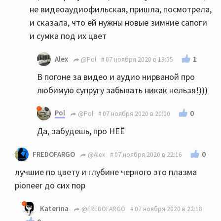
не видеоаудиофильская, пришла, посмотрела,
и сказала, что ей нужны новые зимние сапоги
и сумка под их цвет
1
Alex
@Pol
07 ноября 2020 в 19:55
В погоне за видео и аудио нирваной про
любимую супругу забывать никак нельзя!)))
Pol
0
@Pol
07 ноября 2020 в 20:00
Да, забудешь, про НЕЁ
0
FREDOFARGO
@Alex
07 ноября 2020 в 22:16
лучшие по цвету и глубине черного это плазма
pioneer до сих пор
Katerina
@FREDOFARGO
07 ноября 2020 в 22:18