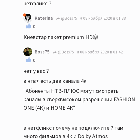
нетфликс ?
Katerina
@Boss75
08 ноября 2020 в 01:38
0
Киевстар пакет premium HD😆
Boss75
@Boss75
08 ноября 2020 в 01:42
0
нет у вас ?
в нтв+ есть два канала 4к
"Абоненты НТВ‑ПЛЮС могут смотреть
каналы в сверхвысоком разрешении FASHION
ONE (4К) и HOME 4К"
а нетфликс почему не подключите ? там
много фильмов в 4к и Dolby Atmos