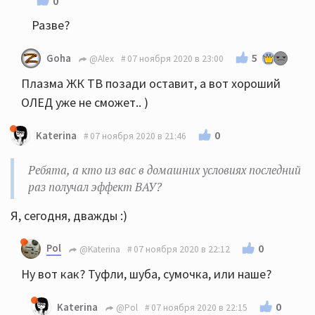
0
Разве?
5
Goha
@Alex
07 ноября 2020 в 23:00
Плазма ЖК ТВ позади оставит, а вот хороший
ОЛЕД уже не сможет.. )
0
Katerina
07 ноября 2020 в 21:46
Ребята, а кто из вас в домашних условиях последний
раз получал эффект ВАУ?
Я, сегодня, дважды :)
Pol
0
@Katerina
07 ноября 2020 в 22:12
Ну вот как? Туфли, шуба, сумочка, или наше?
0
Katerina
@Pol
07 ноября 2020 в 22:15