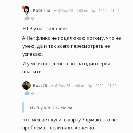
Katerina
@Boss75
08 ноября 2020 в 01:46
0
НТВ у нас залочены.
А Нетфликс не подключаю потому, что не
умею, да и так всего пересмотреть не
успеваю.
И у меня нет денег ещё за один сервис
платить.
Boss75
@Boss75
08 ноября 2020 в 01:50
0
НТВ у нас залочены
что мешает купить карту ? думаю это не
проблема... если надо конечно...