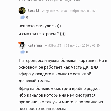
Boss75
@Boss75
08 ноября 2020 в 01:20
0
неплохо скинулись )))
и смотрите втроем ? ))))
Katerina
@Boss75
08 ноября 2020 в 01:25
0
Пятером, если нужна большая картинка. Но в
основном он работает как часть ДК. Для
эфира у каждого в комнате есть свой
дешёвый телик.
Эфир на большом смотрим крайне редко,
ибо каналов которые на нём смотрятся
прилично, не так уж и много, а половина из
них просто не интересна.