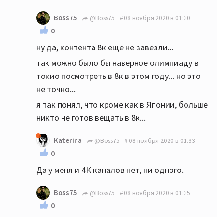
Boss75
@Boss75
08 ноября 2020 в 01:30
0
ну да, контента 8к еще не завезли...
так можно было бы наверное олимпиаду в
токио посмотреть в 8к в этом году... но это
не точно...
я так понял, что кроме как в Японии, больше
никто не готов вещать в 8к...
Katerina
@Boss75
08 ноября 2020 в 01:33
0
Да у меня и 4К каналов нет, ни одного.
Boss75
@Boss75
08 ноября 2020 в 01:35
0