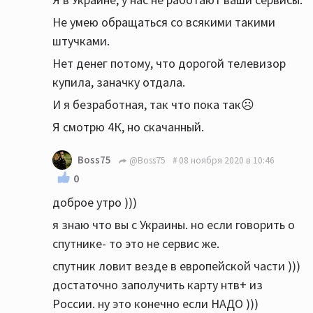
Не умею обращаться со всякими такими
штучками.
Нет денег потому, что дорогой телевизор
купила, заначку отдала.
И я безработная, так что пока так☹️
Я смотрю 4К, но скачанный.
Boss75
@Boss75
08 ноября 2020 в 10:46
0
доброе утро )))
я знаю что вы с Украины. но если говорить о
спутнике- то это не сервис же.
спутник ловит везде в европейской части )))
достаточно заполучить карту нтв+ из
России. ну это конечно если НАДО )))