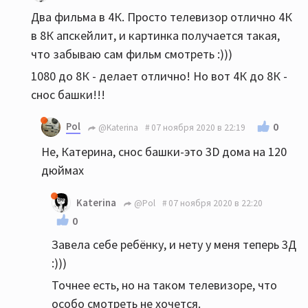
Два фильма в 4К. Просто телевизор отлично 4К
в 8К апскейлит, и картинка получается такая,
что забываю сам фильм смотреть :)))
1080 до 8К - делает отлично! Но вот 4К до 8К -
снос башки!!!
Pol
0
@Katerina
07 ноября 2020 в 22:19
Не, Катерина, снос башки-это 3D дома на 120
дюймах
Katerina
@Pol
07 ноября 2020 в 22:20
0
Завела себе ребёнку, и нету у меня теперь 3Д
:)))
Точнее есть, но на таком телевизоре, что
особо смотреть не хочется.