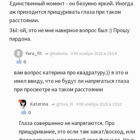
Единственный момент - он безумно яркий. Иногда
аж приходится прищуривать глаза при таком
расстоянии.
ЗЫ: ой, это не мне наверное вопрос был :) Прошу
пардона.
Yura_fil
@Katerina
08 ноября 2020 в 18:54
0
вам вопрос катерина про квадратуру.)) я это и
имел ввиду, что не будут ли напрягаться глаза
при просмотре на таком расстоянии
Katerina
@Yura_fil
08 ноября 2020 в 19:02
0
Глаза совершенно не напрягаются. Про
прищуривание, это если там закат/восход, или
фото вспышка, или прямой свет фар и тд. Но я