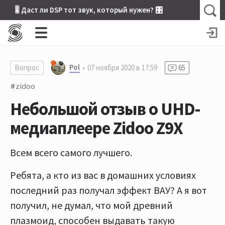
🎚 Даст ли DSP тот звук, который нужен? 🎛
Pol
Вопрос
07 ноября 2020 в 17:59
65
zidoo
Небольшой отзыв о UHD-
медиаплеере Zidoo Z9X
Всем всего самого лучшего.
Ребята, а кто из вас в домашних условиях
последний раз получал эффект ВАУ? А я вот
получил, не думал, что мой древний
плазмоид, способен выдавать такую