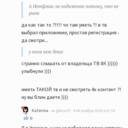
А Нетфликс не подключаю потому, что не
умею
да как так то ?!!!! чо там уметь ?! в тв
выбрал приложение, простая регистрация -
да смотри...
у меня нет денег
странно слышать от владельца ТВ 8К ))))))
улыбнули ))))
иметь ТАКОЙ тв и не смотреть 4к контент ?!
ну вы блин даете ))))
Katerina
@Boss75
08 ноября 2020 в 01:54
0
Я в Украине, у нас не работают ваши сервисы.