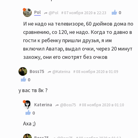
Pol
0
@Pol
07 ноября 2020 в 22:23
И не надо на телевизоре, 60 дюймов дома по
сравнению, со 120, не надо. Когда то давно в
гости к ребенку пришли друзья, я им
включил Аватар, выдал очки, через 20 минут
захожу, они его смотрят без очков
Boss75
@Katerina
08 ноября 2020 в 01:09
0
у вас тв 8к ?
Katerina
@Boss75
08 ноября 2020 в 01:10
0
Аха ;)
Boss75