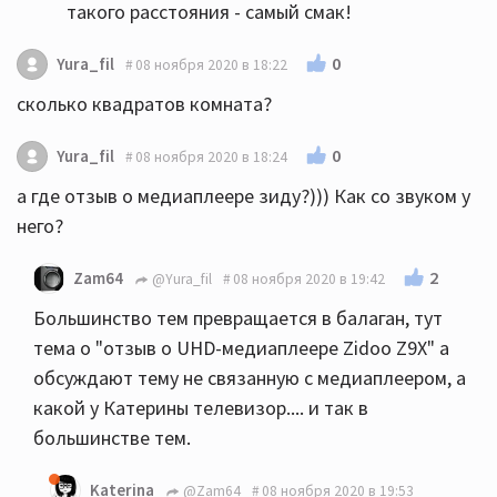
такого расстояния - самый смак!
0
Yura_fil
08 ноября 2020 в 18:22
сколько квадратов комната?
0
Yura_fil
08 ноября 2020 в 18:24
а где отзыв о медиаплеере зиду?))) Как со звуком у
него?
2
Zam64
@Yura_fil
08 ноября 2020 в 19:42
Большинство тем превращается в балаган, тут
тема о "отзыв о UHD-медиаплеере Zidoo Z9X" а
обсуждают тему не связанную с медиаплеером, а
какой у Катерины телевизор.... и так в
большинстве тем.
Katerina
@Zam64
08 ноября 2020 в 19:53