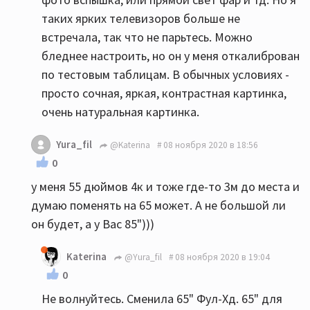
таких ярких телевизоров больше не
встречала, так что не парьтесь. Можно
бледнее настроить, но он у меня откалиброван
по тестовым таблицам. В обычных условиях -
просто сочная, яркая, контрастная картинка,
очень натуральная картинка.
Yura_fil
@Katerina
08 ноября 2020 в 18:56
0
у меня 55 дюймов 4к и тоже где-то 3м до места и
думаю поменять на 65 может. А не большой ли
он будет, а у Вас 85")))
Katerina
@Yura_fil
08 ноября 2020 в 19:04
0
Не волнуйтесь. Сменила 65" Фул-Хд. 65" для