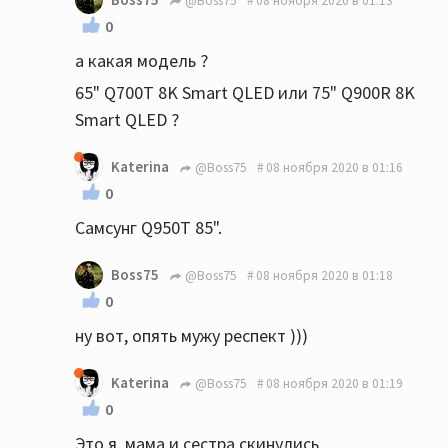
@Boss75
08 ноября 2020 в 01:13
0
а какая модель ?
65" Q700T 8K Smart QLED или 75" Q900R 8K
Smart QLED ?
Katerina
@Boss75
08 ноября 2020 в 01:16
0
Самсунг Q950T 85".
Boss75
@Boss75
08 ноября 2020 в 01:18
0
ну вот, опять мужу респект )))
Katerina
@Boss75
08 ноября 2020 в 01:19
0
Это я, мама и сестра скинулись.