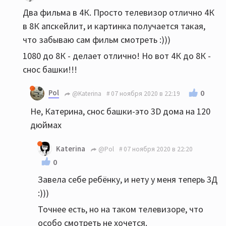
Два фильма в 4К. Просто телевизор отлично 4К
в 8К апскейлит, и картинка получается такая,
что забываю сам фильм смотреть :)))
1080 до 8К - делает отлично! Но вот 4К до 8К -
снос башки!!!
Pol
0
@Katerina
07 ноября 2020 в 22:19
Не, Катерина, снос башки-это 3D дома на 120
дюймах
Katerina
@Pol
07 ноября 2020 в 22:20
0
Завела себе ребёнку, и нету у меня теперь 3Д
:)))
Точнее есть, но на таком телевизоре, что
особо смотреть не хочется.