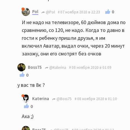
Pol
0
@Pol
07 ноября 2020 в 22:23
И не надо на телевизоре, 60 дюймов дома по
сравнению, со 120, не надо. Когда то давно в
гости к ребенку пришли друзья, я им
включил Аватар, выдал очки, через 20 минут
захожу, они его смотрят без очков
Boss75
@Katerina
08 ноября 2020 в 01:09
0
у вас тв 8к ?
Katerina
@Boss75
08 ноября 2020 в 01:10
0
Аха ;)
Boss75