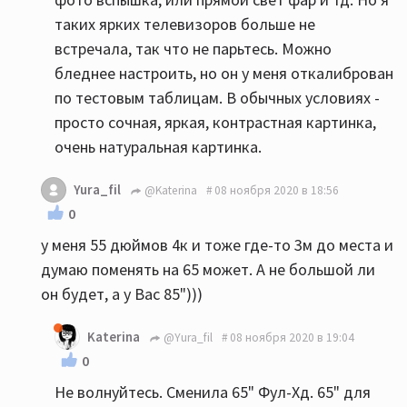
таких ярких телевизоров больше не
встречала, так что не парьтесь. Можно
бледнее настроить, но он у меня откалиброван
по тестовым таблицам. В обычных условиях -
просто сочная, яркая, контрастная картинка,
очень натуральная картинка.
Yura_fil
@Katerina
08 ноября 2020 в 18:56
0
у меня 55 дюймов 4к и тоже где-то 3м до места и
думаю поменять на 65 может. А не большой ли
он будет, а у Вас 85")))
Katerina
@Yura_fil
08 ноября 2020 в 19:04
0
Не волнуйтесь. Сменила 65" Фул-Хд. 65" для