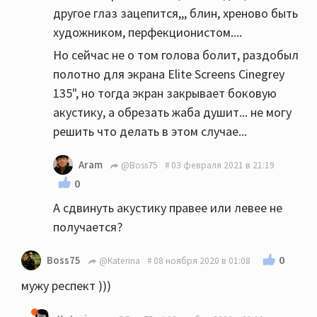
другое глаз зацепится,,, блин, хреново быть
художником, перфекционистом....
Но сейчас не о том голова болит, раздобыл
полотно для экрана Elite Screens Cinegrey
135", но тогда экран закрывает боковую
акустику, а обрезать жаба душит... не могу
решить что делать в этом случае...
Aram
@Boss75
03 февраля 2021 в 21:19
0
А сдвинуть акустику правее или левее не
получается?
0
Boss75
@Katerina
08 ноября 2020 в 01:08
мужу респект )))