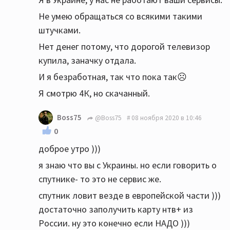
Не умею обращаться со всякими такими
штучками.
Нет денег потому, что дорогой телевизор
купила, заначку отдала.
И я безработная, так что пока так☹️
Я смотрю 4К, но скачанный.
Boss75
@Boss75
08 ноября 2020 в 10:46
0
доброе утро )))
я знаю что вы с Украины. но если говорить о
спутнике- то это не сервис же.
спутник ловит везде в европейской части )))
достаточно заполучить карту нтв+ из
России. ну это конечно если НАДО )))