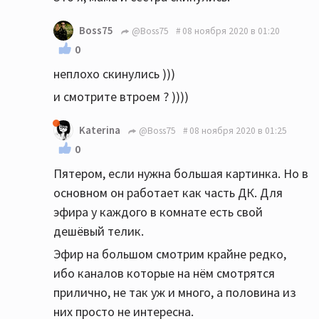
Boss75
@Boss75
08 ноября 2020 в 01:20
0
неплохо скинулись )))
и смотрите втроем ? ))))
Katerina
@Boss75
08 ноября 2020 в 01:25
0
Пятером, если нужна большая картинка. Но в
основном он работает как часть ДК. Для
эфира у каждого в комнате есть свой
дешёвый телик.
Эфир на большом смотрим крайне редко,
ибо каналов которые на нём смотрятся
прилично, не так уж и много, а половина из
них просто не интересна.