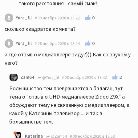
такого расстояния - самый смак!
0
Yura_fil
08 ноября 2020 в 18:22
сколько квадратов комната?
0
Yura_fil
08 ноября 2020 в 18:24
а где отзыв о медиаплеере зиду?))) Как со звуком у
него?
2
Zam64
@Yura_fil
08 ноября 2020 в 19:42
Большинство тем превращается в балаган, тут
тема о "отзыв о UHD-медиаплеере Zidoo Z9X" а
обсуждают тему не связанную с медиаплеером, а
какой у Катерины телевизор.... и так в
большинстве тем.
Katerina
@Zam64
08 ноября 2020 в 19:53