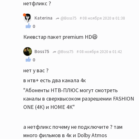
нетфликс ?
Katerina
@Boss75
08 ноября 2020 в 01:38
0
Киевстар пакет premium HD😆
Boss75
@Boss75
08 ноября 2020 в 01:42
0
нет у вас ?
в нтв+ есть два канала 4к
"Абоненты НТВ‑ПЛЮС могут смотреть
каналы в сверхвысоком разрешении FASHION
ONE (4К) и HOME 4К"
а нетфликс почему не подключите ? там
много фильмов в 4к и Dolby Atmos