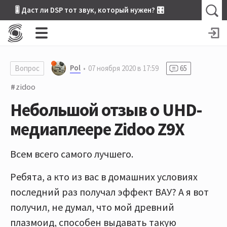
🎚 Даст ли DSP тот звук, который нужен? 🎛
Pol
Вопрос
07 ноября 2020 в 17:59
65
zidoo
Небольшой отзыв о UHD-
медиаплеере Zidoo Z9X
Всем всего самого лучшего.
Ребята, а кто из вас в домашних условиях
последний раз получал эффект ВАУ? А я вот
получил, не думал, что мой древний
плазмоид, способен выдавать такую