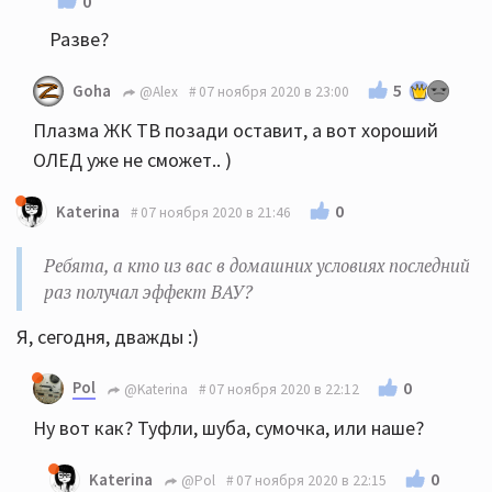
0
Разве?
5
Goha
@Alex
07 ноября 2020 в 23:00
Плазма ЖК ТВ позади оставит, а вот хороший
ОЛЕД уже не сможет.. )
0
Katerina
07 ноября 2020 в 21:46
Ребята, а кто из вас в домашних условиях последний
раз получал эффект ВАУ?
Я, сегодня, дважды :)
Pol
0
@Katerina
07 ноября 2020 в 22:12
Ну вот как? Туфли, шуба, сумочка, или наше?
0
Katerina
@Pol
07 ноября 2020 в 22:15