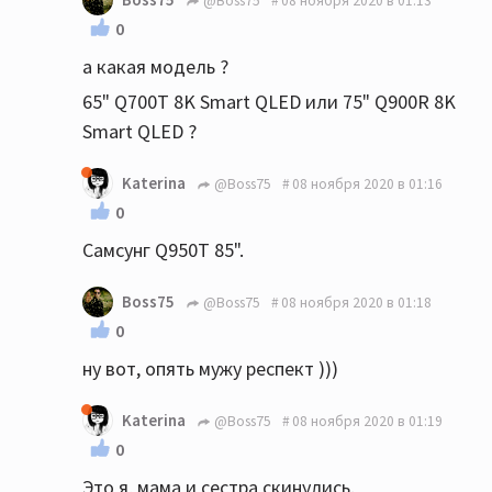
@Boss75
08 ноября 2020 в 01:13
0
а какая модель ?
65" Q700T 8K Smart QLED или 75" Q900R 8K
Smart QLED ?
Katerina
@Boss75
08 ноября 2020 в 01:16
0
Самсунг Q950T 85".
Boss75
@Boss75
08 ноября 2020 в 01:18
0
ну вот, опять мужу респект )))
Katerina
@Boss75
08 ноября 2020 в 01:19
0
Это я, мама и сестра скинулись.