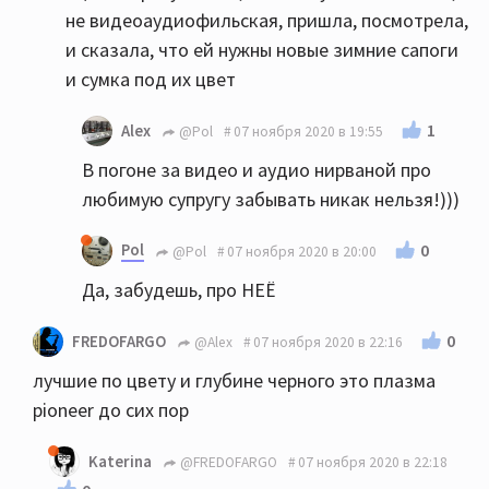
не видеоаудиофильская, пришла, посмотрела,
и сказала, что ей нужны новые зимние сапоги
и сумка под их цвет
1
Alex
@Pol
07 ноября 2020 в 19:55
В погоне за видео и аудио нирваной про
любимую супругу забывать никак нельзя!)))
Pol
0
@Pol
07 ноября 2020 в 20:00
Да, забудешь, про НЕЁ
0
FREDOFARGO
@Alex
07 ноября 2020 в 22:16
лучшие по цвету и глубине черного это плазма
pioneer до сих пор
Katerina
@FREDOFARGO
07 ноября 2020 в 22:18