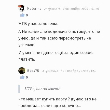
Katerina
@Boss75
08 ноября 2020 в 01:46
0
НТВ у нас залочены.
А Нетфликс не подключаю потому, что не
умею, да и так всего пересмотреть не
успеваю.
И у меня нет денег ещё за один сервис
платить.
Boss75
@Boss75
08 ноября 2020 в 01:50
0
НТВ у нас залочены
что мешает купить карту ? думаю это не
проблема... если надо конечно...