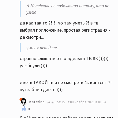
А Нетфликс не подключаю потому, что не
умею
да как так то ?!!!! чо там уметь ?! в тв
выбрал приложение, простая регистрация -
да смотри...
у меня нет денег
странно слышать от владельца ТВ 8К ))))))
улыбнули ))))
иметь ТАКОЙ тв и не смотреть 4к контент ?!
ну вы блин даете ))))
Katerina
@Boss75
08 ноября 2020 в 01:54
0
Я в Украине, у нас не работают ваши сервисы.