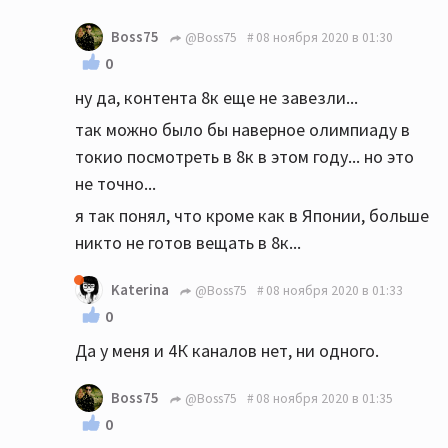
Boss75
@Boss75
08 ноября 2020 в 01:30
0
ну да, контента 8к еще не завезли...
так можно было бы наверное олимпиаду в
токио посмотреть в 8к в этом году... но это
не точно...
я так понял, что кроме как в Японии, больше
никто не готов вещать в 8к...
Katerina
@Boss75
08 ноября 2020 в 01:33
0
Да у меня и 4К каналов нет, ни одного.
Boss75
@Boss75
08 ноября 2020 в 01:35
0