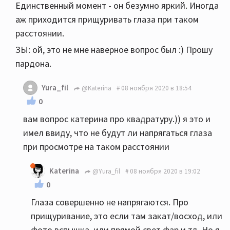
Единственный момент - он безумно яркий. Иногда
аж приходится прищуривать глаза при таком
расстоянии.
ЗЫ: ой, это не мне наверное вопрос был :) Прошу
пардона.
Yura_fil
@Katerina
08 ноября 2020 в 18:54
0
вам вопрос катерина про квадратуру.)) я это и
имел ввиду, что не будут ли напрягаться глаза
при просмотре на таком расстоянии
Katerina
@Yura_fil
08 ноября 2020 в 19:02
0
Глаза совершенно не напрягаются. Про
прищуривание, это если там закат/восход, или
фото вспышка, или прямой свет фар и тд. Но я