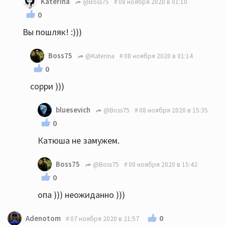
Katerina
@Boss75
08 ноября 2020 в 01:10
0
Вы пошляк! :)))
Boss75
@Katerina
08 ноября 2020 в 01:14
0
сорри )))
bluesevich
@Boss75
08 ноября 2020 в 15:35
0
Катюша не замужем.
Boss75
@Boss75
08 ноября 2020 в 15:42
0
опа ))) неожиданно )))
0
Adenotom
07 ноября 2020 в 21:57