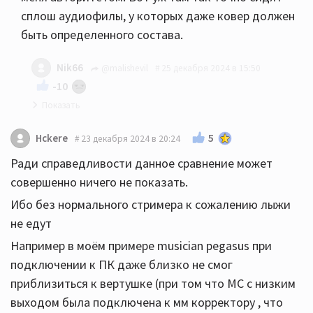
сплош аудиофилы, у которых даже ковер должен
быть определенного состава.
Nik66
@malishevil
25 декабря 2024 в 15:50
-10
Дак вы читайте только что будет полезно для
5
Hckere
23 декабря 2024 в 20:24
вас, на ковер не обращайте внимание
Ради справедливости данное сравнение может
совершенно ничего не показать.
Ибо без нормального стримера к сожалению лыжи
не едут
Например в моём примере musician pegasus при
подключении к ПК даже близко не смог
приблизиться к вертушке (при том что МС с низким
выходом была подключена к мм корректору , что