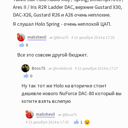
Ares II / Iris R2R Ladder DAC, верхние Gustard X30,
DAC-X26, Gustard R26 и A26 очень неплохие.
Я слушал Holo Spring - очень неплохой ЦАП.
malishevil
@Boss75
23 декабря 2024 в 17:20
0
Все это совсем другой бюджет.
Boss75
@malishevil
23 декабря 2024 в 17:27
0
Ну так тот же Holo на вторичке стоит
дешевле нового NuForce DAC-80 который вы
хотите взять вслепую
malishevil
@Boss75
1
23 декабря 2024 в 17:43