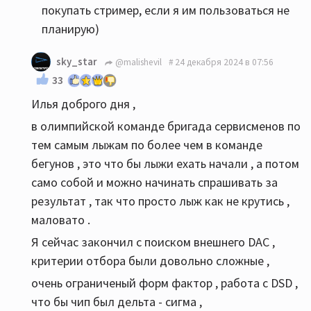
покупать стример, если я им пользоваться не
планирую)
sky_star
@malishevil
24 декабря 2024 в 07:56
33
Илья доброго дня ,
в олимпийской команде бригада сервисменов по
тем самым лыжам по более чем в команде
бегунов , это что бы лыжи ехать начали , а потом
само собой и можно начинать спрашивать за
результат , так что просто лыж как не крутись ,
маловато .
Я сейчас закончил с поиском внешнего DAC ,
критерии отбора были довольно сложные ,
очень ограниченый форм фактор , работа с DSD ,
что бы чип был дельта - сигма ,