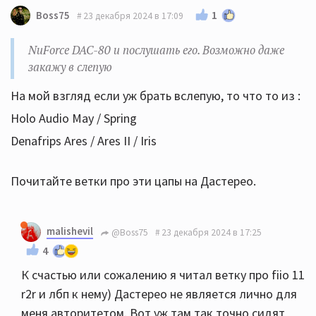
1
Boss75
23 декабря 2024 в 17:09
NuForce DAC-80 и послушать его. Возможно даже
закажу в слепую
На мой взгляд если уж брать вслепую, то что то из :
Holo Audio May / Spring
Denafrips Ares / Ares II / Iris
Почитайте ветки про эти цапы на Дастерео.
malishevil
@Boss75
23 декабря 2024 в 17:25
4
К счастью или сожалению я читал ветку про fiio 11
r2r и лбп к нему) Дастерео не является лично для
меня авторитетом. Вот уж там так точно сидят