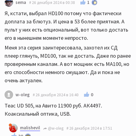
1
sema
26 декабря 2024 в 00:38
Я, кстати, выбрал HD100 потому что фактически
доплата за блютуз. И цена в 53 более приятная. А
пульт у них есть опциональный, вот только достать
его в нынешнем моменте непросто.
Меня эта серия заинтересовала, захотел их СД
плеер глянуть, MD100, так не достать. Даже по ранее
проверенным каналам. А вот мощник есть МА100, но
его способности немного смущают. Да и пока не
очень актуален.
0
w-oleg
26 декабря 2024 в 16:40
Teac UD 505, на Авито 11900 руб. АК4497.
Коаксиальный оптика, USB.
malishevil
@w-oleg
26 декабря 2024 в 17:51
30