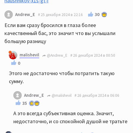
naushnikov-x1s-gt-i
30
Andrew_E
25 декабря 2024 в 22:16
Если вам сразу бросился в глаза более
качественный бас, это значит что вы услышали
большую разницу
malishevil
@Andrew_E
26 декабря 2024 в 00:50
0
Этого не достаточно чтобы потратить такую
сумму.
Andrew_E
@malishevil
26 декабря 2024 в 06:06
35
А это всегда субъективная оценка. Значит,
недостаточно, и со спокойной душой не тратьте