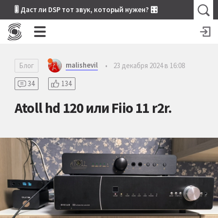
🎚 Даст ли DSP тот звук, который нужен? 🎛
malishevil
Блог
•
23 декабря 2024 в 16:08
34
134
Atoll hd 120 или Fiio 11 r2r.