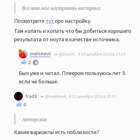
Все что мог настроить настроил
Посмотрите
тут
про настройку.
Там копать и копать что бы добиться хорошего
результата от ноута в качестве источника.
malishevil
@Boss75
23 декабря 2024 в 17:19
2
Был уже и читал. Плеером пользуюсь лет 5
если не больше.
frad3
@malishevil
23 декабря 2024 в 20:03
0
Авторские
Какие варианты есть поблизости?