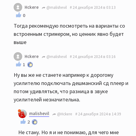
Hckere
@malishevil
24 декабря 2024 в 03:13
0
Тогда рекомендую посмотреть на варианты со
встроенным стримером, но ценник явно будет
выше
Hckere
@malishevil
24 декабря 2024 в 03:16
1
Ну вы же не станете например к дорогому
усилителю подключать дешманский сд плеер и
потом удивляться, что разница в звуке
усилителей незначительна.
malishevil
@Hckere
24 декабря 2024 в 14:39
2
Не стану. Но я и не понимаю, для чего мне