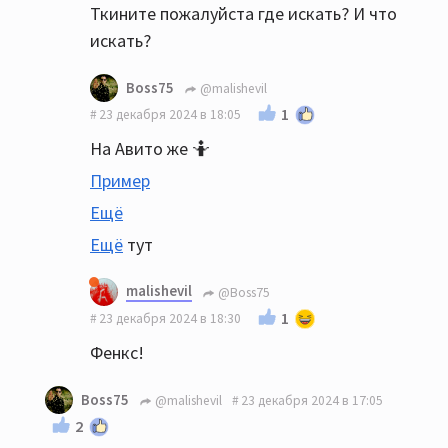
Ткините пожалуйста где искать? И что
искать?
Boss75
@malishevil
1
23 декабря 2024 в 18:05
На Авито же 🤷
Пример
Ещё
Ещё
тут
malishevil
@Boss75
1
23 декабря 2024 в 18:30
Фенкс!
Boss75
@malishevil
23 декабря 2024 в 17:05
2