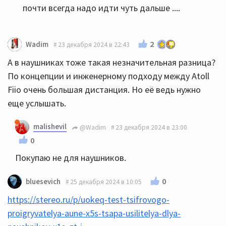
почти всегда надо идти чуть дальше ....
2
Wadim
23 декабря 2024 в 22:43
А в наушниках тоже такая незначительная разница?
По концепции и инженерному подходу между Atoll
Fiio очень большая дистанция. Но её ведь нужно
еще услышать.
malishevil
@Wadim
23 декабря 2024 в 23:00
0
Покупаю не для наушников.
0
bluesevich
25 декабря 2024 в 10:05
https://stereo.ru/p/uokeq-test-tsifrovogo-
proigryvatelya-aune-x5s-tsapa-usilitelya-dlya-