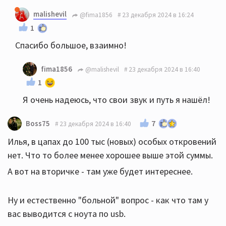
malishevil
@fima1856
23 декабря 2024 в 16:24
1
Спасибо большое, взаимно!
fima1856
@malishevil
23 декабря 2024 в 16:40
1
Я очень надеюсь, что свои звук и путь я нашёл!
7
Boss75
23 декабря 2024 в 16:40
Илья, в цапах до 100 тыс (новых) особых откровений
нет. Что то более менее хорошее выше этой суммы.
А вот на вторичке - там уже будет интереснее.
Ну и естественно "больной" вопрос - как что там у
вас выводится с ноута по usb.