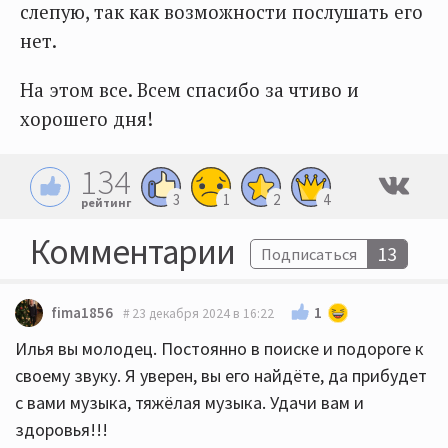
слепую, так как возможности послушать его
нет.
На этом все. Всем спасибо за чтиво и
хорошего дня!
134
3
1
2
4
рейтинг
Комментарии
13
Подписаться
1
fima1856
23 декабря 2024 в 16:22
Илья вы молодец. Постоянно в поиске и подороге к
своему звуку. Я уверен, вы его найдёте, да прибудет
с вами музыка, тяжёлая музыка. Удачи вам и
здоровья!!!