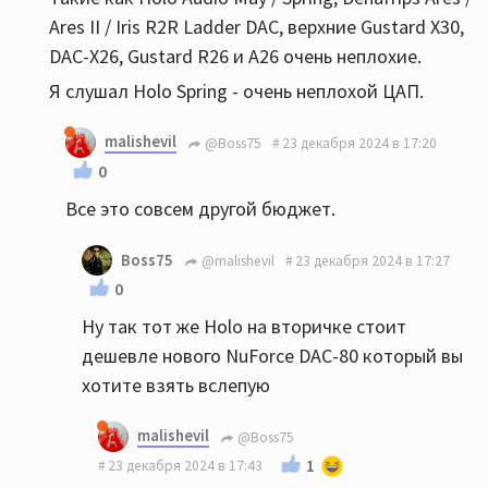
Ares II / Iris R2R Ladder DAC, верхние Gustard X30,
DAC-X26, Gustard R26 и A26 очень неплохие.
Я слушал Holo Spring - очень неплохой ЦАП.
malishevil
@Boss75
23 декабря 2024 в 17:20
0
Все это совсем другой бюджет.
Boss75
@malishevil
23 декабря 2024 в 17:27
0
Ну так тот же Holo на вторичке стоит
дешевле нового NuForce DAC-80 который вы
хотите взять вслепую
malishevil
@Boss75
1
23 декабря 2024 в 17:43