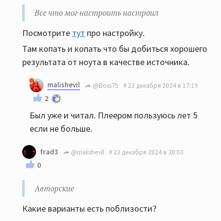
Все что мог настроить настроил
Посмотрите
тут
про настройку.
Там копать и копать что бы добиться хорошего
результата от ноута в качестве источника.
malishevil
@Boss75
23 декабря 2024 в 17:19
2
Был уже и читал. Плеером пользуюсь лет 5
если не больше.
frad3
@malishevil
23 декабря 2024 в 20:03
0
Авторские
Какие варианты есть поблизости?