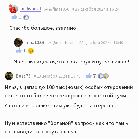
malishevil
@fima1856
23 декабря 2024 в 16:24
1
Спасибо большое, взаимно!
fima1856
@malishevil
23 декабря 2024 в 16:40
1
Я очень надеюсь, что свои звук и путь я нашёл!
7
Boss75
23 декабря 2024 в 16:40
Илья, в цапах до 100 тыс (новых) особых откровений
нет. Что то более менее хорошее выше этой суммы.
А вот на вторичке - там уже будет интереснее.
Ну и естественно "больной" вопрос - как что там у
вас выводится с ноута по usb.