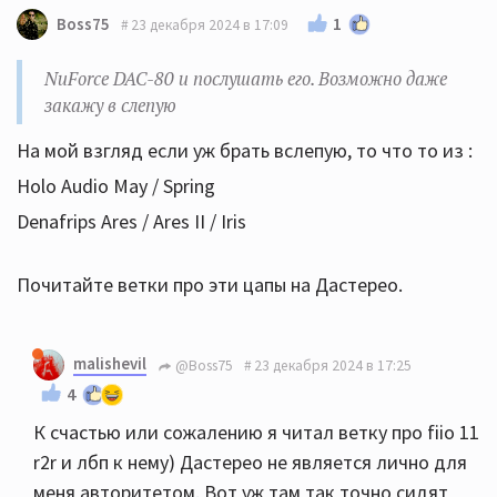
1
Boss75
23 декабря 2024 в 17:09
NuForce DAC-80 и послушать его. Возможно даже
закажу в слепую
На мой взгляд если уж брать вслепую, то что то из :
Holo Audio May / Spring
Denafrips Ares / Ares II / Iris
Почитайте ветки про эти цапы на Дастерео.
malishevil
@Boss75
23 декабря 2024 в 17:25
4
К счастью или сожалению я читал ветку про fiio 11
r2r и лбп к нему) Дастерео не является лично для
меня авторитетом. Вот уж там так точно сидят