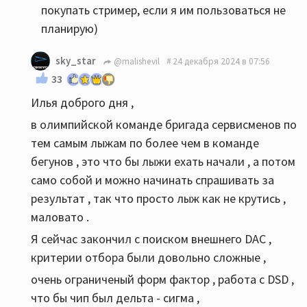
покупать стример, если я им пользоваться не
планирую)
sky_star
@malishevil
24 декабря 2024 в 07:56
33
Илья доброго дня ,
в олимпийской команде бригада сервисменов по
тем самым лыжам по более чем в команде
бегунов , это что бы лыжи ехать начали , а потом
само собой и можно начинать спрашивать за
результат , так что просто лыж как не крутись ,
маловато .
Я сейчас закончил с поиском внешнего DAC ,
критерии отбора были довольно сложные ,
очень ограниченый форм фактор , работа с DSD ,
что бы чип был дельта - сигма ,