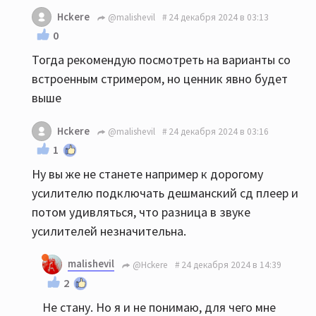
Hckere
@malishevil
24 декабря 2024 в 03:13
0
Тогда рекомендую посмотреть на варианты со
встроенным стримером, но ценник явно будет
выше
Hckere
@malishevil
24 декабря 2024 в 03:16
1
Ну вы же не станете например к дорогому
усилителю подключать дешманский сд плеер и
потом удивляться, что разница в звуке
усилителей незначительна.
malishevil
@Hckere
24 декабря 2024 в 14:39
2
Не стану. Но я и не понимаю, для чего мне