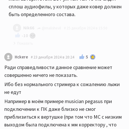
сплош аудиофилы, у которых даже ковер должен
быть определенного состава.
Nik66
@malishevil
25 декабря 2024 в 15:50
-10
Дак вы читайте только что будет полезно для
5
Hckere
23 декабря 2024 в 20:24
вас, на ковер не обращайте внимание
Ради справедливости данное сравнение может
совершенно ничего не показать.
Ибо без нормального стримера к сожалению лыжи
не едут
Например в моём примере musician pegasus при
подключении к ПК даже близко не смог
приблизиться к вертушке (при том что МС с низким
выходом была подключена к мм корректору , что