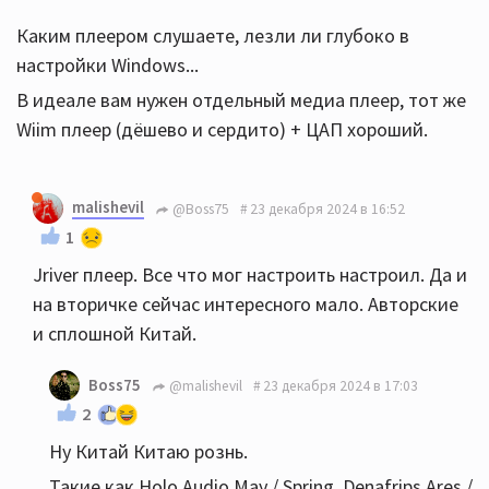
Каким плеером слушаете, лезли ли глубоко в
настройки Windows...
В идеале вам нужен отдельный медиа плеер, тот же
Wiim плеер (дёшево и сердито) + ЦАП хороший.
malishevil
@Boss75
23 декабря 2024 в 16:52
1
Jriver плеер. Все что мог настроить настроил. Да и
на вторичке сейчас интересного мало. Авторские
и сплошной Китай.
Boss75
@malishevil
23 декабря 2024 в 17:03
2
Ну Китай Китаю рознь.
Такие как Holo Audio May / Spring, Denafrips Ares /