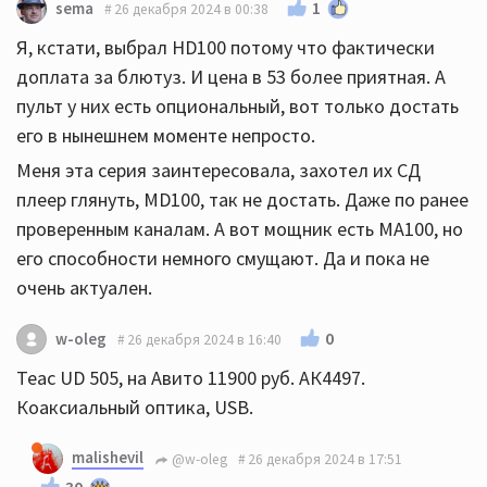
1
sema
26 декабря 2024 в 00:38
Я, кстати, выбрал HD100 потому что фактически
доплата за блютуз. И цена в 53 более приятная. А
пульт у них есть опциональный, вот только достать
его в нынешнем моменте непросто.
Меня эта серия заинтересовала, захотел их СД
плеер глянуть, MD100, так не достать. Даже по ранее
проверенным каналам. А вот мощник есть МА100, но
его способности немного смущают. Да и пока не
очень актуален.
0
w-oleg
26 декабря 2024 в 16:40
Teac UD 505, на Авито 11900 руб. АК4497.
Коаксиальный оптика, USB.
malishevil
@w-oleg
26 декабря 2024 в 17:51
30