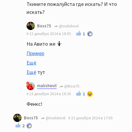
Ткините пожалуйста где искать? И что
искать?
Boss75
@malishevil
1
23 декабря 2024 в 18:05
На Авито же 🤷
Пример
Ещё
Ещё
тут
malishevil
@Boss75
1
23 декабря 2024 в 18:30
Фенкс!
Boss75
@malishevil
23 декабря 2024 в 17:05
2