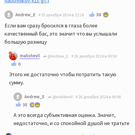
naushnikov-x1s-gt-i
30
Andrew_E
25 декабря 2024 в 22:16
Если вам сразу бросился в глаза более
качественный бас, это значит что вы услышали
большую разницу
malishevil
@Andrew_E
26 декабря 2024 в 00:50
0
Этого не достаточно чтобы потратить такую
сумму.
Andrew_E
@malishevil
26 декабря 2024 в 06:06
35
А это всегда субъективная оценка. Значит,
недостаточно, и со спокойной душой не тратьте