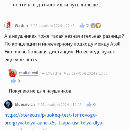
почти всегда надо идти чуть дальше ....
2
Wadim
23 декабря 2024 в 22:43
А в наушниках тоже такая незначительная разница?
По концепции и инженерному подходу между Atoll
Fiio очень большая дистанция. Но её ведь нужно
еще услышать.
malishevil
@Wadim
23 декабря 2024 в 23:00
0
Покупаю не для наушников.
0
bluesevich
25 декабря 2024 в 10:05
https://stereo.ru/p/uokeq-test-tsifrovogo-
proigryvatelya-aune-x5s-tsapa-usilitelya-dlya-