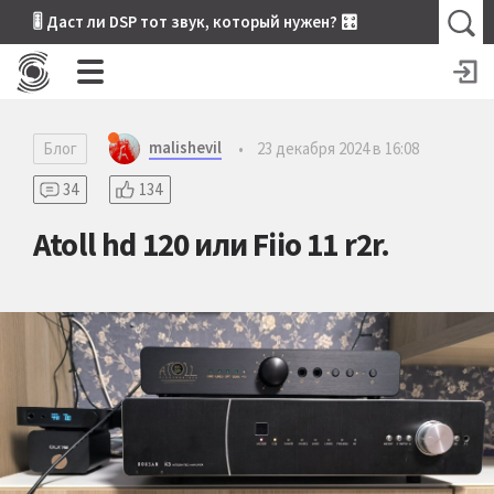
🎚 Даст ли DSP тот звук, который нужен? 🎛
malishevil
Блог
•
23 декабря 2024 в 16:08
34
134
Atoll hd 120 или Fiio 11 r2r.