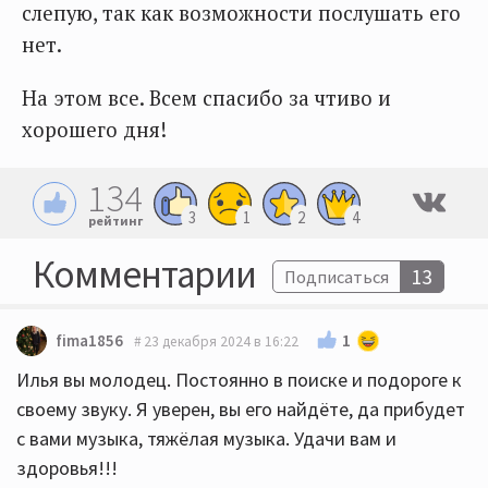
слепую, так как возможности послушать его
нет.
На этом все. Всем спасибо за чтиво и
хорошего дня!
134
3
1
2
4
рейтинг
Комментарии
13
Подписаться
1
fima1856
23 декабря 2024 в 16:22
Илья вы молодец. Постоянно в поиске и подороге к
своему звуку. Я уверен, вы его найдёте, да прибудет
с вами музыка, тяжёлая музыка. Удачи вам и
здоровья!!!