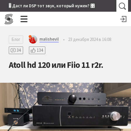
🎚 Даст ли DSP тот звук, который нужен? 🎛
malishevil
Блог
•
23 декабря 2024 в 16:08
34
134
Atoll hd 120 или Fiio 11 r2r.