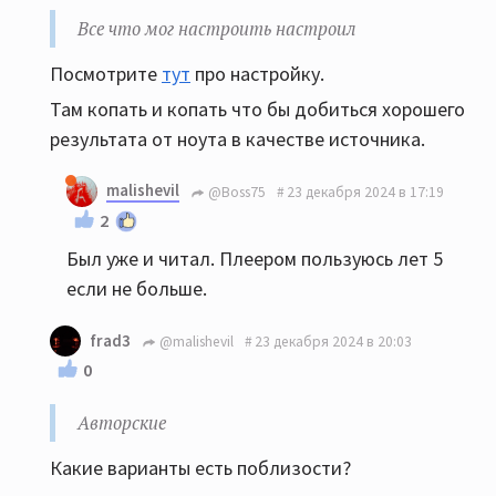
Все что мог настроить настроил
Посмотрите
тут
про настройку.
Там копать и копать что бы добиться хорошего
результата от ноута в качестве источника.
malishevil
@Boss75
23 декабря 2024 в 17:19
2
Был уже и читал. Плеером пользуюсь лет 5
если не больше.
frad3
@malishevil
23 декабря 2024 в 20:03
0
Авторские
Какие варианты есть поблизости?