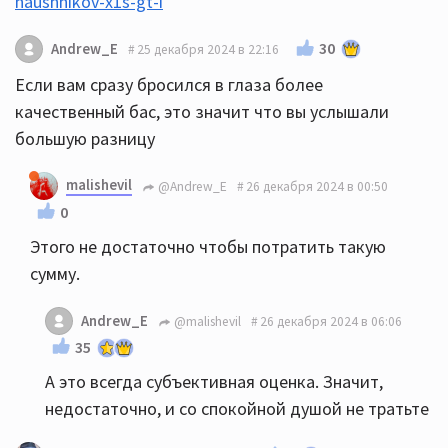
naushnikov-x1s-gt-i
30
Andrew_E
25 декабря 2024 в 22:16
Если вам сразу бросился в глаза более
качественный бас, это значит что вы услышали
большую разницу
malishevil
@Andrew_E
26 декабря 2024 в 00:50
0
Этого не достаточно чтобы потратить такую
сумму.
Andrew_E
@malishevil
26 декабря 2024 в 06:06
35
А это всегда субъективная оценка. Значит,
недостаточно, и со спокойной душой не тратьте