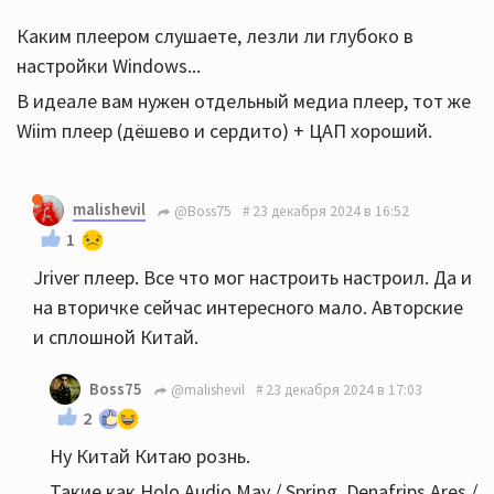
Каким плеером слушаете, лезли ли глубоко в
настройки Windows...
В идеале вам нужен отдельный медиа плеер, тот же
Wiim плеер (дёшево и сердито) + ЦАП хороший.
malishevil
@Boss75
23 декабря 2024 в 16:52
1
Jriver плеер. Все что мог настроить настроил. Да и
на вторичке сейчас интересного мало. Авторские
и сплошной Китай.
Boss75
@malishevil
23 декабря 2024 в 17:03
2
Ну Китай Китаю рознь.
Такие как Holo Audio May / Spring, Denafrips Ares /