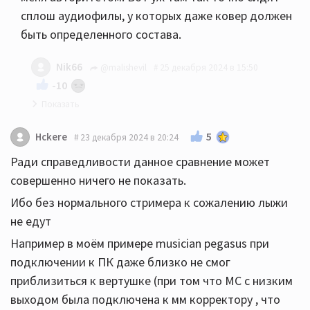
сплош аудиофилы, у которых даже ковер должен
быть определенного состава.
Nik66
@malishevil
25 декабря 2024 в 15:50
-10
Дак вы читайте только что будет полезно для
5
Hckere
23 декабря 2024 в 20:24
вас, на ковер не обращайте внимание
Ради справедливости данное сравнение может
совершенно ничего не показать.
Ибо без нормального стримера к сожалению лыжи
не едут
Например в моём примере musician pegasus при
подключении к ПК даже близко не смог
приблизиться к вертушке (при том что МС с низким
выходом была подключена к мм корректору , что