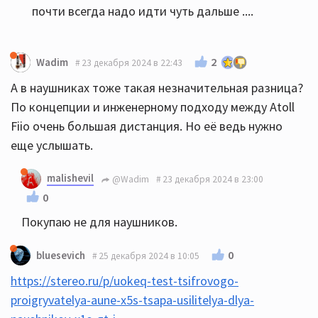
почти всегда надо идти чуть дальше ....
2
Wadim
23 декабря 2024 в 22:43
А в наушниках тоже такая незначительная разница?
По концепции и инженерному подходу между Atoll
Fiio очень большая дистанция. Но её ведь нужно
еще услышать.
malishevil
@Wadim
23 декабря 2024 в 23:00
0
Покупаю не для наушников.
0
bluesevich
25 декабря 2024 в 10:05
https://stereo.ru/p/uokeq-test-tsifrovogo-
proigryvatelya-aune-x5s-tsapa-usilitelya-dlya-