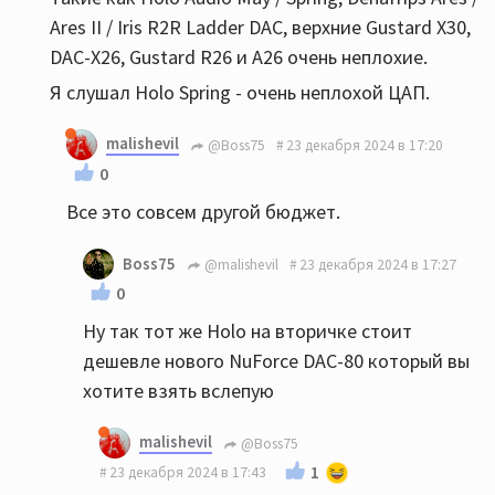
Ares II / Iris R2R Ladder DAC, верхние Gustard X30,
DAC-X26, Gustard R26 и A26 очень неплохие.
Я слушал Holo Spring - очень неплохой ЦАП.
malishevil
@Boss75
23 декабря 2024 в 17:20
0
Все это совсем другой бюджет.
Boss75
@malishevil
23 декабря 2024 в 17:27
0
Ну так тот же Holo на вторичке стоит
дешевле нового NuForce DAC-80 который вы
хотите взять вслепую
malishevil
@Boss75
1
23 декабря 2024 в 17:43