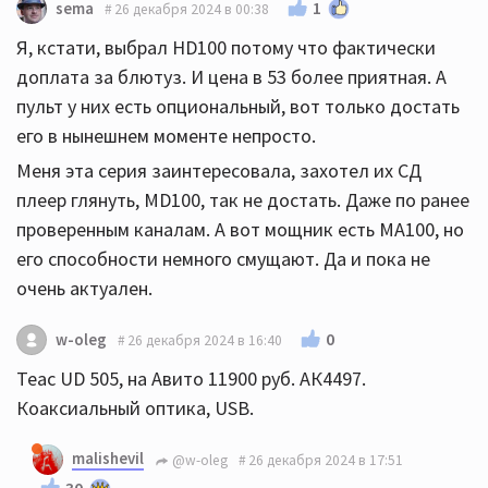
1
sema
26 декабря 2024 в 00:38
Я, кстати, выбрал HD100 потому что фактически
доплата за блютуз. И цена в 53 более приятная. А
пульт у них есть опциональный, вот только достать
его в нынешнем моменте непросто.
Меня эта серия заинтересовала, захотел их СД
плеер глянуть, MD100, так не достать. Даже по ранее
проверенным каналам. А вот мощник есть МА100, но
его способности немного смущают. Да и пока не
очень актуален.
0
w-oleg
26 декабря 2024 в 16:40
Teac UD 505, на Авито 11900 руб. АК4497.
Коаксиальный оптика, USB.
malishevil
@w-oleg
26 декабря 2024 в 17:51
30