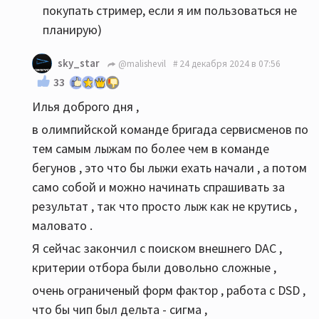
покупать стример, если я им пользоваться не
планирую)
sky_star
@malishevil
24 декабря 2024 в 07:56
33
Илья доброго дня ,
в олимпийской команде бригада сервисменов по
тем самым лыжам по более чем в команде
бегунов , это что бы лыжи ехать начали , а потом
само собой и можно начинать спрашивать за
результат , так что просто лыж как не крутись ,
маловато .
Я сейчас закончил с поиском внешнего DAC ,
критерии отбора были довольно сложные ,
очень ограниченый форм фактор , работа с DSD ,
что бы чип был дельта - сигма ,