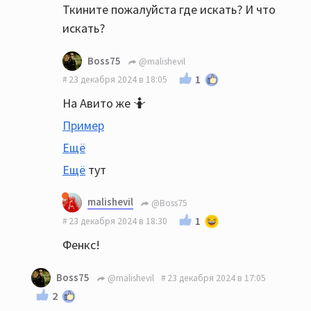
Ткините пожалуйста где искать? И что
искать?
Boss75
@malishevil
1
23 декабря 2024 в 18:05
На Авито же 🤷
Пример
Ещё
Ещё
тут
malishevil
@Boss75
1
23 декабря 2024 в 18:30
Фенкс!
Boss75
@malishevil
23 декабря 2024 в 17:05
2