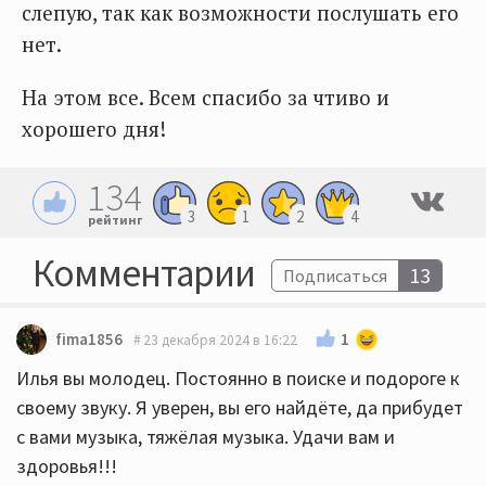
слепую, так как возможности послушать его
нет.
На этом все. Всем спасибо за чтиво и
хорошего дня!
134
3
1
2
4
рейтинг
Комментарии
13
Подписаться
1
fima1856
23 декабря 2024 в 16:22
Илья вы молодец. Постоянно в поиске и подороге к
своему звуку. Я уверен, вы его найдёте, да прибудет
с вами музыка, тяжёлая музыка. Удачи вам и
здоровья!!!