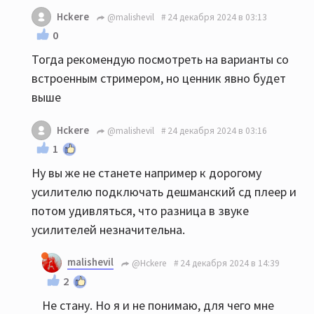
Hckere
@malishevil
24 декабря 2024 в 03:13
0
Тогда рекомендую посмотреть на варианты со
встроенным стримером, но ценник явно будет
выше
Hckere
@malishevil
24 декабря 2024 в 03:16
1
Ну вы же не станете например к дорогому
усилителю подключать дешманский сд плеер и
потом удивляться, что разница в звуке
усилителей незначительна.
malishevil
@Hckere
24 декабря 2024 в 14:39
2
Не стану. Но я и не понимаю, для чего мне