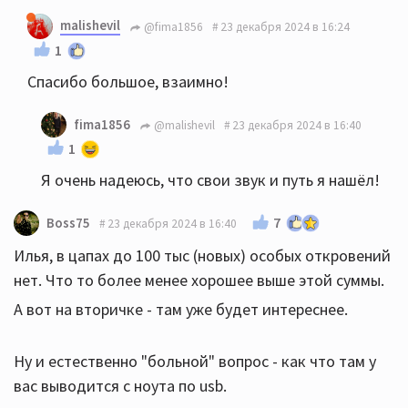
malishevil
@fima1856
23 декабря 2024 в 16:24
1
Спасибо большое, взаимно!
fima1856
@malishevil
23 декабря 2024 в 16:40
1
Я очень надеюсь, что свои звук и путь я нашёл!
7
Boss75
23 декабря 2024 в 16:40
Илья, в цапах до 100 тыс (новых) особых откровений
нет. Что то более менее хорошее выше этой суммы.
А вот на вторичке - там уже будет интереснее.
Ну и естественно "больной" вопрос - как что там у
вас выводится с ноута по usb.