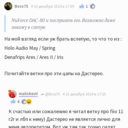
1
Boss75
23 декабря 2024 в 17:09
NuForce DAC-80 и послушать его. Возможно даже
закажу в слепую
На мой взгляд если уж брать вслепую, то что то из :
Holo Audio May / Spring
Denafrips Ares / Ares II / Iris
Почитайте ветки про эти цапы на Дастерео.
malishevil
@Boss75
23 декабря 2024 в 17:25
4
К счастью или сожалению я читал ветку про fiio 11
r2r и лбп к нему) Дастерео не является лично для
меня авторитетом. Вот уж там так точно сидят