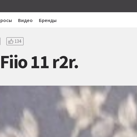
просы
Видео
Бренды
134
Fiio 11 r2r.