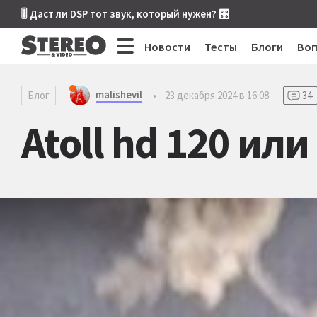
🎚 Даст ли DSP тот звук, который нужен? 🎛
Новости
Тесты
Блоги
Во
malishevil
Блог
•
23 декабря 2024 в 16:08
34
Atoll hd 120 или 