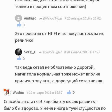
только в процентном соотношении)
Ambigo
@VelociTyger
20 января 2016 в 16:02
0
Это неофиты от HI-FI и вы покушаетесь на их
религию!
Serg_E
@VelociTyger
20 января 2016 в 17:28
0
так ведь сетап не обязательно дорогой,
магнитола нормальная тоже может вполне
прилично звучать, а дорогущий сетап никак.
0
Wadim
20 января 2016 в 12:57
Спасибо за статью! Еще бы эту мысль развить -
было бы здорово. У меня иногда тучи сгущаются по