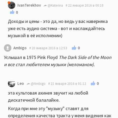
IvanTerekhov
@Katerina
22 января 2016 в 00:18
0
Доходы и цены - это да, но ведь у вас наверняка
уже есть аудио система - вот и наслаждайтесь
музыкой в её исполнении)
0
Ambigo
20 января 2016 в 12:53
Услышал в 1975 Pink Floyd
The Dark Side of the Moon
и все стал любителем музыки (меломаном).
0
Leo
@Ambigo
21 января 2016 в 01:12
эта культовая ахинея звучит на любой
дискатечной балалайке.
Когда при мне эту "музыку" ставят для
определения качества тракта у меня видения как