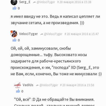
Serg_E
@VelociTyger
20 января 2016 в 15:38
0
я имел ввиду не это. Ведь я написал цепляет ли
звучание сетапа, а не произведения. )))
VelociTyger
@VelociTyger
20 января 2016 в 15:47
0
Ой, ой, ой, заминусовали, снобы
доморощенные... тьфу. Высоковато носы
задираете для рабоче-крестьянского
происхождения, к-хм, "господа" XD (Serg_E, это
не Вам, если, конечно, Вы тоже не минусовали :))
VadiUs
@VelociTyger
20 января 2016 в 15:56
0
"Ой, всё" :D Да не обращайте Вы внимания.
Сколько людей - столько и мнений, вопрос