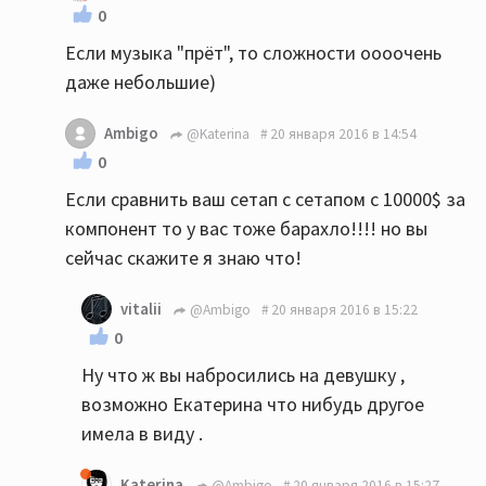
0
Если музыка "прёт", то сложности оооочень
даже небольшие)
Ambigo
@Katerina
20 января 2016 в 14:54
0
Если сравнить ваш сетап с сетапом с 10000$ за
компонент то у вас тоже барахло!!!! но вы
сейчас скажите я знаю что!
vitalii
@Ambigo
20 января 2016 в 15:22
0
Ну что ж вы набросились на девушку ,
возможно Екатерина что нибудь другое
имела в виду .
Katerina
@Ambigo
20 января 2016 в 15:27