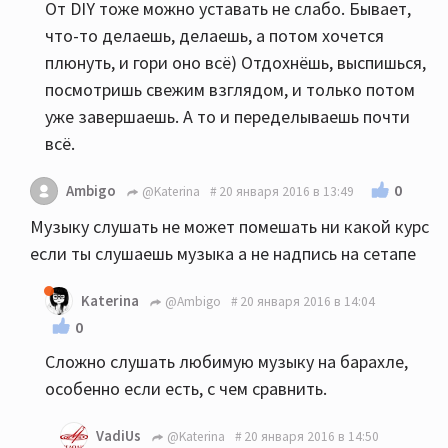
От DIY тоже можно уставать не слабо. Бывает,
что-то делаешь, делаешь, а потом хочется
плюнуть, и гори оно всё) Отдохнёшь, выспишься,
посмотришь свежим взглядом, и только потом
уже завершаешь. А то и переделываешь почти
всё.
0
Ambigo
@Katerina
20 января 2016 в 13:49
Музыку слушать не может помешать ни какой курс
если ты слушаешь музыка а не надпись на сетапе
Katerina
@Ambigo
20 января 2016 в 14:04
0
Сложно слушать любимую музыку на барахле,
особенно если есть, с чем сравнить.
VadiUs
@Katerina
20 января 2016 в 14:50