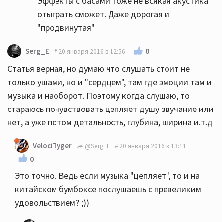
Эффекты с басами тоже не всякая акустика
отыграть сможет. Даже дорогая и
"продвинутая"
0
Serg_E
20 января 2016 в 12:56
Статья верная, но думаю что слушать стоит не
только ушами, но и "сердцем", там где эмоции там и
музыка и наоборот. Поэтому когда слушаю, то
стараюсь почувствовать цепляет душу звучание или
нет, а уже потом детальность, глубина, ширина и.т.д
VelociTyger
@Serg_E
20 января 2016 в 13:11
0
Это точно. Ведь если музыка "цепляет", то и на
китайском бумбоксе послушаешь с превеликим
удовольствием? ;))