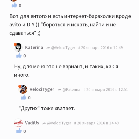
0
Вот для ентого и есть интернет-барахолки вроде
avito и DIY )) "бороться и искать, найти и не
сдаваться" ;)
Katerina
@VelociTyger
20 января 2016 в 12:49
0
Ну, для меня это не вариант, и таких, как я
много.
VelociTyger
@Katerina
20 января 2016 в 12:51
0
"Других" тоже хватает.
VadiUs
@VelociTyger
20 января 2016 в 14:49
0