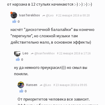
от нарзана в 12 стульях начинаются :-) :-) :-) :-)
IvanTerekhov
@Leo
22 января 2016 в 00:20
0
насчёт "дискотечной балалайки" вы конечно
"перегнули", но сложной музыки там
действительно мало, в основном эффекты)
Leo
@IvanTerekhov
22 января 2016 в 17:16
0
ну да немного преукрасил))) но смыл вы
поняли.
Hansen
@Leo
23 января 2016 в 09:05
0
От приоритетов человека все зависит.