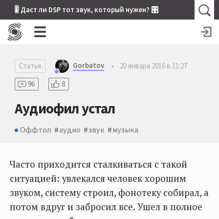
🎚 Даст ли DSP тот звук, который нужен? 🎛
Gorbatov
Статья
•
20 января 2016 в 11:27
96
8
Аудиофил устал
Оффтоп
аудио
звук
музыка
Часто приходится сталкиваться с такой
ситуацией: увлекался человек хорошим
звуком, систему строил, фонотеку собирал, а
потом вдруг и забросил все. Ушел в полное