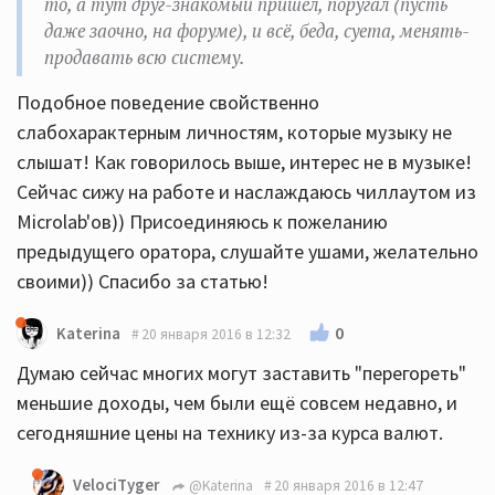
то, а тут друг-знакомый пришел, поругал (пусть
даже заочно, на форуме), и всё, беда, суета, менять-
продавать всю систему.
Подобное поведение свойственно
слабохарактерным личностям, которые музыку не
слышат! Как говорилось выше, интерес не в музыке!
Сейчас сижу на работе и наслаждаюсь чиллаутом из
Microlab'ов)) Присоединяюсь к пожеланию
предыдущего оратора, слушайте ушами, желательно
своими)) Спасибо за статью!
0
Katerina
20 января 2016 в 12:32
Думаю сейчас многих могут заставить "перегореть"
меньшие доходы, чем были ещё совсем недавно, и
сегодняшние цены на технику из-за курса валют.
VelociTyger
@Katerina
20 января 2016 в 12:47