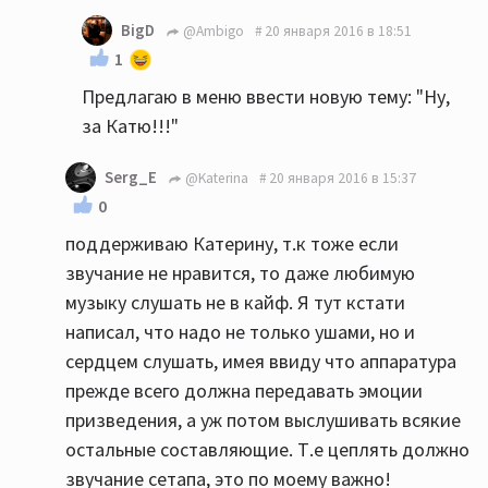
BigD
@Ambigo
20 января 2016 в 18:51
1
Предлагаю в меню ввести новую тему: "Ну,
за Катю!!!"
Serg_E
@Katerina
20 января 2016 в 15:37
0
поддерживаю Катерину, т.к тоже если
звучание не нравится, то даже любимую
музыку слушать не в кайф. Я тут кстати
написал, что надо не только ушами, но и
сердцем слушать, имея ввиду что аппаратура
прежде всего должна передавать эмоции
призведения, а уж потом выслушивать всякие
остальные составляющие. Т.е цеплять должно
звучание сетапа, это по моему важно!