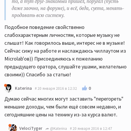
то, а тут друг-знакомый пришел, поругал (пусть
даже заочно, на форуме), и всё, беда, суета, менять-
продавать всю систему.
Подобное поведение свойственно
слабохарактерным личностям, которые музыку не
слышат! Как говорилось выше, интерес не в музыке!
Сейчас сижу на работе и наслаждаюсь чиллаутом из
Microlab'ов)) Присоединяюсь к пожеланию
предыдущего оратора, слушайте ушами, желательно
своими)) Спасибо за статью!
0
Katerina
20 января 2016 в 12:32
Думаю сейчас многих могут заставить "перегореть"
меньшие доходы, чем были ещё совсем недавно, и
сегодняшние цены на технику из-за курса валют.
VelociTyger
@Katerina
20 января 2016 в 12:47