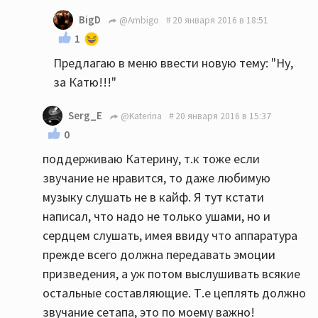
BigD
@Ambigo
20 января 2016 в 18:51
1
Предлагаю в меню ввести новую тему: "Ну,
за Катю!!!"
Serg_E
@Katerina
20 января 2016 в 15:37
0
поддерживаю Катерину, т.к тоже если
звучание не нравится, то даже любимую
музыку слушать не в кайф. Я тут кстати
написал, что надо не только ушами, но и
сердцем слушать, имея ввиду что аппаратура
прежде всего должна передавать эмоции
призведения, а уж потом выслушивать всякие
остальные составляющие. Т.е цеплять должно
звучание сетапа, это по моему важно!