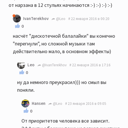
от нарзана в 12 стульях начинаются :-) :-) :-) :-)
IvanTerekhov
@Leo
22 января 2016 в 00:20
0
насчёт "дискотечной балалайки" вы конечно
"перегнули", но сложной музыки там
действительно мало, в основном эффекты)
Leo
@IvanTerekhov
22 января 2016 в 17:16
0
ну да немного преукрасил))) но смыл вы
поняли.
Hansen
@Leo
23 января 2016 в 09:05
0
От приоритетов человека все зависит.