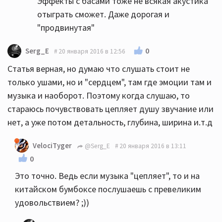
Эффекты с басами тоже не всякая акустика
отыграть сможет. Даже дорогая и
"продвинутая"
0
Serg_E
20 января 2016 в 12:56
Статья верная, но думаю что слушать стоит не
только ушами, но и "сердцем", там где эмоции там и
музыка и наоборот. Поэтому когда слушаю, то
стараюсь почувствовать цепляет душу звучание или
нет, а уже потом детальность, глубина, ширина и.т.д
VelociTyger
@Serg_E
20 января 2016 в 13:11
0
Это точно. Ведь если музыка "цепляет", то и на
китайском бумбоксе послушаешь с превеликим
удовольствием? ;))