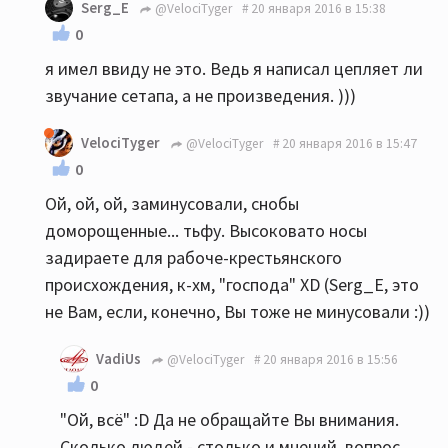
Serg_E
@VelociTyger
20 января 2016 в 15:38
0
я имел ввиду не это. Ведь я написал цепляет ли
звучание сетапа, а не произведения. )))
VelociTyger
@VelociTyger
20 января 2016 в 15:47
0
Ой, ой, ой, заминусовали, снобы
доморощенные... тьфу. Высоковато носы
задираете для рабоче-крестьянского
происхождения, к-хм, "господа" XD (Serg_E, это
не Вам, если, конечно, Вы тоже не минусовали :))
VadiUs
@VelociTyger
20 января 2016 в 15:56
0
"Ой, всё" :D Да не обращайте Вы внимания.
Сколько людей - столько и мнений, вопрос