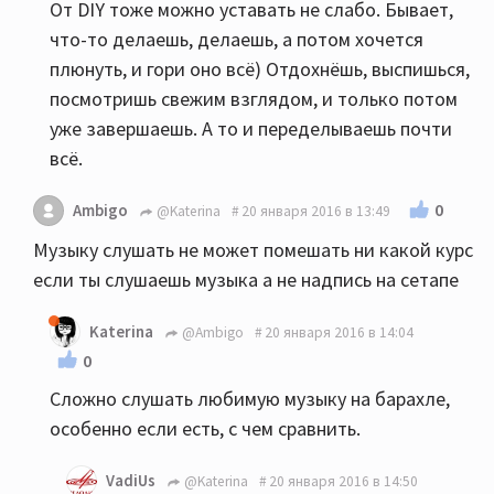
От DIY тоже можно уставать не слабо. Бывает,
что-то делаешь, делаешь, а потом хочется
плюнуть, и гори оно всё) Отдохнёшь, выспишься,
посмотришь свежим взглядом, и только потом
уже завершаешь. А то и переделываешь почти
всё.
0
Ambigo
@Katerina
20 января 2016 в 13:49
Музыку слушать не может помешать ни какой курс
если ты слушаешь музыка а не надпись на сетапе
Katerina
@Ambigo
20 января 2016 в 14:04
0
Сложно слушать любимую музыку на барахле,
особенно если есть, с чем сравнить.
VadiUs
@Katerina
20 января 2016 в 14:50