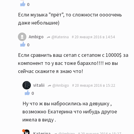
0
Если музыка "прёт", то сложности оооочень
даже небольшие)
Ambigo
@Katerina
20 января 2016 в 14:54
0
Если сравнить ваш сетап с сетапом с 10000$ за
компонент то у вас тоже барахло!!!! но вы
сейчас скажите я знаю что!
vitalii
@Ambigo
20 января 2016 в 15:22
0
Ну что ж вы набросились на девушку ,
возможно Екатерина что нибудь другое
имела в виду .
Katerina
@Ambigo
20 января 2016 в 15:27