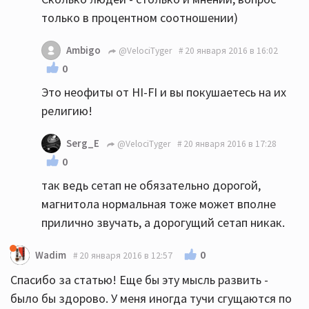
только в процентном соотношении)
Ambigo
@VelociTyger
20 января 2016 в 16:02
0
Это неофиты от HI-FI и вы покушаетесь на их
религию!
Serg_E
@VelociTyger
20 января 2016 в 17:28
0
так ведь сетап не обязательно дорогой,
магнитола нормальная тоже может вполне
прилично звучать, а дорогущий сетап никак.
0
Wadim
20 января 2016 в 12:57
Спасибо за статью! Еще бы эту мысль развить -
было бы здорово. У меня иногда тучи сгущаются по