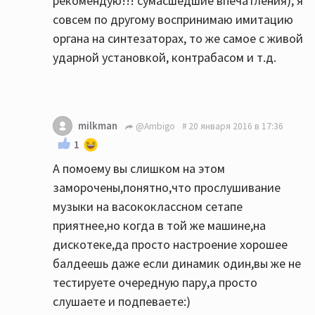
рекомендую!!! сумасшедшие впечатления), я
совсем по другому воспринимаю имитацию
органа на синтезаторах, то же самое с живой
ударной установкой, контрабасом и т.д.
milkman
@Ambigo
20 января 2016 в 17:36
1
А помоему вы слишком на этом
заморочены,понятно,что прослушивание
музыки на васококлассном сетапе
приятнее,но когда в той же машине,на
дискотеке,да просто настроение хорошее
балдеешь даже если динамик один,вы же не
тестируете очередную пару,а просто
слушаете и подпеваете:)