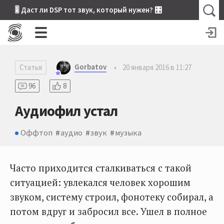
🎚 Даст ли DSP тот звук, который нужен? 🎛
Gorbatov
Статья
•
20 января 2016 в 11:27
96
8
Аудиофил устал
Оффтоп
аудио
звук
музыка
Часто приходится сталкиваться с такой
ситуацией: увлекался человек хорошим
звуком, систему строил, фонотеку собирал, а
потом вдруг и забросил все. Ушел в полное