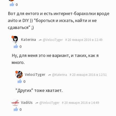
0
Вот для ентого и есть интернет-барахолки вроде
avito и DIY )) "бороться и искать, найти и не
сдаваться" ;)
Katerina
@VelociTyger
20 января 2016 в 12:49
0
Ну, для меня это не вариант, и таких, как я
много.
VelociTyger
@Katerina
20 января 2016 в 12:51
0
"Других" тоже хватает.
VadiUs
@VelociTyger
20 января 2016 в 14:49
0