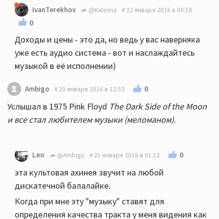
IvanTerekhov
@Katerina
22 января 2016 в 00:18
0
Доходы и цены - это да, но ведь у вас наверняка
уже есть аудио система - вот и наслаждайтесь
музыкой в её исполнении)
0
Ambigo
20 января 2016 в 12:53
Услышал в 1975 Pink Floyd
The Dark Side of the Moon
и все стал любителем музыки (меломаном).
0
Leo
@Ambigo
21 января 2016 в 01:12
эта культовая ахинея звучит на любой
дискатечной балалайке.
Когда при мне эту "музыку" ставят для
определения качества тракта у меня видения как