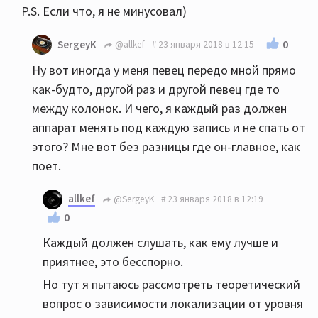
P.S. Если что, я не минусовал)
0
SergeyK
@allkef
23 января 2018 в 12:15
Ну вот иногда у меня певец передо мной прямо
как-будто, другой раз и другой певец где то
между колонок. И чего, я каждый раз должен
аппарат менять под каждую запись и не спать от
этого? Мне вот без разницы где он-главное, как
поет.
allkef
@SergeyK
23 января 2018 в 12:19
0
Каждый должен слушать, как ему лучше и
приятнее, это бесспорно.
Но тут я пытаюсь рассмотреть теоретический
вопрос о зависимости локализации от уровня