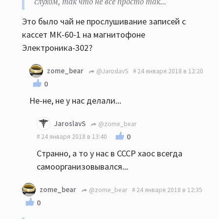
слухом, так что не всё просто так...
Это было чай не прослушивание записей с
кассет МК-60-1 на магнитофоне
Электроника-302?
zome_bear
@JaroslavS
24 января 2018 в 12:20
0
Не-не, не у нас делали...
JaroslavS
@zome_bear
0
24 января 2018 в 13:40
Странно, а то у нас в СССР хаос всегда
самоорганизовывался...
zome_bear
@zome_bear
24 января 2018 в 12:35
0