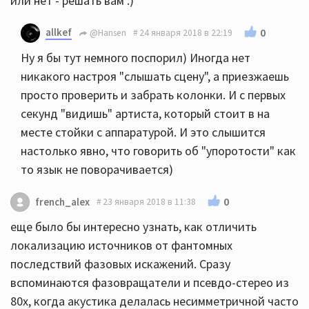
или нет - решать вам :)
allkef
0
@Hansen
24 января 2018 в 22:19
Ну я бы тут немного поспорил) Иногда нет
никакого настроя "слышать сцену", а приезжаешь
просто проверить и забрать колонки. И с первых
секунд "видишь" артиста, который стоит в на
месте стойки с аппаратурой. И это слышится
настолько явно, что говорить об "упоротости" как
то язык не поворачивается)
0
french_alex
23 января 2018 в 11:38
еще было бы интересно узнать, как отличить
локализацию источников от фантомных
последствий фазовых искажений. Сразу
вспоминаются фазовращатели и псевдо-стерео из
80х, когда акустика делалась несимметричной часто