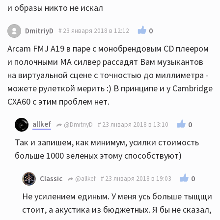
и образы никто не искал
0
DmitriyD
23 января 2018 в 12:12
Arcam FMJ A19 в паре с монобрендовым CD плеером
и полочными МА силвер рассадят Вам музыкантов
на виртуальной сцене с точностью до миллиметра -
можете рулеткой мерить :) В принципе и у Cambridge
CXA60 с этим проблем нет.
allkef
0
@DmitriyD
23 января 2018 в 13:10
Так и запишем, как минимум, усилки стоимость
больше 1000 зеленых этому способствуют)
0
Classic
@allkef
23 января 2018 в 19:03
Не усилением единым. У меня усь больше тыщщи
стоит, а акустика из бюджетных. Я бы не сказал,