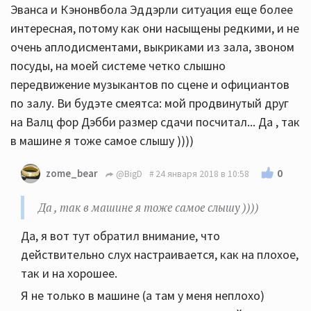
Эванса и Кэнонвбола Эддэрли ситуация еще более
интересная, потому как они насыщены редкими, и не
очень аплодисментами, выкриками из зала, звоном
посуды, на моей системе четко слышно
передвижение музыкантов по сцене и официантов
по залу. Ви будэте смеятса: мой продвинутый друг
на Валц фор Дэбби размер сдачи посчитал... Да , так
в машине я тоже самое слышу ))))
0
zome_bear
@BigD
24 января 2018 в 10:58
Да , так в машине я тоже самое слышу ))))
Да, я вот тут обратил внимание, что
действительно слух настраивается, как на плохое,
так и на хорошее.
Я не только в машине (а там у меня неплохо)