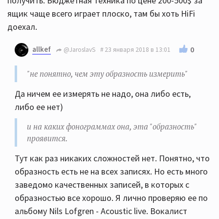
получить. Бюджетная техника по цене 200-500$ за
ящик чаще всего играет плоско, там бы хоть HiFi
доехал.
allkef
0
@JaroslavS
23 января 2018 в 13:01
"не понятно, чем эту образность измерить"
Да ничем ее измерять не надо, она либо есть,
либо ее нет)
и на каких фонограммах она, эта "образность"
проявится.
Тут как раз никаких сложностей нет. Понятно, что
образность есть не на всех записях. Но есть много
заведомо качественных записей, в которых с
образностью все хорошо. Я лично проверяю ее по
альбому Nils Lofgren - Acoustic live. Вокалист