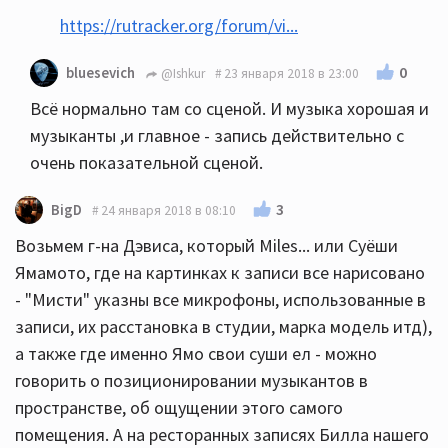
https://rutracker.org/forum/vi...
0
bluesevich
@Ishkur
23 января 2018 в 23:00
Всё нормально там со сценой. И музыка хорошая и
музыканты ,и главное - запись действительно с
очень показательной сценой.
3
BigD
24 января 2018 в 08:10
Возьмем г-на Дэвиса, который Miles... или Суёши
Ямамото, где на картинках к записи все нарисовано
- "Мисти" указны все микрофоны, использованные в
записи, их расстановка в студии, марка модель итд),
а также где именно Ямо свои суши ел - можно
говорить о позиционировании музыкантов в
пространстве, об ощущении этого самого
помещения. А на ресторанных записях Билла нашего