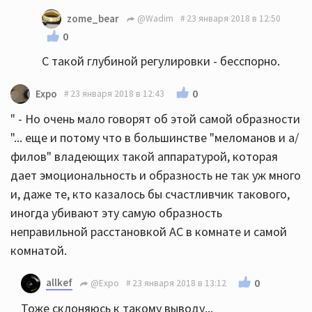
zome_bear
@Wadim
23 января 2018 в 12:50
0
С такой глубиной регулировки - бесспорно.
0
Expo
23 января 2018 в 12:43
" - Но очень мало говорят об этой самой образности
"... еще и потому что в большинстве "меломанов и а/
филов" владеющих такой аппаратурой, которая
дает эмоциональность и образность не так уж много
и, даже те, кто казалось бы счастливчик такового,
иногда убивают эту самую образность
неправильной расстановкой АС в комнате и самой
комнатой.
allkef
0
@Expo
23 января 2018 в 13:12
Тоже склоняюсь к такому выводу...