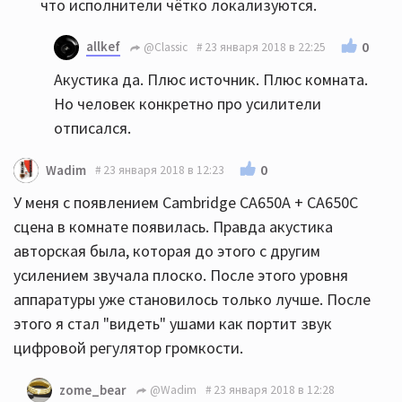
что исполнители чётко локализуются.
allkef
0
@Classic
23 января 2018 в 22:25
Акустика да. Плюс источник. Плюс комната.
Но человек конкретно про усилители
отписался.
0
Wadim
23 января 2018 в 12:23
У меня с появлением Cambridge CA650А + СА650С
сцена в комнате появилась. Правда акустика
авторская была, которая до этого с другим
усилением звучала плоско. После этого уровня
аппаратуры уже становилось только лучше. После
этого я стал "видеть" ушами как портит звук
цифровой регулятор громкости.
zome_bear
@Wadim
23 января 2018 в 12:28