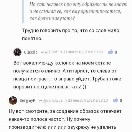
Но если человек про эту образность не знает
и не слышал ее, как ему ориентироваться,
как должно звучать?
Трудно говорить про то, что со слов мало
понятно.
0
Classic
@allkef
23 января 2018 в 19:09
Вот вокал между колонок на моём сетапе
получается отлично. А гитарист, то слева от
певца поиграет, то вправо уйдёт. Трубач тоже
норовит по сцене пошастать! ))
0
SergeyK
@JaroslavS
23 января 2018 в 13:10
Ну вот смотрите, за создание образов отвечает
какая-то полоса частот. Ну почему
производителю или или звукрежу не уделить