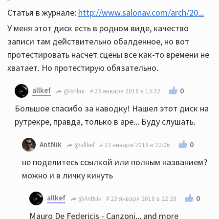
Статья в журнале:
http://www.salonav.com/arch/20...
У меня этот диск есть в родном виде, качество
записи там действительно обалденное, но вот
протестировать насчет сцены все как-то времени не
хватает. Но протестирую обязательно.
allkef
0
@Ishkur
23 января 2018 в 13:32
Большое спасибо за наводку! Нашел этот диск на
рутрекре, правда, только в ape... Буду слушать.
0
AntNik
@allkef
23 января 2018 в 22:06
не поделитесь ссылкой или полным названием?
можно и в личку кинуть
allkef
0
@AntNik
23 января 2018 в 22:28
Mauro De Federicis - Canzoni... and more