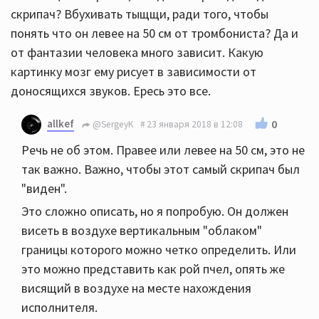
скрипач? Вбухивать тыщщи, ради того, чтобы
понять что он левее на 50 см от тромбониста? Да и
от фантазии человека много зависит. Какую
картинку мозг ему рисует в зависимости от
доносящихся звуков. Ересь это все.
allkef
0
@SergeyK
23 января 2018 в 12:08
Речь не об этом. Правее или левее на 50 см, это не
так важно. Важно, чтобы этот самый скрипач был
"виден".
Это сложно описать, но я попробую. Он должен
висеть в воздухе вертикальным "облаком"
границы которого можно четко определить. Или
это можно представить как рой пчел, опять же
висящий в воздухе на месте нахождения
исполнителя.