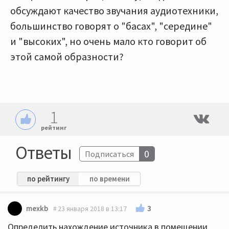
обсуждают качество звучания аудиотехники,
большинство говорят о "басах", "середине"
и "высоких", но очень мало кто говорит об
этой самой образности?
1
рейтинг
Ответы
0
Подписаться
по рейтингу
по времени
3
mexkb
23 января 2018 в 13:17
Определить нахождение источника в помещении