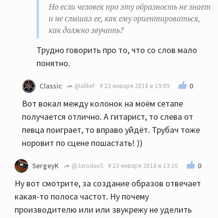
Но если человек про эту образность не знает
и не слышал ее, как ему ориентироваться,
как должно звучать?
Трудно говорить про то, что со слов мало
понятно.
0
Classic
@allkef
23 января 2018 в 19:09
Вот вокал между колонок на моём сетапе
получается отлично. А гитарист, то слева от
певца поиграет, то вправо уйдёт. Трубач тоже
норовит по сцене пошастать! ))
0
SergeyK
@JaroslavS
23 января 2018 в 13:10
Ну вот смотрите, за создание образов отвечает
какая-то полоса частот. Ну почему
производителю или или звукрежу не уделить