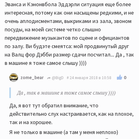
Эванса и Кэнонвбола Эддэрли ситуация еще более
интересная, потому как они насыщены редкими, и не
очень аплодисментами, выкриками из зала, звоном
посуды, на моей системе четко слышно
передвижение музыкантов по сцене и официантов
по залу. Ви будэте смеятса: мой продвинутый друг
на Валц фор Дэбби размер сдачи посчитал... Да , так
в машине я тоже самое слышу ))))
0
zome_bear
@BigD
24 января 2018 в 10:58
Да , так в машине я тоже самое слышу ))))
Да, я вот тут обратил внимание, что
действительно слух настраивается, как на плохое,
так и на хорошее.
Я не только в машине (а там у меня неплохо)