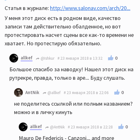
Статья в журнале:
http://www.salonav.com/arch/20...
У меня этот диск есть в родном виде, качество
записи там действительно обалденное, но вот
протестировать насчет сцены все как-то времени не
хватает. Но протестирую обязательно.
allkef
0
@Ishkur
23 января 2018 в 13:32
Большое спасибо за наводку! Нашел этот диск на
рутрекре, правда, только в ape... Буду слушать.
0
AntNik
@allkef
23 января 2018 в 22:06
не поделитесь ссылкой или полным названием?
можно и в личку кинуть
allkef
0
@AntNik
23 января 2018 в 22:28
Mauro De Federicis - Canzoni... and more