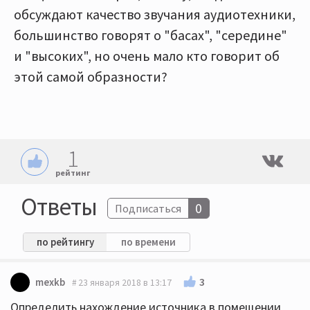
обсуждают качество звучания аудиотехники,
большинство говорят о "басах", "середине"
и "высоких", но очень мало кто говорит об
этой самой образности?
1
рейтинг
Ответы
0
Подписаться
по рейтингу
по времени
3
mexkb
23 января 2018 в 13:17
Определить нахождение источника в помещении