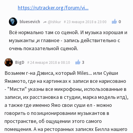
https://rutracker.org/forum/vi...
0
bluesevich
@Ishkur
23 января 2018 в 23:00
Всё нормально там со сценой. И музыка хорошая и
музыканты ,и главное - запись действительно с
очень показательной сценой.
3
BigD
24 января 2018 в 08:10
Возьмем г-на Дэвиса, который Miles... или Суёши
Ямамото, где на картинках к записи все нарисовано
- "Мисти" указны все микрофоны, использованные в
записи, их расстановка в студии, марка модель итд),
а также где именно Ямо свои суши ел - можно
говорить о позиционировании музыкантов в
пространстве, об ощущении этого самого
помещения. А на ресторанных записях Билла нашего