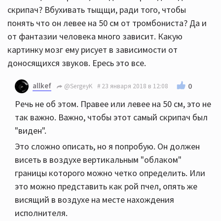
скрипач? Вбухивать тыщщи, ради того, чтобы
понять что он левее на 50 см от тромбониста? Да и
от фантазии человека много зависит. Какую
картинку мозг ему рисует в зависимости от
доносящихся звуков. Ересь это все.
allkef
0
@SergeyK
23 января 2018 в 12:08
Речь не об этом. Правее или левее на 50 см, это не
так важно. Важно, чтобы этот самый скрипач был
"виден".
Это сложно описать, но я попробую. Он должен
висеть в воздухе вертикальным "облаком"
границы которого можно четко определить. Или
это можно представить как рой пчел, опять же
висящий в воздухе на месте нахождения
исполнителя.