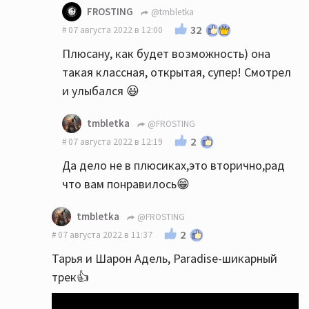
FROSTING
@tmbletka
32
07 августа 2022 в 12:00
Плюсану, как будет возможность) она
такая классная, открытая, супер! Смотрел
и улыбался 😃
tmbletka
@FROSTING
2
07 августа 2022 в 12:19
Да дело не в плюсиках,это вторично,рад
что вам понравилось😁
tmbletka
@FROSTING
2
07 августа 2022 в 11:37
Тарья и Шарон Адель, Paradise-шикарный
трек👍