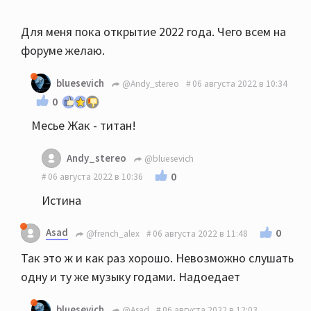
Для меня пока открытие 2022 года. Чего всем на
форуме желаю.
bluesevich
@Andy_stereo
06 августа 2022 в 10:34
0
Месье Жак - титан!
Andy_stereo
@bluesevich
0
06 августа 2022 в 10:36
Истина
Asad
0
@french_alex
06 августа 2022 в 11:48
Так это ж и как раз хорошо. Невозможно слушать
одну и ту же музыку годами. Надоедает
bluesevich
@Asad
06 августа 2022 в 12:03