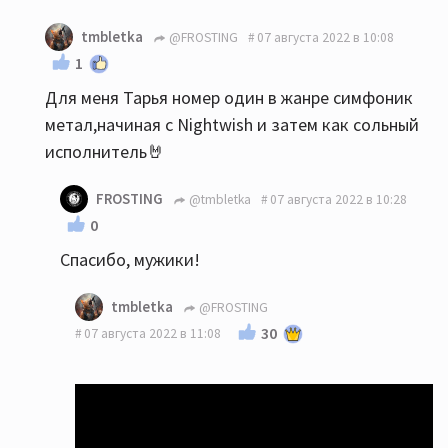
tmbletka
@FROSTING
07 августа 2022 в 10:08
1
Для меня Тарья номер один в жанре симфоник
метал,начиная с Nightwish и затем как сольный
исполнитель🤘
FROSTING
@tmbletka
07 августа 2022 в 10:28
0
Спасибо, мужики!
tmbletka
@FROSTING
30
07 августа 2022 в 11:08