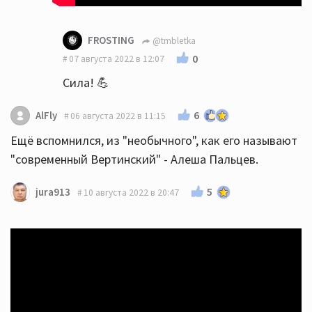
FROSTING
@tmbletka
0
07 августа 2022 в 12:07
Сила! 💪
6
AlFly
06 августа 2022 в 11:15
Ещё вспомнился, из "необычного", как его называют
"современный Вертинский" - Алеша Пальцев.
5
jura913
10 августа 2022 в 20:47