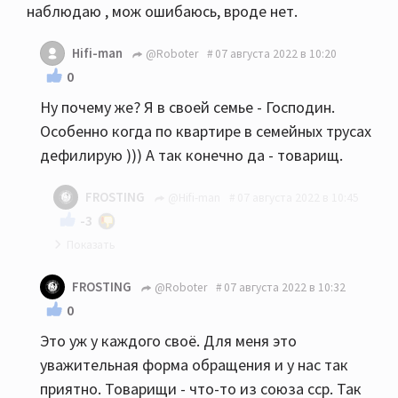
наблюдаю , мож ошибаюсь, вроде нет.
Hifi-man
@Roboter
07 августа 2022 в 10:20
0
Ну почему же? Я в своей семье - Господин.
Особенно когда по квартире в семейных трусах
дефилирую ))) А так конечно да - товарищ.
FROSTING
@Hifi-man
07 августа 2022 в 10:45
-3
Да не хай буде товарищ
FROSTING
@Roboter
07 августа 2022 в 10:32
0
Это уж у каждого своё. Для меня это
уважительная форма обращения и у нас так
приятно. Товарищи - что-то из союза сср. Так