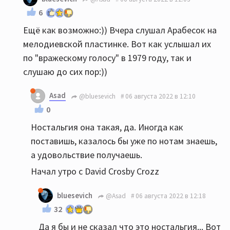
6
Ещё как возможно:)) Вчера слушал Арабесок на
мелодиевской пластинке. Вот как услышал их
по "вражескому голосу" в 1979 году, так и
слушаю до сих пор:))
Asad
@bluesevich
06 августа 2022 в 12:10
0
Ностальгия она такая, да. Иногда как
поставишь, казалось бы уже по нотам знаешь,
а удовольствие получаешь.
Начал утро с David Crosby Crozz
bluesevich
@Asad
06 августа 2022 в 12:18
32
Да я бы и не сказал что это ностальгия... Вот