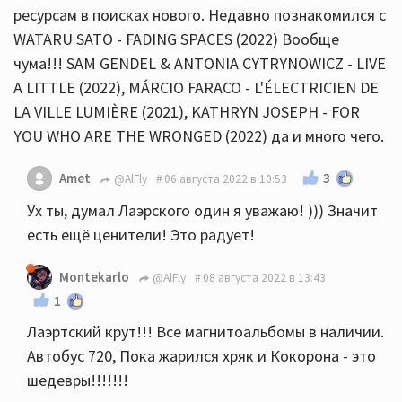
ресурсам в поисках нового. Недавно познакомился с
WATARU SATO - FADING SPACES (2022) Вообще
чума!!! SAM GENDEL & ANTONIA CYTRYNOWICZ - LIVE
A LITTLE (2022), MÁRCIO FARACO - L'ÉLECTRICIEN DE
LA VILLE LUMIÈRE (2021), KATHRYN JOSEPH - FOR
YOU WHO ARE THE WRONGED (2022) да и много чего.
3
Amet
@AlFly
06 августа 2022 в 10:53
Ух ты, думал Лаэрского один я уважаю! ))) Значит
есть ещё ценители! Это радует!
Montekarlo
@AlFly
08 августа 2022 в 13:43
1
Лаэртский крут!!! Все магнитоальбомы в наличии.
Автобус 720, Пока жарился хряк и Кокорона - это
шедевры!!!!!!!