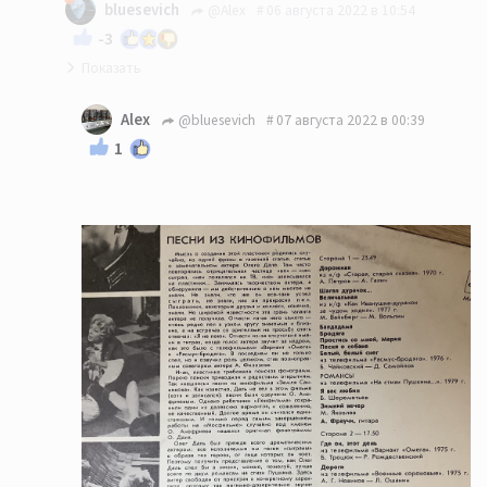
bluesevich
@Alex
06 августа 2022 в 10:54
-3
Приветствую! Пластинку видел, но этой песни
Alex
@bluesevich
07 августа 2022 в 00:39
там не помню...
1