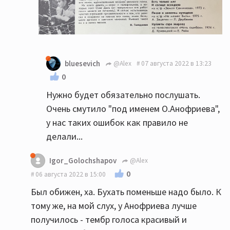
bluesevich
@Alex
07 августа 2022 в 13:23
0
Нужно будет обязательно послушать.
Очень смутило "под именем О.Анофриева",
у нас таких ошибок как правило не
делали...
Igor_Golochshapov
@Alex
0
06 августа 2022 в 15:00
Был обижен, ха. Бухать поменьше надо было. К
тому же, на мой слух, у Анофриева лучше
получилось - тембр голоса красивый и