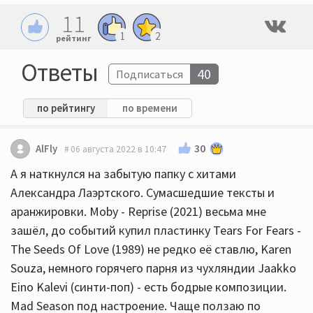
11
1
2
рейтинг
Ответы
40
Подписаться
по рейтингу
по времени
30
AlFly
06 августа 2022 в 10:47
А я наткнулся на забытую папку с хитами
Александра Лаэртского. Сумасшедшие тексты и
аранжировки. Moby - Reprise (2021) весьма мне
зашёл, до событий купил пластинку Tears For Fears -
The Seeds Of Love (1989) не редко её ставлю, Karen
Souza, немного горячего парня из чухляндии Jaakko
Eino Kalevi (синти-поп) - есть бодрые композиции.
Mad Season под настроение. Чаще ползаю по