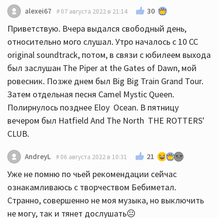
30
alexei67
07 августа 2022 в 21:14
Приветствую. Вчера выдался свободный день,
относительно мого слушал. Утро началось с 10 СС
original soundtrack, потом, в связи с юбилеем выхода
был заслушан The Piper at the Gates of Dawn, мой
ровесник. Позже днем был Big Big Train Grand Tour.
Затем отдельная песня Camel Mystic Queen.
Полирнулось позднее Eloy Ocean. В пятницу
вечером был Hatfield And The North THE ROTTERS'
CLUB.
21
AndreyL
06 августа 2022 в 10:31
Уже не помню по чьей рекомендации сейчас
ознакамливаюсь с творчеством Бебиметал.
Странно, совершенно не моя музыка, но выключить
не могу, так и тянет дослушать😐