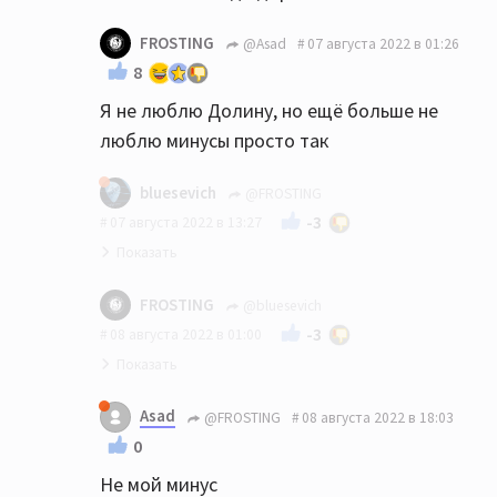
FROSTING
@Asad
07 августа 2022 в 01:26
8
Я не люблю Долину, но ещё больше не
люблю минусы просто так
bluesevich
@FROSTING
-3
07 августа 2022 в 13:27
Разве просто так?
FROSTING
@bluesevich
-3
08 августа 2022 в 01:00
За цитату Долиной ставить минус, ну
Asad
@FROSTING
08 августа 2022 в 18:03
такое себе
0
Не мой минус