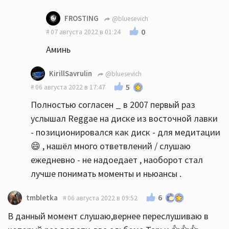
FROSTING
@bluesevich
0
07 августа 2022 в 01:24
Аминь
KirillSavrulin
@bluesevich
5
06 августа 2022 в 17:47
Полностью согласен _ в 2007 первый раз
услышал Reggae на диске из восточной лавки
- позиционировался как диск - для медитации
😄 , нашёл много ответвлений / слушаю
ежедневно - не надоедает , наоборот стал
лучше понимать моменты и ньюансы .
6
tmbletka
06 августа 2022 в 09:52
В данный момент слушаю,вернее переслушиваю в