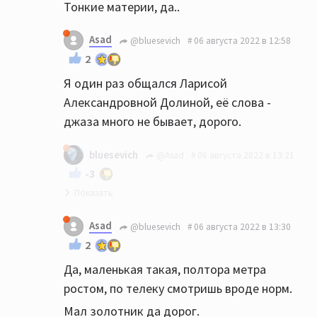
Тонкие материи, да..
Asad
@bluesevich
06 августа 2022 в 12:58
2
Я один раз общался Ларисой
Александровной Долиной, её слова -
джаза много не бывает, дорого.
bluesevich
@Asad
06 августа 2022 в 13:21
-3
Лариса Александровна неповторима:)))
Asad
@bluesevich
06 августа 2022 в 13:30
2
Да, маленькая такая, полтора метра
ростом, по телеку смотришь вроде норм.
Мал золотник да дорог.