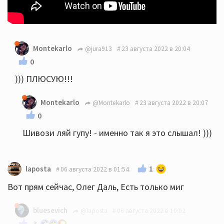
Montekarlo
@jura913
23 августа 2022 в 20:04
0
))) ПЛЮСУЮ!!!
Montekarlo
@Montekarlo
23 августа 2022 в 20:07
0
Шивози ляй гупу! - именно так я это слышал! )))
1
laposta
06 августа 2022 в 01:54
Вот прям сейчас, Олег Даль, Есть только миг
bluesevich
@laposta
06 августа 2022 в 10:02
-3