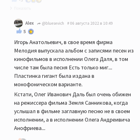
Не помню чтобы запись Олега Ивановича
Alex
@bluesevich
06 августа 2022 в 10:49
выходила в свет... В фильме, на пластинке и
5
многочисленных сборниках на компактах поёт
Игорь Анатольевич, в свое время фирма
Олег Андреевич Анофриев.
Мелодия выпускала альбом с записями песен из
кинофильмов в исполнении Олега Даля, в том
числе там была песня Есть только миг...
Пластинка гигант была издана в
монофоническом варианте.
Кстати, Олег Иванович Даль был очень обижен
на режиссера фильма Земля Санникова, когда
услышал в фильме заглавную песню не в своем
исполнении, а в исполнении Олега Андреивича
Анофриева...