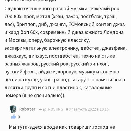
Слушаю очень много разной музыки: тяжёлый рок
70х-80х, прог, метал (хэви, пауэр, постблэк, трэш,
дэс), бритпоп, днб, джангл, ЕСМовский контеп джаз
и хард боп 60х, современный джаз южного Лондона
и Москвы, оперу, барочную классику,
экспериметальную электронику, дабстеп, джазфанк,
джазхаус, дипхаус, постдабстеп, техно на стыке
разных жанров, русский рок, русский хип-хоп,
русский фолк, айдиэм, хоровую музыку и конечно
песни на кухне, у костра под гитару. По памяти знаю
десятки групп и сотни пластинок, каталожные
номера (я не специально)).
Roboter
@FROSTING
07 августа 2022 в 10:16
0
Мы тута-здеся вроде как товарищи,господ не