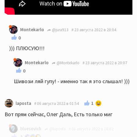
Montekarlo
@jura913
23 августа 2022 в 20:04
0
))) ПЛЮСУЮ!!!
Montekarlo
@Montekarlo
23 августа 2022 в 20:07
0
Шивози ляй гупу! - именно так я это слышал! )))
1
laposta
06 августа 2022 в 01:54
Вот прям сейчас, Олег Даль, Есть только миг
bluesevich
@laposta
06 августа 2022 в 10:02
-3