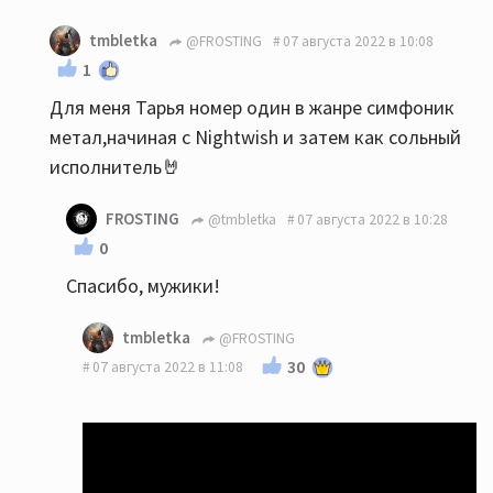
tmbletka
@FROSTING
07 августа 2022 в 10:08
1
Для меня Тарья номер один в жанре симфоник
метал,начиная с Nightwish и затем как сольный
исполнитель🤘
FROSTING
@tmbletka
07 августа 2022 в 10:28
0
Спасибо, мужики!
tmbletka
@FROSTING
30
07 августа 2022 в 11:08