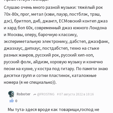
Слушаю очень много разной музыки: тяжёлый рок
70х-80х, прог, метал (хэви, пауэр, постблэк, трэш,
дэс), бритпоп, днб, джангл, ЕСМовский контеп джаз
и хард боп 60х, современный джаз южного Лондона
и Москвы, оперу, барочную классику,
экспериметальную электронику, дабстеп, джазфанк,
джазхаус, дипхаус, постдабстеп, техно на стыке
разных жанров, русский рок, русский хип-хоп,
русский фолк, айдиэм, хоровую музыку и конечно
песни на кухне, у костра под гитару. По памяти знаю
десятки групп и сотни пластинок, каталожные
номера (я не специально)).
Roboter
@FROSTING
07 августа 2022 в 10:16
0
Мы тута-здеся вроде как товарищи,господ не