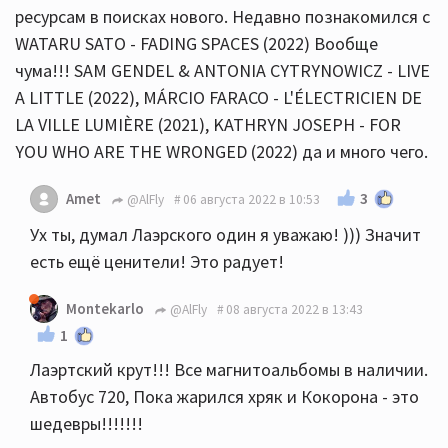
ресурсам в поисках нового. Недавно познакомился с
WATARU SATO - FADING SPACES (2022) Вообще
чума!!! SAM GENDEL & ANTONIA CYTRYNOWICZ - LIVE
A LITTLE (2022), MÁRCIO FARACO - L'ÉLECTRICIEN DE
LA VILLE LUMIÈRE (2021), KATHRYN JOSEPH - FOR
YOU WHO ARE THE WRONGED (2022) да и много чего.
3
Amet
@AlFly
06 августа 2022 в 10:53
Ух ты, думал Лаэрского один я уважаю! ))) Значит
есть ещё ценители! Это радует!
Montekarlo
@AlFly
08 августа 2022 в 13:43
1
Лаэртский крут!!! Все магнитоальбомы в наличии.
Автобус 720, Пока жарился хряк и Кокорона - это
шедевры!!!!!!!