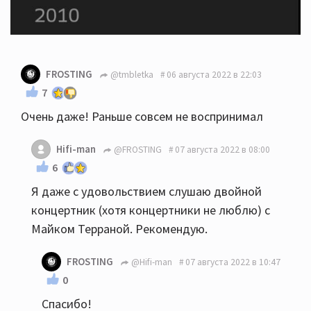
FROSTING
@tmbletka
06 августа 2022 в 22:03
7
Очень даже! Раньше совсем не воспринимал
Hifi-man
@FROSTING
07 августа 2022 в 08:00
6
Я даже с удовольствием слушаю двойной
концертник (хотя концертники не люблю) с
Майком Терраной. Рекомендую.
FROSTING
@Hifi-man
07 августа 2022 в 10:47
0
Спасибо!