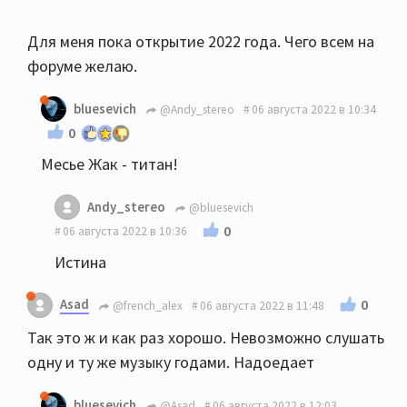
Для меня пока открытие 2022 года. Чего всем на
форуме желаю.
bluesevich
@Andy_stereo
06 августа 2022 в 10:34
0
Месье Жак - титан!
Andy_stereo
@bluesevich
0
06 августа 2022 в 10:36
Истина
Asad
0
@french_alex
06 августа 2022 в 11:48
Так это ж и как раз хорошо. Невозможно слушать
одну и ту же музыку годами. Надоедает
bluesevich
@Asad
06 августа 2022 в 12:03