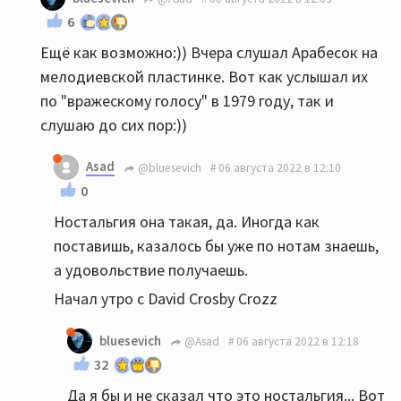
6
Ещё как возможно:)) Вчера слушал Арабесок на
мелодиевской пластинке. Вот как услышал их
по "вражескому голосу" в 1979 году, так и
слушаю до сих пор:))
Asad
@bluesevich
06 августа 2022 в 12:10
0
Ностальгия она такая, да. Иногда как
поставишь, казалось бы уже по нотам знаешь,
а удовольствие получаешь.
Начал утро с David Crosby Crozz
bluesevich
@Asad
06 августа 2022 в 12:18
32
Да я бы и не сказал что это ностальгия... Вот