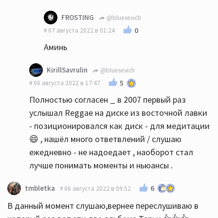
FROSTING
@bluesevich
0
07 августа 2022 в 01:24
Аминь
KirillSavrulin
@bluesevich
5
06 августа 2022 в 17:47
Полностью согласен _ в 2007 первый раз
услышал Reggae на диске из восточной лавки
- позиционировался как диск - для медитации
😄 , нашёл много ответвлений / слушаю
ежедневно - не надоедает , наоборот стал
лучше понимать моменты и ньюансы .
6
tmbletka
06 августа 2022 в 09:52
В данный момент слушаю,вернее переслушиваю в