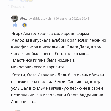
Не помню чтобы запись Олега Ивановича
Alex
@bluesevich
06 августа 2022 в 10:49
выходила в свет... В фильме, на пластинке и
5
многочисленных сборниках на компактах поёт
Игорь Анатольевич, в свое время фирма
Олег Андреевич Анофриев.
Мелодия выпускала альбом с записями песен из
кинофильмов в исполнении Олега Даля, в том
числе там была песня Есть только миг...
Пластинка гигант была издана в
монофоническом варианте.
Кстати, Олег Иванович Даль был очень обижен
на режиссера фильма Земля Санникова, когда
услышал в фильме заглавную песню не в своем
исполнении, а в исполнении Олега Андреивича
Анофриева...