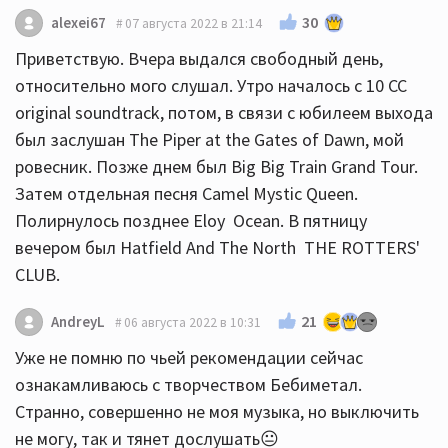
30
alexei67
07 августа 2022 в 21:14
Приветствую. Вчера выдался свободный день,
относительно мого слушал. Утро началось с 10 СС
original soundtrack, потом, в связи с юбилеем выхода
был заслушан The Piper at the Gates of Dawn, мой
ровесник. Позже днем был Big Big Train Grand Tour.
Затем отдельная песня Camel Mystic Queen.
Полирнулось позднее Eloy Ocean. В пятницу
вечером был Hatfield And The North THE ROTTERS'
CLUB.
21
AndreyL
06 августа 2022 в 10:31
Уже не помню по чьей рекомендации сейчас
ознакамливаюсь с творчеством Бебиметал.
Странно, совершенно не моя музыка, но выключить
не могу, так и тянет дослушать😐