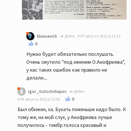
bluesevich
@Alex
07 августа 2022 в 13:23
0
Нужно будет обязательно послушать.
Очень смутило "под именем О.Анофриева",
у нас таких ошибок как правило не
делали...
Igor_Golochshapov
@Alex
0
06 августа 2022 в 15:00
Был обижен, ха. Бухать поменьше надо было. К
тому же, на мой слух, у Анофриева лучше
получилось - тембр голоса красивый и