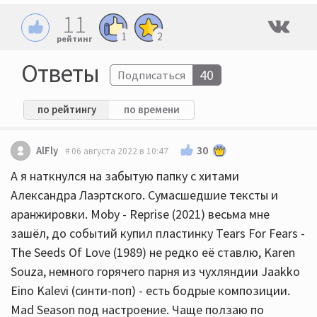
11
1
2
рейтинг
Ответы
40
Подписаться
по рейтингу
по времени
30
AlFly
06 августа 2022 в 10:47
А я наткнулся на забытую папку с хитами
Александра Лаэртского. Сумасшедшие тексты и
аранжировки. Moby - Reprise (2021) весьма мне
зашёл, до событий купил пластинку Tears For Fears -
The Seeds Of Love (1989) не редко её ставлю, Karen
Souza, немного горячего парня из чухляндии Jaakko
Eino Kalevi (синти-поп) - есть бодрые композиции.
Mad Season под настроение. Чаще ползаю по