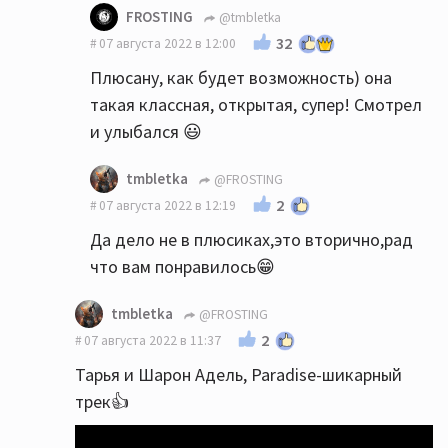
FROSTING
@tmbletka
32
07 августа 2022 в 12:00
Плюсану, как будет возможность) она
такая классная, открытая, супер! Смотрел
и улыбался 😃
tmbletka
@FROSTING
2
07 августа 2022 в 12:19
Да дело не в плюсиках,это вторично,рад
что вам понравилось😁
tmbletka
@FROSTING
2
07 августа 2022 в 11:37
Тарья и Шарон Адель, Paradise-шикарный
трек👍