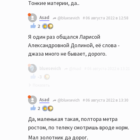
Тонкие материи, да..
Asad
@bluesevich
06 августа 2022 в 12:58
2
Я один раз общался Ларисой
Александровной Долиной, её слова -
джаза много не бывает, дорого.
bluesevich
@Asad
06 августа 2022 в 13:21
-3
Лариса Александровна неповторима:)))
Asad
@bluesevich
06 августа 2022 в 13:30
2
Да, маленькая такая, полтора метра
ростом, по телеку смотришь вроде норм.
Мал золотник да дорог.