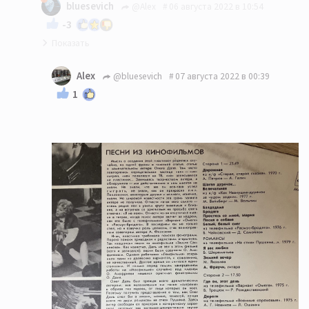
bluesevich
@Alex
06 августа 2022 в 10:54
-3
Приветствую! Пластинку видел, но этой песни
Alex
@bluesevich
07 августа 2022 в 00:39
там не помню...
1