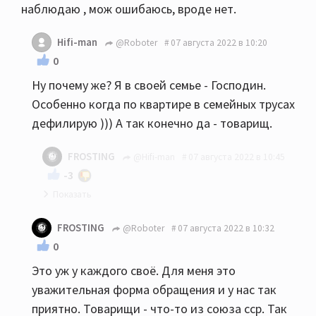
наблюдаю , мож ошибаюсь, вроде нет.
Hifi-man
@Roboter
07 августа 2022 в 10:20
0
Ну почему же? Я в своей семье - Господин.
Особенно когда по квартире в семейных трусах
дефилирую ))) А так конечно да - товарищ.
FROSTING
@Hifi-man
07 августа 2022 в 10:45
-3
Да не хай буде товарищ
FROSTING
@Roboter
07 августа 2022 в 10:32
0
Это уж у каждого своё. Для меня это
уважительная форма обращения и у нас так
приятно. Товарищи - что-то из союза сср. Так