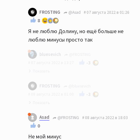
FROSTING
@Asad
07 августа 2022 в 01:26
8
Я не люблю Долину, но ещё больше не
люблю минусы просто так
bluesevich
@FROSTING
-3
07 августа 2022 в 13:27
Разве просто так?
FROSTING
@bluesevich
-3
08 августа 2022 в 01:00
За цитату Долиной ставить минус, ну
Asad
@FROSTING
08 августа 2022 в 18:03
такое себе
0
Не мой минус