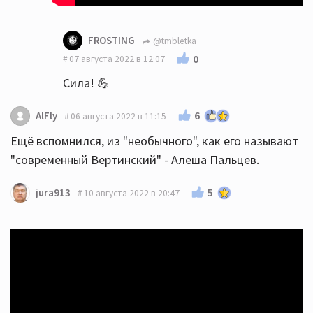
FROSTING
@tmbletka
0
07 августа 2022 в 12:07
Сила! 💪
6
AlFly
06 августа 2022 в 11:15
Ещё вспомнился, из "необычного", как его называют
"современный Вертинский" - Алеша Пальцев.
5
jura913
10 августа 2022 в 20:47